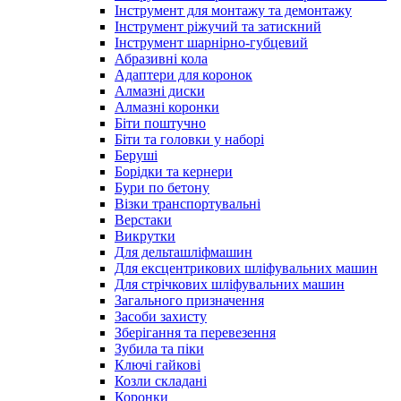
Інструмент для монтажу та демонтажу
Інструмент ріжучий та затискний
Інструмент шарнірно-губцевий
Абразивні кола
Адаптери для коронок
Алмазні диски
Алмазні коронки
Біти поштучно
Біти та головки у наборі
Беруші
Борідки та кернери
Бури по бетону
Візки транспортувальні
Верстаки
Викрутки
Для дельташліфмашин
Для ексцентрикових шліфувальних машин
Для стрічкових шліфувальних машин
Загального призначення
Засоби захисту
Зберігання та перевезення
Зубила та піки
Ключі гайкові
Козли складані
Коронки