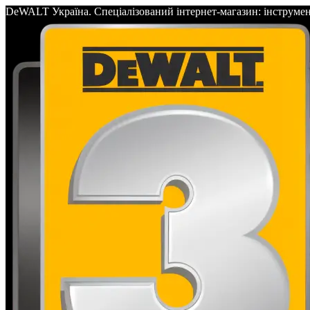
DeWALT Україна. Спеціалізований інтернет-магазин: інс