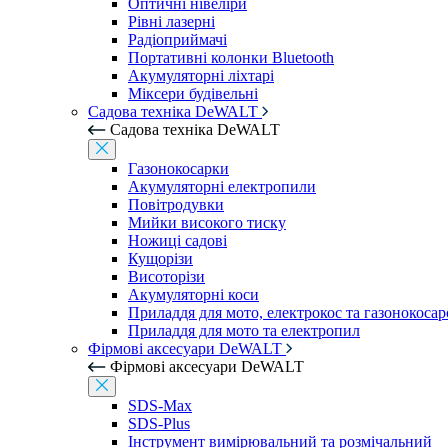
Оптичні нівеліри
Рівні лазерні
Радіоприймачі
Портативні колонки Bluetooth
Акумуляторні ліхтарі
Міксери будівельні
Садова техніка DeWALT
Садова техніка DeWALT
Газонокосарки
Акумуляторні електропили
Повітродувки
Мийки високого тиску
Ножиці садові
Кущорізи
Висоторізи
Акумуляторні коси
Приладдя для мото, електрокос та газонокосар
Приладдя для мото та електропил
Фірмові аксесуари DeWALT
Фірмові аксесуари DeWALT
SDS-Max
SDS-Plus
Інструмент вимірювальний та розмічальний