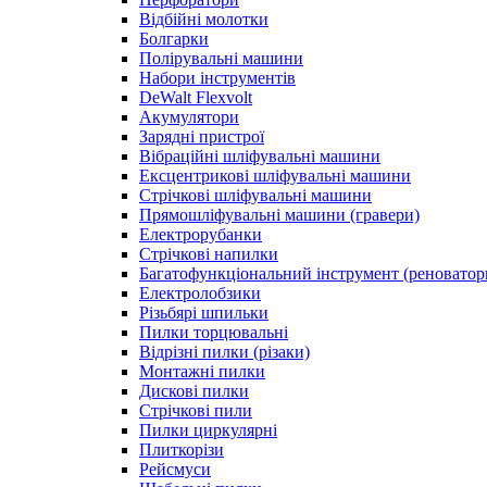
Відбійні молотки
Болгарки
Полірувальні машини
Набори інструментів
DeWalt Flexvolt
Акумулятори
Зарядні пристрої
Вібраційні шліфувальні машини
Ексцентрикові шліфувальні машини
Стрічкові шліфувальні машини
Прямошліфувальні машини (гравери)
Електрорубанки
Стрічкові напилки
Багатофункціональний інструмент (реноватор
Електролобзики
Різьбярі шпильки
Пилки торцювальні
Відрізні пилки (різаки)
Монтажні пилки
Дискові пилки
Стрічкові пили
Пилки циркулярні
Плиткорізи
Рейсмуси