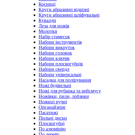
Косинці
Круги абразивні відрізні
Круги абразивні шліфувальні
Кувалди
Леза для ножів
Молотки
Набір стамесок
Набори інструментів
Набори викруток
Набори головок
Набори ключів
Набори плоскогубців
Набори свердл
Набори універсальні
Насадки для полірування
Ножі будівельні
Ножі для рубанка та рейсмусу
Ножівки, пили, лобзики
Ножиці ручні
Органайзери
Пасатижі
Пильні диски
Плоскогубці
По алюмінію
По дереву