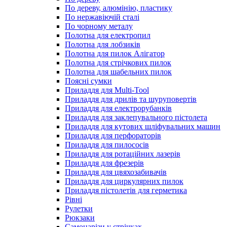
По дереву, алюмінію, пластику
По нержавіючій сталі
По чорному металу
Полотна для електропил
Полотна для лобзиків
Полотна для пилок Алігатор
Полотна для стрічкових пилок
Полотна для шабельних пилок
Поясні сумки
Приладдя для Multi-Tool
Приладдя для дрилів та шуруповертів
Приладдя для електрорубанків
Приладдя для заклепувального пістолета
Приладдя для кутових шліфувальних машин
Приладдя для перфораторів
Приладдя для пилососів
Приладдя для ротаційних лазерів
Приладдя для фрезерів
Приладдя для цвяхозабивачів
Приладдя для циркулярних пилок
Приладдя пістолетів для герметика
Рівні
Рулетки
Рюкзаки
Самонарізи у стрічках