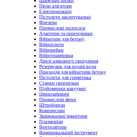
Шабельні пилки
Пили алігатори
Електроножиці
Пістолети заклепувальні
Фрезери
Промислові пилососи
Адаптери та перехідники
Вібратори для бетону
Віброплити
Віброрейки
Вібротрамбовки
Дрилі алмазного свердління
Резервуари для подачі води
Приладдя для вібраторів бетону
Пістолети для герметика
Станки сверлильні
Підйомники вакуумні
Цвяхозабивачі
Промислові фени
Штроборези
Компресори
Зварювальні інвертори
Плазморізи
Вентилятори
Вимірювальний інструмент