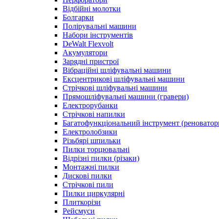
Відбійні молотки
Болгарки
Полірувальні машини
Набори інструментів
DeWalt Flexvolt
Акумулятори
Зарядні пристрої
Вібраційні шліфувальні машини
Ексцентрикові шліфувальні машини
Стрічкові шліфувальні машини
Прямошліфувальні машини (гравери)
Електрорубанки
Стрічкові напилки
Багатофункціональний інструмент (реноватор
Електролобзики
Різьбярі шпильки
Пилки торцювальні
Відрізні пилки (різаки)
Монтажні пилки
Дискові пилки
Стрічкові пили
Пилки циркулярні
Плиткорізи
Рейсмуси