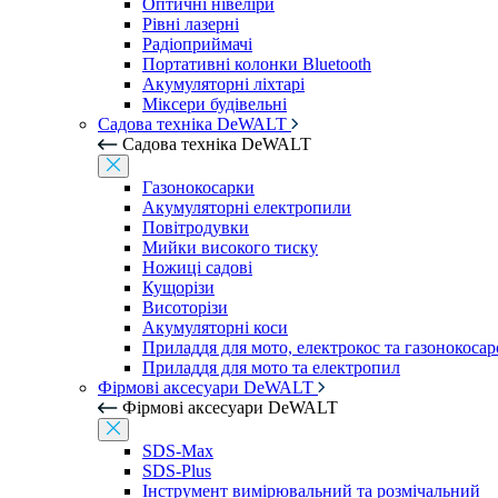
Оптичні нівеліри
Рівні лазерні
Радіоприймачі
Портативні колонки Bluetooth
Акумуляторні ліхтарі
Міксери будівельні
Садова техніка DeWALT
Садова техніка DeWALT
Газонокосарки
Акумуляторні електропили
Повітродувки
Мийки високого тиску
Ножиці садові
Кущорізи
Висоторізи
Акумуляторні коси
Приладдя для мото, електрокос та газонокосар
Приладдя для мото та електропил
Фірмові аксесуари DeWALT
Фірмові аксесуари DeWALT
SDS-Max
SDS-Plus
Інструмент вимірювальний та розмічальний