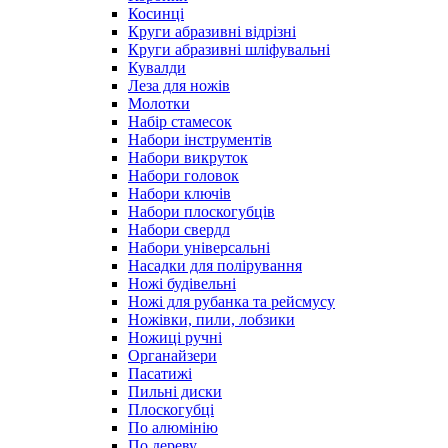
Косинці
Круги абразивні відрізні
Круги абразивні шліфувальні
Кувалди
Леза для ножів
Молотки
Набір стамесок
Набори інструментів
Набори викруток
Набори головок
Набори ключів
Набори плоскогубців
Набори свердл
Набори універсальні
Насадки для полірування
Ножі будівельні
Ножі для рубанка та рейсмусу
Ножівки, пили, лобзики
Ножиці ручні
Органайзери
Пасатижі
Пильні диски
Плоскогубці
По алюмінію
По дереву