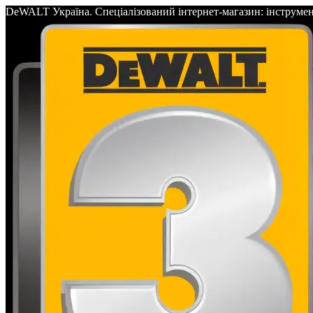
DeWALT Україна. Спеціалізований інтернет-магазин: інс