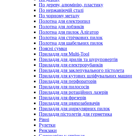
По дереву, алюмінію, пластику
По нержавіючій сталі
По чорному металу
Полотна для електропил
Полотна для лобзиків
Полотна для пилок Алігатор
Полотна для стрічкових пилок
Полотна для шабельних пилок
Поясні сумки
Приладдя для Multi-Tool
Приладдя для дрилів та шуруповертів
Приладдя для електрорубанків
Приладдя для заклепувального пістолета
Приладдя для кутових шліфувальних машин
Приладдя для перфораторів
Приладдя для пилососів
Приладдя для ротаційних лазерів
Приладдя для фрезерів
Приладдя для цвяхозабивачів
Приладдя для циркулярних пилок
Приладдя пістолетів для герметика
Рівні
Рулетки
Рюкзаки
Самонарізи у стрічках