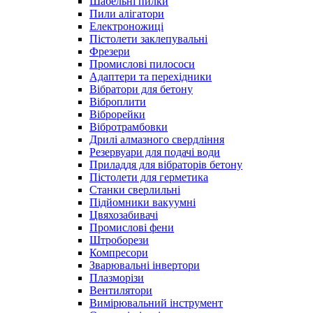
Шабельні пилки
Пили алігатори
Електроножиці
Пістолети заклепувальні
Фрезери
Промислові пилососи
Адаптери та перехідники
Вібратори для бетону
Віброплити
Віброрейки
Вібротрамбовки
Дрилі алмазного свердління
Резервуари для подачі води
Приладдя для вібраторів бетону
Пістолети для герметика
Станки сверлильні
Підйомники вакуумні
Цвяхозабивачі
Промислові фени
Штроборези
Компресори
Зварювальні інвертори
Плазморізи
Вентилятори
Вимірювальний інструмент