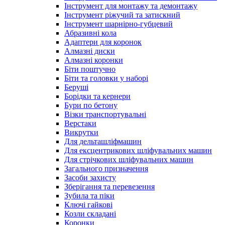
Інструмент для монтажу та демонтажу
Інструмент ріжучий та затискний
Інструмент шарнірно-губцевий
Абразивні кола
Адаптери для коронок
Алмазні диски
Алмазні коронки
Біти поштучно
Біти та головки у наборі
Беруші
Борідки та кернери
Бури по бетону
Візки транспортувальні
Верстаки
Викрутки
Для дельташліфмашин
Для ексцентрикових шліфувальних машин
Для стрічкових шліфувальних машин
Загального призначення
Засоби захисту
Зберігання та перевезення
Зубила та піки
Ключі гайкові
Козли складані
Коронки