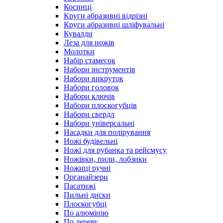
Косинці
Круги абразивні відрізні
Круги абразивні шліфувальні
Кувалди
Леза для ножів
Молотки
Набір стамесок
Набори інструментів
Набори викруток
Набори головок
Набори ключів
Набори плоскогубців
Набори свердл
Набори універсальні
Насадки для полірування
Ножі будівельні
Ножі для рубанка та рейсмусу
Ножівки, пили, лобзики
Ножиці ручні
Органайзери
Пасатижі
Пильні диски
Плоскогубці
По алюмінію
По дереву