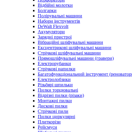
Відбійні молотки
Болгарки
Полірувальні машини
Набори інструментів
DeWalt Flexvolt
Акумулятори
Зарядні пристрої
Вібраційні шліфувальні машини
Ексцентрикові шліфувальні машини
Стрічкові шліфувальні машини
Прямошліфувальні машини (гравери)
Електрорубанки
Стрічкові напилки
Багатофункціональний інструмент (реноватор
Електролобзики
Різьбярі шпильки
Пилки торцювальні
Відрізні пилки (різаки)
Монтажні пилки
Дискові пилки
Стрічкові пили
Пилки циркулярні
Плиткорізи
Рейсмуси