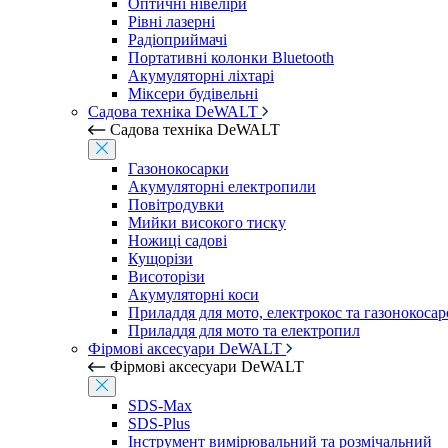
Оптичні нівеліри
Рівні лазерні
Радіоприймачі
Портативні колонки Bluetooth
Акумуляторні ліхтарі
Міксери будівельні
Садова техніка DeWALT
Садова техніка DeWALT
Газонокосарки
Акумуляторні електропили
Повітродувки
Мийки високого тиску
Ножиці садові
Кущорізи
Висоторізи
Акумуляторні коси
Приладдя для мото, електрокос та газонокосар
Приладдя для мото та електропил
Фірмові аксесуари DeWALT
Фірмові аксесуари DeWALT
SDS-Max
SDS-Plus
Інструмент вимірювальний та розмічальний