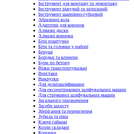
Інструмент для монтажу та демонтажу
Інструмент ріжучий та затискний
Інструмент шарнірно-губцевий
Абразивні кола
Адаптери для коронок
Алмазні диски
Алмазні коронки
Біти поштучно
Біти та головки у наборі
Беруші
Борідки та кернери
Бури по бетону
Візки транспортувальні
Верстаки
Викрутки
Для дельташліфмашин
Для ексцентрикових шліфувальних машин
Для стрічкових шліфувальних машин
Загального призначення
Засоби захисту
Зберігання та перевезення
Зубила та піки
Ключі гайкові
Козли складані
Коронки