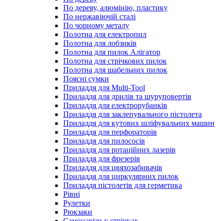
По дереву, алюмінію, пластику
По нержавіючій сталі
По чорному металу
Полотна для електропил
Полотна для лобзиків
Полотна для пилок Алігатор
Полотна для стрічкових пилок
Полотна для шабельних пилок
Поясні сумки
Приладдя для Multi-Tool
Приладдя для дрилів та шуруповертів
Приладдя для електрорубанків
Приладдя для заклепувального пістолета
Приладдя для кутових шліфувальних машин
Приладдя для перфораторів
Приладдя для пилососів
Приладдя для ротаційних лазерів
Приладдя для фрезерів
Приладдя для цвяхозабивачів
Приладдя для циркулярних пилок
Приладдя пістолетів для герметика
Рівні
Рулетки
Рюкзаки
Самонарізи у стрічках