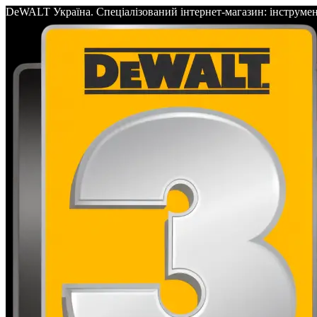
DeWALT Україна. Спеціалізований інтернет-магазин: інс