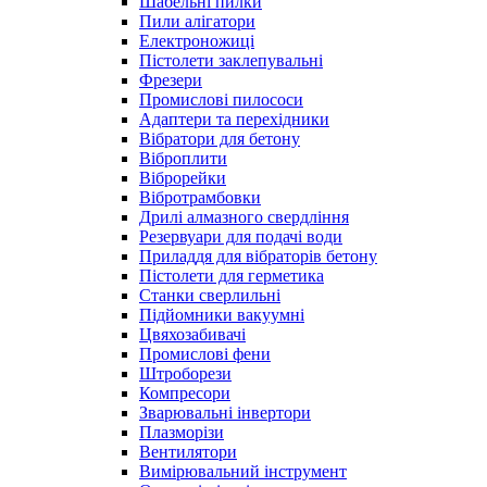
Шабельні пилки
Пили алігатори
Електроножиці
Пістолети заклепувальні
Фрезери
Промислові пилососи
Адаптери та перехідники
Вібратори для бетону
Віброплити
Віброрейки
Вібротрамбовки
Дрилі алмазного свердління
Резервуари для подачі води
Приладдя для вібраторів бетону
Пістолети для герметика
Станки сверлильні
Підйомники вакуумні
Цвяхозабивачі
Промислові фени
Штроборези
Компресори
Зварювальні інвертори
Плазморізи
Вентилятори
Вимірювальний інструмент