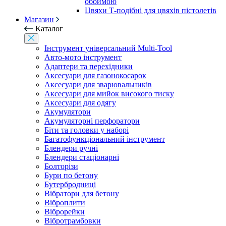
обоймою
Цвяхи Т-подібні для цвяхів пістолетів
Магазин
Каталог
Інструмент універсальний Multi-Tool
Авто-мото інструмент
Адаптери та перехідники
Аксесуари для газонокосарок
Аксесуари для зварювальників
Аксесуари для мийок високого тиску
Аксесуари для одягу
Акумулятори
Акумуляторні перфоратори
Біти та головки у наборі
Багатофункціональний інструмент
Блендери ручні
Блендери стаціонарні
Болторізи
Бури по бетону
Бутербродниці
Вібратори для бетону
Віброплити
Віброрейки
Вібротрамбовки