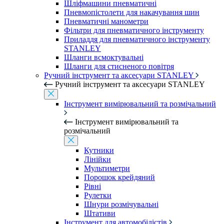
Шліфмашини пневматичні
Пневмопістолети для накачування шин
Пневматичні манометри
Фільтри для пневматичного інструменту
Приладдя для пневматичного інструменту
STANLEY
Шланги всмоктувальні
Шланги для стисненого повітря
Ручний інструмент та аксесуари STANLEY
Ручний інструмент та аксесуари STANLEY
Інструмент вимірювальний та розмічальний
Інструмент вимірювальний та
розмічальний
Кутники
Лінійки
Мультиметри
Порошок крейдяний
Рівні
Рулетки
Шнури розмічувальні
Штативи
Інструмент для автомобілістів