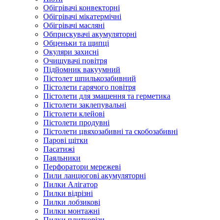
Обігрівачі конвекторні
Обігрівачі мікатермічні
Обігрівачі масляні
Обприскувачі акумуляторні
Обценьки та щипці
Окуляри захисні
Очищувачі повітря
Підйомник вакуумний
Пістолет шпилькозабивний
Пістолети гарячого повітря
Пістолети для змащення та герметика
Пістолети заклепувальні
Пістолети клейові
Пістолети продувні
Пістолети цвяхозабивні та скобозабивні
Парові щітки
Пасатижі
Паяльники
Перфоратори мережеві
Пили ланцюгові акумуляторні
Пилки Алігатор
Пилки відрізні
Пилки лобзикові
Пилки монтажні
Пилки плиткорізи