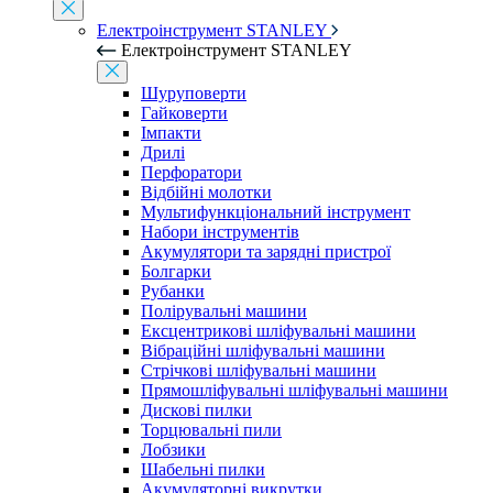
Електроінструмент STANLEY
Електроінструмент STANLEY
Шуруповерти
Гайковерти
Імпакти
Дрилі
Перфоратори
Відбійні молотки
Мультифункціональний інструмент
Набори інструментів
Акумулятори та зарядні пристрої
Болгарки
Рубанки
Полірувальні машини
Ексцентрикові шліфувальні машини
Вібраційні шліфувальні машини
Стрічкові шліфувальні машини
Прямошліфувальні шліфувальні машини
Дискові пилки
Торцювальні пили
Лобзики
Шабельні пилки
Акумуляторні викрутки