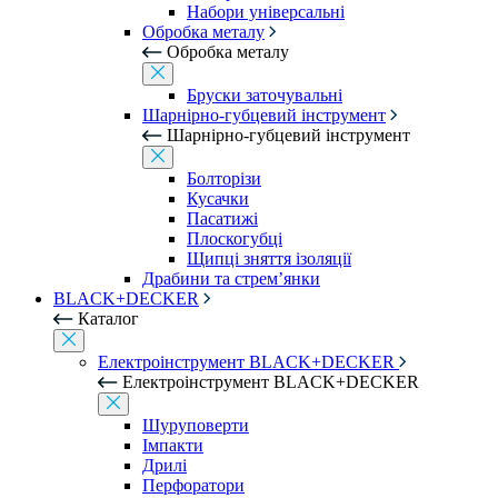
Набори універсальні
Обробка металу
Обробка металу
Бруски заточувальні
Шарнірно-губцевий інструмент
Шарнірно-губцевий інструмент
Болторізи
Кусачки
Пасатижі
Плоскогубці
Щипці зняття ізоляції
Драбини та стрем’янки
BLACK+DECKER
Каталог
Електроінструмент BLACK+DECKER
Електроінструмент BLACK+DECKER
Шуруповерти
Імпакти
Дрилі
Перфоратори