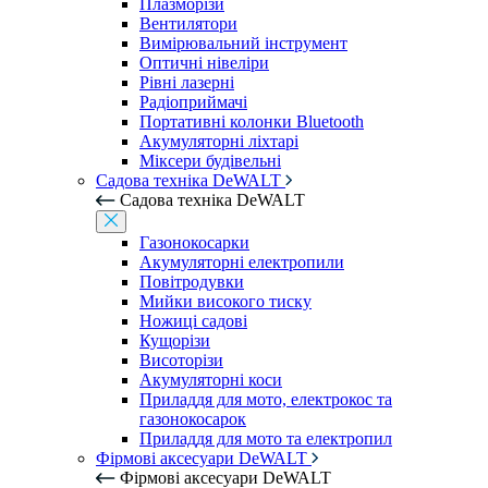
Плазморізи
Вентилятори
Вимірювальний інструмент
Оптичні нівеліри
Рівні лазерні
Радіоприймачі
Портативні колонки Bluetooth
Акумуляторні ліхтарі
Міксери будівельні
Садова техніка DeWALT
Садова техніка DeWALT
Газонокосарки
Акумуляторні електропили
Повітродувки
Мийки високого тиску
Ножиці садові
Кущорізи
Висоторізи
Акумуляторні коси
Приладдя для мото, електрокос та
газонокосарок
Приладдя для мото та електропил
Фірмові аксесуари DeWALT
Фірмові аксесуари DeWALT