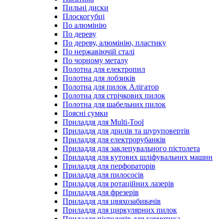
Пильні диски
Плоскогубці
По алюмінію
По дереву
По дереву, алюмінію, пластику
По нержавіючій сталі
По чорному металу
Полотна для електропил
Полотна для лобзиків
Полотна для пилок Алігатор
Полотна для стрічкових пилок
Полотна для шабельних пилок
Поясні сумки
Приладдя для Multi-Tool
Приладдя для дрилів та шуруповертів
Приладдя для електрорубанків
Приладдя для заклепувального пістолета
Приладдя для кутових шліфувальних машин
Приладдя для перфораторів
Приладдя для пилососів
Приладдя для ротаційних лазерів
Приладдя для фрезерів
Приладдя для цвяхозабивачів
Приладдя для циркулярних пилок
Приладдя пістолетів для герметика