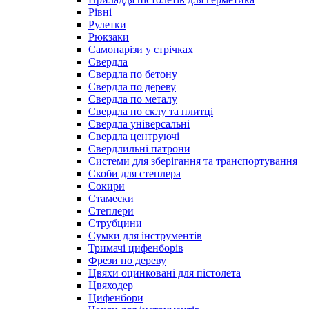
Рівні
Рулетки
Рюкзаки
Самонарізи у стрічках
Свердла
Свердла по бетону
Свердла по дереву
Свердла по металу
Свердла по склу та плитці
Свердла універсальні
Свердла центруючі
Свердлильні патрони
Системи для зберігання та транспортування
Скоби для степлера
Сокири
Стамески
Степлери
Струбцини
Сумки для інструментів
Тримачі цифенборів
Фрези по дереву
Цвяхи оцинковані для пістолета
Цвяходер
Цифенбори