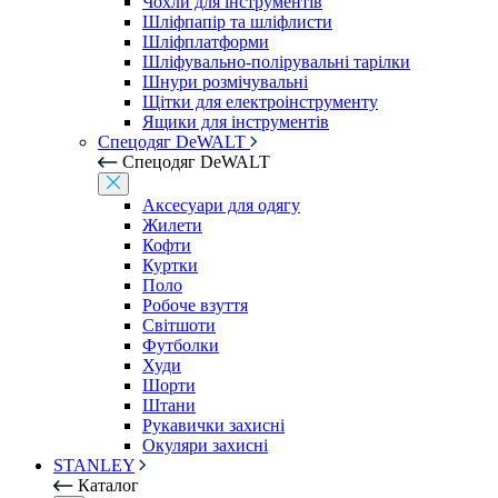
Чохли для інструментів
Шліфпапір та шліфлисти
Шліфплатформи
Шліфувально-полірувальні тарілки
Шнури розмічувальні
Щітки для електроінструменту
Ящики для інструментів
Спецодяг DeWALT
Спецодяг DeWALT
Аксесуари для одягу
Жилети
Кофти
Куртки
Поло
Робоче взуття
Світшоти
Футболки
Худи
Шорти
Штани
Рукавички захисні
Окуляри захисні
STANLEY
Каталог