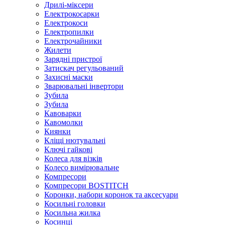
Дрилі-міксери
Електрокосарки
Електрокоси
Електропилки
Електрочайники
Жилети
Зарядні пристрої
Затискач регульований
Захисні маски
Зварювальні інвертори
Зубила
Зубила
Кавоварки
Кавомолки
Киянки
Кліщі нютувальні
Ключі гайкові
Колеса для візків
Колесо вимірювальне
Компресори
Компресори BOSTITCH
Коронки, набори коронок та аксесуари
Косильні головки
Косильна жилка
Косинці