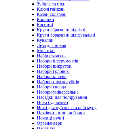
Зубила та піки
Ключі гайкові
Козли складані
Коронки
Косинці
Круги абразивні відрізні
Круги абразивні шліфувальні
Кувалди
Леза для ножів
Молотки
Набір стамесок
Набори інструментів
Набори викруток
Набори головок
Набори ключів
Набори плоскогубців
Набори свердл
Набори універсальні
Насадки для полірування
Ножі будівельні
Ножі для рубанка та рейсмусу
Ножівки, пили, лобзики
Ножиці ручні
Органайзери
Пасатижі