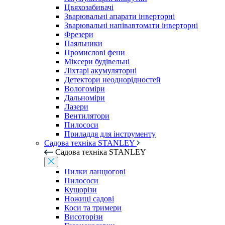
Цвяхозабивачі
Зварювальні апарати інверторні
Зварювальні напівавтомати інверторні
Фрезери
Паяльники
Промислові фени
Міксери будівельні
Ліхтарі акумуляторні
Детектори неоднорідностей
Вологоміри
Дальноміри
Лазери
Вентилятори
Пилососи
Приладдя для інструменту
Садова техніка STANLEY
Садова техніка STANLEY
Пилки ланцюгові
Пилососи
Кущорізи
Ножиці садові
Коси та тримери
Висоторізи