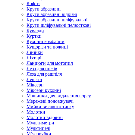
Кофти
Круги абразивні
Круги абразивні відрізні
Круги абразивні шліфувальні
Круги шліфувальні пелюсткові
Кувалди
Куртки
Кухонні комбайни
Кущорізи та ножиці
Лінійки
Ліхтарі
Ланцюги для мотопил
Леза для ножів
Леза для рашпіля
Лещата
Міксери
Міксери кухонні
Машинки для видалення ворсу
Мережеві подовжувачі
Мийки високого тиску
Молотки
Молотки відбійні
Мультиметри
Мультипечі
М’ясорубки