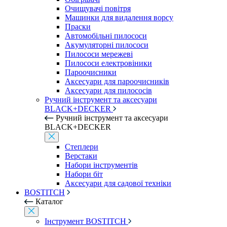
Очищувачі повітря
Машинки для видалення ворсу
Праски
Автомобільні пилососи
Акумуляторні пилососи
Пилососи мережеві
Пилососи електровіники
Пароочисники
Аксесуари для пароочисників
Аксесуари для пилососів
Ручний інструмент та аксесуари
BLACK+DECKER
Ручний інструмент та аксесуари
BLACK+DECKER
Степлери
Верстаки
Набори інструментів
Набори біт
Аксесуари для садової техніки
BOSTITCH
Каталог
Інструмент BOSTITCH