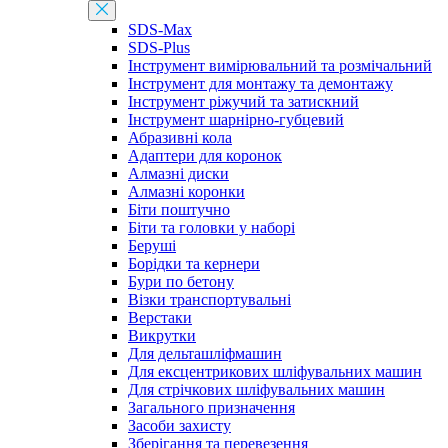
SDS-Max
SDS-Plus
Інструмент вимірювальний та розмічальний
Інструмент для монтажу та демонтажу
Інструмент ріжучий та затискний
Інструмент шарнірно-губцевий
Абразивні кола
Адаптери для коронок
Алмазні диски
Алмазні коронки
Біти поштучно
Біти та головки у наборі
Беруші
Борідки та кернери
Бури по бетону
Візки транспортувальні
Верстаки
Викрутки
Для дельташліфмашин
Для ексцентрикових шліфувальних машин
Для стрічкових шліфувальних машин
Загального призначення
Засоби захисту
Зберігання та перевезення