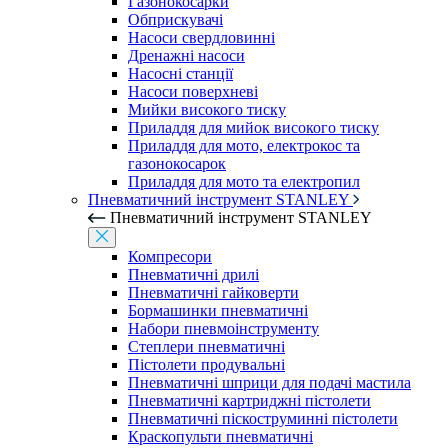
Газонокосарки
Обприскувачі
Насоси свердловинні
Дренажні насоси
Насосні станції
Насоси поверхневі
Мийки високого тиску
Приладдя для мийок високого тиску
Приладдя для мото, електрокос та
газонокосарок
Приладдя для мото та електропил
Пневматичний інструмент STANLEY
Пневматичний інструмент STANLEY
Компресори
Пневматичні дрилі
Пневматичні гайковерти
Бормашинки пневматичні
Набори пневмоінструменту
Степлери пневматичні
Пістолети продувальні
Пневматичні шприци для подачі мастила
Пневматичні картриджні пістолети
Пневматичні піскоструминні пістолети
Краскопульти пневматичні