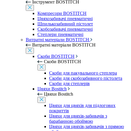
Інструмент BOSTITCH
Компресори BOSTITCH
Цвяхозабивачі пневматичні
Шпилькозабивний пістолет
Скобозабивачі пневматичні
Степлери пневматичні
Витратні матеріали BOSTITCH
Витратні матеріали BOSTITCH
Скоби BOSTITCH
Скоби BOSTITCH
Скоби для пакувального степлера
Скоби для скобозабивного пістолета
Скоби для степлерів
Цвяхи Bostitch
Цвяхи Bostitch
Цвяхи для цвяхів для підлогових
покриттів
Цвяхи для цвяхів-забивачів з
барабанною обоймою
Цвяхи для цвяхів-забивачів з прямою