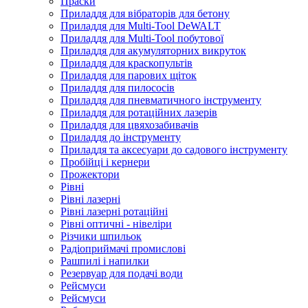
Праски
Приладдя для вібраторів для бетону
Приладдя для Multi-Tool DeWALT
Приладдя для Multi-Tool побутової
Приладдя для акумуляторних викруток
Приладдя для краскопультів
Приладдя для парових щіток
Приладдя для пилососів
Приладдя для пневматичного інструменту
Приладдя для ротаційних лазерів
Приладдя для цвяхозабивачів
Приладдя до інструменту
Приладдя та аксесуари до садового інструменту
Пробійці і кернери
Прожектори
Рівні
Рівні лазерні
Рівні лазерні ротаційні
Рівні оптичні - нівеліри
Різчики шпильок
Радіоприймачі промислові
Рашпилі і напилки
Резервуар для подачі води
Рейсмуси
Рейсмуси