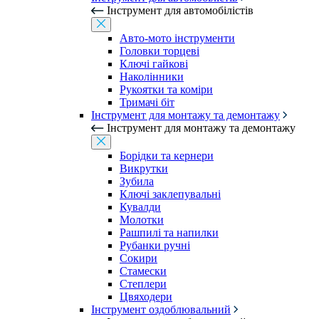
Інструмент для автомобілістів
Авто-мото інструменти
Головки торцеві
Ключі гайкові
Наколінники
Рукоятки та коміри
Тримачі біт
Інструмент для монтажу та демонтажу
Інструмент для монтажу та демонтажу
Борідки та кернери
Викрутки
Зубила
Ключі заклепувальні
Кувалди
Молотки
Рашпилі та напилки
Рубанки ручні
Сокири
Стамески
Степлери
Цвяходери
Інструмент оздоблювальний