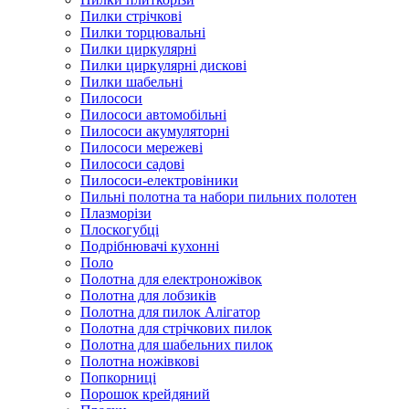
Пилки стрічкові
Пилки торцювальні
Пилки циркулярні
Пилки циркулярні дискові
Пилки шабельні
Пилососи
Пилососи автомобільні
Пилососи акумуляторні
Пилососи мережеві
Пилососи садові
Пилососи-електровіники
Пильні полотна та набори пильних полотен
Плазморізи
Плоскогубці
Подрібнювачі кухонні
Поло
Полотна для електроножівок
Полотна для лобзиків
Полотна для пилок Алігатор
Полотна для стрічкових пилок
Полотна для шабельних пилок
Полотна ножівкові
Попкорниці
Порошок крейдяний