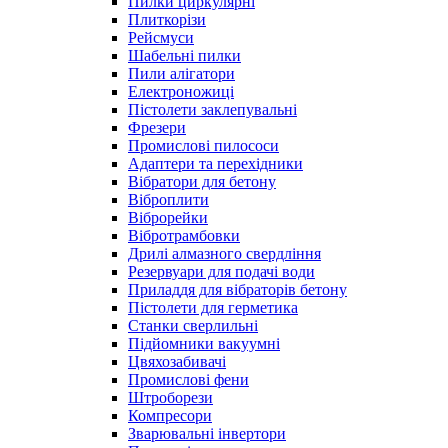
Пилки циркулярні
Плиткорізи
Рейсмуси
Шабельні пилки
Пили алігатори
Електроножиці
Пістолети заклепувальні
Фрезери
Промислові пилососи
Адаптери та перехідники
Вібратори для бетону
Віброплити
Віброрейки
Вібротрамбовки
Дрилі алмазного свердління
Резервуари для подачі води
Приладдя для вібраторів бетону
Пістолети для герметика
Станки сверлильні
Підйомники вакуумні
Цвяхозабивачі
Промислові фени
Штроборези
Компресори
Зварювальні інвертори