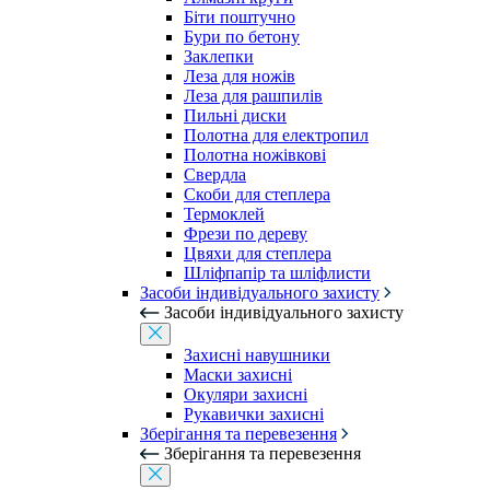
Біти поштучно
Бури по бетону
Заклепки
Леза для ножів
Леза для рашпилів
Пильні диски
Полотна для електропил
Полотна ножівкові
Свердла
Скоби для степлера
Термоклей
Фрези по дереву
Цвяхи для степлера
Шліфпапір та шліфлисти
Засоби індивідуального захисту
Засоби індивідуального захисту
Захисні навушники
Маски захисні
Окуляри захисні
Рукавички захисні
Зберігання та перевезення
Зберігання та перевезення