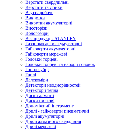
Верстати свердлильні
Верстати та стійки
Взуття робоче
Викрутки
Викрутки акумуляторні
Висоторізи
Вологоміри
Вся продукція STANLEY
Газонокосарки акумуляторні
Гайковерти акумуляторні
Гайковерти мережеві
Головки торцеві
Головки торцеві та набори головок
Гострозубці
Грилі
Далекоміри
Детектори неоднорідностей
Детектори тепла
Диски алмазні
Диски пилкові
Допоміжний інструмент
Дрилі - гайковерти пневматичні
Дрилі акумуляторні
Дрилі алмазного свердління
Дрилі мережеві