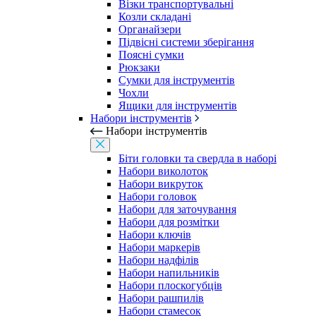
Візки транспортувальні
Козли складані
Органайзери
Підвісні системи зберігання
Поясні сумки
Рюкзаки
Сумки для інструментів
Чохли
Ящики для інструментів
Набори інструментів
Набори інструментів
Біти головки та свердла в наборі
Набори виколоток
Набори викруток
Набори головок
Набори для заточування
Набори для розмітки
Набори ключів
Набори маркерів
Набори надфілів
Набори напильників
Набори плоскогубців
Набори рашпилів
Набори стамесок