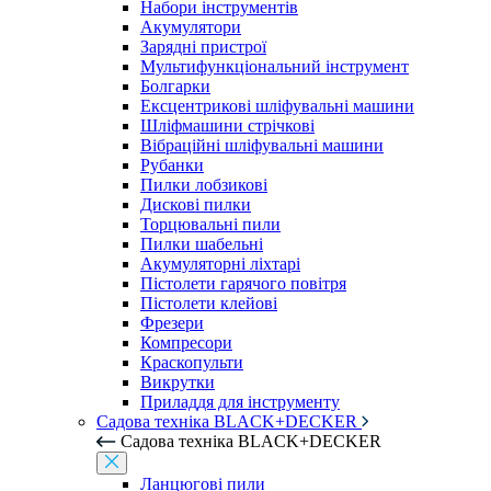
Набори інструментів
Акумулятори
Зарядні пристрої
Мультифункціональний інструмент
Болгарки
Ексцентрикові шліфувальні машини
Шліфмашини стрічкові
Вібраційні шліфувальні машини
Рубанки
Пилки лобзикові
Дискові пилки
Торцювальні пили
Пилки шабельні
Акумуляторні ліхтарі
Пістолети гарячого повітря
Пістолети клейові
Фрезери
Компресори
Краскопульти
Викрутки
Приладдя для інструменту
Садова техніка BLACK+DECKER
Садова техніка BLACK+DECKER
Ланцюгові пили