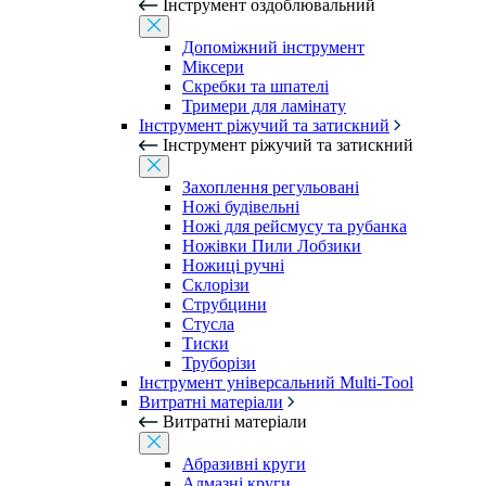
Інструмент оздоблювальний
Допоміжний інструмент
Міксери
Скребки та шпателі
Тримери для ламінату
Інструмент ріжучий та затискний
Інструмент ріжучий та затискний
Захоплення регульовані
Ножі будівельні
Ножі для рейсмусу та рубанка
Ножівки Пили Лобзики
Ножиці ручні
Склорізи
Струбцини
Стусла
Тиски
Труборізи
Інструмент універсальний Multi-Tool
Витратні матеріали
Витратні матеріали
Абразивні круги
Алмазні круги