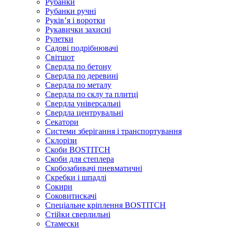
Рубанки
Рубанки ручні
Руківʼя і воротки
Рукавички захисні
Рулетки
Садові подрібнювачі
Світшот
Свердла по бетону
Свердла по деревині
Свердла по металу
Свердла по склу та плитці
Свердла універсальні
Свердла центрувальні
Секатори
Системи зберігання і транспортування
Склорізи
Скоби BOSTITCH
Скоби для степлера
Скобозабивачі пневматичні
Скребки і шпадлі
Сокири
Соковитискачі
Спеціальне кріплення BOSTITCH
Стійки сверлильні
Стамески