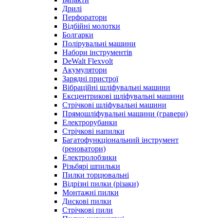
Дрилі
Перфоратори
Відбійні молотки
Болгарки
Полірувальні машини
Набори інструментів
DeWalt Flexvolt
Акумулятори
Зарядні пристрої
Вібраційні шліфувальні машини
Ексцентрикові шліфувальні машини
Стрічкові шліфувальні машини
Прямошліфувальні машини (гравери)
Електрорубанки
Стрічкові напилки
Багатофункціональний інструмент
(реноватори)
Електролобзики
Різьбярі шпильки
Пилки торцювальні
Відрізні пилки (різаки)
Монтажні пилки
Дискові пилки
Стрічкові пили