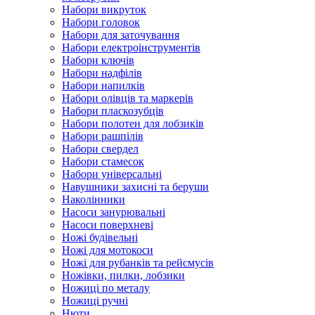
Набори викруток
Набори головок
Набори для заточування
Набори електроінструментів
Набори ключів
Набори надфілів
Набори напилків
Набори олівців та маркерів
Набори пласкозубців
Набори полотен для лобзиків
Набори рашпілів
Набори свердел
Набори стамесок
Набори універсальні
Навушники захисні та беруши
Наколінники
Насоси занурювальні
Насоси поверхневі
Ножі будівельні
Ножі для мотокоси
Ножі для рубанків та рейсмусів
Ножівки, пилки, лобзики
Ножиці по металу
Ножиці ручні
Нюти