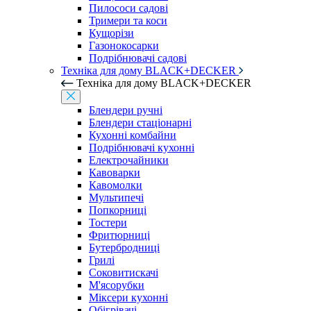
Пилососи садові
Тримери та коси
Кущорізи
Газонокосарки
Подрібнювачі садові
Техніка для дому BLACK+DECKER
Техніка для дому BLACK+DECKER
Блендери ручні
Блендери стаціонарні
Кухонні комбайни
Подрібнювачі кухонні
Електрочайники
Кавоварки
Кавомолки
Мультипечі
Попкорниці
Тостери
Фритюрниці
Бутербродниці
Грилі
Соковитискачі
М'ясорубки
Міксери кухонні
Обігрівачі