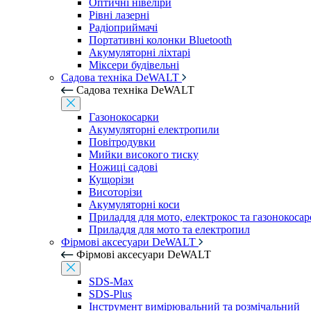
Оптичні нівеліри
Рівні лазерні
Радіоприймачі
Портативні колонки Bluetooth
Акумуляторні ліхтарі
Міксери будівельні
Садова техніка DeWALT
Садова техніка DeWALT
Газонокосарки
Акумуляторні електропили
Повітродувки
Мийки високого тиску
Ножиці садові
Кущорізи
Висоторізи
Акумуляторні коси
Приладдя для мото, електрокос та газонокосар
Приладдя для мото та електропил
Фірмові аксесуари DeWALT
Фірмові аксесуари DeWALT
SDS-Max
SDS-Plus
Інструмент вимірювальний та розмічальний