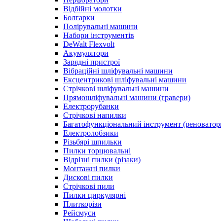
Відбійні молотки
Болгарки
Полірувальні машини
Набори інструментів
DeWalt Flexvolt
Акумулятори
Зарядні пристрої
Вібраційні шліфувальні машини
Ексцентрикові шліфувальні машини
Стрічкові шліфувальні машини
Прямошліфувальні машини (гравери)
Електрорубанки
Стрічкові напилки
Багатофункціональний інструмент (реноватор
Електролобзики
Різьбярі шпильки
Пилки торцювальні
Відрізні пилки (різаки)
Монтажні пилки
Дискові пилки
Стрічкові пили
Пилки циркулярні
Плиткорізи
Рейсмуси