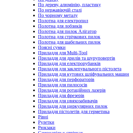
По дереву, алюмінію, пластику
По нержавіючій сталі
По чорному металу
Полотна для електропил
Полотна для лобзиків
Полотна для пилок Алігатор
Полотна для стрічкових пилок
Полотна для шабельних пилок
Поясні сумки
Приладдя для Multi-Tool
Приладдя для дрилів та шуруповертів
Приладдя для електрорубанків
Приладдя для заклепувального пістолета
Приладдя для кутових шліфувальних машин
Приладдя для перфораторів
Приладдя для пилососів
Приладдя для ротаційних лазерів
Приладдя для фрезерів
Приладдя для цвяхозабивачів
Приладдя для циркулярних пилок
Приладдя пістолетів для герметика
Рівні
Рулетки
Рюкзаки
Самонарізи у стрічках