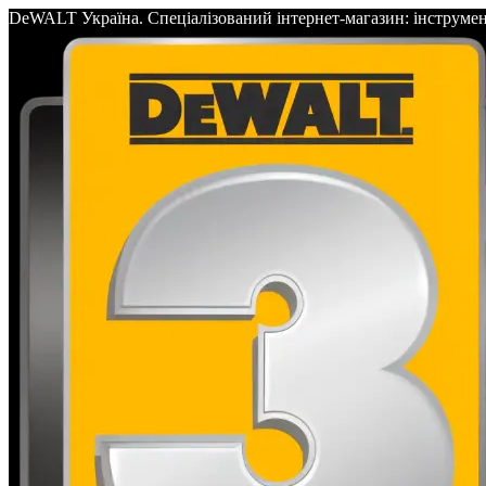
DeWALT Україна. Спеціалізований інтернет-магазин: інс