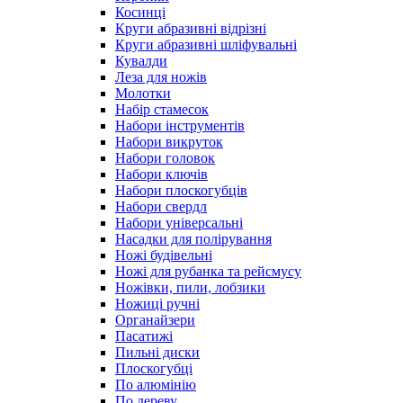
Косинці
Круги абразивні відрізні
Круги абразивні шліфувальні
Кувалди
Леза для ножів
Молотки
Набір стамесок
Набори інструментів
Набори викруток
Набори головок
Набори ключів
Набори плоскогубців
Набори свердл
Набори універсальні
Насадки для полірування
Ножі будівельні
Ножі для рубанка та рейсмусу
Ножівки, пили, лобзики
Ножиці ручні
Органайзери
Пасатижі
Пильні диски
Плоскогубці
По алюмінію
По дереву