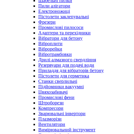
Шабельні пилки
Пили алігатори
Електроножиці
Пістолети заклепувальні
Фрезери
Промислові пилососи
Адаптери та перехідники
Вібратори для бетону
Віброплити
Віброрейки
Вібротрамбовки
Дрилі алмазного свердління
Резервуари для подачі води
Приладдя для вібраторів бетону
Пістолети для герметика
Станки сверлильні
Підйомники вакуумні
Цвяхозабивачі
Промислові фени
Штроборези
Компресори
Зварювальні інвертори
Плазморізи
Вентилятори
Вимірювальний інструмент