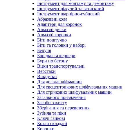
Інструмент для монтажу та демонтажу
Інструмент ріжучий та затискний
Інструмент шарнірно-губцевий
Абразивні кола
Адаптери для коронок
Алмазні диски
Алмазні коронки
Біти поштучно
Біти та головки у наборі
Беруші
Борідки та кернери
Бури по бетону
Візки транспортувальні
Верстаки
Викрутки
Для дельташліфмашин
Для ексцентрикових шліфувальних машин
Для стрічкових шліфувальних машин
Загального призначення
Засоби захисту
Зберігання та перевезення
Зубила та піки
Ключі гайкові
Козли складані
Коронки