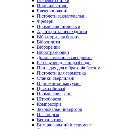
Шабельні пилки
Пили алігатори
Електроножиці
Пістолети заклепувальні
Фрезери
Промислові пилососи
Адаптери та перехідники
Вібратори для бетону
Віброплити
Віброрейки
Вібротрамбовки
Дрилі алмазного свердління
Резервуари для подачі води
Приладдя для вібраторів бетону
Пістолети для герметика
Станки сверлильні
Підйомники вакуумні
Цвяхозабивачі
Промислові фени
Штроборези
Компресори
Зварювальні інвертори
Плазморізи
Вентилятори
Вимірювальний інструмент