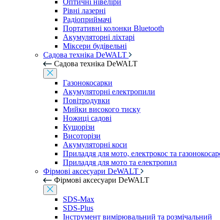
Оптичні нівеліри
Рівні лазерні
Радіоприймачі
Портативні колонки Bluetooth
Акумуляторні ліхтарі
Міксери будівельні
Садова техніка DeWALT
Садова техніка DeWALT
Газонокосарки
Акумуляторні електропили
Повітродувки
Мийки високого тиску
Ножиці садові
Кущорізи
Висоторізи
Акумуляторні коси
Приладдя для мото, електрокос та газонокосар
Приладдя для мото та електропил
Фірмові аксесуари DeWALT
Фірмові аксесуари DeWALT
SDS-Max
SDS-Plus
Інструмент вимірювальний та розмічальний