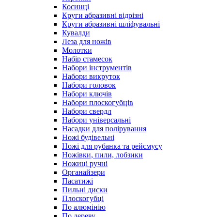
Косинці
Круги абразивні відрізні
Круги абразивні шліфувальні
Кувалди
Леза для ножів
Молотки
Набір стамесок
Набори інструментів
Набори викруток
Набори головок
Набори ключів
Набори плоскогубців
Набори свердл
Набори універсальні
Насадки для полірування
Ножі будівельні
Ножі для рубанка та рейсмусу
Ножівки, пили, лобзики
Ножиці ручні
Органайзери
Пасатижі
Пильні диски
Плоскогубці
По алюмінію
По дереву