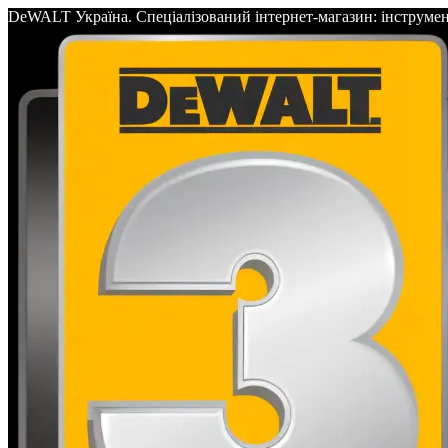
DeWALT Україна. Спеціалізований інтернет-магазин: інс