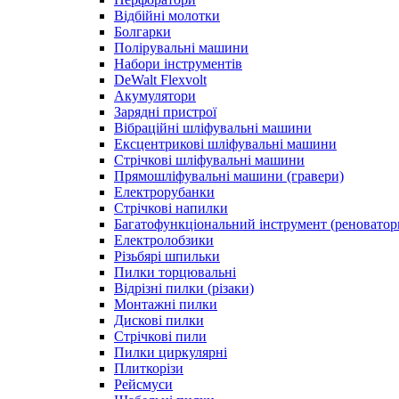
Відбійні молотки
Болгарки
Полірувальні машини
Набори інструментів
DeWalt Flexvolt
Акумулятори
Зарядні пристрої
Вібраційні шліфувальні машини
Ексцентрикові шліфувальні машини
Стрічкові шліфувальні машини
Прямошліфувальні машини (гравери)
Електрорубанки
Стрічкові напилки
Багатофункціональний інструмент (реноватор
Електролобзики
Різьбярі шпильки
Пилки торцювальні
Відрізні пилки (різаки)
Монтажні пилки
Дискові пилки
Стрічкові пили
Пилки циркулярні
Плиткорізи
Рейсмуси