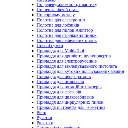
По дереву, алюмінію, пластику
По нержавіючій сталі
По чорному металу
Полотна для електропил
Полотна для лобзиків
Полотна для пилок Алігатор
Полотна для стрічкових пилок
Полотна для шабельних пилок
Поясні сумки
Приладдя для Multi-Tool
Приладдя для дрилів та шуруповертів
Приладдя для електрорубанків
Приладдя для заклепувального пістолета
Приладдя для кутових шліфувальних машин
Приладдя для перфораторів
Приладдя для пилососів
Приладдя для ротаційних лазерів
Приладдя для фрезерів
Приладдя для цвяхозабивачів
Приладдя для циркулярних пилок
Приладдя пістолетів для герметика
Рівні
Рулетки
Рюкзаки
Самонарізи у стрічках