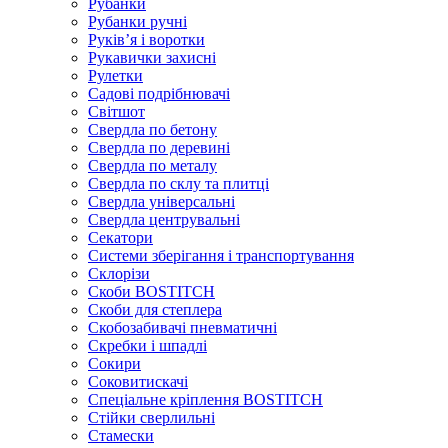
Рубанки
Рубанки ручні
Руківʼя і воротки
Рукавички захисні
Рулетки
Садові подрібнювачі
Світшот
Свердла по бетону
Свердла по деревині
Свердла по металу
Свердла по склу та плитці
Свердла універсальні
Свердла центрувальні
Секатори
Системи зберігання і транспортування
Склорізи
Скоби BOSTITCH
Скоби для степлера
Скобозабивачі пневматичні
Скребки і шпадлі
Сокири
Соковитискачі
Спеціальне кріплення BOSTITCH
Стійки сверлильні
Стамески