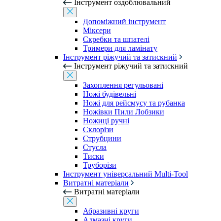
Інструмент оздоблювальний
Допоміжний інструмент
Міксери
Скребки та шпателі
Тримери для ламінату
Інструмент ріжучий та затискний
Інструмент ріжучий та затискний
Захоплення регульовані
Ножі будівельні
Ножі для рейсмусу та рубанка
Ножівки Пили Лобзики
Ножиці ручні
Склорізи
Струбцини
Стусла
Тиски
Труборізи
Інструмент універсальний Multi-Tool
Витратні матеріали
Витратні матеріали
Абразивні круги
Алмазні круги