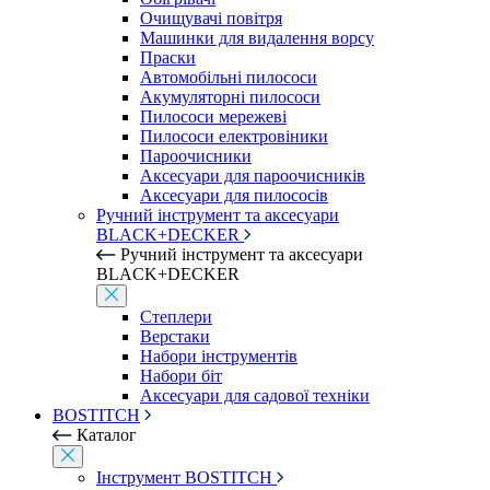
Очищувачі повітря
Машинки для видалення ворсу
Праски
Автомобільні пилососи
Акумуляторні пилососи
Пилососи мережеві
Пилососи електровіники
Пароочисники
Аксесуари для пароочисників
Аксесуари для пилососів
Ручний інструмент та аксесуари
BLACK+DECKER
Ручний інструмент та аксесуари
BLACK+DECKER
Степлери
Верстаки
Набори інструментів
Набори біт
Аксесуари для садової техніки
BOSTITCH
Каталог
Інструмент BOSTITCH