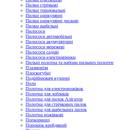
Пилки стрічкові
Пилки торцювальні
Пилки циркулярні
Пилки циркулярні дискові
Пилки шабельні
Пилососи
Пилососи автомобільні
Пилососи акумуляторні
Пилососи мережеві
Пилососи садові
Пилососи-електровіники
Пильні полотна та набори пильних полотен
Плазморізи
Плоскогубці
Подрібнювачі кухонні
Поло
Полотна для електроножівок
Полотна для лобзиків
Полотна для пилок Алігатор
Полотна для стрічкових пилок
Полотна для шабельних пилок
Полотна ножівкові
Попкорниці
Порошок крейдяний