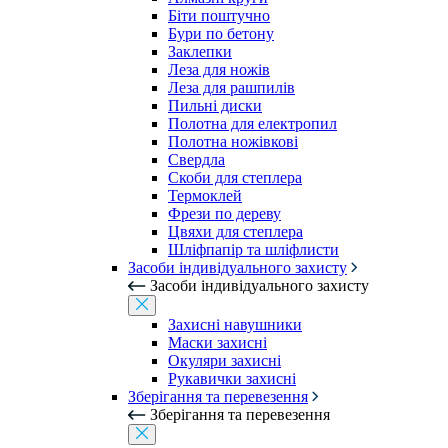
Біти поштучно
Бури по бетону
Заклепки
Леза для ножів
Леза для рашпилів
Пильні диски
Полотна для електропил
Полотна ножівкові
Свердла
Скоби для степлера
Термоклей
Фрези по дереву
Цвяхи для степлера
Шліфпапір та шліфлисти
Засоби індивідуального захисту
Засоби індивідуального захисту
Захисні навушники
Маски захисні
Окуляри захисні
Рукавички захисні
Зберігання та перевезення
Зберігання та перевезення