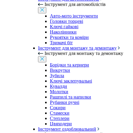
Інструмент для автомобілістів
Авто-мото інструменти
Головки торцеві
Ключі гайкові
Наколінники
Рукоятки та коміри
Тримачі біт
Інструмент для монтажу та демонтажу
Інструмент для монтажу та демонтажу
Борідки та кернери
Викрутки
Зубила
Ключі заклепувальні
Кувалди
Молотки
Рашпилі та напилки
Рубанки ручні
Сокири
Стамески
Степлери
Цвяходери
Інструмент оздоблювальний