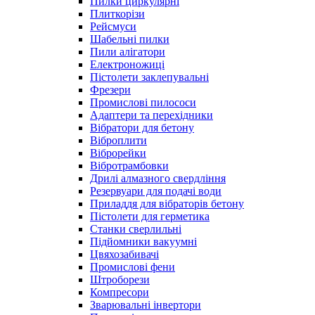
Пилки циркулярні
Плиткорізи
Рейсмуси
Шабельні пилки
Пили алігатори
Електроножиці
Пістолети заклепувальні
Фрезери
Промислові пилососи
Адаптери та перехідники
Вібратори для бетону
Віброплити
Віброрейки
Вібротрамбовки
Дрилі алмазного свердління
Резервуари для подачі води
Приладдя для вібраторів бетону
Пістолети для герметика
Станки сверлильні
Підйомники вакуумні
Цвяхозабивачі
Промислові фени
Штроборези
Компресори
Зварювальні інвертори