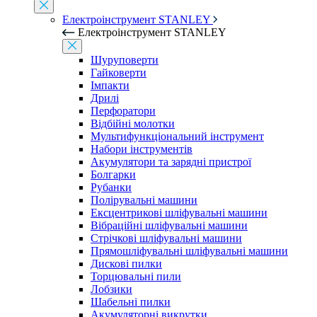
Електроінструмент STANLEY
Електроінструмент STANLEY
Шуруповерти
Гайковерти
Імпакти
Дрилі
Перфоратори
Відбійні молотки
Мультифункціональний інструмент
Набори інструментів
Акумулятори та зарядні пристрої
Болгарки
Рубанки
Полірувальні машини
Ексцентрикові шліфувальні машини
Вібраційні шліфувальні машини
Стрічкові шліфувальні машини
Прямошліфувальні шліфувальні машини
Дискові пилки
Торцювальні пили
Лобзики
Шабельні пилки
Акумуляторні викрутки