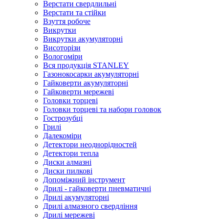
Верстати свердлильні
Верстати та стійки
Взуття робоче
Викрутки
Викрутки акумуляторні
Висоторізи
Вологоміри
Вся продукція STANLEY
Газонокосарки акумуляторні
Гайковерти акумуляторні
Гайковерти мережеві
Головки торцеві
Головки торцеві та набори головок
Гострозубці
Грилі
Далекоміри
Детектори неоднорідностей
Детектори тепла
Диски алмазні
Диски пилкові
Допоміжний інструмент
Дрилі - гайковерти пневматичні
Дрилі акумуляторні
Дрилі алмазного свердління
Дрилі мережеві