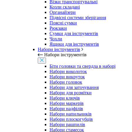
Візки транспортувальні
Козли складані
Органайзери
Підвісні системи зберігання
Поясні сумки
Рюкзаки
Сумки для інструментів
Чохли
Ящики для інструментів
Набори інструментів
Набори інструментів
Біти головки та свердла в наборі
Набори виколоток
Набори викруток
Набори головок
Набори для заточування
Набори для розмітки
Набори ключів
Набори маркерів
Набори надфілів
Набори напильників
Набори плоскогубців
Набори рашпилів
Набори стамесок