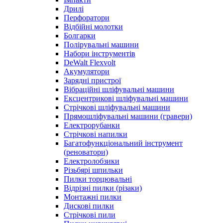
Дрилі
Перфоратори
Відбійні молотки
Болгарки
Полірувальні машини
Набори інструментів
DeWalt Flexvolt
Акумулятори
Зарядні пристрої
Вібраційні шліфувальні машини
Ексцентрикові шліфувальні машини
Стрічкові шліфувальні машини
Прямошліфувальні машини (гравери)
Електрорубанки
Стрічкові напилки
Багатофункціональний інструмент
(реноватори)
Електролобзики
Різьбярі шпильки
Пилки торцювальні
Відрізні пилки (різаки)
Монтажні пилки
Дискові пилки
Стрічкові пили