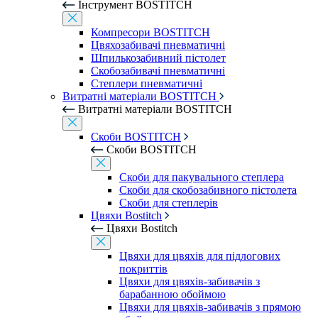
Інструмент BOSTITCH
Компресори BOSTITCH
Цвяхозабивачі пневматичні
Шпилькозабивний пістолет
Скобозабивачі пневматичні
Степлери пневматичні
Витратні матеріали BOSTITCH
Витратні матеріали BOSTITCH
Скоби BOSTITCH
Скоби BOSTITCH
Скоби для пакувального степлера
Скоби для скобозабивного пістолета
Скоби для степлерів
Цвяхи Bostitch
Цвяхи Bostitch
Цвяхи для цвяхів для підлогових
покриттів
Цвяхи для цвяхів-забивачів з
барабанною обоймою
Цвяхи для цвяхів-забивачів з прямою