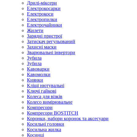
Дрилі-міксери
Електрокосарки
Електрокоси
Електропилки
Електрочайники
Жилети
Зарядні пристрої
Затискач регульований
Захисні маски
Зварювальні інвертори
Зубила
Зубила
Кавоварки
Кавомолки
Киянки
Кліщі нютувальні
Ключі гайкові
Колеса для візків
Колесо вимірювальне
Компресори
Компресори BOSTITCH
Коронки, набори коронок та аксесуари
Косильні головки
Косильна жилка
Косинці