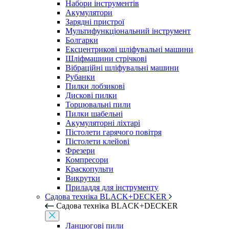
Набори інструментів
Акумулятори
Зарядні пристрої
Мультифункціональний інструмент
Болгарки
Ексцентрикові шліфувальні машини
Шліфмашини стрічкові
Вібраційні шліфувальні машини
Рубанки
Пилки лобзикові
Дискові пилки
Торцювальні пили
Пилки шабельні
Акумуляторні ліхтарі
Пістолети гарячого повітря
Пістолети клейові
Фрезери
Компресори
Краскопульти
Викрутки
Приладдя для інструменту
Садова техніка BLACK+DECKER
Садова техніка BLACK+DECKER
Ланцюгові пили