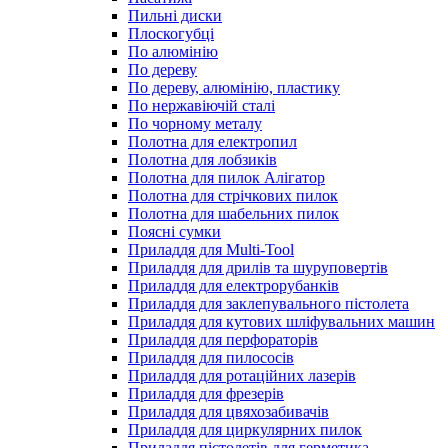
Пильні диски
Плоскогубці
По алюмінію
По дереву
По дереву, алюмінію, пластику
По нержавіючій сталі
По чорному металу
Полотна для електропил
Полотна для лобзиків
Полотна для пилок Алігатор
Полотна для стрічкових пилок
Полотна для шабельних пилок
Поясні сумки
Приладдя для Multi-Tool
Приладдя для дрилів та шуруповертів
Приладдя для електрорубанків
Приладдя для заклепувального пістолета
Приладдя для кутових шліфувальних машин
Приладдя для перфораторів
Приладдя для пилососів
Приладдя для ротаційних лазерів
Приладдя для фрезерів
Приладдя для цвяхозабивачів
Приладдя для циркулярних пилок
Приладдя пістолетів для герметика