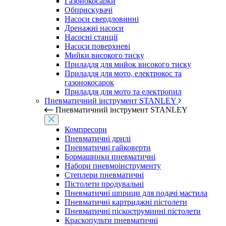
Газонокосарки
Обприскувачі
Насоси свердловинні
Дренажні насоси
Насосні станції
Насоси поверхневі
Мийки високого тиску
Приладдя для мийок високого тиску
Приладдя для мото, електрокос та
газонокосарок
Приладдя для мото та електропил
Пневматичний інструмент STANLEY
Пневматичний інструмент STANLEY
Компресори
Пневматичні дрилі
Пневматичні гайковерти
Бормашинки пневматичні
Набори пневмоінструменту
Степлери пневматичні
Пістолети продувальні
Пневматичні шприци для подачі мастила
Пневматичні картриджні пістолети
Пневматичні піскоструминні пістолети
Краскопульти пневматичні