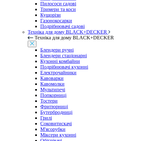
Пилососи садові
Тримери та коси
Кущорізи
Газонокосарки
Подрібнювачі садові
Техніка для дому BLACK+DECKER
Техніка для дому BLACK+DECKER
Блендери ручні
Блендери стаціонарні
Кухонні комбайни
Подрібнювачі кухонні
Електрочайники
Кавоварки
Кавомолки
Мультипечі
Попкорниці
Тостери
Фритюрниці
Бутербродниці
Грилі
Соковитискачі
М'ясорубки
Міксери кухонні
Обігрівачі