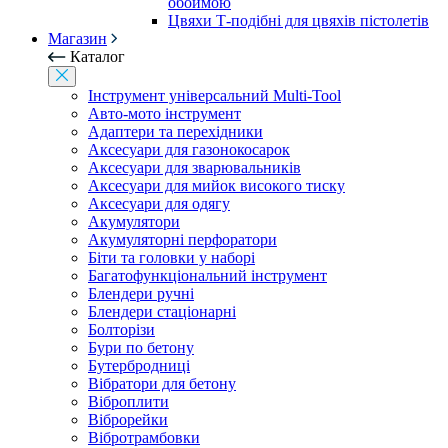
обоймою
Цвяхи Т-подібні для цвяхів пістолетів
Магазин
Каталог
Інструмент універсальний Multi-Tool
Авто-мото інструмент
Адаптери та перехідники
Аксесуари для газонокосарок
Аксесуари для зварювальників
Аксесуари для мийок високого тиску
Аксесуари для одягу
Акумулятори
Акумуляторні перфоратори
Біти та головки у наборі
Багатофункціональний інструмент
Блендери ручні
Блендери стаціонарні
Болторізи
Бури по бетону
Бутербродниці
Вібратори для бетону
Віброплити
Віброрейки
Вібротрамбовки