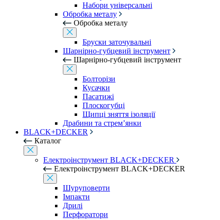
Набори універсальні
Обробка металу
Обробка металу
Бруски заточувальні
Шарнірно-губцевий інструмент
Шарнірно-губцевий інструмент
Болторізи
Кусачки
Пасатижі
Плоскогубці
Щипці зняття ізоляції
Драбини та стрем’янки
BLACK+DECKER
Каталог
Електроінструмент BLACK+DECKER
Електроінструмент BLACK+DECKER
Шуруповерти
Імпакти
Дрилі
Перфоратори