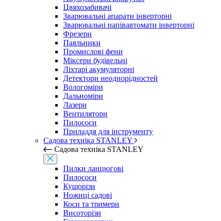
Цвяхозабивачі
Зварювальні апарати інверторні
Зварювальні напівавтомати інверторні
Фрезери
Паяльники
Промислові фени
Міксери будівельні
Ліхтарі акумуляторні
Детектори неоднорідностей
Вологоміри
Дальноміри
Лазери
Вентилятори
Пилососи
Приладдя для інструменту
Садова техніка STANLEY
Садова техніка STANLEY
Пилки ланцюгові
Пилососи
Кущорізи
Ножиці садові
Коси та тримери
Висоторізи