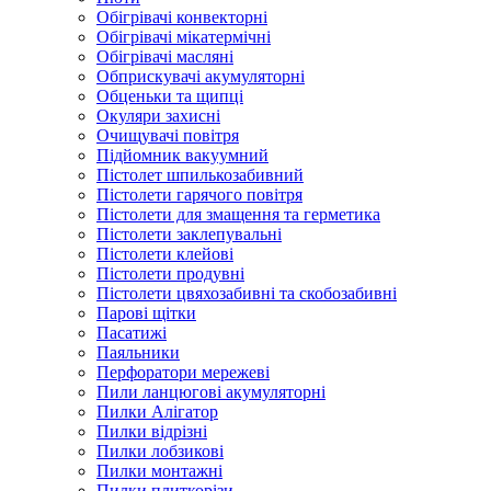
Обігрівачі конвекторні
Обігрівачі мікатермічні
Обігрівачі масляні
Обприскувачі акумуляторні
Обценьки та щипці
Окуляри захисні
Очищувачі повітря
Підйомник вакуумний
Пістолет шпилькозабивний
Пістолети гарячого повітря
Пістолети для змащення та герметика
Пістолети заклепувальні
Пістолети клейові
Пістолети продувні
Пістолети цвяхозабивні та скобозабивні
Парові щітки
Пасатижі
Паяльники
Перфоратори мережеві
Пили ланцюгові акумуляторні
Пилки Алігатор
Пилки відрізні
Пилки лобзикові
Пилки монтажні
Пилки плиткорізи