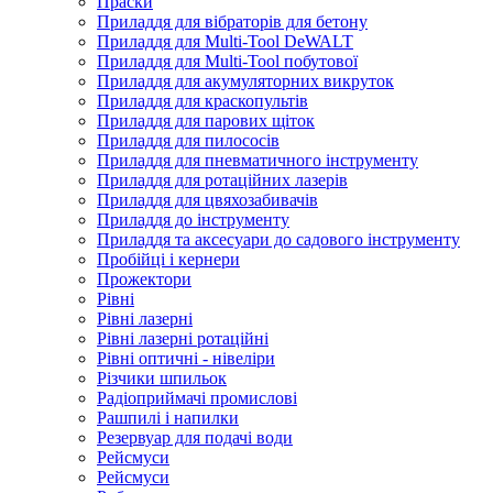
Праски
Приладдя для вібраторів для бетону
Приладдя для Multi-Tool DeWALT
Приладдя для Multi-Tool побутової
Приладдя для акумуляторних викруток
Приладдя для краскопультів
Приладдя для парових щіток
Приладдя для пилососів
Приладдя для пневматичного інструменту
Приладдя для ротаційних лазерів
Приладдя для цвяхозабивачів
Приладдя до інструменту
Приладдя та аксесуари до садового інструменту
Пробійці і кернери
Прожектори
Рівні
Рівні лазерні
Рівні лазерні ротаційні
Рівні оптичні - нівеліри
Різчики шпильок
Радіоприймачі промислові
Рашпилі і напилки
Резервуар для подачі води
Рейсмуси
Рейсмуси