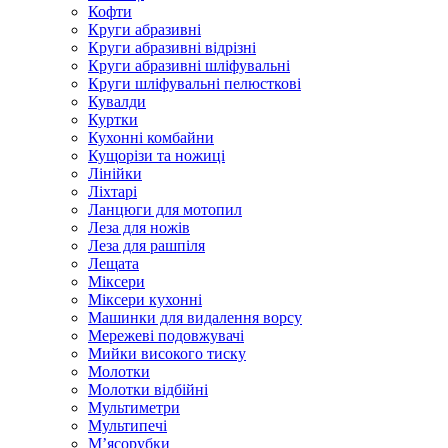
Кофти
Круги абразивні
Круги абразивні відрізні
Круги абразивні шліфувальні
Круги шліфувальні пелюсткові
Кувалди
Куртки
Кухонні комбайни
Кущорізи та ножиці
Лінійки
Ліхтарі
Ланцюги для мотопил
Леза для ножів
Леза для рашпіля
Лещата
Міксери
Міксери кухонні
Машинки для видалення ворсу
Мережеві подовжувачі
Мийки високого тиску
Молотки
Молотки відбійні
Мультиметри
Мультипечі
М’ясорубки