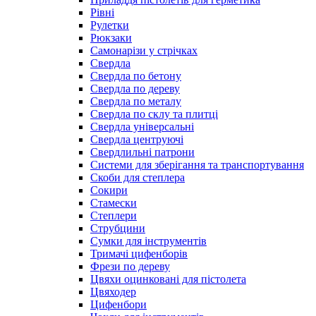
Рівні
Рулетки
Рюкзаки
Самонарізи у стрічках
Свердла
Свердла по бетону
Свердла по дереву
Свердла по металу
Свердла по склу та плитці
Свердла універсальні
Свердла центруючі
Свердлильні патрони
Системи для зберігання та транспортування
Скоби для степлера
Сокири
Стамески
Степлери
Струбцини
Сумки для інструментів
Тримачі цифенборів
Фрези по дереву
Цвяхи оцинковані для пістолета
Цвяходер
Цифенбори