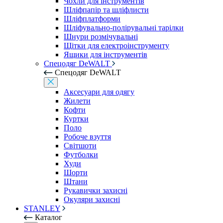
Чохли для інструментів
Шліфпапір та шліфлисти
Шліфплатформи
Шліфувально-полірувальні тарілки
Шнури розмічувальні
Щітки для електроінструменту
Ящики для інструментів
Спецодяг DeWALT
Спецодяг DeWALT
Аксесуари для одягу
Жилети
Кофти
Куртки
Поло
Робоче взуття
Світшоти
Футболки
Худи
Шорти
Штани
Рукавички захисні
Окуляри захисні
STANLEY
Каталог