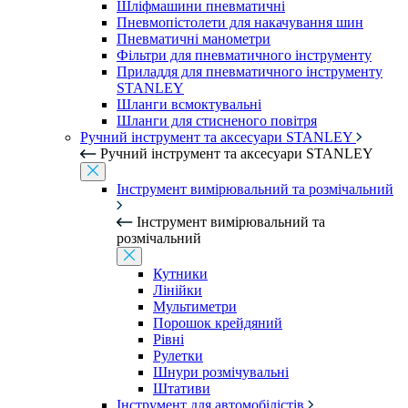
Шліфмашини пневматичні
Пневмопістолети для накачування шин
Пневматичні манометри
Фільтри для пневматичного інструменту
Приладдя для пневматичного інструменту
STANLEY
Шланги всмоктувальні
Шланги для стисненого повітря
Ручний інструмент та аксесуари STANLEY
Ручний інструмент та аксесуари STANLEY
Інструмент вимірювальний та розмічальний
Інструмент вимірювальний та
розмічальний
Кутники
Лінійки
Мультиметри
Порошок крейдяний
Рівні
Рулетки
Шнури розмічувальні
Штативи
Інструмент для автомобілістів