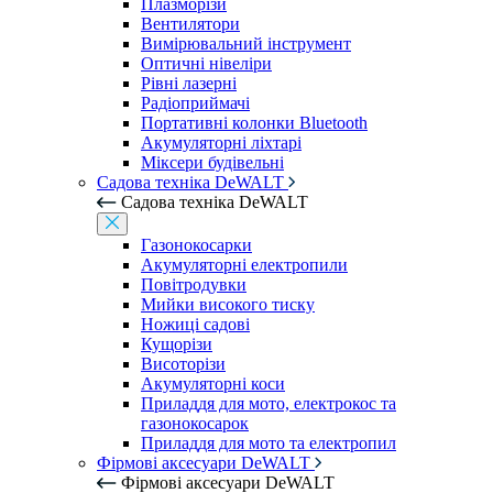
Плазморізи
Вентилятори
Вимірювальний інструмент
Оптичні нівеліри
Рівні лазерні
Радіоприймачі
Портативні колонки Bluetooth
Акумуляторні ліхтарі
Міксери будівельні
Садова техніка DeWALT
Садова техніка DeWALT
Газонокосарки
Акумуляторні електропили
Повітродувки
Мийки високого тиску
Ножиці садові
Кущорізи
Висоторізи
Акумуляторні коси
Приладдя для мото, електрокос та
газонокосарок
Приладдя для мото та електропил
Фірмові аксесуари DeWALT
Фірмові аксесуари DeWALT