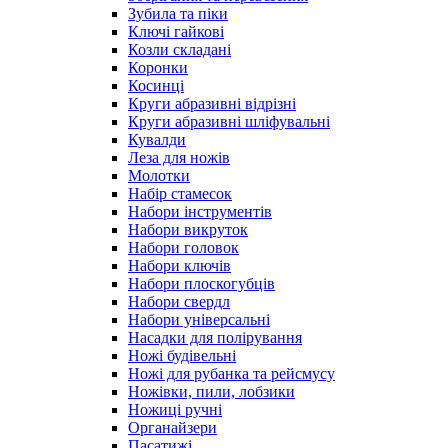
Зубила та піки
Ключі гайкові
Козли складані
Коронки
Косинці
Круги абразивні відрізні
Круги абразивні шліфувальні
Кувалди
Леза для ножів
Молотки
Набір стамесок
Набори інструментів
Набори викруток
Набори головок
Набори ключів
Набори плоскогубців
Набори свердл
Набори універсальні
Насадки для полірування
Ножі будівельні
Ножі для рубанка та рейсмусу
Ножівки, пили, лобзики
Ножиці ручні
Органайзери
Пасатижі