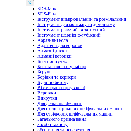
SDS-Max
SDS-Plus
Інструмент вимірювальний та розмічальний
Інструмент для монтажу та демонтажу
Інструмент ріжучий та затискний
Інструмент шарнірно-губцевий
Абразивні кола
Адаптери для коронок
Алмазні диски
Алмазні коронки
Біти поштучно
Біти та головки у наборі
Беруші
Борідки та кернери
Бури по бетону
Візки транспортувальні
Верстаки
Викрутки
Для дельташліфмашин
Для ексцентрикових шліфувальних машин
Для стрічкових шліфувальних машин
Загального призначення
Засоби захисту
Зберігання та перевезення