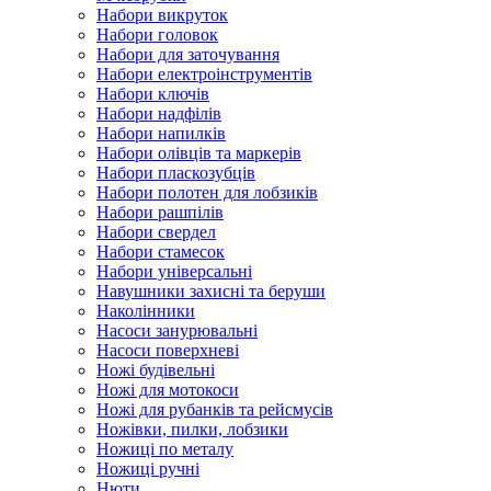
Набори викруток
Набори головок
Набори для заточування
Набори електроінструментів
Набори ключів
Набори надфілів
Набори напилків
Набори олівців та маркерів
Набори пласкозубців
Набори полотен для лобзиків
Набори рашпілів
Набори свердел
Набори стамесок
Набори універсальні
Навушники захисні та беруши
Наколінники
Насоси занурювальні
Насоси поверхневі
Ножі будівельні
Ножі для мотокоси
Ножі для рубанків та рейсмусів
Ножівки, пилки, лобзики
Ножиці по металу
Ножиці ручні
Нюти