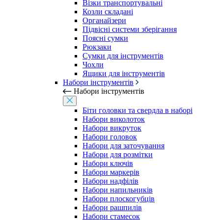
Візки транспортувальні
Козли складані
Органайзери
Підвісні системи зберігання
Поясні сумки
Рюкзаки
Сумки для інструментів
Чохли
Ящики для інструментів
Набори інструментів
Набори інструментів
Біти головки та свердла в наборі
Набори виколоток
Набори викруток
Набори головок
Набори для заточування
Набори для розмітки
Набори ключів
Набори маркерів
Набори надфілів
Набори напильників
Набори плоскогубців
Набори рашпилів
Набори стамесок