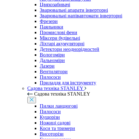
Цвяхозабивачі
Зварювальні апарати інверторні
Зварювальні напівавтомати інверторні
Фрезери
Паяльники
Промислові фени
Міксери будівельні
Ліхтарі акумуляторні
Детектори неоднорідностей
Вологоміри
Дальноміри
Лазери
Вентилятори
Пилососи
Приладдя для інструменту
Садова техніка STANLEY
Садова техніка STANLEY
Пилки ланцюгові
Пилососи
Кущорізи
Ножиці садові
Коси та тримери
Висоторізи