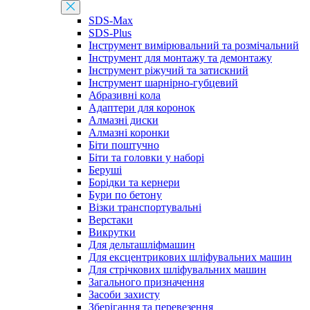
SDS-Max
SDS-Plus
Інструмент вимірювальний та розмічальний
Інструмент для монтажу та демонтажу
Інструмент ріжучий та затискний
Інструмент шарнірно-губцевий
Абразивні кола
Адаптери для коронок
Алмазні диски
Алмазні коронки
Біти поштучно
Біти та головки у наборі
Беруші
Борідки та кернери
Бури по бетону
Візки транспортувальні
Верстаки
Викрутки
Для дельташліфмашин
Для ексцентрикових шліфувальних машин
Для стрічкових шліфувальних машин
Загального призначення
Засоби захисту
Зберігання та перевезення