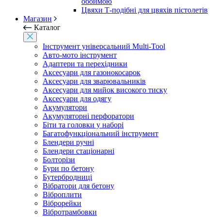
обоймою
Цвяхи Т-подібні для цвяхів пістолетів
Магазин
Каталог
Інструмент універсальний Multi-Tool
Авто-мото інструмент
Адаптери та перехідники
Аксесуари для газонокосарок
Аксесуари для зварювальників
Аксесуари для мийок високого тиску
Аксесуари для одягу
Акумулятори
Акумуляторні перфоратори
Біти та головки у наборі
Багатофункціональний інструмент
Блендери ручні
Блендери стаціонарні
Болторізи
Бури по бетону
Бутербродниці
Вібратори для бетону
Віброплити
Віброрейки
Вібротрамбовки