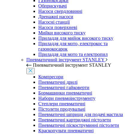
Газонокосарки
Обприскувачі
Насоси свердловинні
Дренажні насоси
Насосні станції
Насоси поверхневі
Мийки високого тиску
Приладдя для мийок високого тиску
Приладдя для мото, електрокос та
газонокосарок
Приладдя для мото та електропил
Пневматичний інструмент STANLEY
Пневматичний інструмент STANLEY
Компресори
Пневматичні дрилі
Пневматичні гайковерти
Бормашинки пневматичні
Набори пневмоінструменту
Степлери пневматичні
Пістолети продувальні
Пневматичні шприци для подачі мастила
Пневматичні картриджні пістолети
Пневматичні піскоструминні пістолети
Краскопульти пневматичні