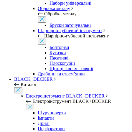
Набори універсальні
Обробка металу
Обробка металу
Бруски заточувальні
Шарнірно-губцевий інструмент
Шарнірно-губцевий інструмент
Болторізи
Кусачки
Пасатижі
Плоскогубці
Щипці зняття ізоляції
Драбини та стрем’янки
BLACK+DECKER
Каталог
Електроінструмент BLACK+DECKER
Електроінструмент BLACK+DECKER
Шуруповерти
Імпакти
Дрилі
Перфоратори