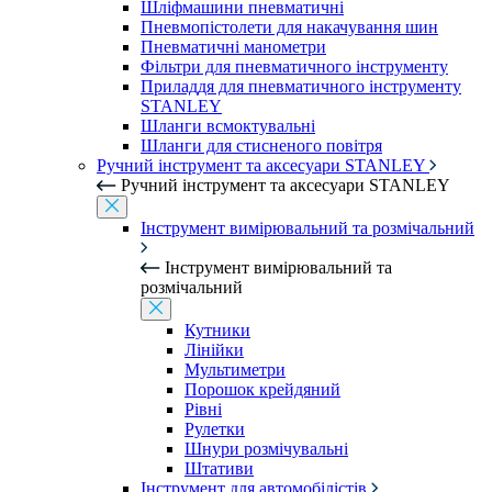
Шліфмашини пневматичні
Пневмопістолети для накачування шин
Пневматичні манометри
Фільтри для пневматичного інструменту
Приладдя для пневматичного інструменту
STANLEY
Шланги всмоктувальні
Шланги для стисненого повітря
Ручний інструмент та аксесуари STANLEY
Ручний інструмент та аксесуари STANLEY
Інструмент вимірювальний та розмічальний
Інструмент вимірювальний та
розмічальний
Кутники
Лінійки
Мультиметри
Порошок крейдяний
Рівні
Рулетки
Шнури розмічувальні
Штативи
Інструмент для автомобілістів