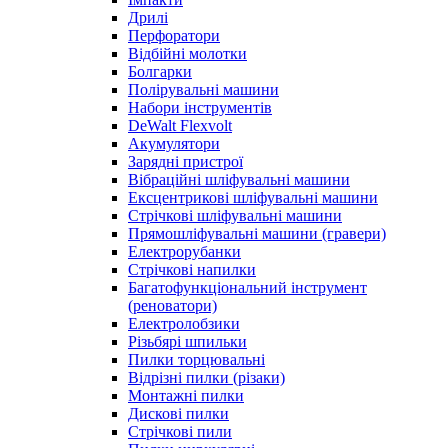
Дрилі
Перфоратори
Відбійні молотки
Болгарки
Полірувальні машини
Набори інструментів
DeWalt Flexvolt
Акумулятори
Зарядні пристрої
Вібраційні шліфувальні машини
Ексцентрикові шліфувальні машини
Стрічкові шліфувальні машини
Прямошліфувальні машини (гравери)
Електрорубанки
Стрічкові напилки
Багатофункціональний інструмент
(реноватори)
Електролобзики
Різьбярі шпильки
Пилки торцювальні
Відрізні пилки (різаки)
Монтажні пилки
Дискові пилки
Стрічкові пили