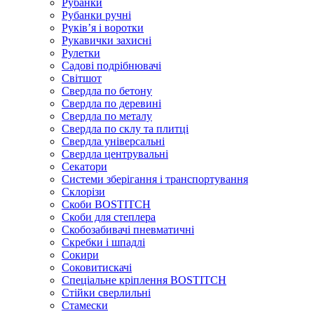
Рубанки
Рубанки ручні
Руківʼя і воротки
Рукавички захисні
Рулетки
Садові подрібнювачі
Світшот
Свердла по бетону
Свердла по деревині
Свердла по металу
Свердла по склу та плитці
Свердла універсальні
Свердла центрувальні
Секатори
Системи зберігання і транспортування
Склорізи
Скоби BOSTITCH
Скоби для степлера
Скобозабивачі пневматичні
Скребки і шпадлі
Сокири
Соковитискачі
Спеціальне кріплення BOSTITCH
Стійки сверлильні
Стамески