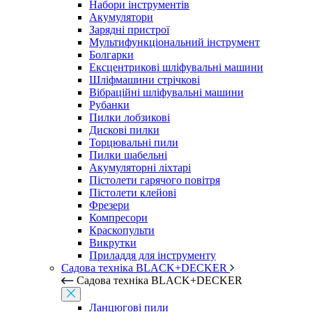
Набори інструментів
Акумулятори
Зарядні пристрої
Мультифункціональний інструмент
Болгарки
Ексцентрикові шліфувальні машини
Шліфмашини стрічкові
Вібраційні шліфувальні машини
Рубанки
Пилки лобзикові
Дискові пилки
Торцювальні пили
Пилки шабельні
Акумуляторні ліхтарі
Пістолети гарячого повітря
Пістолети клейові
Фрезери
Компресори
Краскопульти
Викрутки
Приладдя для інструменту
Садова техніка BLACK+DECKER
Садова техніка BLACK+DECKER
Ланцюгові пили