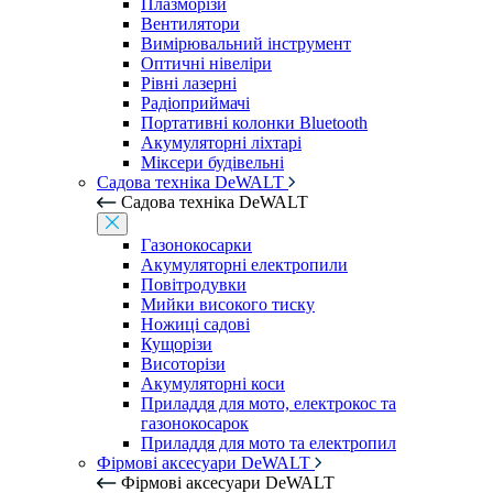
Плазморізи
Вентилятори
Вимірювальний інструмент
Оптичні нівеліри
Рівні лазерні
Радіоприймачі
Портативні колонки Bluetooth
Акумуляторні ліхтарі
Міксери будівельні
Садова техніка DeWALT
Садова техніка DeWALT
Газонокосарки
Акумуляторні електропили
Повітродувки
Мийки високого тиску
Ножиці садові
Кущорізи
Висоторізи
Акумуляторні коси
Приладдя для мото, електрокос та
газонокосарок
Приладдя для мото та електропил
Фірмові аксесуари DeWALT
Фірмові аксесуари DeWALT