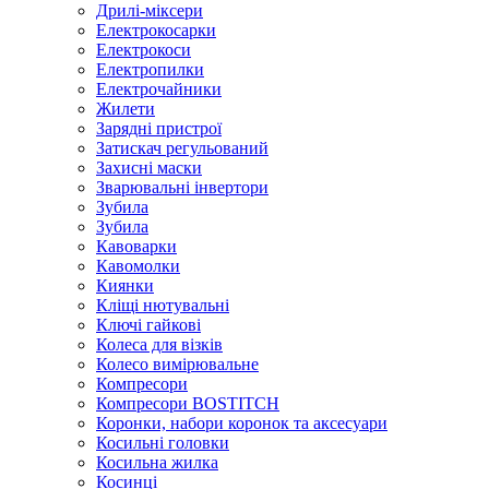
Дрилі-міксери
Електрокосарки
Електрокоси
Електропилки
Електрочайники
Жилети
Зарядні пристрої
Затискач регульований
Захисні маски
Зварювальні інвертори
Зубила
Зубила
Кавоварки
Кавомолки
Киянки
Кліщі нютувальні
Ключі гайкові
Колеса для візків
Колесо вимірювальне
Компресори
Компресори BOSTITCH
Коронки, набори коронок та аксесуари
Косильні головки
Косильна жилка
Косинці