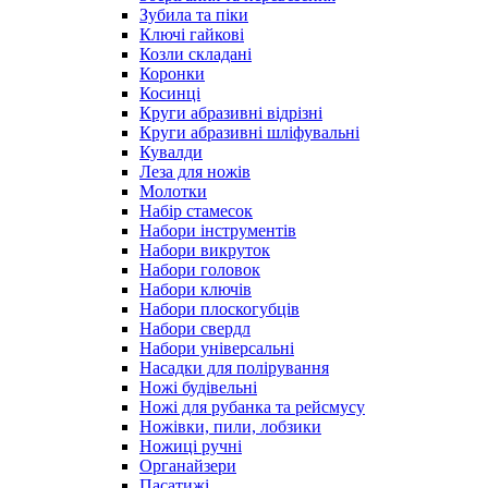
Зубила та піки
Ключі гайкові
Козли складані
Коронки
Косинці
Круги абразивні відрізні
Круги абразивні шліфувальні
Кувалди
Леза для ножів
Молотки
Набір стамесок
Набори інструментів
Набори викруток
Набори головок
Набори ключів
Набори плоскогубців
Набори свердл
Набори універсальні
Насадки для полірування
Ножі будівельні
Ножі для рубанка та рейсмусу
Ножівки, пили, лобзики
Ножиці ручні
Органайзери
Пасатижі