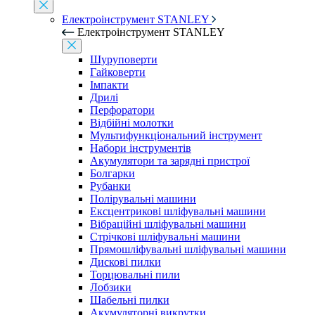
Електроінструмент STANLEY
Електроінструмент STANLEY
Шуруповерти
Гайковерти
Імпакти
Дрилі
Перфоратори
Відбійні молотки
Мультифункціональний інструмент
Набори інструментів
Акумулятори та зарядні пристрої
Болгарки
Рубанки
Полірувальні машини
Ексцентрикові шліфувальні машини
Вібраційні шліфувальні машини
Стрічкові шліфувальні машини
Прямошліфувальні шліфувальні машини
Дискові пилки
Торцювальні пили
Лобзики
Шабельні пилки
Акумуляторні викрутки