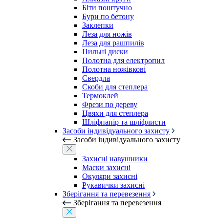
Біти поштучно
Бури по бетону
Заклепки
Леза для ножів
Леза для рашпилів
Пильні диски
Полотна для електропил
Полотна ножівкові
Свердла
Скоби для степлера
Термоклей
Фрези по дереву
Цвяхи для степлера
Шліфпапір та шліфлисти
Засоби індивідуального захисту
Засоби індивідуального захисту
Захисні навушники
Маски захисні
Окуляри захисні
Рукавички захисні
Зберігання та перевезення
Зберігання та перевезення