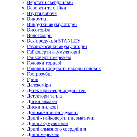
Верстати свердлильні
Верстати та стійки
Взуття робоче
Викрутки
Викрутки акумуляторні
Висоторізи
Вологоміри
Вся продукція STANLEY
Газонокосарки акумуляторні
Гайковерти акумуляторні
Гайковерти мережеві
Головки торцеві
Головки торцеві та набори головок
Гострозубці
Грилі
Далекоміри
Детектори неоднорідностей
Детектори тепла
Диски алмазні
Диски пилкові
Допоміжний інструмент
Дрилі - гайковерти пневматичні
Дрилі акумуляторні
Дрилі алмазного свердління
Дрилі мережеві