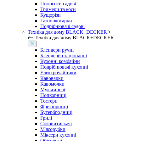
Пилососи садові
Тримери та коси
Кущорізи
Газонокосарки
Подрібнювачі садові
Техніка для дому BLACK+DECKER
Техніка для дому BLACK+DECKER
Блендери ручні
Блендери стаціонарні
Кухонні комбайни
Подрібнювачі кухонні
Електрочайники
Кавоварки
Кавомолки
Мультипечі
Попкорниці
Тостери
Фритюрниці
Бутербродниці
Грилі
Соковитискачі
М'ясорубки
Міксери кухонні
Обігрівачі