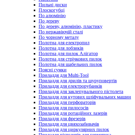
Пильні диски
Плоскогубці
По алюмінію
По дереву
По дереву, алюмінію, пластику
По нержавіючій сталі
По чорному металу
Полотна для електропил
Полотна для лобзиків
Полотна для пилок Алігатор
Полотна для стрічкових пилок
Полотна для шабельних пилок
Поясні сумки
Приладдя для Multi-Tool
Приладдя для дрилів та шуруповертів
Приладдя для електрорубанків
Приладдя для заклепувального пістолета
Приладдя для кутових шліфувальних машин
Приладдя для перфораторів
Приладдя для пилососів
Приладдя для ротаційних лазерів
Приладдя для фрезерів
Приладдя для цвяхозабивачів
Приладдя для циркулярних пилок
Приладдя пістолетів для герметика