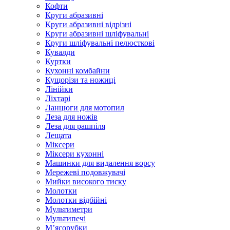
Кофти
Круги абразивні
Круги абразивні відрізні
Круги абразивні шліфувальні
Круги шліфувальні пелюсткові
Кувалди
Куртки
Кухонні комбайни
Кущорізи та ножиці
Лінійки
Ліхтарі
Ланцюги для мотопил
Леза для ножів
Леза для рашпіля
Лещата
Міксери
Міксери кухонні
Машинки для видалення ворсу
Мережеві подовжувачі
Мийки високого тиску
Молотки
Молотки відбійні
Мультиметри
Мультипечі
М’ясорубки