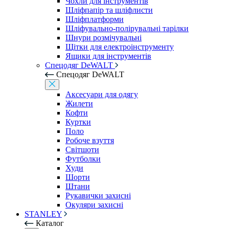
Чохли для інструментів
Шліфпапір та шліфлисти
Шліфплатформи
Шліфувально-полірувальні тарілки
Шнури розмічувальні
Щітки для електроінструменту
Ящики для інструментів
Спецодяг DeWALT
Спецодяг DeWALT
Аксесуари для одягу
Жилети
Кофти
Куртки
Поло
Робоче взуття
Світшоти
Футболки
Худи
Шорти
Штани
Рукавички захисні
Окуляри захисні
STANLEY
Каталог