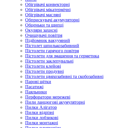
Обігрівачі конвекторні
Обігрівачі мікатермічні
Обігрівачі масляні
Обприскувачі акумуляторні
Обценьки та щипці
Окуляри захисні
Очищувачі повітря
Підйомник вакуумний
Пістолет шпилькозабивний
Пістолети гарячого повітря
Пістолети для змащення та герметика
Пістолети заклепувальні
Пістолети клейові
Пістолети продувні
Пістолети цвяхозабивні та скобозабивні
Парові щітки
Пасатижі
Паяльники
Перфоратори мережеві
Пили ланцюгові акумуляторні
Пилки Алігатор
Пилки відрізні
Пилки лобзикові
Пилки монтажні
Пилки плиткорізи