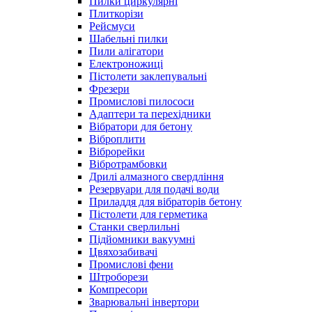
Пилки циркулярні
Плиткорізи
Рейсмуси
Шабельні пилки
Пили алігатори
Електроножиці
Пістолети заклепувальні
Фрезери
Промислові пилососи
Адаптери та перехідники
Вібратори для бетону
Віброплити
Віброрейки
Вібротрамбовки
Дрилі алмазного свердління
Резервуари для подачі води
Приладдя для вібраторів бетону
Пістолети для герметика
Станки сверлильні
Підйомники вакуумні
Цвяхозабивачі
Промислові фени
Штроборези
Компресори
Зварювальні інвертори