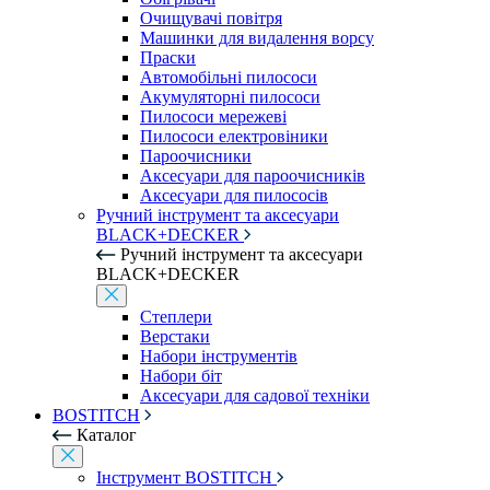
Очищувачі повітря
Машинки для видалення ворсу
Праски
Автомобільні пилососи
Акумуляторні пилососи
Пилососи мережеві
Пилососи електровіники
Пароочисники
Аксесуари для пароочисників
Аксесуари для пилососів
Ручний інструмент та аксесуари
BLACK+DECKER
Ручний інструмент та аксесуари
BLACK+DECKER
Степлери
Верстаки
Набори інструментів
Набори біт
Аксесуари для садової техніки
BOSTITCH
Каталог
Інструмент BOSTITCH