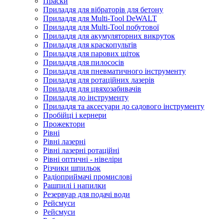
Праски
Приладдя для вібраторів для бетону
Приладдя для Multi-Tool DeWALT
Приладдя для Multi-Tool побутової
Приладдя для акумуляторних викруток
Приладдя для краскопультів
Приладдя для парових щіток
Приладдя для пилососів
Приладдя для пневматичного інструменту
Приладдя для ротаційних лазерів
Приладдя для цвяхозабивачів
Приладдя до інструменту
Приладдя та аксесуари до садового інструменту
Пробійці і кернери
Прожектори
Рівні
Рівні лазерні
Рівні лазерні ротаційні
Рівні оптичні - нівеліри
Різчики шпильок
Радіоприймачі промислові
Рашпилі і напилки
Резервуар для подачі води
Рейсмуси
Рейсмуси