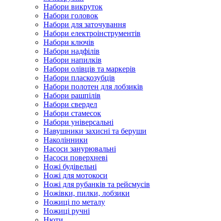
Набори викруток
Набори головок
Набори для заточування
Набори електроінструментів
Набори ключів
Набори надфілів
Набори напилків
Набори олівців та маркерів
Набори пласкозубців
Набори полотен для лобзиків
Набори рашпілів
Набори свердел
Набори стамесок
Набори універсальні
Навушники захисні та беруши
Наколінники
Насоси занурювальні
Насоси поверхневі
Ножі будівельні
Ножі для мотокоси
Ножі для рубанків та рейсмусів
Ножівки, пилки, лобзики
Ножиці по металу
Ножиці ручні
Нюти