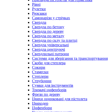
Рівні
Рулетки
Рюкзаки
Самонарізи у стрічках
Свердла
Свердла по бетону
Свердла по дереву
Свердла по металу
Свердла по склу та плитці
Свердла універсальні
Свердла центруючі
Свердлильні патрони
Системи для зберігання та транспортування
Скоби для степлера
Сокири
Стамески
Степлери
Струбцини
Сумки для інструментів
Тримачі цифенборів
Фрези по дереву
Цвяхи оцинковані для пістолета
Цвяходер
Цифенбори