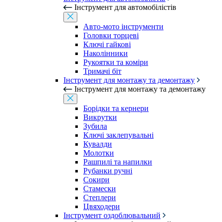
Інструмент для автомобілістів
Авто-мото інструменти
Головки торцеві
Ключі гайкові
Наколінники
Рукоятки та коміри
Тримачі біт
Інструмент для монтажу та демонтажу
Інструмент для монтажу та демонтажу
Борідки та кернери
Викрутки
Зубила
Ключі заклепувальні
Кувалди
Молотки
Рашпилі та напилки
Рубанки ручні
Сокири
Стамески
Степлери
Цвяходери
Інструмент оздоблювальний