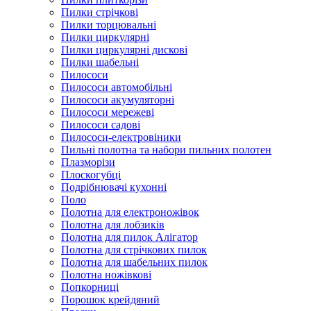
Пилки стрічкові
Пилки торцювальні
Пилки циркулярні
Пилки циркулярні дискові
Пилки шабельні
Пилососи
Пилососи автомобільні
Пилососи акумуляторні
Пилососи мережеві
Пилососи садові
Пилососи-електровіники
Пильні полотна та набори пильних полотен
Плазморізи
Плоскогубці
Подрібнювачі кухонні
Поло
Полотна для електроножівок
Полотна для лобзиків
Полотна для пилок Алігатор
Полотна для стрічкових пилок
Полотна для шабельних пилок
Полотна ножівкові
Попкорниці
Порошок крейдяний