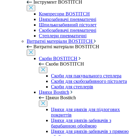
Інструмент BOSTITCH
Компресори BOSTITCH
Цвяхозабивачі пневматичні
Шпилькозабивний пістолет
Скобозабивачі пневматичні
Степлери пневматичні
Витратні матеріали BOSTITCH
Витратні матеріали BOSTITCH
Скоби BOSTITCH
Скоби BOSTITCH
Скоби для пакувального степлера
Скоби для скобозабивного пістолета
Скоби для степлерів
Цвяхи Bostitch
Цвяхи Bostitch
Цвяхи для цвяхів для підлогових
покриттів
Цвяхи для цвяхів-забивачів з
барабанною обоймою
Цвяхи для цвяхів-забивачів з прямою