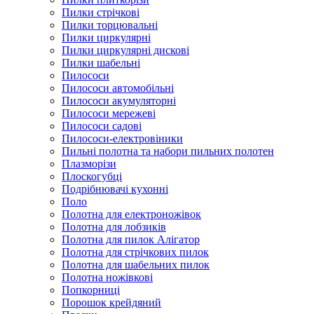
Пилки стрічкові
Пилки торцювальні
Пилки циркулярні
Пилки циркулярні дискові
Пилки шабельні
Пилососи
Пилососи автомобільні
Пилососи акумуляторні
Пилососи мережеві
Пилососи садові
Пилососи-електровіники
Пильні полотна та набори пильних полотен
Плазморізи
Плоскогубці
Подрібнювачі кухонні
Поло
Полотна для електроножівок
Полотна для лобзиків
Полотна для пилок Алігатор
Полотна для стрічкових пилок
Полотна для шабельних пилок
Полотна ножівкові
Попкорниці
Порошок крейдяний