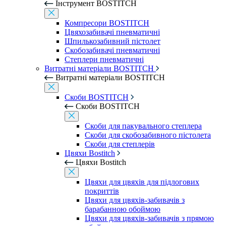
Інструмент BOSTITCH
Компресори BOSTITCH
Цвяхозабивачі пневматичні
Шпилькозабивний пістолет
Скобозабивачі пневматичні
Степлери пневматичні
Витратні матеріали BOSTITCH
Витратні матеріали BOSTITCH
Скоби BOSTITCH
Скоби BOSTITCH
Скоби для пакувального степлера
Скоби для скобозабивного пістолета
Скоби для степлерів
Цвяхи Bostitch
Цвяхи Bostitch
Цвяхи для цвяхів для підлогових
покриттів
Цвяхи для цвяхів-забивачів з
барабанною обоймою
Цвяхи для цвяхів-забивачів з прямою