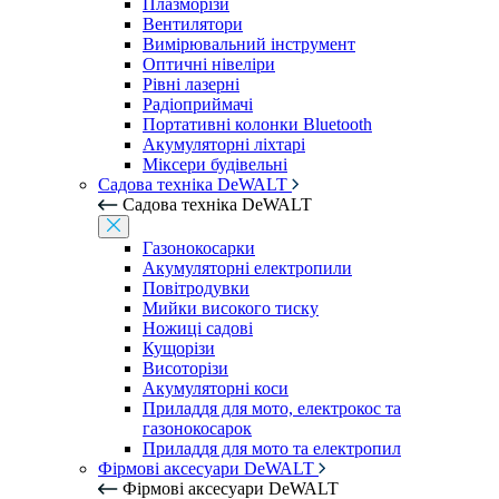
Плазморізи
Вентилятори
Вимірювальний інструмент
Оптичні нівеліри
Рівні лазерні
Радіоприймачі
Портативні колонки Bluetooth
Акумуляторні ліхтарі
Міксери будівельні
Садова техніка DeWALT
Садова техніка DeWALT
Газонокосарки
Акумуляторні електропили
Повітродувки
Мийки високого тиску
Ножиці садові
Кущорізи
Висоторізи
Акумуляторні коси
Приладдя для мото, електрокос та
газонокосарок
Приладдя для мото та електропил
Фірмові аксесуари DeWALT
Фірмові аксесуари DeWALT