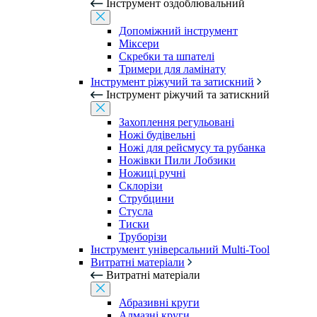
Інструмент оздоблювальний
Допоміжний інструмент
Міксери
Скребки та шпателі
Тримери для ламінату
Інструмент ріжучий та затискний
Інструмент ріжучий та затискний
Захоплення регульовані
Ножі будівельні
Ножі для рейсмусу та рубанка
Ножівки Пили Лобзики
Ножиці ручні
Склорізи
Струбцини
Стусла
Тиски
Труборізи
Інструмент універсальний Multi-Tool
Витратні матеріали
Витратні матеріали
Абразивні круги
Алмазні круги