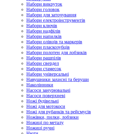
Набори викруток
Набори головок
Набори для заточування
Набори електроінструментів
Набори ключів
Набори надфілів
Набори напилків
Набори олівців та маркерів
Набори пласкозубців
Набори полотен для лобзиків
Набори рашпілів
Набори свердел
Набори стамесок
Набори універсальні
Навушники захисні та беруши
Наколінники
Насоси занурювальні
Насоси поверхневі
Ножі будівельні
Ножі для мотокоси
Ножі для рубанків та рейсмусів
Ножівки, пилки, лобзики
Ножиці по металу
Ножиці ручні
Нюти