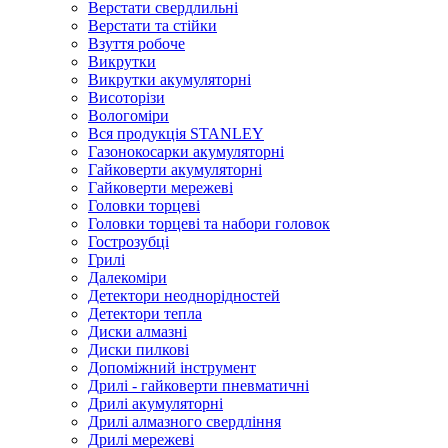
Верстати свердлильні
Верстати та стійки
Взуття робоче
Викрутки
Викрутки акумуляторні
Висоторізи
Вологоміри
Вся продукція STANLEY
Газонокосарки акумуляторні
Гайковерти акумуляторні
Гайковерти мережеві
Головки торцеві
Головки торцеві та набори головок
Гострозубці
Грилі
Далекоміри
Детектори неоднорідностей
Детектори тепла
Диски алмазні
Диски пилкові
Допоміжний інструмент
Дрилі - гайковерти пневматичні
Дрилі акумуляторні
Дрилі алмазного свердління
Дрилі мережеві