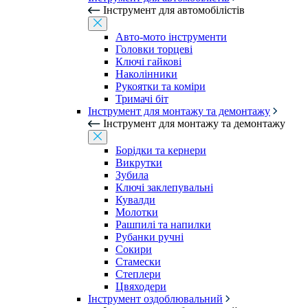
Інструмент для автомобілістів
Авто-мото інструменти
Головки торцеві
Ключі гайкові
Наколінники
Рукоятки та коміри
Тримачі біт
Інструмент для монтажу та демонтажу
Інструмент для монтажу та демонтажу
Борідки та кернери
Викрутки
Зубила
Ключі заклепувальні
Кувалди
Молотки
Рашпилі та напилки
Рубанки ручні
Сокири
Стамески
Степлери
Цвяходери
Інструмент оздоблювальний