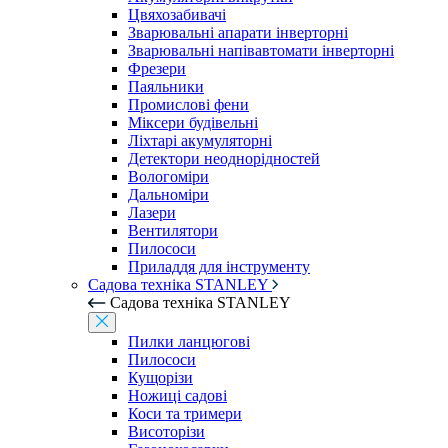
Цвяхозабивачі
Зварювальні апарати інверторні
Зварювальні напівавтомати інверторні
Фрезери
Паяльники
Промислові фени
Міксери будівельні
Ліхтарі акумуляторні
Детектори неоднорідностей
Вологоміри
Дальноміри
Лазери
Вентилятори
Пилососи
Приладдя для інструменту
Садова техніка STANLEY
Садова техніка STANLEY
Пилки ланцюгові
Пилососи
Кущорізи
Ножиці садові
Коси та тримери
Висоторізи