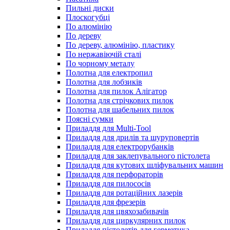
Пильні диски
Плоскогубці
По алюмінію
По дереву
По дереву, алюмінію, пластику
По нержавіючій сталі
По чорному металу
Полотна для електропил
Полотна для лобзиків
Полотна для пилок Алігатор
Полотна для стрічкових пилок
Полотна для шабельних пилок
Поясні сумки
Приладдя для Multi-Tool
Приладдя для дрилів та шуруповертів
Приладдя для електрорубанків
Приладдя для заклепувального пістолета
Приладдя для кутових шліфувальних машин
Приладдя для перфораторів
Приладдя для пилососів
Приладдя для ротаційних лазерів
Приладдя для фрезерів
Приладдя для цвяхозабивачів
Приладдя для циркулярних пилок
Приладдя пістолетів для герметика