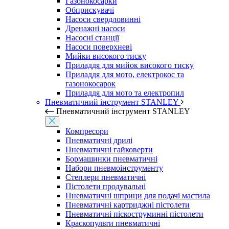
Газонокосарки
Обприскувачі
Насоси свердловинні
Дренажні насоси
Насосні станції
Насоси поверхневі
Мийки високого тиску
Приладдя для мийок високого тиску
Приладдя для мото, електрокос та
газонокосарок
Приладдя для мото та електропил
Пневматичний інструмент STANLEY
Пневматичний інструмент STANLEY
Компресори
Пневматичні дрилі
Пневматичні гайковерти
Бормашинки пневматичні
Набори пневмоінструменту
Степлери пневматичні
Пістолети продувальні
Пневматичні шприци для подачі мастила
Пневматичні картриджні пістолети
Пневматичні піскоструминні пістолети
Краскопульти пневматичні