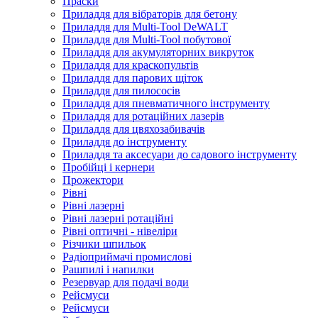
Праски
Приладдя для вібраторів для бетону
Приладдя для Multi-Tool DeWALT
Приладдя для Multi-Tool побутової
Приладдя для акумуляторних викруток
Приладдя для краскопультів
Приладдя для парових щіток
Приладдя для пилососів
Приладдя для пневматичного інструменту
Приладдя для ротаційних лазерів
Приладдя для цвяхозабивачів
Приладдя до інструменту
Приладдя та аксесуари до садового інструменту
Пробійці і кернери
Прожектори
Рівні
Рівні лазерні
Рівні лазерні ротаційні
Рівні оптичні - нівеліри
Різчики шпильок
Радіоприймачі промислові
Рашпилі і напилки
Резервуар для подачі води
Рейсмуси
Рейсмуси