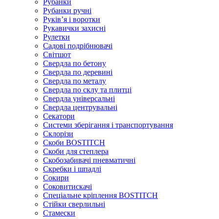
Рубанки
Рубанки ручні
Руківʼя і воротки
Рукавички захисні
Рулетки
Садові подрібнювачі
Світшот
Свердла по бетону
Свердла по деревині
Свердла по металу
Свердла по склу та плитці
Свердла універсальні
Свердла центрувальні
Секатори
Системи зберігання і транспортування
Склорізи
Скоби BOSTITCH
Скоби для степлера
Скобозабивачі пневматичні
Скребки і шпадлі
Сокири
Соковитискачі
Спеціальне кріплення BOSTITCH
Стійки сверлильні
Стамески