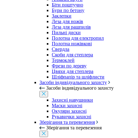
Біти поштучно
Бури по бетону
Заклепки
Леза для ножів
Леза для рашпилів
Пильні диски
Полотна для електропил
Полотна ножівкові
Свердла
Скоби для степлера
Термоклей
Фрези по дереву
Цвяхи для степлера
Шліфпапір та шліфлисти
Засоби індивідуального захисту
Засоби індивідуального захисту
Захисні навушники
Маски захисні
Окуляри захисні
Рукавички захисні
Зберігання та перевезення
Зберігання та перевезення