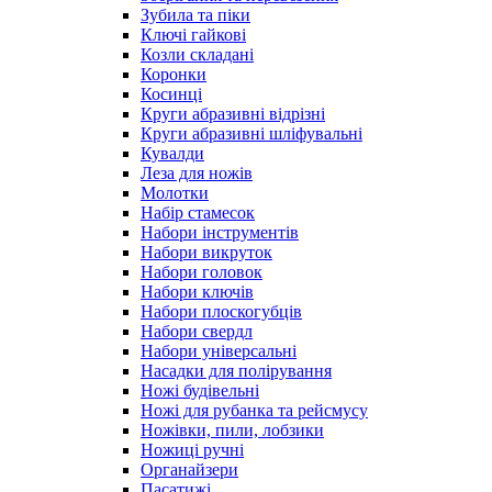
Зубила та піки
Ключі гайкові
Козли складані
Коронки
Косинці
Круги абразивні відрізні
Круги абразивні шліфувальні
Кувалди
Леза для ножів
Молотки
Набір стамесок
Набори інструментів
Набори викруток
Набори головок
Набори ключів
Набори плоскогубців
Набори свердл
Набори універсальні
Насадки для полірування
Ножі будівельні
Ножі для рубанка та рейсмусу
Ножівки, пили, лобзики
Ножиці ручні
Органайзери
Пасатижі