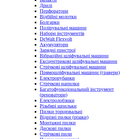
Дрилі
Перфоратори
Відбійні молотки
Болгарки
Полірувальні машини
Набори інструментів
DeWalt Flexvolt
Акумулятори
Зарядні пристрої
Вібраційні шліфувальні машини
Ексцентрикові шліфувальні машини
Стрічкові шліфувальні машини
Прямошліфувальні машини (гравери)
Електрорубанки
Стрічкові напилки
Багатофункціональний інструмент
(реноватори)
Електролобзики
Різьбярі шпильки
Пилки торцювальні
Відрізні пилки (різаки)
Монтажні пилки
Дискові пилки
Стрічкові пили