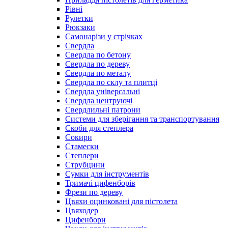
Рівні
Рулетки
Рюкзаки
Самонарізи у стрічках
Свердла
Свердла по бетону
Свердла по дереву
Свердла по металу
Свердла по склу та плитці
Свердла універсальні
Свердла центруючі
Свердлильні патрони
Системи для зберігання та транспортування
Скоби для степлера
Сокири
Стамески
Степлери
Струбцини
Сумки для інструментів
Тримачі цифенборів
Фрези по дереву
Цвяхи оцинковані для пістолета
Цвяходер
Цифенбори