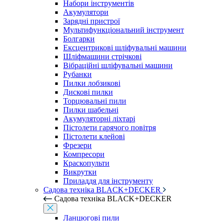
Набори інструментів
Акумулятори
Зарядні пристрої
Мультифункціональний інструмент
Болгарки
Ексцентрикові шліфувальні машини
Шліфмашини стрічкові
Вібраційні шліфувальні машини
Рубанки
Пилки лобзикові
Дискові пилки
Торцювальні пили
Пилки шабельні
Акумуляторні ліхтарі
Пістолети гарячого повітря
Пістолети клейові
Фрезери
Компресори
Краскопульти
Викрутки
Приладдя для інструменту
Садова техніка BLACK+DECKER
Садова техніка BLACK+DECKER
Ланцюгові пили