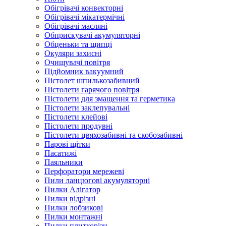
Обігрівачі конвекторні
Обігрівачі мікатермічні
Обігрівачі масляні
Обприскувачі акумуляторні
Обценьки та щипці
Окуляри захисні
Очищувачі повітря
Підйомник вакуумний
Пістолет шпилькозабивний
Пістолети гарячого повітря
Пістолети для змащення та герметика
Пістолети заклепувальні
Пістолети клейові
Пістолети продувні
Пістолети цвяхозабивні та скобозабивні
Парові щітки
Пасатижі
Паяльники
Перфоратори мережеві
Пили ланцюгові акумуляторні
Пилки Алігатор
Пилки відрізні
Пилки лобзикові
Пилки монтажні
Пилки плиткорізи