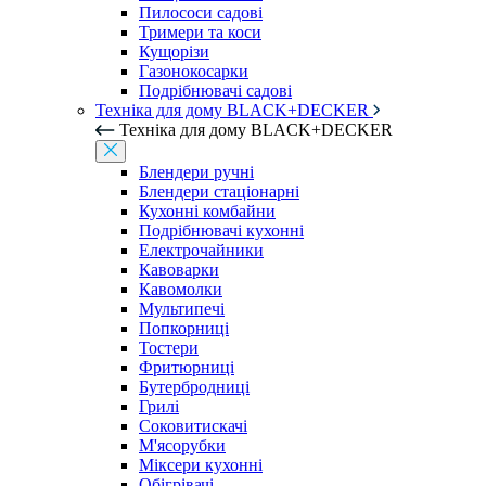
Пилососи садові
Тримери та коси
Кущорізи
Газонокосарки
Подрібнювачі садові
Техніка для дому BLACK+DECKER
Техніка для дому BLACK+DECKER
Блендери ручні
Блендери стаціонарні
Кухонні комбайни
Подрібнювачі кухонні
Електрочайники
Кавоварки
Кавомолки
Мультипечі
Попкорниці
Тостери
Фритюрниці
Бутербродниці
Грилі
Соковитискачі
М'ясорубки
Міксери кухонні
Обігрівачі