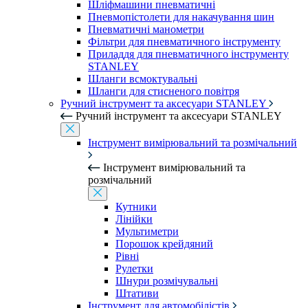
Шліфмашини пневматичні
Пневмопістолети для накачування шин
Пневматичні манометри
Фільтри для пневматичного інструменту
Приладдя для пневматичного інструменту
STANLEY
Шланги всмоктувальні
Шланги для стисненого повітря
Ручний інструмент та аксесуари STANLEY
Ручний інструмент та аксесуари STANLEY
Інструмент вимірювальний та розмічальний
Інструмент вимірювальний та
розмічальний
Кутники
Лінійки
Мультиметри
Порошок крейдяний
Рівні
Рулетки
Шнури розмічувальні
Штативи
Інструмент для автомобілістів