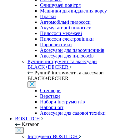
Очищувачі повітря
Машинки для видалення ворсу
Праски
Автомобільні пилососи
Акумуляторні пилососи
Пилососи мережеві
Пилососи електровіники
Пароочисники
Аксесуари для пароочисників
Аксесуари для пилососів
Ручний інструмент та аксесуари
BLACK+DECKER
Ручний інструмент та аксесуари
BLACK+DECKER
Степлери
Верстаки
Набори інструментів
Набори біт
Аксесуари для садової техніки
BOSTITCH
Каталог
Інструмент BOSTITCH