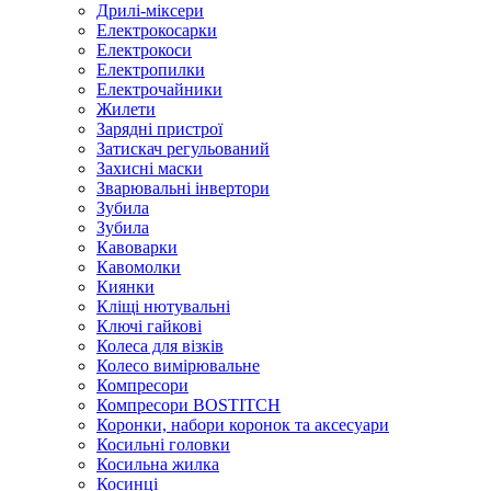
Дрилі-міксери
Електрокосарки
Електрокоси
Електропилки
Електрочайники
Жилети
Зарядні пристрої
Затискач регульований
Захисні маски
Зварювальні інвертори
Зубила
Зубила
Кавоварки
Кавомолки
Киянки
Кліщі нютувальні
Ключі гайкові
Колеса для візків
Колесо вимірювальне
Компресори
Компресори BOSTITCH
Коронки, набори коронок та аксесуари
Косильні головки
Косильна жилка
Косинці