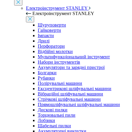
Електроінструмент STANLEY
Електроінструмент STANLEY
Шуруповерти
Гайковерти
Імпакти
Дрилі
Перфоратори
Відбійні молотки
Мультифункціональний інструмент
Набори інструментів
Акумулятори та зарядні пристрої
Болгарки
Рубанки
Полірувальні машини
Ексцентрикові шліфувальні машини
Вібраційні шліфувальні машини
Стрічкові шліфувальні машини
Прямошліфувальні шліфувальні машини
Дискові пилки
Торцювальні пили
Лобзики
Шабельні пилки
Акумуляторні викрутки