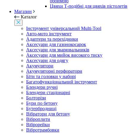
обоймою
Цвяхи Т-подібні для цвяхів пістолетів
Магазин
Каталог
Інструмент універсальний Multi-Tool
Авто-мото інструмент
Адаптери та перехідники
Аксесуари для газонокосарок
Аксесуари для зварювальників
Аксесуари для мийок високого тиску
Аксесуари для одягу
Акумулятори
Акумуляторні перфоратори
Біти та головки у наборі
Багатофункціональний інструмент
Блендери ручні
Блендери стаціонарні
Болторізи
Бури по бетону
Бутербродниці
Вібратори для бетону
Віброплити
Віброрейки
Вібротрамбовки