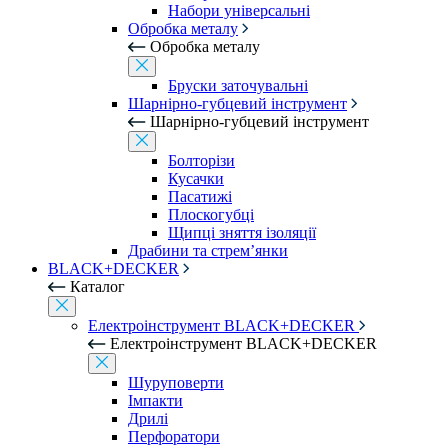
Набори універсальні
Обробка металу
Обробка металу
Бруски заточувальні
Шарнірно-губцевий інструмент
Шарнірно-губцевий інструмент
Болторізи
Кусачки
Пасатижі
Плоскогубці
Щипці зняття ізоляції
Драбини та стрем’янки
BLACK+DECKER
Каталог
Електроінструмент BLACK+DECKER
Електроінструмент BLACK+DECKER
Шуруповерти
Імпакти
Дрилі
Перфоратори