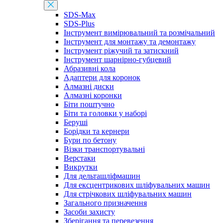
SDS-Max
SDS-Plus
Інструмент вимірювальний та розмічальний
Інструмент для монтажу та демонтажу
Інструмент ріжучий та затискний
Інструмент шарнірно-губцевий
Абразивні кола
Адаптери для коронок
Алмазні диски
Алмазні коронки
Біти поштучно
Біти та головки у наборі
Беруші
Борідки та кернери
Бури по бетону
Візки транспортувальні
Верстаки
Викрутки
Для дельташліфмашин
Для ексцентрикових шліфувальних машин
Для стрічкових шліфувальних машин
Загального призначення
Засоби захисту
Зберігання та перевезення