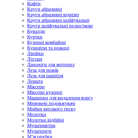
Кофти
Круги абразивні
Круги абразивні відрізні
Круги абразивні шліфувальні
Круги шліфувальні пелюсткові
Кувалди
Куртки
Кухонні комбайни
Кущорізи та ножиці
Лінійки
Ліхтарі
Ланцюги для мотопил
Леза для ножів
Леза для рашпіля
Лещата
Міксери
Міксери кухонні
Машинки для видалення ворсу
Мережеві подовжувачі
Мийки високого тиску
Молотки
Молотки відбійні
Мультиметри
Мультипечі
М’ясорубки