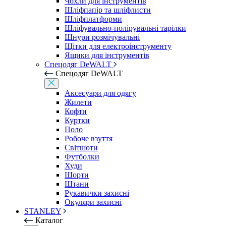
Чохли для інструментів
Шліфпапір та шліфлисти
Шліфплатформи
Шліфувально-полірувальні тарілки
Шнури розмічувальні
Щітки для електроінструменту
Ящики для інструментів
Спецодяг DeWALT
Спецодяг DeWALT
Аксесуари для одягу
Жилети
Кофти
Куртки
Поло
Робоче взуття
Світшоти
Футболки
Худи
Шорти
Штани
Рукавички захисні
Окуляри захисні
STANLEY
Каталог