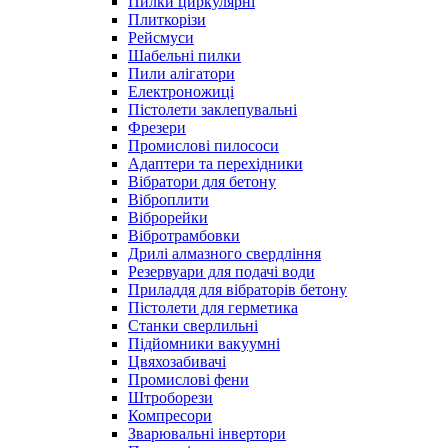
Пилки циркулярні
Плиткорізи
Рейсмуси
Шабельні пилки
Пили алігатори
Електроножиці
Пістолети заклепувальні
Фрезери
Промислові пилососи
Адаптери та перехідники
Вібратори для бетону
Віброплити
Віброрейки
Вібротрамбовки
Дрилі алмазного свердління
Резервуари для подачі води
Приладдя для вібраторів бетону
Пістолети для герметика
Станки сверлильні
Підйомники вакуумні
Цвяхозабивачі
Промислові фени
Штроборези
Компресори
Зварювальні інвертори