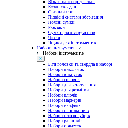
Візки транспортувальні
Козли складані
Органайзери
Підвісні системи зберігання
Поясні сумки
Рюкзаки
Сумки для інструментів
Чохли
Ящики для інструментів
Набори інструментів
Набори інструментів
Біти головки та свердла в наборі
Набори виколоток
Набори викруток
Набори головок
Набори для заточування
Набори для розмітки
Набори ключів
Набори маркерів
Набори надфілів
Набори напильників
Набори плоскогубців
Набори рашпилів
Набори стамесок