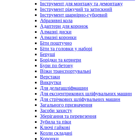
Інструмент для монтажу та демонтажу
Інструмент ріжучий та затискний
Інструмент шарнірно-губцевий
Абразивні кола
Адаптери для коронок
Алмазні диски
Алмазні коронки
Біти поштучно
Біти та головки у наборі
Беруші
Борідки та кернери
Бури по бетону
Візки транспортувальні
Верстаки
Викрутки
Для дельташліфмашин
Для ексцентрикових шліфувальних машин
Для стрічкових шліфувальних машин
Загального призначення
Засоби захисту
Зберігання та перевезення
Зубила та піки
Ключі гайкові
Козли складані
Коронки