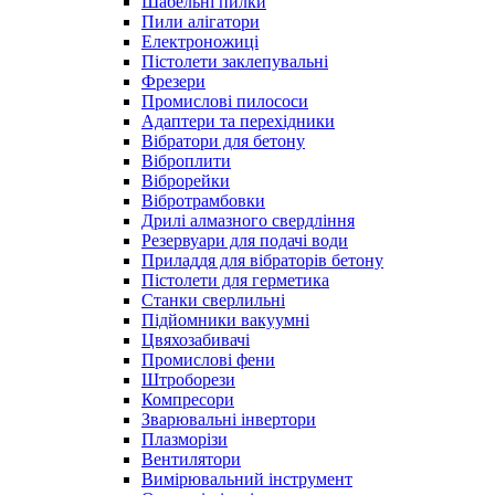
Шабельні пилки
Пили алігатори
Електроножиці
Пістолети заклепувальні
Фрезери
Промислові пилососи
Адаптери та перехідники
Вібратори для бетону
Віброплити
Віброрейки
Вібротрамбовки
Дрилі алмазного свердління
Резервуари для подачі води
Приладдя для вібраторів бетону
Пістолети для герметика
Станки сверлильні
Підйомники вакуумні
Цвяхозабивачі
Промислові фени
Штроборези
Компресори
Зварювальні інвертори
Плазморізи
Вентилятори
Вимірювальний інструмент