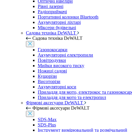
Оптичні нівеліри
Рівні лазерні
Радіоприймачі
Портативні колонки Bluetooth
Акумуляторні ліхтарі
Міксери будівельні
Садова техніка DeWALT
Садова техніка DeWALT
Газонокосарки
Акумуляторні електропили
Повітродувки
Мийки високого тиску
Ножиці садові
Кущорізи
Висоторізи
Акумуляторні коси
Приладдя для мото, електрокос та газонокосар
Приладдя для мото та електропил
Фірмові аксесуари DeWALT
Фірмові аксесуари DeWALT
SDS-Max
SDS-Plus
Інструмент вимірювальний та розмічальний