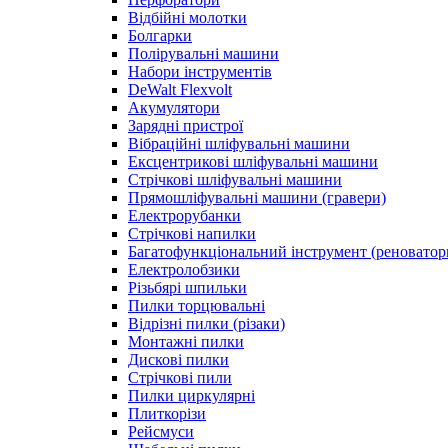
Відбійні молотки
Болгарки
Полірувальні машини
Набори інструментів
DeWalt Flexvolt
Акумулятори
Зарядні пристрої
Вібраційні шліфувальні машини
Ексцентрикові шліфувальні машини
Стрічкові шліфувальні машини
Прямошліфувальні машини (гравери)
Електрорубанки
Стрічкові напилки
Багатофункціональний інструмент (реноватор
Електролобзики
Різьбярі шпильки
Пилки торцювальні
Відрізні пилки (різаки)
Монтажні пилки
Дискові пилки
Стрічкові пили
Пилки циркулярні
Плиткорізи
Рейсмуси