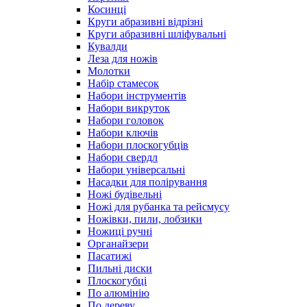
Косинці
Круги абразивні відрізні
Круги абразивні шліфувальні
Кувалди
Леза для ножів
Молотки
Набір стамесок
Набори інструментів
Набори викруток
Набори головок
Набори ключів
Набори плоскогубців
Набори свердл
Набори універсальні
Насадки для полірування
Ножі будівельні
Ножі для рубанка та рейсмусу
Ножівки, пили, лобзики
Ножиці ручні
Органайзери
Пасатижі
Пильні диски
Плоскогубці
По алюмінію
По дереву