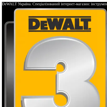
DeWALT Україна. Спеціалізований інтернет-магазин: інс