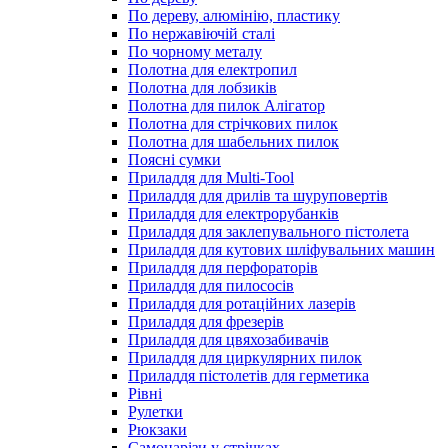
По дереву, алюмінію, пластику
По нержавіючій сталі
По чорному металу
Полотна для електропил
Полотна для лобзиків
Полотна для пилок Алігатор
Полотна для стрічкових пилок
Полотна для шабельних пилок
Поясні сумки
Приладдя для Multi-Tool
Приладдя для дрилів та шуруповертів
Приладдя для електрорубанків
Приладдя для заклепувального пістолета
Приладдя для кутових шліфувальних машин
Приладдя для перфораторів
Приладдя для пилососів
Приладдя для ротаційних лазерів
Приладдя для фрезерів
Приладдя для цвяхозабивачів
Приладдя для циркулярних пилок
Приладдя пістолетів для герметика
Рівні
Рулетки
Рюкзаки
Самонарізи у стрічках