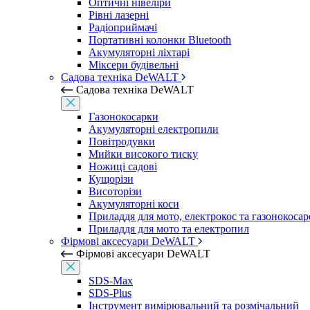
Оптичні нівеліри
Рівні лазерні
Радіоприймачі
Портативні колонки Bluetooth
Акумуляторні ліхтарі
Міксери будівельні
Садова техніка DeWALT
Садова техніка DeWALT
Газонокосарки
Акумуляторні електропили
Повітродувки
Мийки високого тиску
Ножиці садові
Кущорізи
Висоторізи
Акумуляторні коси
Приладдя для мото, електрокос та газонокосар
Приладдя для мото та електропил
Фірмові аксесуари DeWALT
Фірмові аксесуари DeWALT
SDS-Max
SDS-Plus
Інструмент вимірювальний та розмічальний