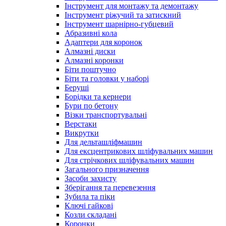
Інструмент для монтажу та демонтажу
Інструмент ріжучий та затискний
Інструмент шарнірно-губцевий
Абразивні кола
Адаптери для коронок
Алмазні диски
Алмазні коронки
Біти поштучно
Біти та головки у наборі
Беруші
Борідки та кернери
Бури по бетону
Візки транспортувальні
Верстаки
Викрутки
Для дельташліфмашин
Для ексцентрикових шліфувальних машин
Для стрічкових шліфувальних машин
Загального призначення
Засоби захисту
Зберігання та перевезення
Зубила та піки
Ключі гайкові
Козли складані
Коронки