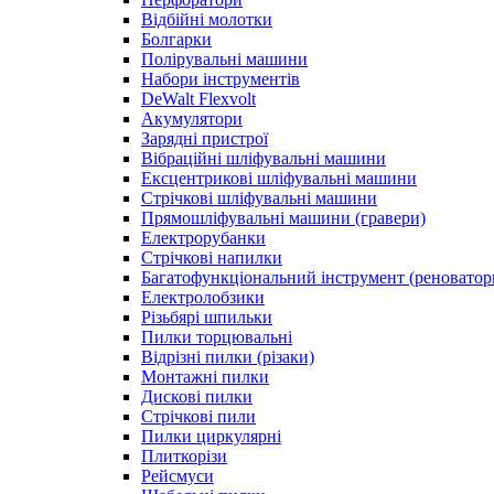
Відбійні молотки
Болгарки
Полірувальні машини
Набори інструментів
DeWalt Flexvolt
Акумулятори
Зарядні пристрої
Вібраційні шліфувальні машини
Ексцентрикові шліфувальні машини
Стрічкові шліфувальні машини
Прямошліфувальні машини (гравери)
Електрорубанки
Стрічкові напилки
Багатофункціональний інструмент (реноватор
Електролобзики
Різьбярі шпильки
Пилки торцювальні
Відрізні пилки (різаки)
Монтажні пилки
Дискові пилки
Стрічкові пили
Пилки циркулярні
Плиткорізи
Рейсмуси