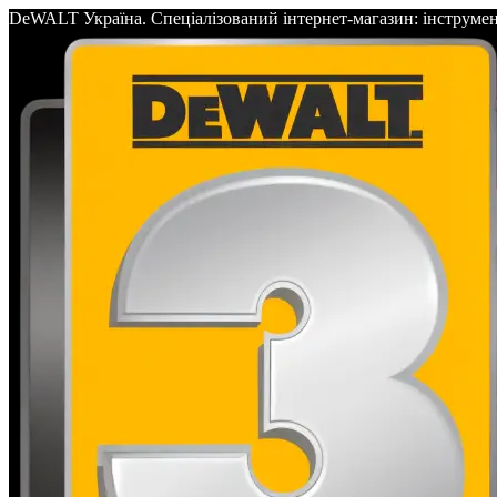
DeWALT Україна. Спеціалізований інтернет-магазин: інс