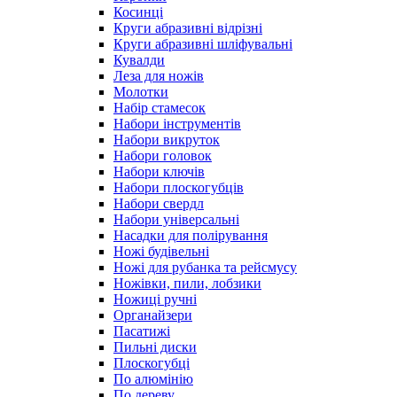
Косинці
Круги абразивні відрізні
Круги абразивні шліфувальні
Кувалди
Леза для ножів
Молотки
Набір стамесок
Набори інструментів
Набори викруток
Набори головок
Набори ключів
Набори плоскогубців
Набори свердл
Набори універсальні
Насадки для полірування
Ножі будівельні
Ножі для рубанка та рейсмусу
Ножівки, пили, лобзики
Ножиці ручні
Органайзери
Пасатижі
Пильні диски
Плоскогубці
По алюмінію
По дереву