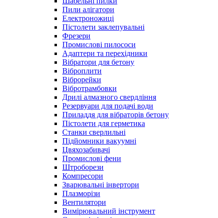
Шабельні пилки
Пили алігатори
Електроножиці
Пістолети заклепувальні
Фрезери
Промислові пилососи
Адаптери та перехідники
Вібратори для бетону
Віброплити
Віброрейки
Вібротрамбовки
Дрилі алмазного свердління
Резервуари для подачі води
Приладдя для вібраторів бетону
Пістолети для герметика
Станки сверлильні
Підйомники вакуумні
Цвяхозабивачі
Промислові фени
Штроборези
Компресори
Зварювальні інвертори
Плазморізи
Вентилятори
Вимірювальний інструмент