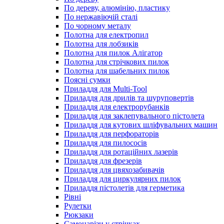
По дереву, алюмінію, пластику
По нержавіючій сталі
По чорному металу
Полотна для електропил
Полотна для лобзиків
Полотна для пилок Алігатор
Полотна для стрічкових пилок
Полотна для шабельних пилок
Поясні сумки
Приладдя для Multi-Tool
Приладдя для дрилів та шуруповертів
Приладдя для електрорубанків
Приладдя для заклепувального пістолета
Приладдя для кутових шліфувальних машин
Приладдя для перфораторів
Приладдя для пилососів
Приладдя для ротаційних лазерів
Приладдя для фрезерів
Приладдя для цвяхозабивачів
Приладдя для циркулярних пилок
Приладдя пістолетів для герметика
Рівні
Рулетки
Рюкзаки
Самонарізи у стрічках