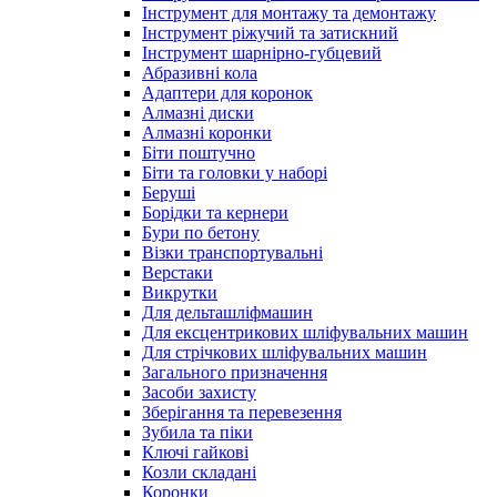
Інструмент для монтажу та демонтажу
Інструмент ріжучий та затискний
Інструмент шарнірно-губцевий
Абразивні кола
Адаптери для коронок
Алмазні диски
Алмазні коронки
Біти поштучно
Біти та головки у наборі
Беруші
Борідки та кернери
Бури по бетону
Візки транспортувальні
Верстаки
Викрутки
Для дельташліфмашин
Для ексцентрикових шліфувальних машин
Для стрічкових шліфувальних машин
Загального призначення
Засоби захисту
Зберігання та перевезення
Зубила та піки
Ключі гайкові
Козли складані
Коронки