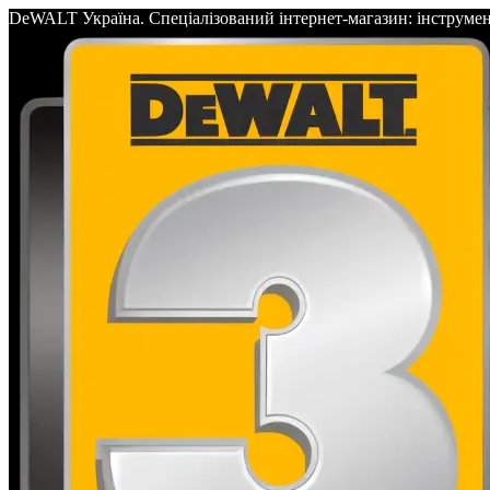
DeWALT Україна. Спеціалізований інтернет-магазин: інс