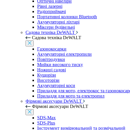
Оптичні нівеліри
Рівні лазерні
Радіоприймачі
Портативні колонки Bluetooth
Акумуляторні ліхтарі
Міксери будівельні
Садова техніка DeWALT
Садова техніка DeWALT
Газонокосарки
Акумуляторні електропили
Повітродувки
Мийки високого тиску
Ножиці садові
Кущорізи
Висоторізи
Акумуляторні коси
Приладдя для мото, електрокос та газонокосар
Приладдя для мото та електропил
Фірмові аксесуари DeWALT
Фірмові аксесуари DeWALT
SDS-Max
SDS-Plus
Інструмент вимірювальний та розмічальний