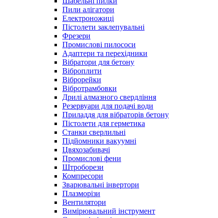
Шабельні пилки
Пили алігатори
Електроножиці
Пістолети заклепувальні
Фрезери
Промислові пилососи
Адаптери та перехідники
Вібратори для бетону
Віброплити
Віброрейки
Вібротрамбовки
Дрилі алмазного свердління
Резервуари для подачі води
Приладдя для вібраторів бетону
Пістолети для герметика
Станки сверлильні
Підйомники вакуумні
Цвяхозабивачі
Промислові фени
Штроборези
Компресори
Зварювальні інвертори
Плазморізи
Вентилятори
Вимірювальний інструмент