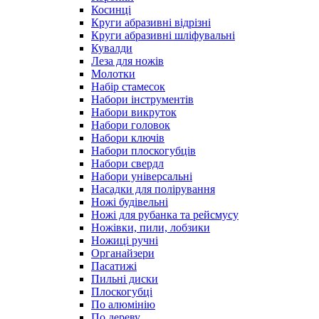
Косинці
Круги абразивні відрізні
Круги абразивні шліфувальні
Кувалди
Леза для ножів
Молотки
Набір стамесок
Набори інструментів
Набори викруток
Набори головок
Набори ключів
Набори плоскогубців
Набори свердл
Набори універсальні
Насадки для полірування
Ножі будівельні
Ножі для рубанка та рейсмусу
Ножівки, пили, лобзики
Ножиці ручні
Органайзери
Пасатижі
Пильні диски
Плоскогубці
По алюмінію
По дереву