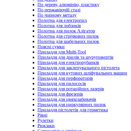
По дереву, алюмінію, пластику
По нержавіючій сталі
По чорному металу
Полотна для електропил
Полотна для лобзиків
Полотна для пилок Алігатор
Полотна для стрічкових пилок
Полотна для шабельних пилок
Поясні сумки
Приладдя для Multi-Tool
Приладдя для дрилів та шуруповертів
Приладдя для електрорубанків
Приладдя для заклепувального пістолета
Приладдя для кутових шліфувальних машин
Приладдя для перфораторів
Приладдя для пилососів
Приладдя для ротаційних лазерів
Приладдя для фрезерів
Приладдя для цвяхозабивачів
Приладдя для циркулярних пилок
Приладдя пістолетів для герметика
Рівні
Рулетки
Рюкзаки
Самонарізи у стрічках