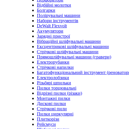
Відбійні молотки
Болгарки
Полірувальні машини
Набори інструментів
DeWalt Flexvolt
Акумулятори
Зарядні пристрої
Вібраційні шліфувальні машини
Ексцентрикові шліфувальні машини
Стрічкові шліфувальні машини
Прямошліфувальні машини (гравери)
Електрорубанки
Стрічкові напилки
Багатофункціональний інструмент (реноватор
Електролобзики
Різьбярі шпильки
Пилки торцювальні
Відрізні пилки (різаки)
Монтажні пилки
Дискові пилки
Стрічкові пили
Пилки циркулярні
Плиткорізи
Рейсмуси