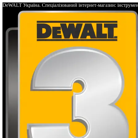
DeWALT Україна. Спеціалізований інтернет-магазин: інс