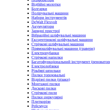
Відбійні молотки
Болгарки
Полірувальні машини
Набори інструментів
DeWalt Flexvolt
Акумулятори
Зарядні пристрої
Вібраційні шліфувальні машини
Ексцентрикові шліфувальні машини
Стрічкові шліфувальні машини
Прямошліфувальні машини (гравери)
Електрорубанки
Стрічкові напилки
Багатофункціональний інструмент (реноватор
Електролобзики
Різьбярі шпильки
Пилки торцювальні
Відрізні пилки (різаки)
Монтажні пилки
Дискові пилки
Стрічкові пили
Пилки циркулярні
Плиткорізи
Рейсмуси