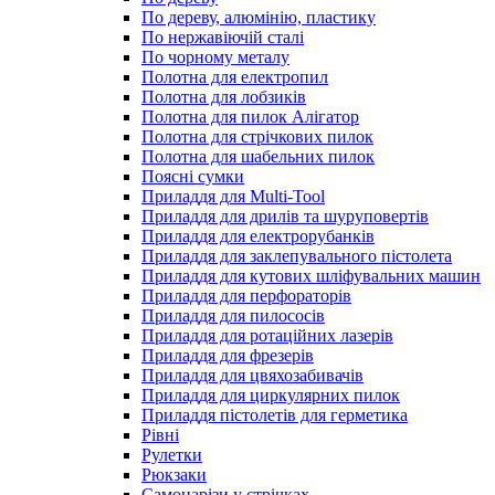
По дереву, алюмінію, пластику
По нержавіючій сталі
По чорному металу
Полотна для електропил
Полотна для лобзиків
Полотна для пилок Алігатор
Полотна для стрічкових пилок
Полотна для шабельних пилок
Поясні сумки
Приладдя для Multi-Tool
Приладдя для дрилів та шуруповертів
Приладдя для електрорубанків
Приладдя для заклепувального пістолета
Приладдя для кутових шліфувальних машин
Приладдя для перфораторів
Приладдя для пилососів
Приладдя для ротаційних лазерів
Приладдя для фрезерів
Приладдя для цвяхозабивачів
Приладдя для циркулярних пилок
Приладдя пістолетів для герметика
Рівні
Рулетки
Рюкзаки
Самонарізи у стрічках