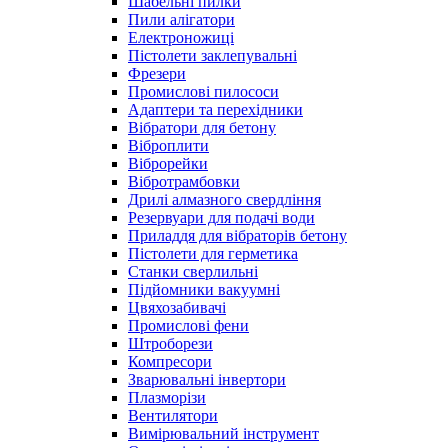
Шабельні пилки
Пили алігатори
Електроножиці
Пістолети заклепувальні
Фрезери
Промислові пилососи
Адаптери та перехідники
Вібратори для бетону
Віброплити
Віброрейки
Вібротрамбовки
Дрилі алмазного свердління
Резервуари для подачі води
Приладдя для вібраторів бетону
Пістолети для герметика
Станки сверлильні
Підйомники вакуумні
Цвяхозабивачі
Промислові фени
Штроборези
Компресори
Зварювальні інвертори
Плазморізи
Вентилятори
Вимірювальний інструмент