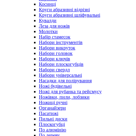
Косинці
Круги абразивні відрізні
Круги абразивні шліфувальні
Кувалди
Леза для ножів
Молотки
Набір стамесок
Набори інструментів
Набори викруток
Набори головок
Набори ключів
Набори плоскогубців
Набори свердл
Набори універсальні
Насадки для полірування
Ножі будівельні
Ножі для рубанка та рейсмусу
Ножівки, пили, лобзики
Ножиці ручні
Органайзери
Пасатижі
Пильні диски
Плоскогубці
По алюмінію
По дереву