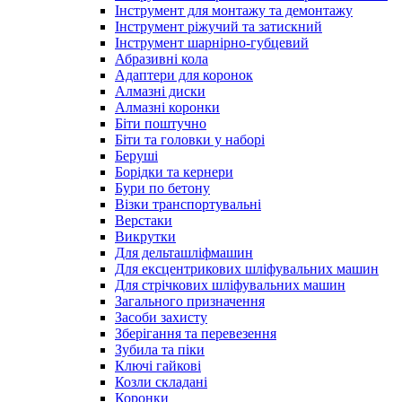
Інструмент для монтажу та демонтажу
Інструмент ріжучий та затискний
Інструмент шарнірно-губцевий
Абразивні кола
Адаптери для коронок
Алмазні диски
Алмазні коронки
Біти поштучно
Біти та головки у наборі
Беруші
Борідки та кернери
Бури по бетону
Візки транспортувальні
Верстаки
Викрутки
Для дельташліфмашин
Для ексцентрикових шліфувальних машин
Для стрічкових шліфувальних машин
Загального призначення
Засоби захисту
Зберігання та перевезення
Зубила та піки
Ключі гайкові
Козли складані
Коронки