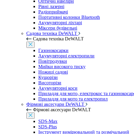
Оптичні нівеліри
Рівні лазерні
Радіоприймачі
Портативні колонки Bluetooth
Акумуляторні ліхтарі
Міксери будівельні
Садова техніка DeWALT
Садова техніка DeWALT
Газонокосарки
Акумуляторні електропили
Повітродувки
Мийки високого тиску
Ножиці садові
Кущорізи
Висоторізи
Акумуляторні коси
Приладдя для мото, електрокос та газонокосар
Приладдя для мото та електропил
Фірмові аксесуари DeWALT
Фірмові аксесуари DeWALT
SDS-Max
SDS-Plus
Інструмент вимірювальний та розмічальний