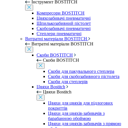
Інструмент BOSTITCH
Компресори BOSTITCH
Цвяхозабивачі пневматичні
Шпилькозабивний пістолет
Скобозабивачі пневматичні
Степлери пневматичні
Витратні матеріали BOSTITCH
Витратні матеріали BOSTITCH
Скоби BOSTITCH
Скоби BOSTITCH
Скоби для пакувального степлера
Скоби для скобозабивного пістолета
Скоби для степлерів
Цвяхи Bostitch
Цвяхи Bostitch
Цвяхи для цвяхів для підлогових
покриттів
Цвяхи для цвяхів-забивачів з
барабанною обоймою
Цвяхи для цвяхів-забивачів з прямою