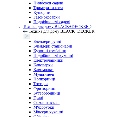
Пилососи садові
Тримери та коси
Кущорізи
Газонокосарки
Подрібнювачі садові
Техніка для дому BLACK+DECKER
Техніка для дому BLACK+DECKER
Блендери ручні
Блендери стаціонарні
Кухонні комбайни
Подрібнювачі кухонні
Електрочайники
Кавоварки
Кавомолки
Мультипечі
Попкорниці
Тостери
Фритюрниці
Бутербродниці
Грилі
Соковитискачі
М'ясорубки
Міксери кухонні
Обігрівачі