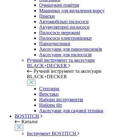
Очищувачі повітря
Машинки для видалення ворсу
Праски
Автомобільні пилососи
Акумуляторні пилососи
Пилососи мережеві
Пилососи електровіники
Пароочисники
Аксесуари для пароочисників
Аксесуари для пилососів
Ручний інструмент та аксесуари
BLACK+DECKER
Ручний інструмент та аксесуари
BLACK+DECKER
Степлери
Верстаки
Набори інструментів
Набори біт
Аксесуари для садової техніки
BOSTITCH
Каталог
Інструмент BOSTITCH