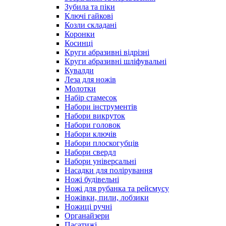
Зубила та піки
Ключі гайкові
Козли складані
Коронки
Косинці
Круги абразивні відрізні
Круги абразивні шліфувальні
Кувалди
Леза для ножів
Молотки
Набір стамесок
Набори інструментів
Набори викруток
Набори головок
Набори ключів
Набори плоскогубців
Набори свердл
Набори універсальні
Насадки для полірування
Ножі будівельні
Ножі для рубанка та рейсмусу
Ножівки, пили, лобзики
Ножиці ручні
Органайзери
Пасатижі