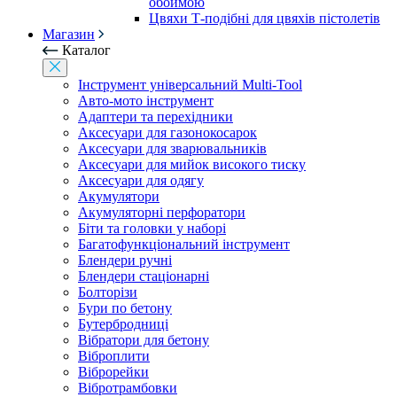
обоймою
Цвяхи Т-подібні для цвяхів пістолетів
Магазин
Каталог
Інструмент універсальний Multi-Tool
Авто-мото інструмент
Адаптери та перехідники
Аксесуари для газонокосарок
Аксесуари для зварювальників
Аксесуари для мийок високого тиску
Аксесуари для одягу
Акумулятори
Акумуляторні перфоратори
Біти та головки у наборі
Багатофункціональний інструмент
Блендери ручні
Блендери стаціонарні
Болторізи
Бури по бетону
Бутербродниці
Вібратори для бетону
Віброплити
Віброрейки
Вібротрамбовки