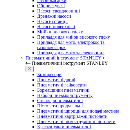
Газонокосарки
Обприскувачі
Насоси свердловинні
Дренажні насоси
Насосні станції
Насоси поверхневі
Мийки високого тиску
Приладдя для мийок високого тиску
Приладдя для мото, електрокос та
газонокосарок
Приладдя для мото та електропил
Пневматичний інструмент STANLEY
Пневматичний інструмент STANLEY
Компресори
Пневматичні дрилі
Пневматичні гайковерти
Бормашинки пневматичні
Набори пневмоінструменту
Степлери пневматичні
Пістолети продувальні
Пневматичні шприци для подачі мастила
Пневматичні картриджні пістолети
Пневматичні піскоструминні пістолети
Краскопульти пневматичні