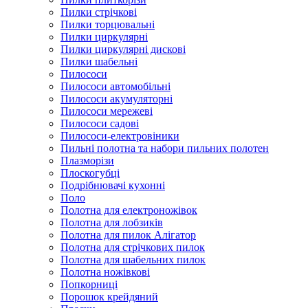
Пилки стрічкові
Пилки торцювальні
Пилки циркулярні
Пилки циркулярні дискові
Пилки шабельні
Пилососи
Пилососи автомобільні
Пилососи акумуляторні
Пилососи мережеві
Пилососи садові
Пилососи-електровіники
Пильні полотна та набори пильних полотен
Плазморізи
Плоскогубці
Подрібнювачі кухонні
Поло
Полотна для електроножівок
Полотна для лобзиків
Полотна для пилок Алігатор
Полотна для стрічкових пилок
Полотна для шабельних пилок
Полотна ножівкові
Попкорниці
Порошок крейдяний