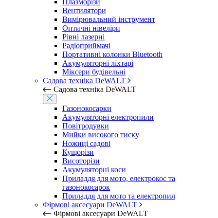
Плазморізи
Вентилятори
Вимірювальний інструмент
Оптичні нівеліри
Рівні лазерні
Радіоприймачі
Портативні колонки Bluetooth
Акумуляторні ліхтарі
Міксери будівельні
Садова техніка DeWALT
Садова техніка DeWALT
Газонокосарки
Акумуляторні електропили
Повітродувки
Мийки високого тиску
Ножиці садові
Кущорізи
Висоторізи
Акумуляторні коси
Приладдя для мото, електрокос та
газонокосарок
Приладдя для мото та електропил
Фірмові аксесуари DeWALT
Фірмові аксесуари DeWALT