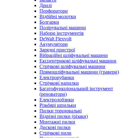
Дрилі
Перфоратори
Відбійні молотки
Болгарки
Полірувальні машини
Набори інструментів
DeWalt Flexvolt
Акумулятори
Зарядні пристрої
Вібраційні шліфувальні машини
Ексцентрикові шліфувальні машини
Стрічкові шліфувальні машини
Прямошліфувальні машини (гравери)
Електрорубанки
Стрічкові напилки
Багатофункціональний інструмент
(реноватори)
Електролобзики
Різьбярі шпильки
Пилки торцювальні
Відрізні пилки (різаки)
Монтажні пилки
Дискові пилки
Стрічкові пили