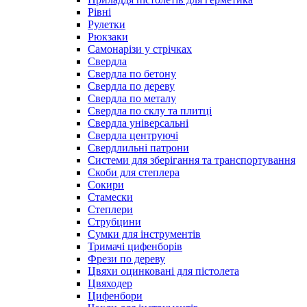
Рівні
Рулетки
Рюкзаки
Самонарізи у стрічках
Свердла
Свердла по бетону
Свердла по дереву
Свердла по металу
Свердла по склу та плитці
Свердла універсальні
Свердла центруючі
Свердлильні патрони
Системи для зберігання та транспортування
Скоби для степлера
Сокири
Стамески
Степлери
Струбцини
Сумки для інструментів
Тримачі цифенборів
Фрези по дереву
Цвяхи оцинковані для пістолета
Цвяходер
Цифенбори