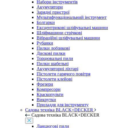
Набори інструментів
Акумулятори
Зарядні пристрої
Мультифункціональний інструмент
Болгарки
Ексцентрикові шліфувальні машини
Шліфмашини стрічкові
Вібраційні шліфувальні машини
Рубанки
Пилки лобзикові
Дискові пилки
Торцювальні пили
Пилки шабельні
Акумуляторні ліхтарі
Пістолети гарячого повітря
Пістолети клейові
Фрезери
Компресори
Краскопульти
Викрутки
Приладдя для інструменту
Садова техніка BLACK+DECKER
Садова техніка BLACK+DECKER
Ланцюгові пили