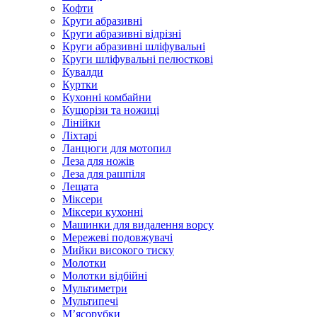
Кофти
Круги абразивні
Круги абразивні відрізні
Круги абразивні шліфувальні
Круги шліфувальні пелюсткові
Кувалди
Куртки
Кухонні комбайни
Кущорізи та ножиці
Лінійки
Ліхтарі
Ланцюги для мотопил
Леза для ножів
Леза для рашпіля
Лещата
Міксери
Міксери кухонні
Машинки для видалення ворсу
Мережеві подовжувачі
Мийки високого тиску
Молотки
Молотки відбійні
Мультиметри
Мультипечі
М’ясорубки