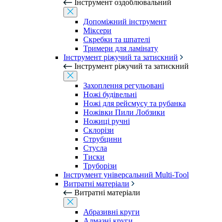
Інструмент оздоблювальний
Допоміжний інструмент
Міксери
Скребки та шпателі
Тримери для ламінату
Інструмент ріжучий та затискний
Інструмент ріжучий та затискний
Захоплення регульовані
Ножі будівельні
Ножі для рейсмусу та рубанка
Ножівки Пили Лобзики
Ножиці ручні
Склорізи
Струбцини
Стусла
Тиски
Труборізи
Інструмент універсальний Multi-Tool
Витратні матеріали
Витратні матеріали
Абразивні круги
Алмазні круги