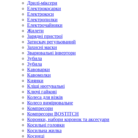
Дрилі-міксери
Електрокосарки
Електрокоси
Електропилки
Електрочайники
Жилети
Зарядні пристрої
Затискач регульований
Захисні маски
Зварювальні інвертори
Зубила
Зубила
Кавоварки
Кавомолки
Киянки
Кліщі нютувальні
Ключі гайкові
Колеса для візків
Колесо вимірювальне
Компресори
Компресори BOSTITCH
Коронки, набори коронок та аксесуари
Косильні головки
Косильна жилка
Косинці