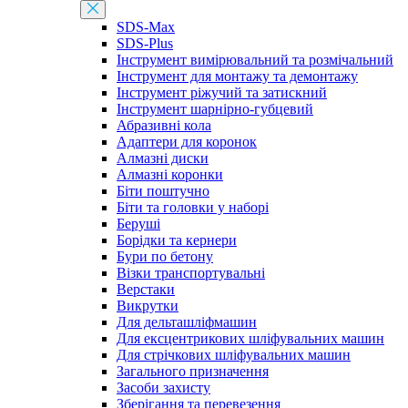
SDS-Max
SDS-Plus
Інструмент вимірювальний та розмічальний
Інструмент для монтажу та демонтажу
Інструмент ріжучий та затискний
Інструмент шарнірно-губцевий
Абразивні кола
Адаптери для коронок
Алмазні диски
Алмазні коронки
Біти поштучно
Біти та головки у наборі
Беруші
Борідки та кернери
Бури по бетону
Візки транспортувальні
Верстаки
Викрутки
Для дельташліфмашин
Для ексцентрикових шліфувальних машин
Для стрічкових шліфувальних машин
Загального призначення
Засоби захисту
Зберігання та перевезення