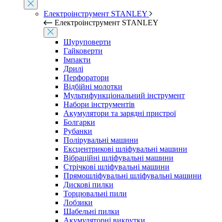
Електроінструмент STANLEY
Електроінструмент STANLEY
Шуруповерти
Гайковерти
Імпакти
Дрилі
Перфоратори
Відбійні молотки
Мультифункціональний інструмент
Набори інструментів
Акумулятори та зарядні пристрої
Болгарки
Рубанки
Полірувальні машини
Ексцентрикові шліфувальні машини
Вібраційні шліфувальні машини
Стрічкові шліфувальні машини
Прямошліфувальні шліфувальні машини
Дискові пилки
Торцювальні пили
Лобзики
Шабельні пилки
Акумуляторні викрутки