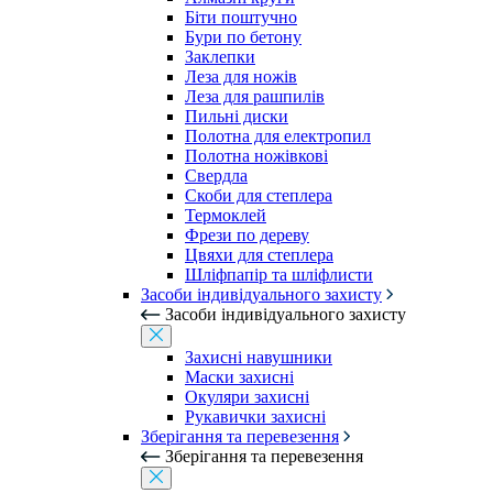
Біти поштучно
Бури по бетону
Заклепки
Леза для ножів
Леза для рашпилів
Пильні диски
Полотна для електропил
Полотна ножівкові
Свердла
Скоби для степлера
Термоклей
Фрези по дереву
Цвяхи для степлера
Шліфпапір та шліфлисти
Засоби індивідуального захисту
Засоби індивідуального захисту
Захисні навушники
Маски захисні
Окуляри захисні
Рукавички захисні
Зберігання та перевезення
Зберігання та перевезення