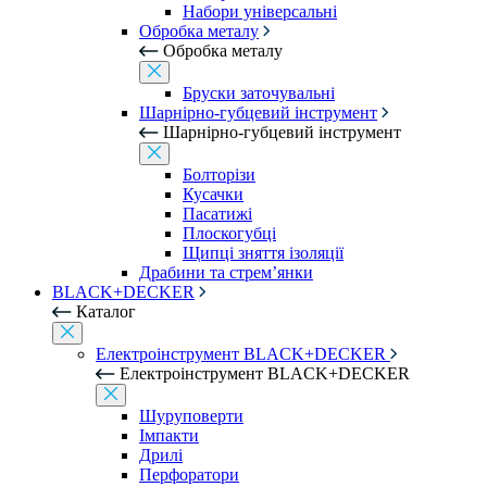
Набори універсальні
Обробка металу
Обробка металу
Бруски заточувальні
Шарнірно-губцевий інструмент
Шарнірно-губцевий інструмент
Болторізи
Кусачки
Пасатижі
Плоскогубці
Щипці зняття ізоляції
Драбини та стрем’янки
BLACK+DECKER
Каталог
Електроінструмент BLACK+DECKER
Електроінструмент BLACK+DECKER
Шуруповерти
Імпакти
Дрилі
Перфоратори