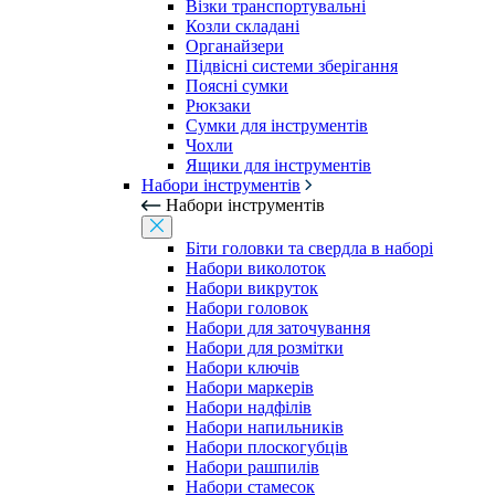
Візки транспортувальні
Козли складані
Органайзери
Підвісні системи зберігання
Поясні сумки
Рюкзаки
Сумки для інструментів
Чохли
Ящики для інструментів
Набори інструментів
Набори інструментів
Біти головки та свердла в наборі
Набори виколоток
Набори викруток
Набори головок
Набори для заточування
Набори для розмітки
Набори ключів
Набори маркерів
Набори надфілів
Набори напильників
Набори плоскогубців
Набори рашпилів
Набори стамесок