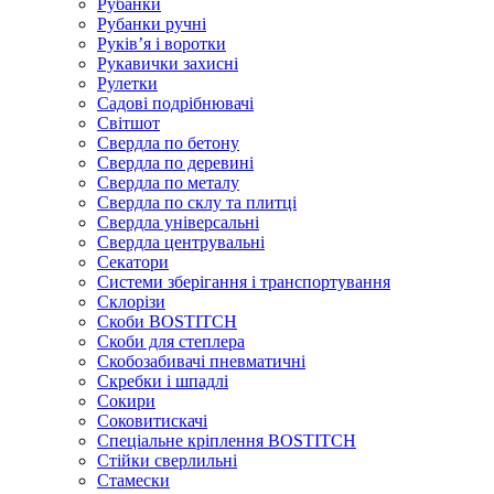
Рубанки
Рубанки ручні
Руківʼя і воротки
Рукавички захисні
Рулетки
Садові подрібнювачі
Світшот
Свердла по бетону
Свердла по деревині
Свердла по металу
Свердла по склу та плитці
Свердла універсальні
Свердла центрувальні
Секатори
Системи зберігання і транспортування
Склорізи
Скоби BOSTITCH
Скоби для степлера
Скобозабивачі пневматичні
Скребки і шпадлі
Сокири
Соковитискачі
Спеціальне кріплення BOSTITCH
Стійки сверлильні
Стамески