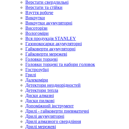
Верстати свердлильні
Верстати та стійки
Взуття робоче
Викрутки
Викрутки акумуляторні
Висоторізи
Вологоміри
Вся продукція STANLEY
Газонокосарки акумуляторні
Гайковерти акумуляторні
Гайковерти мережеві
Головки торцеві
Головки торцеві та набори головок
Гострозубці
Грилі
Далекоміри
Детектори неоднорідностей
Детектори тепла
Диски алмазні
Диски пилкові
Допоміжний інструмент
Дрилі - гайковерти пневматичні
Дрилі акумуляторні
Дрилі алмазного свердління
Дрилі мережеві