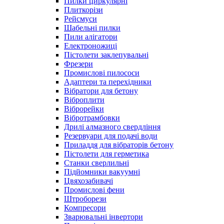
Пилки циркулярні
Плиткорізи
Рейсмуси
Шабельні пилки
Пили алігатори
Електроножиці
Пістолети заклепувальні
Фрезери
Промислові пилососи
Адаптери та перехідники
Вібратори для бетону
Віброплити
Віброрейки
Вібротрамбовки
Дрилі алмазного свердління
Резервуари для подачі води
Приладдя для вібраторів бетону
Пістолети для герметика
Станки сверлильні
Підйомники вакуумні
Цвяхозабивачі
Промислові фени
Штроборези
Компресори
Зварювальні інвертори