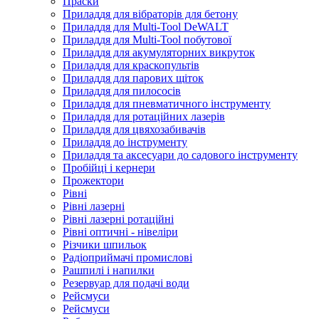
Праски
Приладдя для вібраторів для бетону
Приладдя для Multi-Tool DeWALT
Приладдя для Multi-Tool побутової
Приладдя для акумуляторних викруток
Приладдя для краскопультів
Приладдя для парових щіток
Приладдя для пилососів
Приладдя для пневматичного інструменту
Приладдя для ротаційних лазерів
Приладдя для цвяхозабивачів
Приладдя до інструменту
Приладдя та аксесуари до садового інструменту
Пробійці і кернери
Прожектори
Рівні
Рівні лазерні
Рівні лазерні ротаційні
Рівні оптичні - нівеліри
Різчики шпильок
Радіоприймачі промислові
Рашпилі і напилки
Резервуар для подачі води
Рейсмуси
Рейсмуси