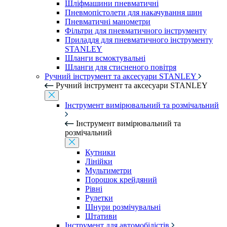
Шліфмашини пневматичні
Пневмопістолети для накачування шин
Пневматичні манометри
Фільтри для пневматичного інструменту
Приладдя для пневматичного інструменту
STANLEY
Шланги всмоктувальні
Шланги для стисненого повітря
Ручний інструмент та аксесуари STANLEY
Ручний інструмент та аксесуари STANLEY
Інструмент вимірювальний та розмічальний
Інструмент вимірювальний та
розмічальний
Кутники
Лінійки
Мультиметри
Порошок крейдяний
Рівні
Рулетки
Шнури розмічувальні
Штативи
Інструмент для автомобілістів