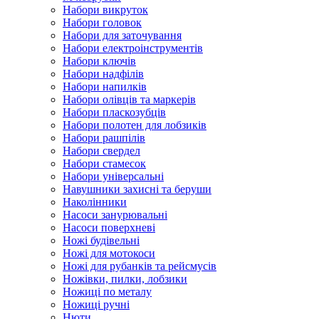
Набори викруток
Набори головок
Набори для заточування
Набори електроінструментів
Набори ключів
Набори надфілів
Набори напилків
Набори олівців та маркерів
Набори пласкозубців
Набори полотен для лобзиків
Набори рашпілів
Набори свердел
Набори стамесок
Набори універсальні
Навушники захисні та беруши
Наколінники
Насоси занурювальні
Насоси поверхневі
Ножі будівельні
Ножі для мотокоси
Ножі для рубанків та рейсмусів
Ножівки, пилки, лобзики
Ножиці по металу
Ножиці ручні
Нюти