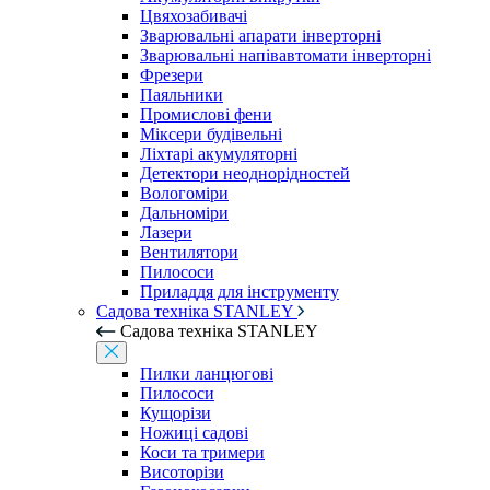
Цвяхозабивачі
Зварювальні апарати інверторні
Зварювальні напівавтомати інверторні
Фрезери
Паяльники
Промислові фени
Міксери будівельні
Ліхтарі акумуляторні
Детектори неоднорідностей
Вологоміри
Дальноміри
Лазери
Вентилятори
Пилососи
Приладдя для інструменту
Садова техніка STANLEY
Садова техніка STANLEY
Пилки ланцюгові
Пилососи
Кущорізи
Ножиці садові
Коси та тримери
Висоторізи