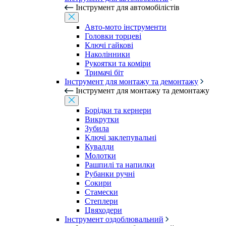
Інструмент для автомобілістів
Авто-мото інструменти
Головки торцеві
Ключі гайкові
Наколінники
Рукоятки та коміри
Тримачі біт
Інструмент для монтажу та демонтажу
Інструмент для монтажу та демонтажу
Борідки та кернери
Викрутки
Зубила
Ключі заклепувальні
Кувалди
Молотки
Рашпилі та напилки
Рубанки ручні
Сокири
Стамески
Степлери
Цвяходери
Інструмент оздоблювальний