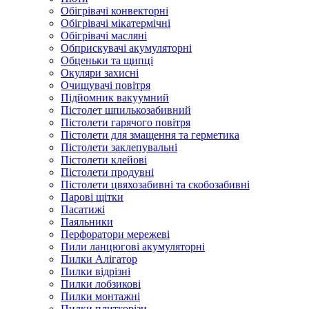
Обігрівачі конвекторні
Обігрівачі мікатермічні
Обігрівачі масляні
Обприскувачі акумуляторні
Обценьки та щипці
Окуляри захисні
Очищувачі повітря
Підйомник вакуумний
Пістолет шпилькозабивний
Пістолети гарячого повітря
Пістолети для змащення та герметика
Пістолети заклепувальні
Пістолети клейові
Пістолети продувні
Пістолети цвяхозабивні та скобозабивні
Парові щітки
Пасатижі
Паяльники
Перфоратори мережеві
Пили ланцюгові акумуляторні
Пилки Алігатор
Пилки відрізні
Пилки лобзикові
Пилки монтажні
Пилки плиткорізи