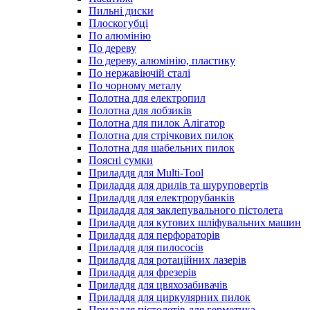
Пильні диски
Плоскогубці
По алюмінію
По дереву
По дереву, алюмінію, пластику
По нержавіючій сталі
По чорному металу
Полотна для електропил
Полотна для лобзиків
Полотна для пилок Алігатор
Полотна для стрічкових пилок
Полотна для шабельних пилок
Поясні сумки
Приладдя для Multi-Tool
Приладдя для дрилів та шуруповертів
Приладдя для електрорубанків
Приладдя для заклепувального пістолета
Приладдя для кутових шліфувальних машин
Приладдя для перфораторів
Приладдя для пилососів
Приладдя для ротаційних лазерів
Приладдя для фрезерів
Приладдя для цвяхозабивачів
Приладдя для циркулярних пилок
Приладдя пістолетів для герметика