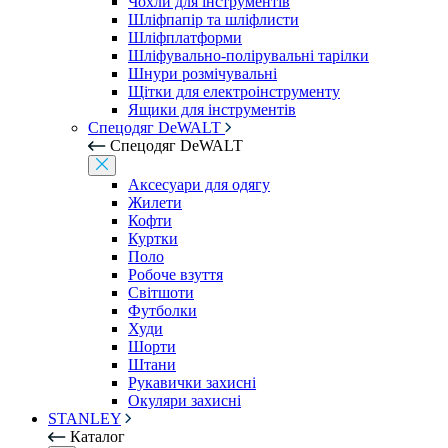
Чохли для інструментів
Шліфпапір та шліфлисти
Шліфплатформи
Шліфувально-полірувальні тарілки
Шнури розмічувальні
Щітки для електроінструменту
Ящики для інструментів
Спецодяг DeWALT
Спецодяг DeWALT
Аксесуари для одягу
Жилети
Кофти
Куртки
Поло
Робоче взуття
Світшоти
Футболки
Худи
Шорти
Штани
Рукавички захисні
Окуляри захисні
STANLEY
Каталог