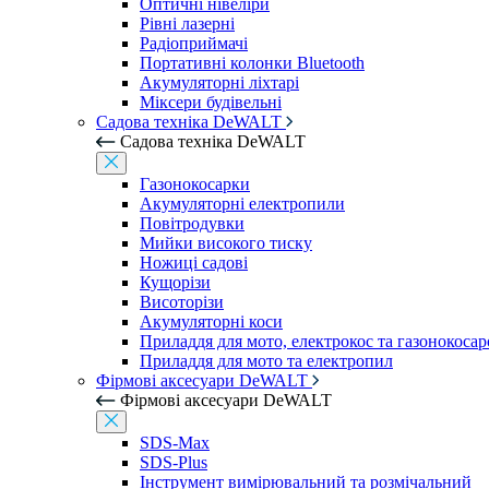
Оптичні нівеліри
Рівні лазерні
Радіоприймачі
Портативні колонки Bluetooth
Акумуляторні ліхтарі
Міксери будівельні
Садова техніка DeWALT
Садова техніка DeWALT
Газонокосарки
Акумуляторні електропили
Повітродувки
Мийки високого тиску
Ножиці садові
Кущорізи
Висоторізи
Акумуляторні коси
Приладдя для мото, електрокос та газонокосар
Приладдя для мото та електропил
Фірмові аксесуари DeWALT
Фірмові аксесуари DeWALT
SDS-Max
SDS-Plus
Інструмент вимірювальний та розмічальний