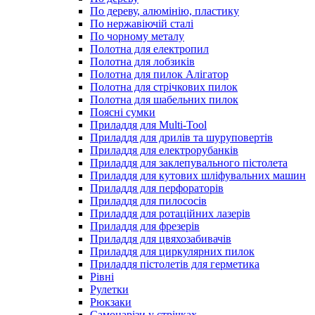
По дереву, алюмінію, пластику
По нержавіючій сталі
По чорному металу
Полотна для електропил
Полотна для лобзиків
Полотна для пилок Алігатор
Полотна для стрічкових пилок
Полотна для шабельних пилок
Поясні сумки
Приладдя для Multi-Tool
Приладдя для дрилів та шуруповертів
Приладдя для електрорубанків
Приладдя для заклепувального пістолета
Приладдя для кутових шліфувальних машин
Приладдя для перфораторів
Приладдя для пилососів
Приладдя для ротаційних лазерів
Приладдя для фрезерів
Приладдя для цвяхозабивачів
Приладдя для циркулярних пилок
Приладдя пістолетів для герметика
Рівні
Рулетки
Рюкзаки
Самонарізи у стрічках