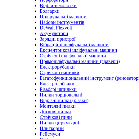
Відбійні молотки
Болгарки
Полірувальні машини
Набори інструментів
DeWalt Flexvolt
Акумулятори
Зарядні пристрої
Вібраційні шліфувальні машини
Ексцентрикові шліфувальні машини
Стрічкові шліфувальні машини
Прямошліфувальні машини (гравери)
Електрорубанки
Стрічкові напилки
Багатофункціональний інструмент (реноватор
Електролобзики
Різьбярі шпильки
Пилки торцювальні
Відрізні пилки (різаки)
Монтажні пилки
Дискові пилки
Стрічкові пили
Пилки циркулярні
Плиткорізи
Рейсмуси