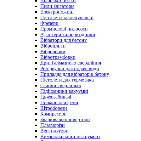
Шабельні пилки
Пили алігатори
Електроножиці
Пістолети заклепувальні
Фрезери
Промислові пилососи
Адаптери та перехідники
Вібратори для бетону
Віброплити
Віброрейки
Вібротрамбовки
Дрилі алмазного свердління
Резервуари для подачі води
Приладдя для вібраторів бетону
Пістолети для герметика
Станки сверлильні
Підйомники вакуумні
Цвяхозабивачі
Промислові фени
Штроборези
Компресори
Зварювальні інвертори
Плазморізи
Вентилятори
Вимірювальний інструмент