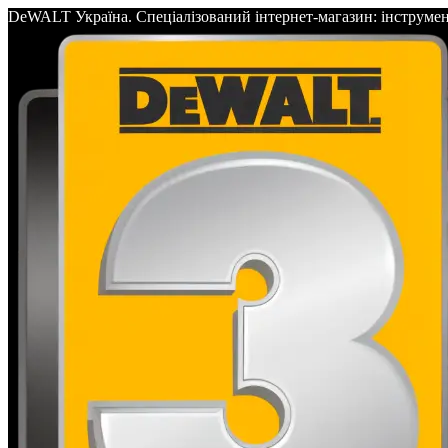
DeWALT Україна. Спеціалізований інтернет-магазин: інс