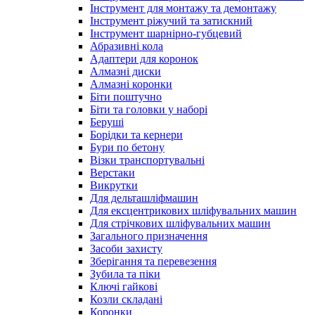
Інструмент для монтажу та демонтажу
Інструмент ріжучий та затискний
Інструмент шарнірно-губцевий
Абразивні кола
Адаптери для коронок
Алмазні диски
Алмазні коронки
Біти поштучно
Біти та головки у наборі
Беруші
Борідки та кернери
Бури по бетону
Візки транспортувальні
Верстаки
Викрутки
Для дельташліфмашин
Для ексцентрикових шліфувальних машин
Для стрічкових шліфувальних машин
Загального призначення
Засоби захисту
Зберігання та перевезення
Зубила та піки
Ключі гайкові
Козли складані
Коронки