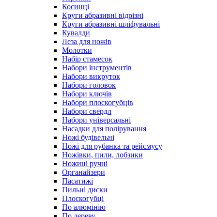
Косинці
Круги абразивні відрізні
Круги абразивні шліфувальні
Кувалди
Леза для ножів
Молотки
Набір стамесок
Набори інструментів
Набори викруток
Набори головок
Набори ключів
Набори плоскогубців
Набори свердл
Набори універсальні
Насадки для полірування
Ножі будівельні
Ножі для рубанка та рейсмусу
Ножівки, пили, лобзики
Ножиці ручні
Органайзери
Пасатижі
Пильні диски
Плоскогубці
По алюмінію
По дереву