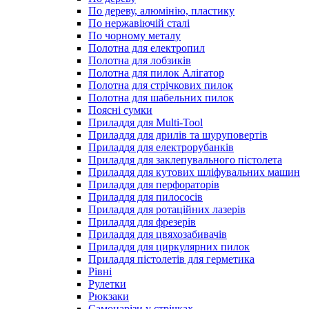
По дереву, алюмінію, пластику
По нержавіючій сталі
По чорному металу
Полотна для електропил
Полотна для лобзиків
Полотна для пилок Алігатор
Полотна для стрічкових пилок
Полотна для шабельних пилок
Поясні сумки
Приладдя для Multi-Tool
Приладдя для дрилів та шуруповертів
Приладдя для електрорубанків
Приладдя для заклепувального пістолета
Приладдя для кутових шліфувальних машин
Приладдя для перфораторів
Приладдя для пилососів
Приладдя для ротаційних лазерів
Приладдя для фрезерів
Приладдя для цвяхозабивачів
Приладдя для циркулярних пилок
Приладдя пістолетів для герметика
Рівні
Рулетки
Рюкзаки
Самонарізи у стрічках