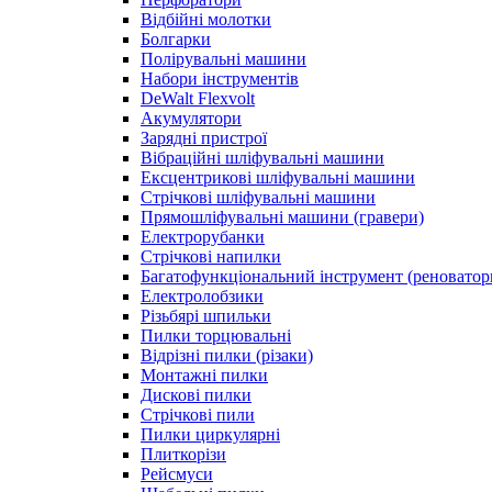
Відбійні молотки
Болгарки
Полірувальні машини
Набори інструментів
DeWalt Flexvolt
Акумулятори
Зарядні пристрої
Вібраційні шліфувальні машини
Ексцентрикові шліфувальні машини
Стрічкові шліфувальні машини
Прямошліфувальні машини (гравери)
Електрорубанки
Стрічкові напилки
Багатофункціональний інструмент (реноватор
Електролобзики
Різьбярі шпильки
Пилки торцювальні
Відрізні пилки (різаки)
Монтажні пилки
Дискові пилки
Стрічкові пили
Пилки циркулярні
Плиткорізи
Рейсмуси