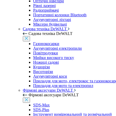
Оптичні нівеліри
Рівні лазерні
Радіоприймачі
Портативні колонки Bluetooth
Акумуляторні ліхтарі
Міксери будівельні
Садова техніка DeWALT
Садова техніка DeWALT
Газонокосарки
Акумуляторні електропили
Повітродувки
Мийки високого тиску
Ножиці садові
Кущорізи
Висоторізи
Акумуляторні коси
Приладдя для мото, електрокос та газонокосар
Приладдя для мото та електропил
Фірмові аксесуари DeWALT
Фірмові аксесуари DeWALT
SDS-Max
SDS-Plus
Інструмент вимірювальний та розмічальний