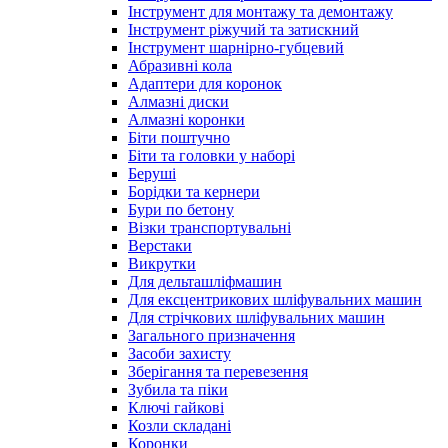
Інструмент для монтажу та демонтажу
Інструмент ріжучий та затискний
Інструмент шарнірно-губцевий
Абразивні кола
Адаптери для коронок
Алмазні диски
Алмазні коронки
Біти поштучно
Біти та головки у наборі
Беруші
Борідки та кернери
Бури по бетону
Візки транспортувальні
Верстаки
Викрутки
Для дельташліфмашин
Для ексцентрикових шліфувальних машин
Для стрічкових шліфувальних машин
Загального призначення
Засоби захисту
Зберігання та перевезення
Зубила та піки
Ключі гайкові
Козли складані
Коронки