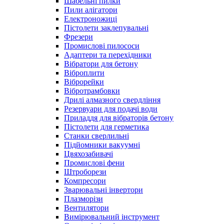
Шабельні пилки
Пили алігатори
Електроножиці
Пістолети заклепувальні
Фрезери
Промислові пилососи
Адаптери та перехідники
Вібратори для бетону
Віброплити
Віброрейки
Вібротрамбовки
Дрилі алмазного свердління
Резервуари для подачі води
Приладдя для вібраторів бетону
Пістолети для герметика
Станки сверлильні
Підйомники вакуумні
Цвяхозабивачі
Промислові фени
Штроборези
Компресори
Зварювальні інвертори
Плазморізи
Вентилятори
Вимірювальний інструмент