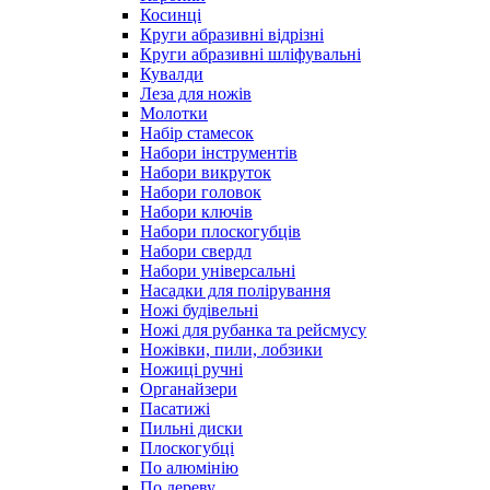
Косинці
Круги абразивні відрізні
Круги абразивні шліфувальні
Кувалди
Леза для ножів
Молотки
Набір стамесок
Набори інструментів
Набори викруток
Набори головок
Набори ключів
Набори плоскогубців
Набори свердл
Набори універсальні
Насадки для полірування
Ножі будівельні
Ножі для рубанка та рейсмусу
Ножівки, пили, лобзики
Ножиці ручні
Органайзери
Пасатижі
Пильні диски
Плоскогубці
По алюмінію
По дереву