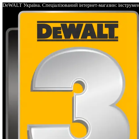
DeWALT Україна. Спеціалізований інтернет-магазин: інс