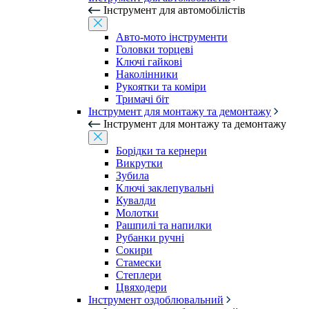
Інструмент для автомобілістів
Авто-мото інструменти
Головки торцеві
Ключі гайкові
Наколінники
Рукоятки та коміри
Тримачі біт
Інструмент для монтажу та демонтажу
Інструмент для монтажу та демонтажу
Борідки та кернери
Викрутки
Зубила
Ключі заклепувальні
Кувалди
Молотки
Рашпилі та напилки
Рубанки ручні
Сокири
Стамески
Степлери
Цвяходери
Інструмент оздоблювальний