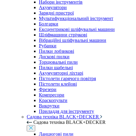
Набори інструментів
Акумулятори
Зарядні пристрої
Мультифункціональний інструмент
Болгарки
Ексцентрикові шліфувальні машини
Шліфмашини стрічкові
Вібраційні шліфувальні машини
Рубанки
Пилки лобзикові
Дискові пилки
Торцювальні пили
Пилки шабельні
Акумуляторні ліхтарі
Пістолети гарячого повітря
Пістолети клейові
Фрезери
Компресори
Краскопульти
Викрутки
Приладдя для інструменту
Садова техніка BLACK+DECKER
Садова техніка BLACK+DECKER
Ланцюгові пили