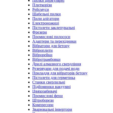
Пилки циркулярні
Плиткорізи
Рейсмуси
Шабельні пилки
Пили алігатори
Електроножиці
Пістолети заклепувальні
Фрезери
Промислові пилососи
Адаптери та перехідники
Вібратори для бетону
Віброплити
Віброрейки
Вібротрамбовки
Дрилі алмазного свердління
Резервуари для подачі води
Приладдя для вібраторів бетону
Пістолети для герметика
Станки сверлильні
Підйомники вакуумні
Цвяхозабивачі
Промислові фени
Штроборези
Компресори
Зварювальні інвертори