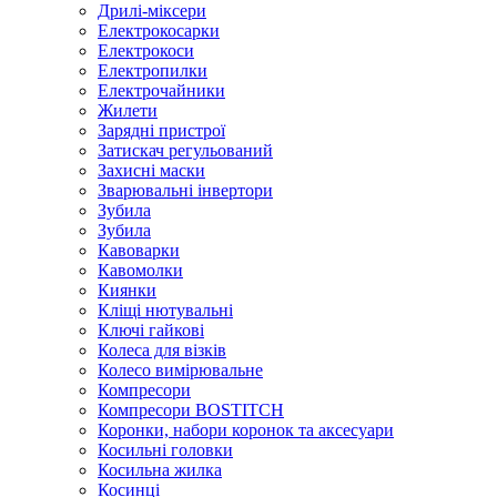
Дрилі-міксери
Електрокосарки
Електрокоси
Електропилки
Електрочайники
Жилети
Зарядні пристрої
Затискач регульований
Захисні маски
Зварювальні інвертори
Зубила
Зубила
Кавоварки
Кавомолки
Киянки
Кліщі нютувальні
Ключі гайкові
Колеса для візків
Колесо вимірювальне
Компресори
Компресори BOSTITCH
Коронки, набори коронок та аксесуари
Косильні головки
Косильна жилка
Косинці