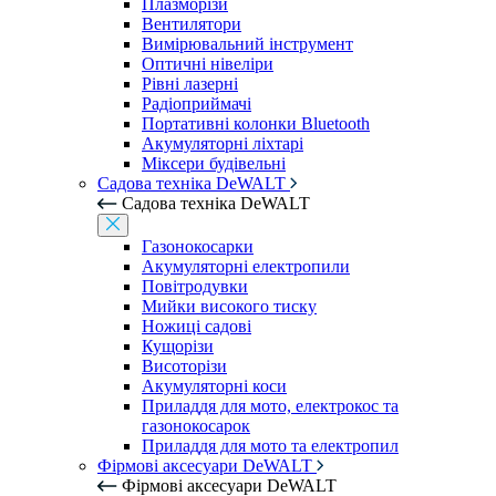
Плазморізи
Вентилятори
Вимірювальний інструмент
Оптичні нівеліри
Рівні лазерні
Радіоприймачі
Портативні колонки Bluetooth
Акумуляторні ліхтарі
Міксери будівельні
Садова техніка DeWALT
Садова техніка DeWALT
Газонокосарки
Акумуляторні електропили
Повітродувки
Мийки високого тиску
Ножиці садові
Кущорізи
Висоторізи
Акумуляторні коси
Приладдя для мото, електрокос та
газонокосарок
Приладдя для мото та електропил
Фірмові аксесуари DeWALT
Фірмові аксесуари DeWALT