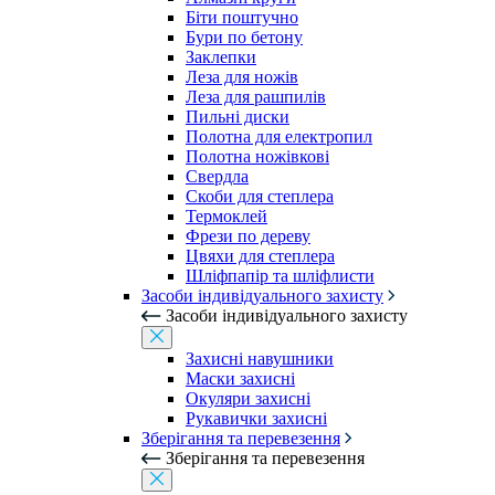
Біти поштучно
Бури по бетону
Заклепки
Леза для ножів
Леза для рашпилів
Пильні диски
Полотна для електропил
Полотна ножівкові
Свердла
Скоби для степлера
Термоклей
Фрези по дереву
Цвяхи для степлера
Шліфпапір та шліфлисти
Засоби індивідуального захисту
Засоби індивідуального захисту
Захисні навушники
Маски захисні
Окуляри захисні
Рукавички захисні
Зберігання та перевезення
Зберігання та перевезення