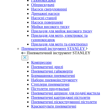
Газонокосарки
Обприскувачі
Насоси свердловинні
Дренажні насоси
Насосні станції
Насоси поверхневі
Мийки високого тиску
Приладдя для мийок високого тиску
Приладдя для мото, електрокос та
газонокосарок
Приладдя для мото та електропил
Пневматичний інструмент STANLEY
Пневматичний інструмент STANLEY
Компресори
Пневматичні дрилі
Пневматичні гайковерти
Бормашинки пневматичні
Набори пневмоінструменту
Степлери пневматичні
Пістолети продувальні
Пневматичні шприци для подачі мастила
Пневматичні картриджні пістолети
Пневматичні піскоструминні пістолети
Краскопульти пневматичні