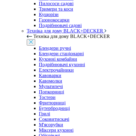
Пилососи садові
Тримери та коси
Кущорізи
Газонокосарки
Подрібнювачі садові
Техніка для дому BLACK+DECKER
Техніка для дому BLACK+DECKER
Блендери ручні
Блендери стаціонарні
Кухонні комбайни
Подрібнювачі кухонні
Електрочайники
Кавоварки
Кавомолки
Мультипечі
Попкорниці
Тостери
Фритюрниці
Бутербродниці
Грилі
Соковитискачі
М'ясорубки
Міксери кухонні
Обігрівачі