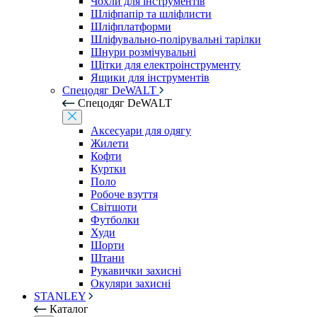
Чохли для інструментів
Шліфпапір та шліфлисти
Шліфплатформи
Шліфувально-полірувальні тарілки
Шнури розмічувальні
Щітки для електроінструменту
Ящики для інструментів
Спецодяг DeWALT
Спецодяг DeWALT
Аксесуари для одягу
Жилети
Кофти
Куртки
Поло
Робоче взуття
Світшоти
Футболки
Худи
Шорти
Штани
Рукавички захисні
Окуляри захисні
STANLEY
Каталог