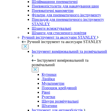
Шліфмашини пневматичні
Пневмопістолети для накачування шин
Пневматичні манометри
Фільтри для пневматичного інструменту
Приладдя для пневматичного інструменту
STANLEY
Шланги всмоктувальні
Шланги для стисненого повітря
Ручний інструмент та аксесуари STANLEY
Ручний інструмент та аксесуари STANLEY
Інструмент вимірювальний та розмічальний
Інструмент вимірювальний та
розмічальний
Кутники
Лінійки
Мультиметри
Порошок крейдяний
Рівні
Рулетки
Шнури розмічувальні
Штативи
Інструмент для автомобілістів