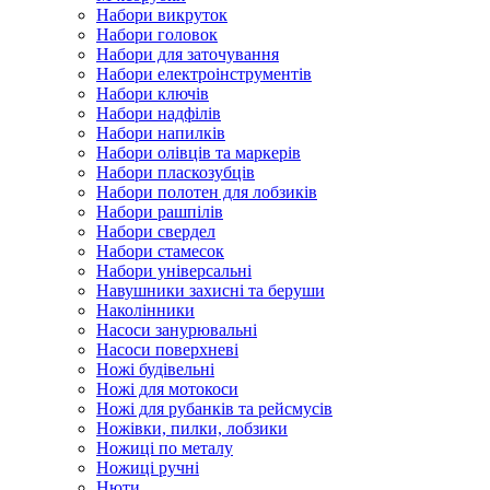
Набори викруток
Набори головок
Набори для заточування
Набори електроінструментів
Набори ключів
Набори надфілів
Набори напилків
Набори олівців та маркерів
Набори пласкозубців
Набори полотен для лобзиків
Набори рашпілів
Набори свердел
Набори стамесок
Набори універсальні
Навушники захисні та беруши
Наколінники
Насоси занурювальні
Насоси поверхневі
Ножі будівельні
Ножі для мотокоси
Ножі для рубанків та рейсмусів
Ножівки, пилки, лобзики
Ножиці по металу
Ножиці ручні
Нюти