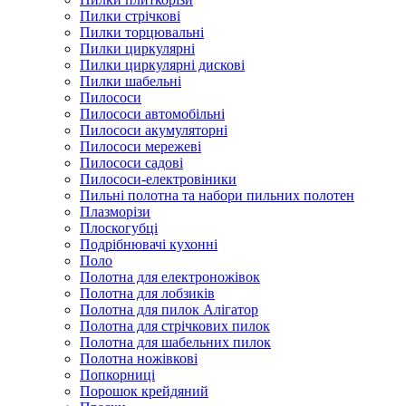
Пилки стрічкові
Пилки торцювальні
Пилки циркулярні
Пилки циркулярні дискові
Пилки шабельні
Пилососи
Пилососи автомобільні
Пилососи акумуляторні
Пилососи мережеві
Пилососи садові
Пилососи-електровіники
Пильні полотна та набори пильних полотен
Плазморізи
Плоскогубці
Подрібнювачі кухонні
Поло
Полотна для електроножівок
Полотна для лобзиків
Полотна для пилок Алігатор
Полотна для стрічкових пилок
Полотна для шабельних пилок
Полотна ножівкові
Попкорниці
Порошок крейдяний