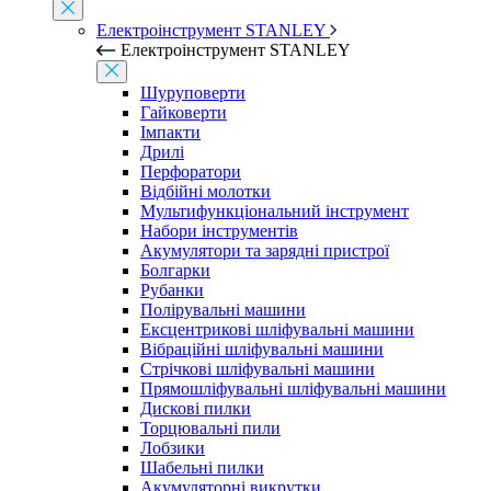
Електроінструмент STANLEY
Електроінструмент STANLEY
Шуруповерти
Гайковерти
Імпакти
Дрилі
Перфоратори
Відбійні молотки
Мультифункціональний інструмент
Набори інструментів
Акумулятори та зарядні пристрої
Болгарки
Рубанки
Полірувальні машини
Ексцентрикові шліфувальні машини
Вібраційні шліфувальні машини
Стрічкові шліфувальні машини
Прямошліфувальні шліфувальні машини
Дискові пилки
Торцювальні пили
Лобзики
Шабельні пилки
Акумуляторні викрутки