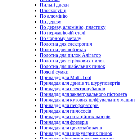
Пильні диски
Плоскогубці
По алюмінію
По дереву
По дереву, алюмінію, пластику
По нержавіючій сталі
По чорному металу
Полотна для електропил
Полотна для лобзиків
Полотна для пилок Алігатор
Полотна для стрічкових пилок
Полотна для шабельних пилок
Поясні сумки
Приладдя для Multi-Tool
Приладдя для дрилів та шуруповертів
Приладдя для електрорубанків
Приладдя для заклепувального пістолета
Приладдя для кутових шліфувальних машин
Приладдя для перфораторів
Приладдя для пилососів
Приладдя для ротаційних лазерів
Приладдя для фрезерів
Приладдя для цвяхозабивачів
Приладдя для циркулярних пилок
Приладдя пістолетів для герметика