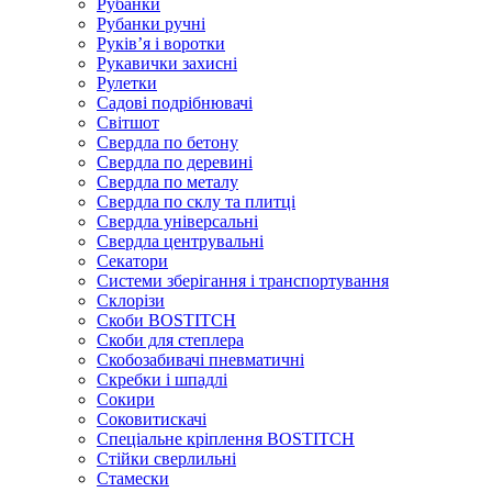
Рубанки
Рубанки ручні
Руківʼя і воротки
Рукавички захисні
Рулетки
Садові подрібнювачі
Світшот
Свердла по бетону
Свердла по деревині
Свердла по металу
Свердла по склу та плитці
Свердла універсальні
Свердла центрувальні
Секатори
Системи зберігання і транспортування
Склорізи
Скоби BOSTITCH
Скоби для степлера
Скобозабивачі пневматичні
Скребки і шпадлі
Сокири
Соковитискачі
Спеціальне кріплення BOSTITCH
Стійки сверлильні
Стамески