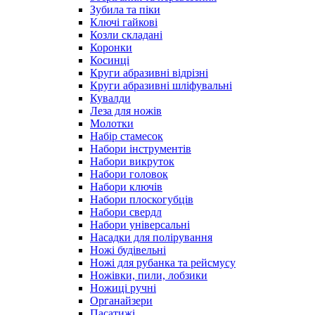
Зубила та піки
Ключі гайкові
Козли складані
Коронки
Косинці
Круги абразивні відрізні
Круги абразивні шліфувальні
Кувалди
Леза для ножів
Молотки
Набір стамесок
Набори інструментів
Набори викруток
Набори головок
Набори ключів
Набори плоскогубців
Набори свердл
Набори універсальні
Насадки для полірування
Ножі будівельні
Ножі для рубанка та рейсмусу
Ножівки, пили, лобзики
Ножиці ручні
Органайзери
Пасатижі