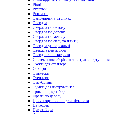
Рівні
Рулетки
Рюкзаки
Самонарізи у стрічках
Свердла
Свердла по бетону
Свердла по дереву
Свердла по металу
Свердла по склу та плитці
Свердла універсальні
Свердла центруючі
Свердлильні патрони
Системи для зберігання та транспортування
Скоби для степлера
Сокири
Стамески
Степлери
Струбцини
Сумки для інструментів
Тримачі цифенборів
Фрези по дереву
Цвяхи оцинковані для пістолета
Цвяходер
Цифенбори