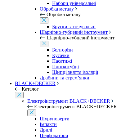
Набори універсальні
Обробка металу
Обробка металу
Бруски заточувальні
Шарнірно-губцевий інструмент
Шарнірно-губцевий інструмент
Болторізи
Кусачки
Пасатижі
Плоскогубці
Щипці зняття ізоляції
Драбини та стрем’янки
BLACK+DECKER
Каталог
Електроінструмент BLACK+DECKER
Електроінструмент BLACK+DECKER
Шуруповерти
Імпакти
Дрилі
Перфоратори