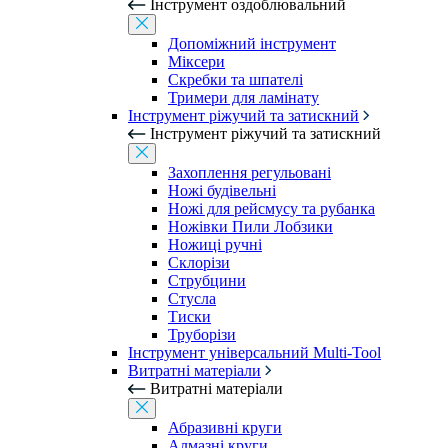
Інструмент оздоблювальний
Допоміжний інструмент
Міксери
Скребки та шпателі
Тримери для ламінату
Інструмент ріжучий та затискний
Інструмент ріжучий та затискний
Захоплення регульовані
Ножі будівельні
Ножі для рейсмусу та рубанка
Ножівки Пили Лобзики
Ножиці ручні
Склорізи
Струбцини
Стусла
Тиски
Труборізи
Інструмент універсальний Multi-Tool
Витратні матеріали
Витратні матеріали
Абразивні круги
Алмазні круги