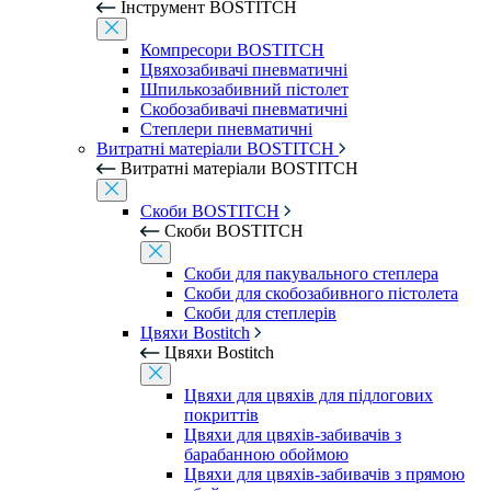
Інструмент BOSTITCH
Компресори BOSTITCH
Цвяхозабивачі пневматичні
Шпилькозабивний пістолет
Скобозабивачі пневматичні
Степлери пневматичні
Витратні матеріали BOSTITCH
Витратні матеріали BOSTITCH
Скоби BOSTITCH
Скоби BOSTITCH
Скоби для пакувального степлера
Скоби для скобозабивного пістолета
Скоби для степлерів
Цвяхи Bostitch
Цвяхи Bostitch
Цвяхи для цвяхів для підлогових
покриттів
Цвяхи для цвяхів-забивачів з
барабанною обоймою
Цвяхи для цвяхів-забивачів з прямою