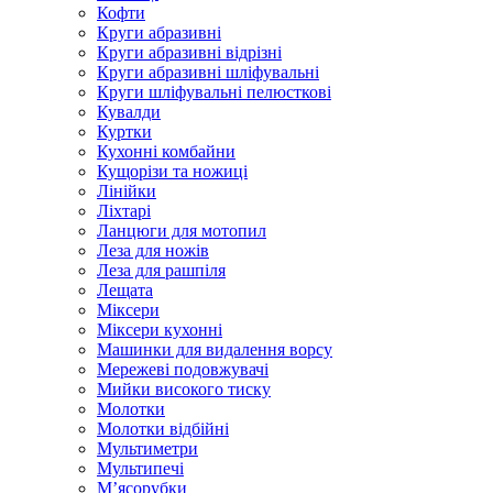
Кофти
Круги абразивні
Круги абразивні відрізні
Круги абразивні шліфувальні
Круги шліфувальні пелюсткові
Кувалди
Куртки
Кухонні комбайни
Кущорізи та ножиці
Лінійки
Ліхтарі
Ланцюги для мотопил
Леза для ножів
Леза для рашпіля
Лещата
Міксери
Міксери кухонні
Машинки для видалення ворсу
Мережеві подовжувачі
Мийки високого тиску
Молотки
Молотки відбійні
Мультиметри
Мультипечі
М’ясорубки