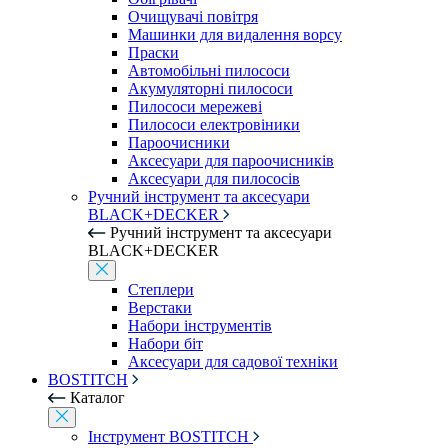
Очищувачі повітря
Машинки для видалення ворсу
Праски
Автомобільні пилососи
Акумуляторні пилососи
Пилососи мережеві
Пилососи електровіники
Пароочисники
Аксесуари для пароочисників
Аксесуари для пилососів
Ручний інструмент та аксесуари
BLACK+DECKER
Ручний інструмент та аксесуари
BLACK+DECKER
Степлери
Верстаки
Набори інструментів
Набори біт
Аксесуари для садової техніки
BOSTITCH
Каталог
Інструмент BOSTITCH