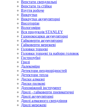
Верстати свердлильні
Верстати та стійки
Взуття робоче
Викрутки
Викрутки акумуляторні
Висоторізи
Вологоміри
Вся продукція STANLEY
Газонокосарки акумуляторні
Гайковерти акумуляторні
Гайковерти мережеві
Головки торцеві
Головки торцеві та набори головок
Гострозубці
Грилі
Далекоміри
Детектори неоднорідностей
Детектори тепла
Диски алмазні
Диски пилкові
Допоміжний інструмент
Дрилі - гайковерти пневматичні
Дрилі акумуляторні
Дрилі алмазного свердління
Дрилі мережеві