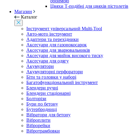
обоймою
Цвяхи Т-подібні для цвяхів пістолетів
Магазин
Каталог
Інструмент універсальний Multi-Tool
Авто-мото інструмент
Адаптери та перехідники
Аксесуари для газонокосарок
Аксесуари для зварювальників
Аксесуари для мийок високого тиску
Аксесуари для одягу
Акумулятори
Акумуляторні перфоратори
Біти та головки у наборі
Багатофункціональний інструмент
Блендери ручні
Блендери стаціонарні
Болторізи
Бури по бетону
Бутербродниці
Вібратори для бетону
Віброплити
Віброрейки
Вібротрамбовки