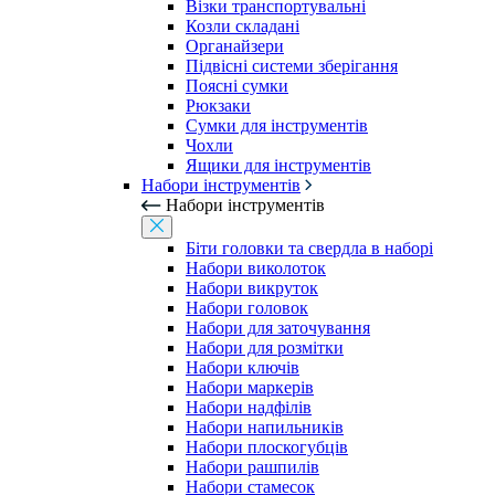
Візки транспортувальні
Козли складані
Органайзери
Підвісні системи зберігання
Поясні сумки
Рюкзаки
Сумки для інструментів
Чохли
Ящики для інструментів
Набори інструментів
Набори інструментів
Біти головки та свердла в наборі
Набори виколоток
Набори викруток
Набори головок
Набори для заточування
Набори для розмітки
Набори ключів
Набори маркерів
Набори надфілів
Набори напильників
Набори плоскогубців
Набори рашпилів
Набори стамесок