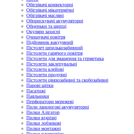
Обігрівачі конвекторні
Обігрівачі мікатермічні
Обігрівачі масляні
Обприскувачі акумуляторні
Обценьки та щипці
Окуляри захисні
Очищувачі повітря
Підйомник вакуумний
Пістолет шпилькозабивний
Пістолети гарячого повітря
Пістолети для змащення та герметика
Пістолети заклепувальні
Пістолети клейові
Пістолети продувні
Пістолети цвяхозабивні та скобозабивні
Парові щітки
Пасатижі
Паяльники
Перфоратори мережеві
Пили ланцюгові акумуляторні
Пилки Алігатор
Пилки відрізні
Пилки лобзикові
Пилки монтажні
Пилки плиткорізи