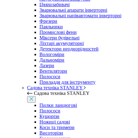
Цвяхозабивачі
Зварювальні апарати інверторні
Зварювальні напівавтомати інверторні
Фрезери
Паяльники
Промислові фени
Міксери будівельні
Ліхтарі акумуляторні
Детектори неоднорідностей
Вологоміри
Дальноміри
Лазери
Вентилятори
Пилососи
Приладдя для інструменту
Садова техніка STANLEY
Садова техніка STANLEY
Пилки ланцюгові
Пилососи
Кущорізи
Ножиці садові
Коси та тримери
Висоторізи