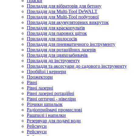
Праски
Приладдя для вібраторів для бетону
Приладдя для Multi-Tool DeWALT
Приладдя для Multi-Tool побутової
Приладдя для акумуляторних викруток
Приладдя для краскопультів
Приладдя для парових щіток
Приладдя для пилососів
Приладдя для пневматичного інструменту
Приладдя для ротаційних лазерів
Приладдя для цвяхозабивачів
Приладдя до інструменту
Приладдя та аксесуари до садового інструменту
Пробійці і кернери
Прожектори
Рівні
Рівні лазерні
Рівні лазерні ротаційні
Рівні оптичні - нівеліри
Різчики шпильок
Радіоприймачі промислові
Рашпилі і напилки
Резервуар для подачі води
Рейсмуси
Рейсмуси