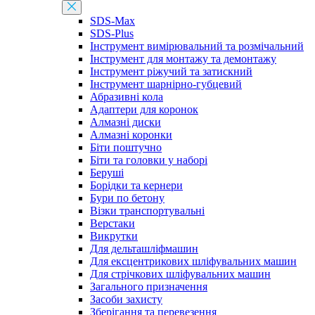
SDS-Max
SDS-Plus
Інструмент вимірювальний та розмічальний
Інструмент для монтажу та демонтажу
Інструмент ріжучий та затискний
Інструмент шарнірно-губцевий
Абразивні кола
Адаптери для коронок
Алмазні диски
Алмазні коронки
Біти поштучно
Біти та головки у наборі
Беруші
Борідки та кернери
Бури по бетону
Візки транспортувальні
Верстаки
Викрутки
Для дельташліфмашин
Для ексцентрикових шліфувальних машин
Для стрічкових шліфувальних машин
Загального призначення
Засоби захисту
Зберігання та перевезення