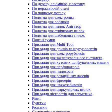
По дереву, алюмінію, пластику
По нержавіючій сталі
По чорному металу
Полотна для електропил
Полотна для лобзиків
Полотна для пилок Алігатор
Полотна для стрічкових пилок
Полотна для шабельних пилок
Поясні сумки
Приладдя для Multi-Tool
Приладдя для дрилів та шуруповертів
Приладдя для електрорубанків
Приладдя для заклепувального пістолета
Приладдя для кутових шліфувальних машин
Приладдя для перфораторів
Приладдя для пилососів
Приладдя для ротаційних лазерів
Приладдя для фрезерів
Приладдя для цвяхозабивачів
Приладдя для циркулярних пилок
Приладдя пістолетів для герметика
Рівні
Рулетки
Рюкзаки
Самонарізи у стрічках