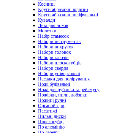
Косинці
Круги абразивні відрізні
Круги абразивні шліфувальні
Кувалди
Леза для ножів
Молотки
Набір стамесок
Набори інструментів
Набори викруток
Набори головок
Набори ключів
Набори плоскогубців
Набори свердл
Набори універсальні
Насадки для полірування
Ножі будівельні
Ножі для рубанка та рейсмусу
Ножівки, пили, лобзики
Ножиці ручні
Органайзери
Пасатижі
Пильні диски
Плоскогубці
По алюмінію
По дереву