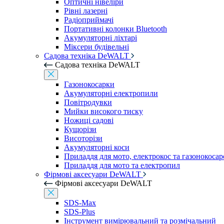
Оптичні нівеліри
Рівні лазерні
Радіоприймачі
Портативні колонки Bluetooth
Акумуляторні ліхтарі
Міксери будівельні
Садова техніка DeWALT
Садова техніка DeWALT
Газонокосарки
Акумуляторні електропили
Повітродувки
Мийки високого тиску
Ножиці садові
Кущорізи
Висоторізи
Акумуляторні коси
Приладдя для мото, електрокос та газонокосар
Приладдя для мото та електропил
Фірмові аксесуари DeWALT
Фірмові аксесуари DeWALT
SDS-Max
SDS-Plus
Інструмент вимірювальний та розмічальний