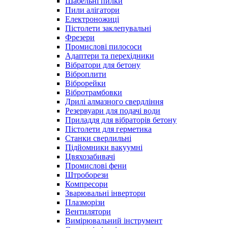
Шабельні пилки
Пили алігатори
Електроножиці
Пістолети заклепувальні
Фрезери
Промислові пилососи
Адаптери та перехідники
Вібратори для бетону
Віброплити
Віброрейки
Вібротрамбовки
Дрилі алмазного свердління
Резервуари для подачі води
Приладдя для вібраторів бетону
Пістолети для герметика
Станки сверлильні
Підйомники вакуумні
Цвяхозабивачі
Промислові фени
Штроборези
Компресори
Зварювальні інвертори
Плазморізи
Вентилятори
Вимірювальний інструмент