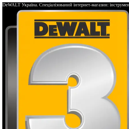
DeWALT Україна. Спеціалізований інтернет-магазин: інс