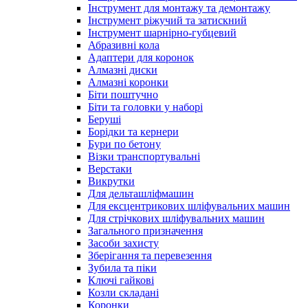
Інструмент для монтажу та демонтажу
Інструмент ріжучий та затискний
Інструмент шарнірно-губцевий
Абразивні кола
Адаптери для коронок
Алмазні диски
Алмазні коронки
Біти поштучно
Біти та головки у наборі
Беруші
Борідки та кернери
Бури по бетону
Візки транспортувальні
Верстаки
Викрутки
Для дельташліфмашин
Для ексцентрикових шліфувальних машин
Для стрічкових шліфувальних машин
Загального призначення
Засоби захисту
Зберігання та перевезення
Зубила та піки
Ключі гайкові
Козли складані
Коронки