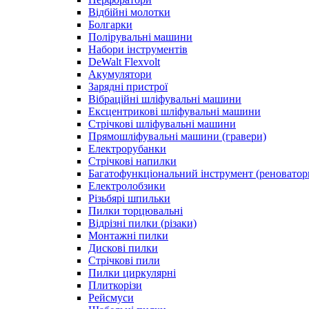
Відбійні молотки
Болгарки
Полірувальні машини
Набори інструментів
DeWalt Flexvolt
Акумулятори
Зарядні пристрої
Вібраційні шліфувальні машини
Ексцентрикові шліфувальні машини
Стрічкові шліфувальні машини
Прямошліфувальні машини (гравери)
Електрорубанки
Стрічкові напилки
Багатофункціональний інструмент (реноватор
Електролобзики
Різьбярі шпильки
Пилки торцювальні
Відрізні пилки (різаки)
Монтажні пилки
Дискові пилки
Стрічкові пили
Пилки циркулярні
Плиткорізи
Рейсмуси