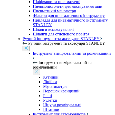
Шліфмашини пневматичні
Пневмопістолети для накачування шин
Пневматичні манометри
Фільтри для пневматичного інструменту
Приладдя для пневматичного інструменту
STANLEY
Шланги всмоктувальні
Шланги для стисненого повітря
Ручний інструмент та аксесуари STANLEY
Ручний інструмент та аксесуари STANLEY
Інструмент вимірювальний та розмічальний
Інструмент вимірювальний та
розмічальний
Кутники
Лінійки
Мультиметри
Порошок крейдяний
Рівні
Рулетки
Шнури розмічувальні
Штативи
Інструмент для автомобілістів