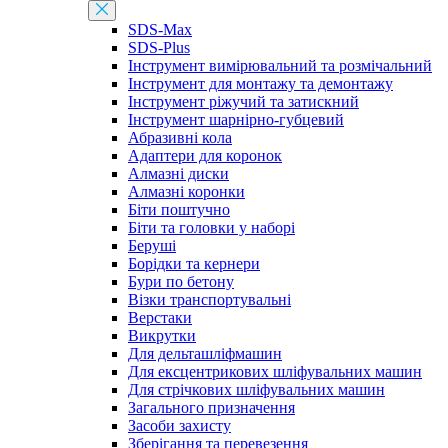
SDS-Max
SDS-Plus
Інструмент вимірювальний та розмічальний
Інструмент для монтажу та демонтажу
Інструмент ріжучий та затискний
Інструмент шарнірно-губцевий
Абразивні кола
Адаптери для коронок
Алмазні диски
Алмазні коронки
Біти поштучно
Біти та головки у наборі
Беруші
Борідки та кернери
Бури по бетону
Візки транспортувальні
Верстаки
Викрутки
Для дельташліфмашин
Для ексцентрикових шліфувальних машин
Для стрічкових шліфувальних машин
Загального призначення
Засоби захисту
Зберігання та перевезення