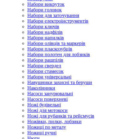
Набори викруток
Набори головок
Набори для заточування
Набори електроінструментів
Набори ключів
Набори надфілів
Набори напилків
Набори олівців та маркерів
Набори пласкозубців
Набори полотен для лобзиків
Набори рашпілів
Набори свердел
Набори стамесок
Набори універсальні
Навушники захисні та беруши
Наколінники
Насоси занурювальні
Насоси поверхневі
Ножі будівельні
Ножі для мотокоси
Ножі для рубанків та рейсмусів
Ножівки, пилки, лобзики
Ножиці по металу
Ножиці ручні
Нюти