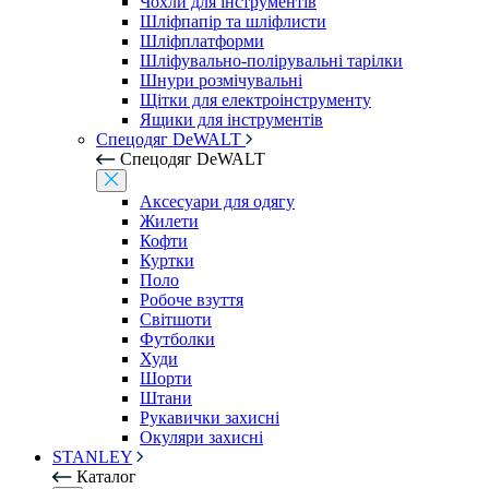
Чохли для інструментів
Шліфпапір та шліфлисти
Шліфплатформи
Шліфувально-полірувальні тарілки
Шнури розмічувальні
Щітки для електроінструменту
Ящики для інструментів
Спецодяг DeWALT
Спецодяг DeWALT
Аксесуари для одягу
Жилети
Кофти
Куртки
Поло
Робоче взуття
Світшоти
Футболки
Худи
Шорти
Штани
Рукавички захисні
Окуляри захисні
STANLEY
Каталог