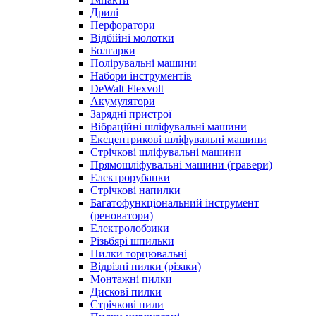
Дрилі
Перфоратори
Відбійні молотки
Болгарки
Полірувальні машини
Набори інструментів
DeWalt Flexvolt
Акумулятори
Зарядні пристрої
Вібраційні шліфувальні машини
Ексцентрикові шліфувальні машини
Стрічкові шліфувальні машини
Прямошліфувальні машини (гравери)
Електрорубанки
Стрічкові напилки
Багатофункціональний інструмент
(реноватори)
Електролобзики
Різьбярі шпильки
Пилки торцювальні
Відрізні пилки (різаки)
Монтажні пилки
Дискові пилки
Стрічкові пили