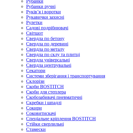
Рубанки
Рубанки ручні
Руківʼя і воротки
Рукавички захисні
Рулетки
Садові подрібнювачі
Світшот
Свердла по бетону
Свердла по деревині
Свердла по металу
Свердла по склу та плитці
Свердла універсальні
Свердла центрувальні
Секатори
Системи зберігання і транспортування
Склорізи
Скоби BOSTITCH
Скоби для степлера
Скобозабивачі пневматичні
Скребки і шпадлі
Сокири
Соковитискачі
Спеціальне кріплення BOSTITCH
Стійки сверлильні
Стамески