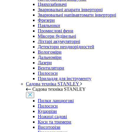
Цвяхозабивачі
Зварювальні апарати інверторні
Зварювальні напівавтомати інверторні
Фрезери
Паяльники
Промислові фени
Міксери будівельні
Ліхтарі акумуляторні
Детектори неоднорідностей
Вологоміри
Дальноміри
Лазери
Вентилятори
Пилососи
Приладдя для інструменту
Садова техніка STANLEY
Садова техніка STANLEY
Пилки ланцюгові
Пилососи
Кущорізи
Ножиці садові
Коси та тримери
Висоторізи