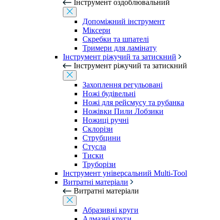
Інструмент оздоблювальний
Допоміжний інструмент
Міксери
Скребки та шпателі
Тримери для ламінату
Інструмент ріжучий та затискний
Інструмент ріжучий та затискний
Захоплення регульовані
Ножі будівельні
Ножі для рейсмусу та рубанка
Ножівки Пили Лобзики
Ножиці ручні
Склорізи
Струбцини
Стусла
Тиски
Труборізи
Інструмент універсальний Multi-Tool
Витратні матеріали
Витратні матеріали
Абразивні круги
Алмазні круги