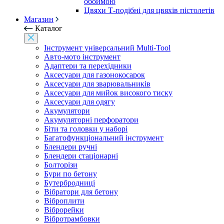
обоймою
Цвяхи Т-подібні для цвяхів пістолетів
Магазин
Каталог
Інструмент універсальний Multi-Tool
Авто-мото інструмент
Адаптери та перехідники
Аксесуари для газонокосарок
Аксесуари для зварювальників
Аксесуари для мийок високого тиску
Аксесуари для одягу
Акумулятори
Акумуляторні перфоратори
Біти та головки у наборі
Багатофункціональний інструмент
Блендери ручні
Блендери стаціонарні
Болторізи
Бури по бетону
Бутербродниці
Вібратори для бетону
Віброплити
Віброрейки
Вібротрамбовки