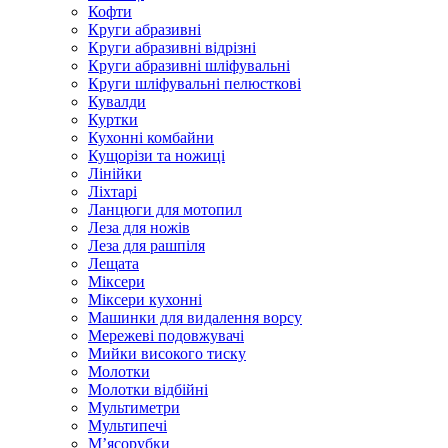
Кофти
Круги абразивні
Круги абразивні відрізні
Круги абразивні шліфувальні
Круги шліфувальні пелюсткові
Кувалди
Куртки
Кухонні комбайни
Кущорізи та ножиці
Лінійки
Ліхтарі
Ланцюги для мотопил
Леза для ножів
Леза для рашпіля
Лещата
Міксери
Міксери кухонні
Машинки для видалення ворсу
Мережеві подовжувачі
Мийки високого тиску
Молотки
Молотки відбійні
Мультиметри
Мультипечі
М’ясорубки