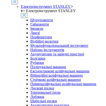
Електроінструмент STANLEY
Електроінструмент STANLEY
Шуруповерти
Гайковерти
Імпакти
Дрилі
Перфоратори
Відбійні молотки
Мультифункціональний інструмент
Набори інструментів
Акумулятори та зарядні пристрої
Болгарки
Рубанки
Полірувальні машини
Ексцентрикові шліфувальні машини
Вібраційні шліфувальні машини
Стрічкові шліфувальні машини
Прямошліфувальні шліфувальні машини
Дискові пилки
Торцювальні пили
Лобзики
Шабельні пилки
Акумуляторні викрутки