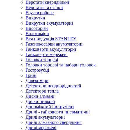
Верстати свердлильні
Верстати та стійки
Взуття робоче
Викрутки
Викрутки акумуляторні
Висоторізи
Вологоміри
Вся продукція STANLEY
Газонокосарки акумуляторні
Гайковерти акумуляторні
Гайковерти мережеві
Головки торцеві
Головки торцеві та набори головок
Гострозубці
Грилі
Далекоміри
Детектори неоднорідностей
Детектори тепла
Диски алмазні
Диски пилкові
Допоміжний інструмент
Дрилі - гайковерти пневматичні
Дрилі акумуляторні
Дрилі алмазного свердління
Дрилі мережеві