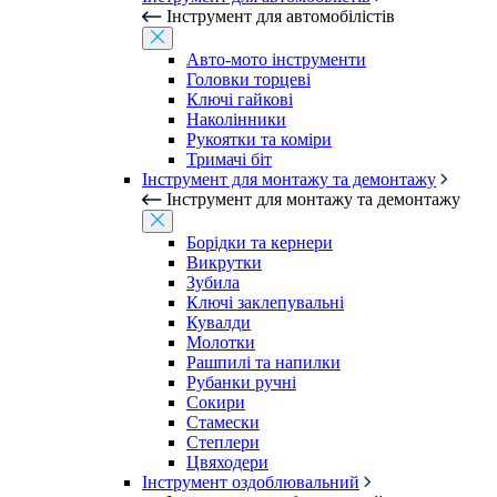
Інструмент для автомобілістів
Авто-мото інструменти
Головки торцеві
Ключі гайкові
Наколінники
Рукоятки та коміри
Тримачі біт
Інструмент для монтажу та демонтажу
Інструмент для монтажу та демонтажу
Борідки та кернери
Викрутки
Зубила
Ключі заклепувальні
Кувалди
Молотки
Рашпилі та напилки
Рубанки ручні
Сокири
Стамески
Степлери
Цвяходери
Інструмент оздоблювальний