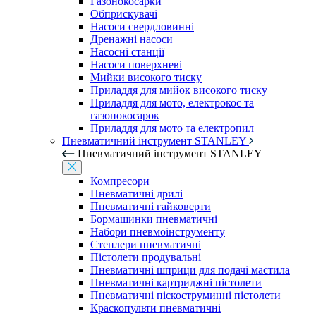
Газонокосарки
Обприскувачі
Насоси свердловинні
Дренажні насоси
Насосні станції
Насоси поверхневі
Мийки високого тиску
Приладдя для мийок високого тиску
Приладдя для мото, електрокос та
газонокосарок
Приладдя для мото та електропил
Пневматичний інструмент STANLEY
Пневматичний інструмент STANLEY
Компресори
Пневматичні дрилі
Пневматичні гайковерти
Бормашинки пневматичні
Набори пневмоінструменту
Степлери пневматичні
Пістолети продувальні
Пневматичні шприци для подачі мастила
Пневматичні картриджні пістолети
Пневматичні піскоструминні пістолети
Краскопульти пневматичні