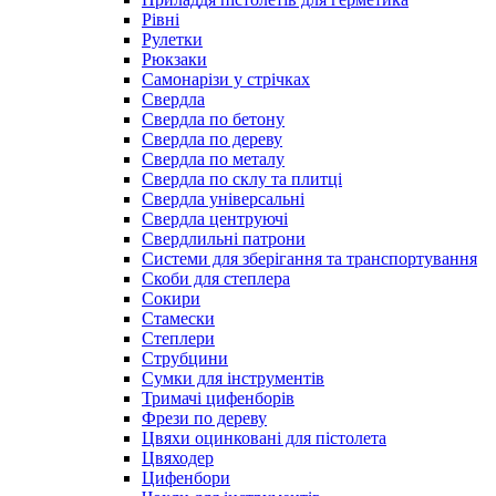
Рівні
Рулетки
Рюкзаки
Самонарізи у стрічках
Свердла
Свердла по бетону
Свердла по дереву
Свердла по металу
Свердла по склу та плитці
Свердла універсальні
Свердла центруючі
Свердлильні патрони
Системи для зберігання та транспортування
Скоби для степлера
Сокири
Стамески
Степлери
Струбцини
Сумки для інструментів
Тримачі цифенборів
Фрези по дереву
Цвяхи оцинковані для пістолета
Цвяходер
Цифенбори