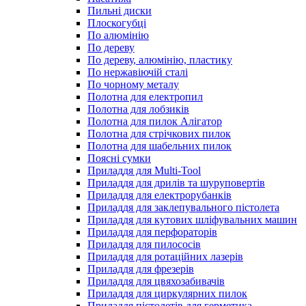
Пильні диски
Плоскогубці
По алюмінію
По дереву
По дереву, алюмінію, пластику
По нержавіючій сталі
По чорному металу
Полотна для електропил
Полотна для лобзиків
Полотна для пилок Алігатор
Полотна для стрічкових пилок
Полотна для шабельних пилок
Поясні сумки
Приладдя для Multi-Tool
Приладдя для дрилів та шуруповертів
Приладдя для електрорубанків
Приладдя для заклепувального пістолета
Приладдя для кутових шліфувальних машин
Приладдя для перфораторів
Приладдя для пилососів
Приладдя для ротаційних лазерів
Приладдя для фрезерів
Приладдя для цвяхозабивачів
Приладдя для циркулярних пилок
Приладдя пістолетів для герметика