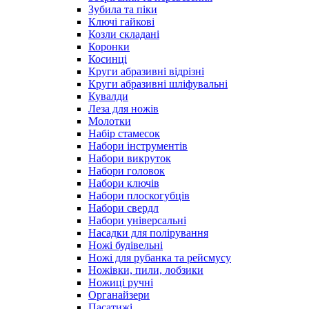
Зубила та піки
Ключі гайкові
Козли складані
Коронки
Косинці
Круги абразивні відрізні
Круги абразивні шліфувальні
Кувалди
Леза для ножів
Молотки
Набір стамесок
Набори інструментів
Набори викруток
Набори головок
Набори ключів
Набори плоскогубців
Набори свердл
Набори універсальні
Насадки для полірування
Ножі будівельні
Ножі для рубанка та рейсмусу
Ножівки, пили, лобзики
Ножиці ручні
Органайзери
Пасатижі