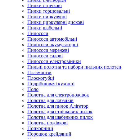
Пилки стрічкові
Пилки торцювальні
Пилки циркулярні
Пилки циркулярні дискові
Пилки шабельні
Пилососи
Пилососи автомобільні
Пилососи акумуляторні
Пилососи мережеві
Пилососи садові
Пилососи-електровіники
Пильні полотна та набори пильних полотен
Плазморізи
Плоскогубці
Подрібнювачі кухонні
Поло
Полотна для електроножівок
Полотна для лобзиків
Полотна для пилок Алігатор
Полотна для стрічкових пилок
Полотна для шабельних пилок
Полотна ножівкові
Попкорниці
Порошок крейдяний