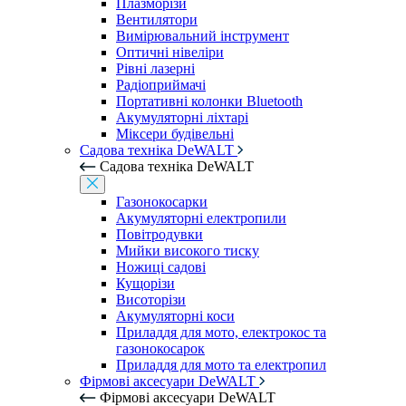
Плазморізи
Вентилятори
Вимірювальний інструмент
Оптичні нівеліри
Рівні лазерні
Радіоприймачі
Портативні колонки Bluetooth
Акумуляторні ліхтарі
Міксери будівельні
Садова техніка DeWALT
Садова техніка DeWALT
Газонокосарки
Акумуляторні електропили
Повітродувки
Мийки високого тиску
Ножиці садові
Кущорізи
Висоторізи
Акумуляторні коси
Приладдя для мото, електрокос та
газонокосарок
Приладдя для мото та електропил
Фірмові аксесуари DeWALT
Фірмові аксесуари DeWALT