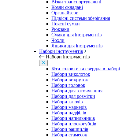
Візки транспортувальні
Козли складані
Органайзери
Підвісні системи зберігання
Поясні сумки
Рюкзаки
Сумки для інструментів
Чохли
Ящики для інструментів
Набори інструментів
Набори інструментів
Біти головки та свердла в наборі
Набори виколоток
Набори викруток
Набори головок
Набори для заточування
Набори для розмітки
Набори ключів
Набори маркерів
Набори надфілів
Набори напильників
Набори плоскогубців
Набори рашпилів
Набори стамесок