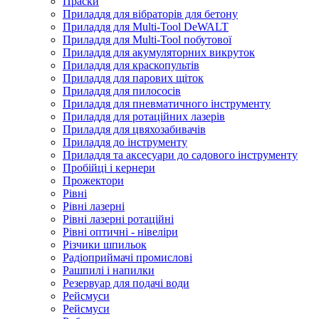
Праски
Приладдя для вібраторів для бетону
Приладдя для Multi-Tool DeWALT
Приладдя для Multi-Tool побутової
Приладдя для акумуляторних викруток
Приладдя для краскопультів
Приладдя для парових щіток
Приладдя для пилососів
Приладдя для пневматичного інструменту
Приладдя для ротаційних лазерів
Приладдя для цвяхозабивачів
Приладдя до інструменту
Приладдя та аксесуари до садового інструменту
Пробійці і кернери
Прожектори
Рівні
Рівні лазерні
Рівні лазерні ротаційні
Рівні оптичні - нівеліри
Різчики шпильок
Радіоприймачі промислові
Рашпилі і напилки
Резервуар для подачі води
Рейсмуси
Рейсмуси