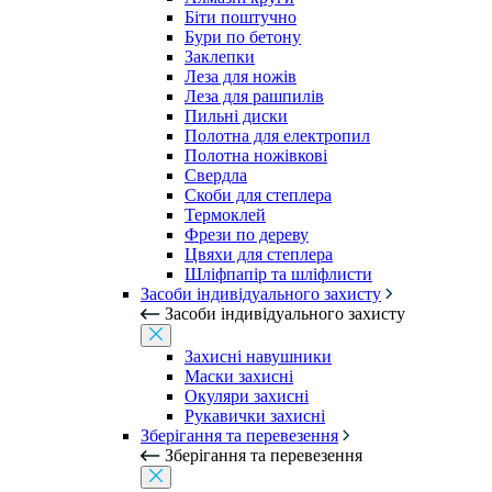
Біти поштучно
Бури по бетону
Заклепки
Леза для ножів
Леза для рашпилів
Пильні диски
Полотна для електропил
Полотна ножівкові
Свердла
Скоби для степлера
Термоклей
Фрези по дереву
Цвяхи для степлера
Шліфпапір та шліфлисти
Засоби індивідуального захисту
Засоби індивідуального захисту
Захисні навушники
Маски захисні
Окуляри захисні
Рукавички захисні
Зберігання та перевезення
Зберігання та перевезення