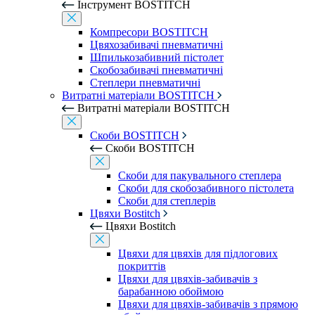
Інструмент BOSTITCH
Компресори BOSTITCH
Цвяхозабивачі пневматичні
Шпилькозабивний пістолет
Скобозабивачі пневматичні
Степлери пневматичні
Витратні матеріали BOSTITCH
Витратні матеріали BOSTITCH
Скоби BOSTITCH
Скоби BOSTITCH
Скоби для пакувального степлера
Скоби для скобозабивного пістолета
Скоби для степлерів
Цвяхи Bostitch
Цвяхи Bostitch
Цвяхи для цвяхів для підлогових
покриттів
Цвяхи для цвяхів-забивачів з
барабанною обоймою
Цвяхи для цвяхів-забивачів з прямою