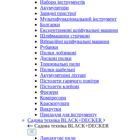
Набори інструментів
Акумулятори
Зарядні пристрої
Мультифункціональний інструмент
Болгарки
Ексцентрикові шліфувальні машини
Шліфмашини стрічкові
Вібраційні шліфувальні машини
Рубанки
Пилки лобзикові
Дискові пилки
Торцювальні пили
Пилки шабельні
Акумуляторні ліхтарі
Пістолети гарячого повітря
Пістолети клейові
Фрезери
Компресори
Краскопульти
Викрутки
Приладдя для інструменту
Садова техніка BLACK+DECKER
Садова техніка BLACK+DECKER
Ланцюгові пили