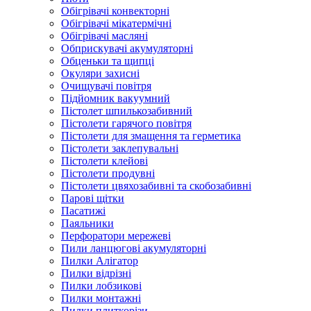
Обігрівачі конвекторні
Обігрівачі мікатермічні
Обігрівачі масляні
Обприскувачі акумуляторні
Обценьки та щипці
Окуляри захисні
Очищувачі повітря
Підйомник вакуумний
Пістолет шпилькозабивний
Пістолети гарячого повітря
Пістолети для змащення та герметика
Пістолети заклепувальні
Пістолети клейові
Пістолети продувні
Пістолети цвяхозабивні та скобозабивні
Парові щітки
Пасатижі
Паяльники
Перфоратори мережеві
Пили ланцюгові акумуляторні
Пилки Алігатор
Пилки відрізні
Пилки лобзикові
Пилки монтажні
Пилки плиткорізи