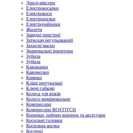
Дрилі-міксери
Електрокосарки
Електрокоси
Електропилки
Електрочайники
Жилети
Зарядні пристрої
Затискач регульований
Захисні маски
Зварювальні інвертори
Зубила
Зубила
Кавоварки
Кавомолки
Киянки
Кліщі нютувальні
Ключі гайкові
Колеса для візків
Колесо вимірювальне
Компресори
Компресори BOSTITCH
Коронки, набори коронок та аксесуари
Косильні головки
Косильна жилка
Косинці