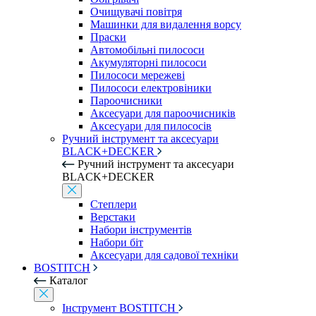
Очищувачі повітря
Машинки для видалення ворсу
Праски
Автомобільні пилососи
Акумуляторні пилососи
Пилососи мережеві
Пилососи електровіники
Пароочисники
Аксесуари для пароочисників
Аксесуари для пилососів
Ручний інструмент та аксесуари
BLACK+DECKER
Ручний інструмент та аксесуари
BLACK+DECKER
Степлери
Верстаки
Набори інструментів
Набори біт
Аксесуари для садової техніки
BOSTITCH
Каталог
Інструмент BOSTITCH