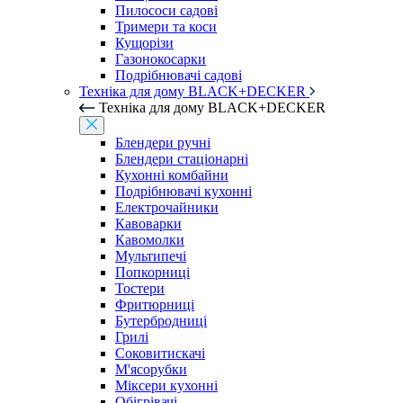
Пилососи садові
Тримери та коси
Кущорізи
Газонокосарки
Подрібнювачі садові
Техніка для дому BLACK+DECKER
Техніка для дому BLACK+DECKER
Блендери ручні
Блендери стаціонарні
Кухонні комбайни
Подрібнювачі кухонні
Електрочайники
Кавоварки
Кавомолки
Мультипечі
Попкорниці
Тостери
Фритюрниці
Бутербродниці
Грилі
Соковитискачі
М'ясорубки
Міксери кухонні
Обігрівачі