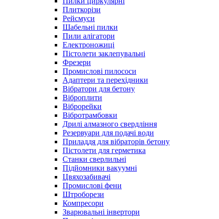
Пилки циркулярні
Плиткорізи
Рейсмуси
Шабельні пилки
Пили алігатори
Електроножиці
Пістолети заклепувальні
Фрезери
Промислові пилососи
Адаптери та перехідники
Вібратори для бетону
Віброплити
Віброрейки
Вібротрамбовки
Дрилі алмазного свердління
Резервуари для подачі води
Приладдя для вібраторів бетону
Пістолети для герметика
Станки сверлильні
Підйомники вакуумні
Цвяхозабивачі
Промислові фени
Штроборези
Компресори
Зварювальні інвертори