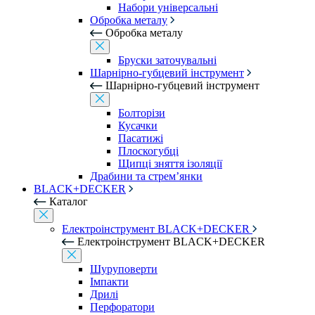
Набори універсальні
Обробка металу
Обробка металу
Бруски заточувальні
Шарнірно-губцевий інструмент
Шарнірно-губцевий інструмент
Болторізи
Кусачки
Пасатижі
Плоскогубці
Щипці зняття ізоляції
Драбини та стрем’янки
BLACK+DECKER
Каталог
Електроінструмент BLACK+DECKER
Електроінструмент BLACK+DECKER
Шуруповерти
Імпакти
Дрилі
Перфоратори