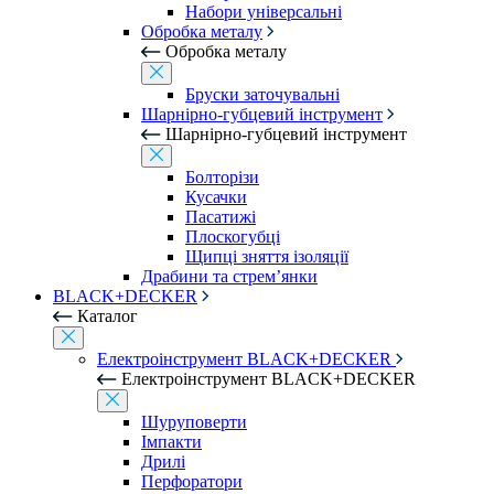
Набори універсальні
Обробка металу
Обробка металу
Бруски заточувальні
Шарнірно-губцевий інструмент
Шарнірно-губцевий інструмент
Болторізи
Кусачки
Пасатижі
Плоскогубці
Щипці зняття ізоляції
Драбини та стрем’янки
BLACK+DECKER
Каталог
Електроінструмент BLACK+DECKER
Електроінструмент BLACK+DECKER
Шуруповерти
Імпакти
Дрилі
Перфоратори