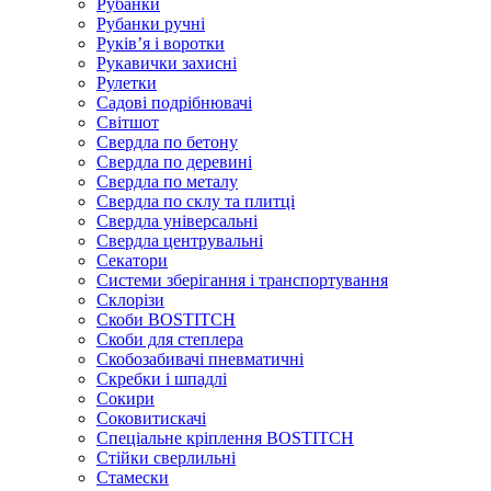
Рубанки
Рубанки ручні
Руківʼя і воротки
Рукавички захисні
Рулетки
Садові подрібнювачі
Світшот
Свердла по бетону
Свердла по деревині
Свердла по металу
Свердла по склу та плитці
Свердла універсальні
Свердла центрувальні
Секатори
Системи зберігання і транспортування
Склорізи
Скоби BOSTITCH
Скоби для степлера
Скобозабивачі пневматичні
Скребки і шпадлі
Сокири
Соковитискачі
Спеціальне кріплення BOSTITCH
Стійки сверлильні
Стамески