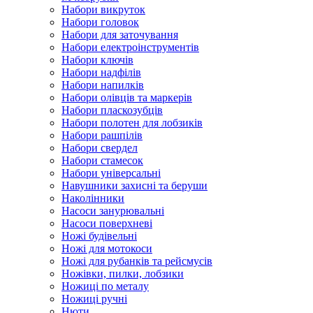
Набори викруток
Набори головок
Набори для заточування
Набори електроінструментів
Набори ключів
Набори надфілів
Набори напилків
Набори олівців та маркерів
Набори пласкозубців
Набори полотен для лобзиків
Набори рашпілів
Набори свердел
Набори стамесок
Набори універсальні
Навушники захисні та беруши
Наколінники
Насоси занурювальні
Насоси поверхневі
Ножі будівельні
Ножі для мотокоси
Ножі для рубанків та рейсмусів
Ножівки, пилки, лобзики
Ножиці по металу
Ножиці ручні
Нюти