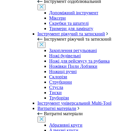
Інструмент оздоблювальний
Допоміжний інструмент
Міксери
Скребки та шпателі
Тримери для ламінату
Інструмент ріжучий та затискний
Інструмент ріжучий та затискний
Захоплення регульовані
Ножі будівельні
Ножі для рейсмусу та рубанка
Ножівки Пили Лобзики
Ножиці ручні
Склорізи
Струбцини
Стусла
Тиски
Труборізи
Інструмент універсальний Multi-Tool
Витратні матеріали
Витратні матеріали
Абразивні круги
Алмазні круги