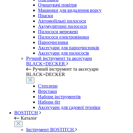
Очищувачі повітря
Машинки для видалення ворсу
Праски
Автомобільні пилососи
Акумуляторні пилососи
Пилососи мережеві
Пилососи електровіники
Пароочисники
Аксесуари для пароочисників
Аксесуари для пилососів
Ручний інструмент та аксесуари
BLACK+DECKER
Ручний інструмент та аксесуари
BLACK+DECKER
Степлери
Верстаки
Набори інструментів
Набори біт
Аксесуари для садової техніки
BOSTITCH
Каталог
Інструмент BOSTITCH