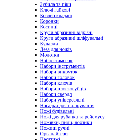
Зубила та піки
Ключі гайкові
Козли складані
Коронки
Косинці
Круги абразивні відрізні
Круги абразивні шліфувальні
Кувалди
Леза для ножів
Молотки
Набір стамесок
Набори інструментів
Набори викруток
Набори головок
Набори ключів
Набори плоскогубців
Набори свердл
Набори універсальні
Насадки для полірування
Ножі будівельні
Ножі для рубанка та рейсмусу
Ножівки, пили, лобзики
Ножиці ручні
Органайзери
Пасатижі