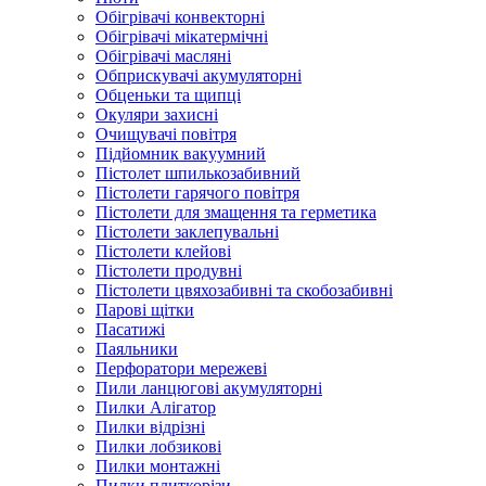
Обігрівачі конвекторні
Обігрівачі мікатермічні
Обігрівачі масляні
Обприскувачі акумуляторні
Обценьки та щипці
Окуляри захисні
Очищувачі повітря
Підйомник вакуумний
Пістолет шпилькозабивний
Пістолети гарячого повітря
Пістолети для змащення та герметика
Пістолети заклепувальні
Пістолети клейові
Пістолети продувні
Пістолети цвяхозабивні та скобозабивні
Парові щітки
Пасатижі
Паяльники
Перфоратори мережеві
Пили ланцюгові акумуляторні
Пилки Алігатор
Пилки відрізні
Пилки лобзикові
Пилки монтажні
Пилки плиткорізи