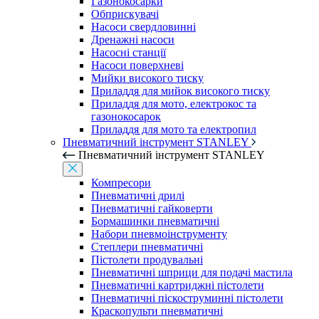
Газонокосарки
Обприскувачі
Насоси свердловинні
Дренажні насоси
Насосні станції
Насоси поверхневі
Мийки високого тиску
Приладдя для мийок високого тиску
Приладдя для мото, електрокос та
газонокосарок
Приладдя для мото та електропил
Пневматичний інструмент STANLEY
Пневматичний інструмент STANLEY
Компресори
Пневматичні дрилі
Пневматичні гайковерти
Бормашинки пневматичні
Набори пневмоінструменту
Степлери пневматичні
Пістолети продувальні
Пневматичні шприци для подачі мастила
Пневматичні картриджні пістолети
Пневматичні піскоструминні пістолети
Краскопульти пневматичні