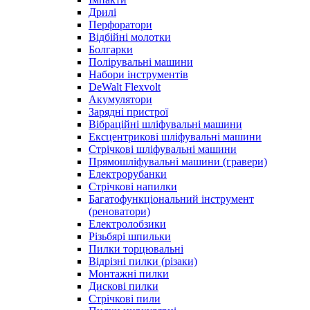
Дрилі
Перфоратори
Відбійні молотки
Болгарки
Полірувальні машини
Набори інструментів
DeWalt Flexvolt
Акумулятори
Зарядні пристрої
Вібраційні шліфувальні машини
Ексцентрикові шліфувальні машини
Стрічкові шліфувальні машини
Прямошліфувальні машини (гравери)
Електрорубанки
Стрічкові напилки
Багатофункціональний інструмент
(реноватори)
Електролобзики
Різьбярі шпильки
Пилки торцювальні
Відрізні пилки (різаки)
Монтажні пилки
Дискові пилки
Стрічкові пили