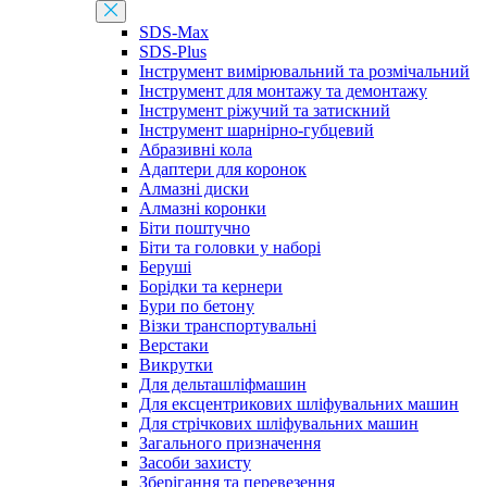
SDS-Max
SDS-Plus
Інструмент вимірювальний та розмічальний
Інструмент для монтажу та демонтажу
Інструмент ріжучий та затискний
Інструмент шарнірно-губцевий
Абразивні кола
Адаптери для коронок
Алмазні диски
Алмазні коронки
Біти поштучно
Біти та головки у наборі
Беруші
Борідки та кернери
Бури по бетону
Візки транспортувальні
Верстаки
Викрутки
Для дельташліфмашин
Для ексцентрикових шліфувальних машин
Для стрічкових шліфувальних машин
Загального призначення
Засоби захисту
Зберігання та перевезення