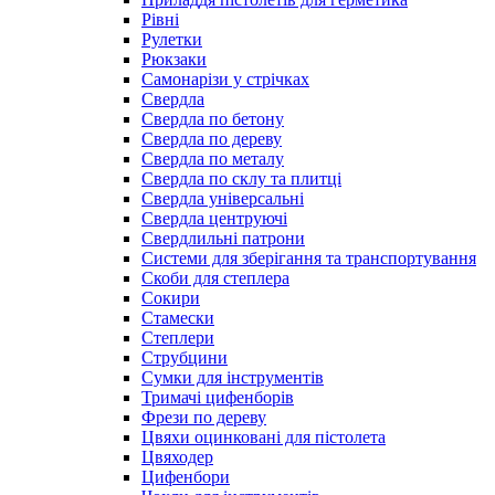
Рівні
Рулетки
Рюкзаки
Самонарізи у стрічках
Свердла
Свердла по бетону
Свердла по дереву
Свердла по металу
Свердла по склу та плитці
Свердла універсальні
Свердла центруючі
Свердлильні патрони
Системи для зберігання та транспортування
Скоби для степлера
Сокири
Стамески
Степлери
Струбцини
Сумки для інструментів
Тримачі цифенборів
Фрези по дереву
Цвяхи оцинковані для пістолета
Цвяходер
Цифенбори