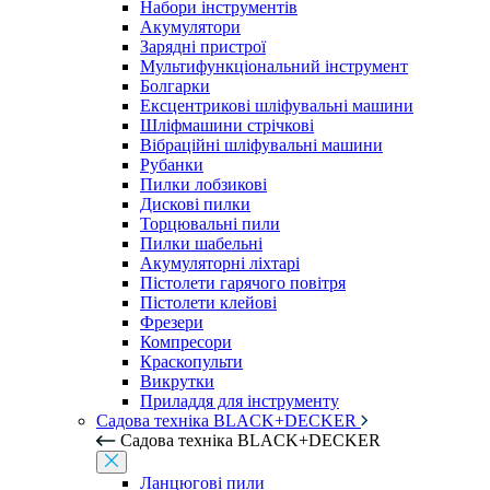
Набори інструментів
Акумулятори
Зарядні пристрої
Мультифункціональний інструмент
Болгарки
Ексцентрикові шліфувальні машини
Шліфмашини стрічкові
Вібраційні шліфувальні машини
Рубанки
Пилки лобзикові
Дискові пилки
Торцювальні пили
Пилки шабельні
Акумуляторні ліхтарі
Пістолети гарячого повітря
Пістолети клейові
Фрезери
Компресори
Краскопульти
Викрутки
Приладдя для інструменту
Садова техніка BLACK+DECKER
Садова техніка BLACK+DECKER
Ланцюгові пили