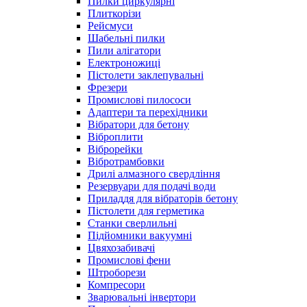
Пилки циркулярні
Плиткорізи
Рейсмуси
Шабельні пилки
Пили алігатори
Електроножиці
Пістолети заклепувальні
Фрезери
Промислові пилососи
Адаптери та перехідники
Вібратори для бетону
Віброплити
Віброрейки
Вібротрамбовки
Дрилі алмазного свердління
Резервуари для подачі води
Приладдя для вібраторів бетону
Пістолети для герметика
Станки сверлильні
Підйомники вакуумні
Цвяхозабивачі
Промислові фени
Штроборези
Компресори
Зварювальні інвертори