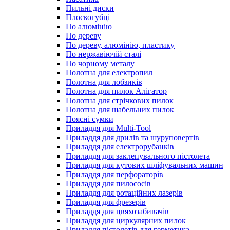
Пильні диски
Плоскогубці
По алюмінію
По дереву
По дереву, алюмінію, пластику
По нержавіючій сталі
По чорному металу
Полотна для електропил
Полотна для лобзиків
Полотна для пилок Алігатор
Полотна для стрічкових пилок
Полотна для шабельних пилок
Поясні сумки
Приладдя для Multi-Tool
Приладдя для дрилів та шуруповертів
Приладдя для електрорубанків
Приладдя для заклепувального пістолета
Приладдя для кутових шліфувальних машин
Приладдя для перфораторів
Приладдя для пилососів
Приладдя для ротаційних лазерів
Приладдя для фрезерів
Приладдя для цвяхозабивачів
Приладдя для циркулярних пилок
Приладдя пістолетів для герметика