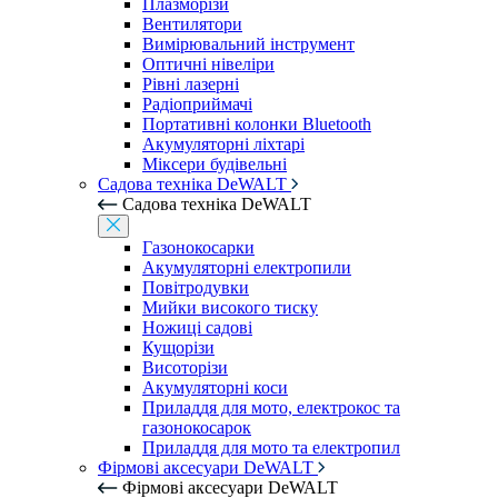
Плазморізи
Вентилятори
Вимірювальний інструмент
Оптичні нівеліри
Рівні лазерні
Радіоприймачі
Портативні колонки Bluetooth
Акумуляторні ліхтарі
Міксери будівельні
Садова техніка DeWALT
Садова техніка DeWALT
Газонокосарки
Акумуляторні електропили
Повітродувки
Мийки високого тиску
Ножиці садові
Кущорізи
Висоторізи
Акумуляторні коси
Приладдя для мото, електрокос та
газонокосарок
Приладдя для мото та електропил
Фірмові аксесуари DeWALT
Фірмові аксесуари DeWALT