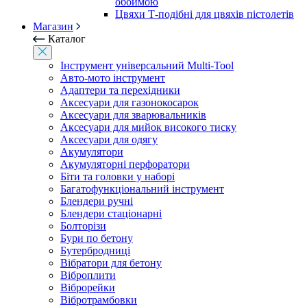
обоймою
Цвяхи Т-подібні для цвяхів пістолетів
Магазин
Каталог
Інструмент універсальний Multi-Tool
Авто-мото інструмент
Адаптери та перехідники
Аксесуари для газонокосарок
Аксесуари для зварювальників
Аксесуари для мийок високого тиску
Аксесуари для одягу
Акумулятори
Акумуляторні перфоратори
Біти та головки у наборі
Багатофункціональний інструмент
Блендери ручні
Блендери стаціонарні
Болторізи
Бури по бетону
Бутербродниці
Вібратори для бетону
Віброплити
Віброрейки
Вібротрамбовки