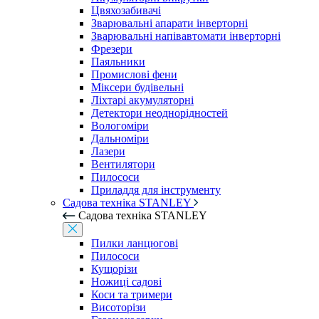
Цвяхозабивачі
Зварювальні апарати інверторні
Зварювальні напівавтомати інверторні
Фрезери
Паяльники
Промислові фени
Міксери будівельні
Ліхтарі акумуляторні
Детектори неоднорідностей
Вологоміри
Дальноміри
Лазери
Вентилятори
Пилососи
Приладдя для інструменту
Садова техніка STANLEY
Садова техніка STANLEY
Пилки ланцюгові
Пилососи
Кущорізи
Ножиці садові
Коси та тримери
Висоторізи