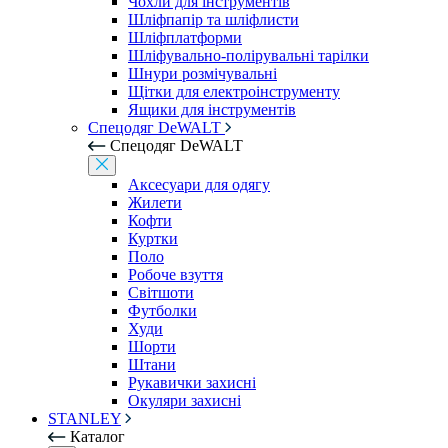
Чохли для інструментів
Шліфпапір та шліфлисти
Шліфплатформи
Шліфувально-полірувальні тарілки
Шнури розмічувальні
Щітки для електроінструменту
Ящики для інструментів
Спецодяг DeWALT
Спецодяг DeWALT
Аксесуари для одягу
Жилети
Кофти
Куртки
Поло
Робоче взуття
Світшоти
Футболки
Худи
Шорти
Штани
Рукавички захисні
Окуляри захисні
STANLEY
Каталог