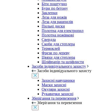
Біти поштучно
Бури по бетону
Заклепки
Леза для ножів
Леза для рашпилів
Пильні диски
Полотна для електропил
Полотна ножівкові
Свердла
Скоби для степлера
Термоклей
Фрези по дереву
Цвяхи для степлера
Шліфпапір та шліфлисти
Засоби індивідуального захисту
Засоби індивідуального захисту
Захисні навушники
Маски захисні
Окуляри захисні
Рукавички захисні
Зберігання та перевезення
Зберігання та перевезення