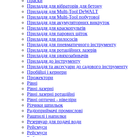
Праски
Приладдя для вібраторів для бетону
Приладдя для Multi-Tool DeWALT
Приладдя для Multi-Tool побутової
Приладдя для акумуляторних викруток
Приладдя для краскопультів
Приладдя для парових щіток
Приладдя для пилососів
Приладдя для пневматичного інструменту
Приладдя для ротаційних лазерів
Приладдя для цвяхозабивачів
Приладдя до інструменту
Приладдя та аксесуари до садового інструменту
Пробійці і кернери
Прожектори
Рівні
Рівні лазерні
Рівні лазерні ротаційні
Рівні оптичні - нівеліри
Різчики шпильок
Радіоприймачі промислові
Рашпилі і напилки
Резервуар для подачі води
Рейсмуси
Рейсмуси