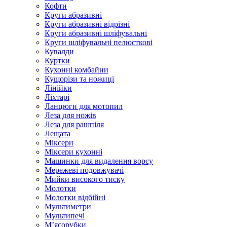
Кофти
Круги абразивні
Круги абразивні відрізні
Круги абразивні шліфувальні
Круги шліфувальні пелюсткові
Кувалди
Куртки
Кухонні комбайни
Кущорізи та ножиці
Лінійки
Ліхтарі
Ланцюги для мотопил
Леза для ножів
Леза для рашпіля
Лещата
Міксери
Міксери кухонні
Машинки для видалення ворсу
Мережеві подовжувачі
Мийки високого тиску
Молотки
Молотки відбійні
Мультиметри
Мультипечі
М’ясорубки