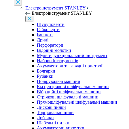
Електроінструмент STANLEY
Електроінструмент STANLEY
Шуруповерти
Гайковерти
Імпакти
Дрилі
Перфоратори
Відбійні молотки
Мультифункціональний інструмент
Набори інструментів
Акумулятори та зарядні пристрої
Болгарки
Рубанки
Полірувальні машини
Ексцентрикові шліфувальні машини
Вібраційні шліфувальні машини
Стрічкові шліфувальні машини
Прямошліфувальні шліфувальні машини
Дискові пилки
Торцювальні пили
Лобзики
Шабельні пилки
Акумуляторні викрутки