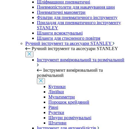
Шліфмашини пневматичні
Пневмопістолети для накачування шин
Пневматичні манометри
Фільтри для пневматичного інструменту
Приладдя для пневматичного інструменту
STANLEY
Шланги всмоктувальні
Шланги для стисненого повітря
Ручний інструмент та аксесуари STANLEY
Ручний інструмент та аксесуари STANLEY
Інструмент вимірювальний та розмічальний
Інструмент вимірювальний та
розмічальний
Кутники
Лінійки
Мультиметри
Порошок крейдяний
Рівні
Рулетки
Шнури розмічувальні
Штативи
Інструмент для автомобілістів