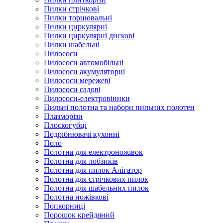
Пилки стрічкові
Пилки торцювальні
Пилки циркулярні
Пилки циркулярні дискові
Пилки шабельні
Пилососи
Пилососи автомобільні
Пилососи акумуляторні
Пилососи мережеві
Пилососи садові
Пилососи-електровіники
Пильні полотна та набори пильних полотен
Плазморізи
Плоскогубці
Подрібнювачі кухонні
Поло
Полотна для електроножівок
Полотна для лобзиків
Полотна для пилок Алігатор
Полотна для стрічкових пилок
Полотна для шабельних пилок
Полотна ножівкові
Попкорниці
Порошок крейдяний