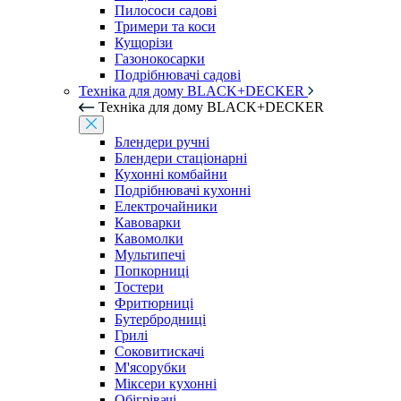
Пилососи садові
Тримери та коси
Кущорізи
Газонокосарки
Подрібнювачі садові
Техніка для дому BLACK+DECKER
Техніка для дому BLACK+DECKER
Блендери ручні
Блендери стаціонарні
Кухонні комбайни
Подрібнювачі кухонні
Електрочайники
Кавоварки
Кавомолки
Мультипечі
Попкорниці
Тостери
Фритюрниці
Бутербродниці
Грилі
Соковитискачі
М'ясорубки
Міксери кухонні
Обігрівачі