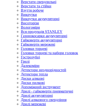
Верстати свердлильні
Верстати та стійки
Взуття робоче
Викрутки
Викрутки акумуляторні
Висоторізи
Вологоміри
Вся продукція STANLEY
Газонокосарки акумуляторні
Гайковерти акумуляторні
Гайковерти мережеві
Головки торцеві
Головки торцеві та набори головок
Гострозубці
Грилі
Далекоміри
Детектори неоднорідностей
Детектори тепла
Диски алмазні
Диски пилкові
Допоміжний інструмент
Дрилі - гайковерти пневматичні
Дрилі акумуляторні
Дрилі алмазного свердління
Дрилі мережеві