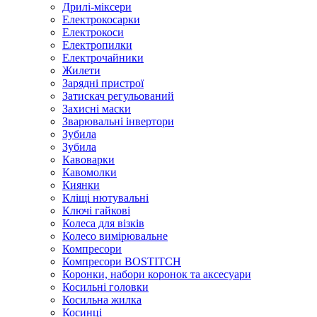
Дрилі-міксери
Електрокосарки
Електрокоси
Електропилки
Електрочайники
Жилети
Зарядні пристрої
Затискач регульований
Захисні маски
Зварювальні інвертори
Зубила
Зубила
Кавоварки
Кавомолки
Киянки
Кліщі нютувальні
Ключі гайкові
Колеса для візків
Колесо вимірювальне
Компресори
Компресори BOSTITCH
Коронки, набори коронок та аксесуари
Косильні головки
Косильна жилка
Косинці