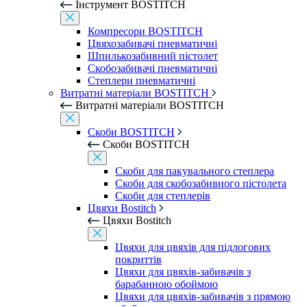
Інструмент BOSTITCH
Компресори BOSTITCH
Цвяхозабивачі пневматичні
Шпилькозабивний пістолет
Скобозабивачі пневматичні
Степлери пневматичні
Витратні матеріали BOSTITCH
Витратні матеріали BOSTITCH
Скоби BOSTITCH
Скоби BOSTITCH
Скоби для пакувального степлера
Скоби для скобозабивного пістолета
Скоби для степлерів
Цвяхи Bostitch
Цвяхи Bostitch
Цвяхи для цвяхів для підлогових
покриттів
Цвяхи для цвяхів-забивачів з
барабанною обоймою
Цвяхи для цвяхів-забивачів з прямою