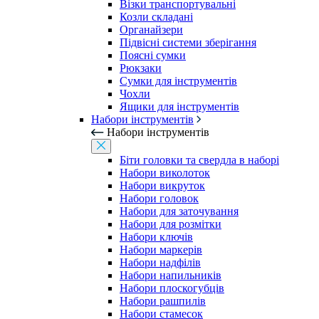
Візки транспортувальні
Козли складані
Органайзери
Підвісні системи зберігання
Поясні сумки
Рюкзаки
Сумки для інструментів
Чохли
Ящики для інструментів
Набори інструментів
Набори інструментів
Біти головки та свердла в наборі
Набори виколоток
Набори викруток
Набори головок
Набори для заточування
Набори для розмітки
Набори ключів
Набори маркерів
Набори надфілів
Набори напильників
Набори плоскогубців
Набори рашпилів
Набори стамесок