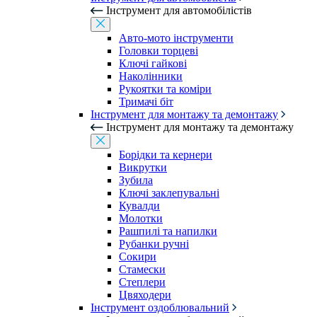
Інструмент для автомобілістів
Авто-мото інструменти
Головки торцеві
Ключі гайкові
Наколінники
Рукоятки та коміри
Тримачі біт
Інструмент для монтажу та демонтажу
Інструмент для монтажу та демонтажу
Борідки та кернери
Викрутки
Зубила
Ключі заклепувальні
Кувалди
Молотки
Рашпилі та напилки
Рубанки ручні
Сокири
Стамески
Степлери
Цвяходери
Інструмент оздоблювальний