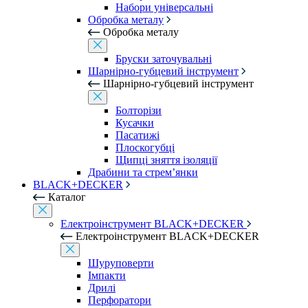
Набори універсальні
Обробка металу
Обробка металу
Бруски заточувальні
Шарнірно-губцевий інструмент
Шарнірно-губцевий інструмент
Болторізи
Кусачки
Пасатижі
Плоскогубці
Щипці зняття ізоляції
Драбини та стрем’янки
BLACK+DECKER
Каталог
Електроінструмент BLACK+DECKER
Електроінструмент BLACK+DECKER
Шуруповерти
Імпакти
Дрилі
Перфоратори