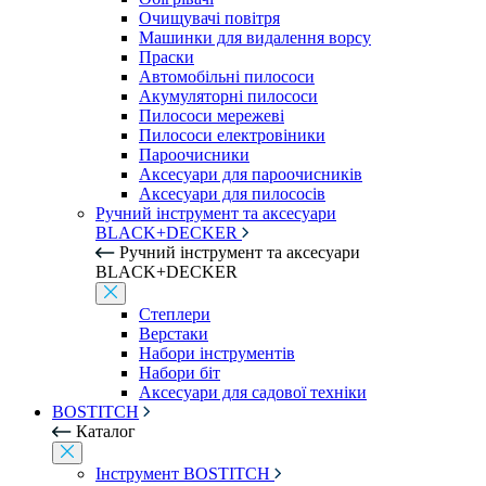
Очищувачі повітря
Машинки для видалення ворсу
Праски
Автомобільні пилососи
Акумуляторні пилососи
Пилососи мережеві
Пилососи електровіники
Пароочисники
Аксесуари для пароочисників
Аксесуари для пилососів
Ручний інструмент та аксесуари
BLACK+DECKER
Ручний інструмент та аксесуари
BLACK+DECKER
Степлери
Верстаки
Набори інструментів
Набори біт
Аксесуари для садової техніки
BOSTITCH
Каталог
Інструмент BOSTITCH