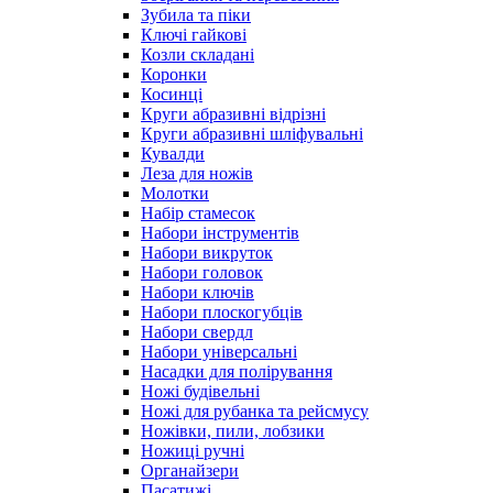
Зубила та піки
Ключі гайкові
Козли складані
Коронки
Косинці
Круги абразивні відрізні
Круги абразивні шліфувальні
Кувалди
Леза для ножів
Молотки
Набір стамесок
Набори інструментів
Набори викруток
Набори головок
Набори ключів
Набори плоскогубців
Набори свердл
Набори універсальні
Насадки для полірування
Ножі будівельні
Ножі для рубанка та рейсмусу
Ножівки, пили, лобзики
Ножиці ручні
Органайзери
Пасатижі