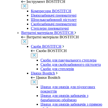
Інструмент BOSTITCH
Компресори BOSTITCH
Цвяхозабивачі пневматичні
Шпилькозабивний пістолет
Скобозабивачі пневматичні
Степлери пневматичні
Витратні матеріали BOSTITCH
Витратні матеріали BOSTITCH
Скоби BOSTITCH
Скоби BOSTITCH
Скоби для пакувального степлера
Скоби для скобозабивного пістолета
Скоби для степлерів
Цвяхи Bostitch
Цвяхи Bostitch
Цвяхи для цвяхів для підлогових
покриттів
Цвяхи для цвяхів-забивачів з
барабанною обоймою
Цвяхи для цвяхів-забивачів з прямою