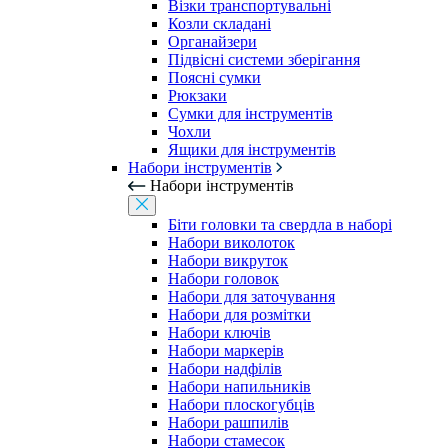
Візки транспортувальні
Козли складані
Органайзери
Підвісні системи зберігання
Поясні сумки
Рюкзаки
Сумки для інструментів
Чохли
Ящики для інструментів
Набори інструментів
Набори інструментів
Біти головки та свердла в наборі
Набори виколоток
Набори викруток
Набори головок
Набори для заточування
Набори для розмітки
Набори ключів
Набори маркерів
Набори надфілів
Набори напильників
Набори плоскогубців
Набори рашпилів
Набори стамесок