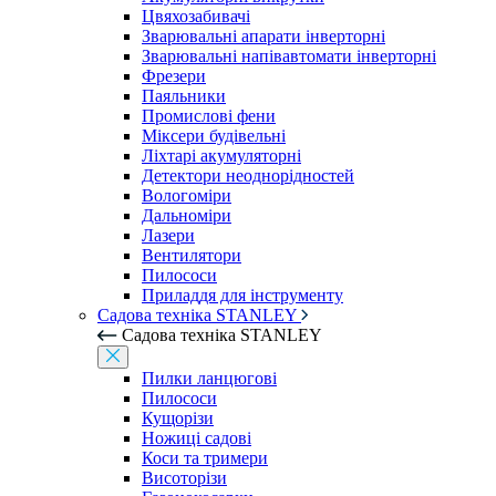
Цвяхозабивачі
Зварювальні апарати інверторні
Зварювальні напівавтомати інверторні
Фрезери
Паяльники
Промислові фени
Міксери будівельні
Ліхтарі акумуляторні
Детектори неоднорідностей
Вологоміри
Дальноміри
Лазери
Вентилятори
Пилососи
Приладдя для інструменту
Садова техніка STANLEY
Садова техніка STANLEY
Пилки ланцюгові
Пилососи
Кущорізи
Ножиці садові
Коси та тримери
Висоторізи