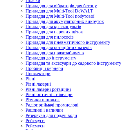
Праски
Приладдя для вібраторів для бетону
Приладдя для Multi-Tool DeWALT
Приладдя для Multi-Tool побутової
Приладдя для акумуляторних викруток
Приладдя для краскопультів
Приладдя для парових щіток
Приладдя для пилососів
Приладдя для пневматичного інструменту
Приладдя для ротаційних лазерів
Приладдя для цвяхозабивачів
Приладдя до інструменту
Приладдя та аксесуари до садового інструменту
Пробійці і кернери
Прожектори
Рівні
Рівні лазерні
Рівні лазерні ротаційні
Рівні оптичні - нівеліри
Різчики шпильок
Радіоприймачі промислові
Рашпилі і напилки
Резервуар для подачі води
Рейсмуси
Рейсмуси