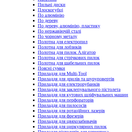
Пильні диски
Плоскогубці
По алюмінію
По дереву
По дереву, алюмінію, пластику
По нержавіючій сталі
По чорному металу
Полотна для електропил
Полотна для лобзиків
Полотна для пилок Алігатор
Полотна для стрічкових пилок
Полотна для шабельних пилок
Поясні сумки
Приладдя для Multi-Tool
Приладдя для дрилів та шуруповертів
Приладдя для електрорубанків
Приладдя для заклепувального пістолета
Приладдя для кутових шліфувальних машин
Приладдя для перфораторів
Приладдя для пилососів
Приладдя для ротаційних лазерів
Приладдя для фрезерів
Приладдя для цвяхозабивачів
Приладдя для циркулярних пилок
Приладдя пістолетів для герметика