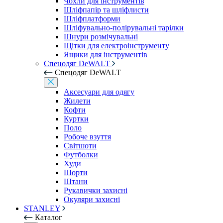
Чохли для інструментів
Шліфпапір та шліфлисти
Шліфплатформи
Шліфувально-полірувальні тарілки
Шнури розмічувальні
Щітки для електроінструменту
Ящики для інструментів
Спецодяг DeWALT
Спецодяг DeWALT
Аксесуари для одягу
Жилети
Кофти
Куртки
Поло
Робоче взуття
Світшоти
Футболки
Худи
Шорти
Штани
Рукавички захисні
Окуляри захисні
STANLEY
Каталог