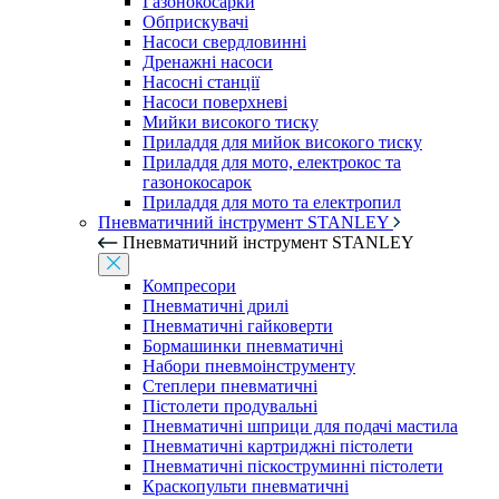
Газонокосарки
Обприскувачі
Насоси свердловинні
Дренажні насоси
Насосні станції
Насоси поверхневі
Мийки високого тиску
Приладдя для мийок високого тиску
Приладдя для мото, електрокос та
газонокосарок
Приладдя для мото та електропил
Пневматичний інструмент STANLEY
Пневматичний інструмент STANLEY
Компресори
Пневматичні дрилі
Пневматичні гайковерти
Бормашинки пневматичні
Набори пневмоінструменту
Степлери пневматичні
Пістолети продувальні
Пневматичні шприци для подачі мастила
Пневматичні картриджні пістолети
Пневматичні піскоструминні пістолети
Краскопульти пневматичні