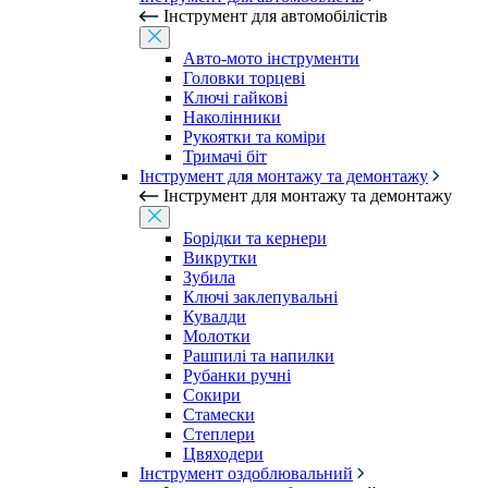
Інструмент для автомобілістів
Авто-мото інструменти
Головки торцеві
Ключі гайкові
Наколінники
Рукоятки та коміри
Тримачі біт
Інструмент для монтажу та демонтажу
Інструмент для монтажу та демонтажу
Борідки та кернери
Викрутки
Зубила
Ключі заклепувальні
Кувалди
Молотки
Рашпилі та напилки
Рубанки ручні
Сокири
Стамески
Степлери
Цвяходери
Інструмент оздоблювальний