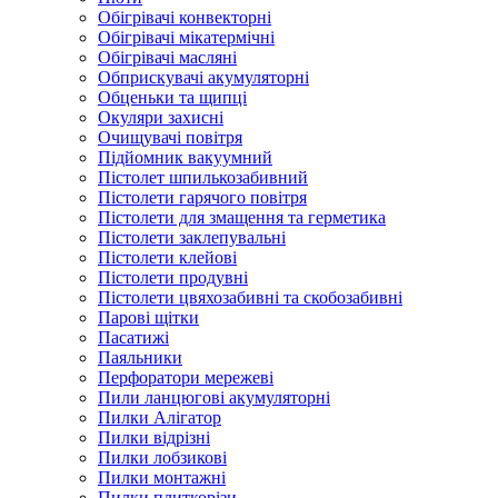
Обігрівачі конвекторні
Обігрівачі мікатермічні
Обігрівачі масляні
Обприскувачі акумуляторні
Обценьки та щипці
Окуляри захисні
Очищувачі повітря
Підйомник вакуумний
Пістолет шпилькозабивний
Пістолети гарячого повітря
Пістолети для змащення та герметика
Пістолети заклепувальні
Пістолети клейові
Пістолети продувні
Пістолети цвяхозабивні та скобозабивні
Парові щітки
Пасатижі
Паяльники
Перфоратори мережеві
Пили ланцюгові акумуляторні
Пилки Алігатор
Пилки відрізні
Пилки лобзикові
Пилки монтажні
Пилки плиткорізи