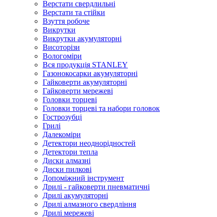
Верстати свердлильні
Верстати та стійки
Взуття робоче
Викрутки
Викрутки акумуляторні
Висоторізи
Вологоміри
Вся продукція STANLEY
Газонокосарки акумуляторні
Гайковерти акумуляторні
Гайковерти мережеві
Головки торцеві
Головки торцеві та набори головок
Гострозубці
Грилі
Далекоміри
Детектори неоднорідностей
Детектори тепла
Диски алмазні
Диски пилкові
Допоміжний інструмент
Дрилі - гайковерти пневматичні
Дрилі акумуляторні
Дрилі алмазного свердління
Дрилі мережеві