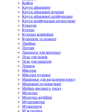
Кофти
Круги абразивні
Круги абразивні відрізні
Круги абразивні шліфувальні
Круги шліфувальні пелюсткові
Кувалди
Куртки
Кухонні комбайни
Кущорізи та ножиці
Лінійки
Ліхтарі
Ланцюги для мотопил
Леза для ножів
Леза для рашпіля
Лещата
Міксери
Міксери кухонні
Машинки для видалення ворсу
Мережеві подовжувачі
Мийки високого тиску
Молотки
Молотки відбійні
Мультиметри
Мультипечі
М’ясорубки