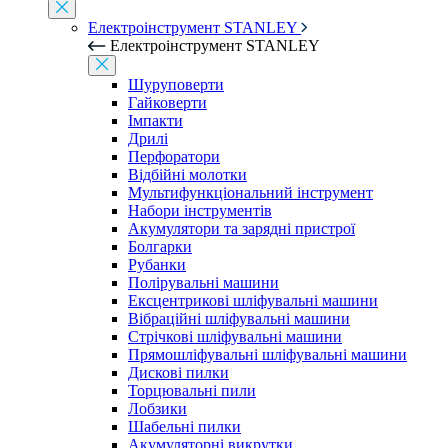
Електроінструмент STANLEY
Електроінструмент STANLEY
Шуруповерти
Гайковерти
Імпакти
Дрилі
Перфоратори
Відбійні молотки
Мультифункціональний інструмент
Набори інструментів
Акумулятори та зарядні пристрої
Болгарки
Рубанки
Полірувальні машини
Ексцентрикові шліфувальні машини
Вібраційні шліфувальні машини
Стрічкові шліфувальні машини
Прямошліфувальні шліфувальні машини
Дискові пилки
Торцювальні пили
Лобзики
Шабельні пилки
Акумуляторні викрутки