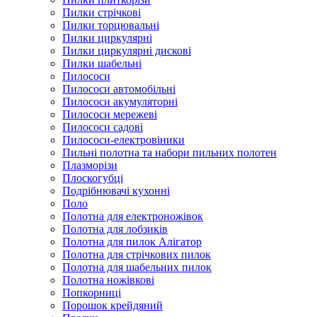
Пилки стрічкові
Пилки торцювальні
Пилки циркулярні
Пилки циркулярні дискові
Пилки шабельні
Пилососи
Пилососи автомобільні
Пилососи акумуляторні
Пилососи мережеві
Пилососи садові
Пилососи-електровіники
Пильні полотна та набори пильних полотен
Плазморізи
Плоскогубці
Подрібнювачі кухонні
Поло
Полотна для електроножівок
Полотна для лобзиків
Полотна для пилок Алігатор
Полотна для стрічкових пилок
Полотна для шабельних пилок
Полотна ножівкові
Попкорниці
Порошок крейдяний