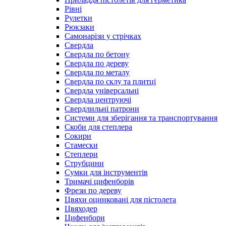
Рівні
Рулетки
Рюкзаки
Самонарізи у стрічках
Свердла
Свердла по бетону
Свердла по дереву
Свердла по металу
Свердла по склу та плитці
Свердла універсальні
Свердла центруючі
Свердлильні патрони
Системи для зберігання та транспортування
Скоби для степлера
Сокири
Стамески
Степлери
Струбцини
Сумки для інструментів
Тримачі цифенборів
Фрези по дереву
Цвяхи оцинковані для пістолета
Цвяходер
Цифенбори