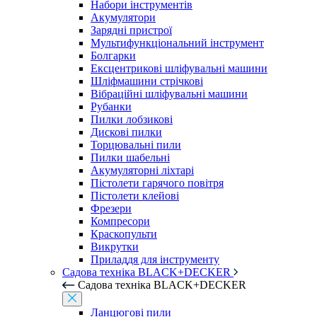
Набори інструментів
Акумулятори
Зарядні пристрої
Мультифункціональний інструмент
Болгарки
Ексцентрикові шліфувальні машини
Шліфмашини стрічкові
Вібраційні шліфувальні машини
Рубанки
Пилки лобзикові
Дискові пилки
Торцювальні пили
Пилки шабельні
Акумуляторні ліхтарі
Пістолети гарячого повітря
Пістолети клейові
Фрезери
Компресори
Краскопульти
Викрутки
Приладдя для інструменту
Садова техніка BLACK+DECKER
Садова техніка BLACK+DECKER
Ланцюгові пили