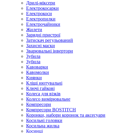
Дрилі-міксери
Електрокосарки
Електрокоси
Електропилки
Електрочайники
Жилети
Зарядні пристрої
Затискач регульований
Захисні маски
Зварювальні інвертори
Зубила
Зубила
Кавоварки
Кавомолки
Киянки
Кліщі нютувальні
Ключі гайкові
Колеса для візків
Колесо вимірювальне
Компресори
Компресори BOSTITCH
Коронки, набори коронок та аксесуари
Косильні головки
Косильна жилка
Косинці