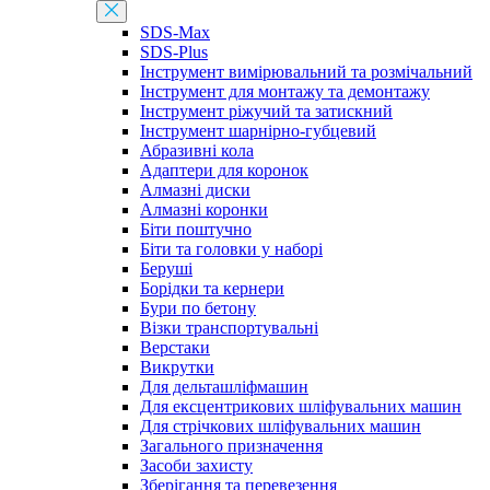
SDS-Max
SDS-Plus
Інструмент вимірювальний та розмічальний
Інструмент для монтажу та демонтажу
Інструмент ріжучий та затискний
Інструмент шарнірно-губцевий
Абразивні кола
Адаптери для коронок
Алмазні диски
Алмазні коронки
Біти поштучно
Біти та головки у наборі
Беруші
Борідки та кернери
Бури по бетону
Візки транспортувальні
Верстаки
Викрутки
Для дельташліфмашин
Для ексцентрикових шліфувальних машин
Для стрічкових шліфувальних машин
Загального призначення
Засоби захисту
Зберігання та перевезення