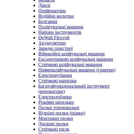
Дрилі
Перфоратори
Відбійні молотки
Болгарки
Полірувальні машини
Набори інструментів
DeWalt Flexvolt
Акумулятори
Зарядні пристрої
Вібраційні шліфувальні машини
Ексцентрикові шліфувальні машини
Стрічкові шліфувальні машини
Прямошліфувальні машини (гравери)
Електрорубанки
Стрічкові напилки
Багатофункціональний інструмент
(реноватори)
Електролобзики
Різьбярі шпильки
Пилки торцювальні
Відрізні пилки (різаки)
Монтажні пилки
Дискові пилки
Стрічкові пили