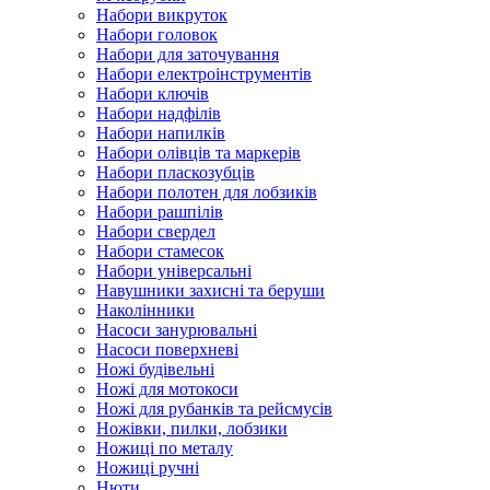
Набори викруток
Набори головок
Набори для заточування
Набори електроінструментів
Набори ключів
Набори надфілів
Набори напилків
Набори олівців та маркерів
Набори пласкозубців
Набори полотен для лобзиків
Набори рашпілів
Набори свердел
Набори стамесок
Набори універсальні
Навушники захисні та беруши
Наколінники
Насоси занурювальні
Насоси поверхневі
Ножі будівельні
Ножі для мотокоси
Ножі для рубанків та рейсмусів
Ножівки, пилки, лобзики
Ножиці по металу
Ножиці ручні
Нюти