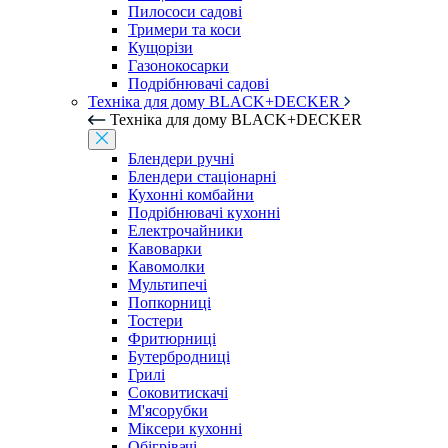
Пилососи садові
Тримери та коси
Кущорізи
Газонокосарки
Подрібнювачі садові
Техніка для дому BLACK+DECKER
Техніка для дому BLACK+DECKER
Блендери ручні
Блендери стаціонарні
Кухонні комбайни
Подрібнювачі кухонні
Електрочайники
Кавоварки
Кавомолки
Мультипечі
Попкорниці
Тостери
Фритюрниці
Бутербродниці
Грилі
Соковитискачі
М'ясорубки
Міксери кухонні
Обігрівачі