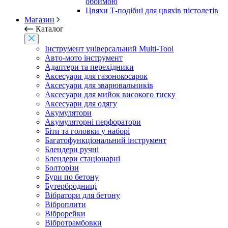
обоймою
Цвяхи Т-подібні для цвяхів пістолетів
Магазин
Каталог
Інструмент універсальний Multi-Tool
Авто-мото інструмент
Адаптери та перехідники
Аксесуари для газонокосарок
Аксесуари для зварювальників
Аксесуари для мийок високого тиску
Аксесуари для одягу
Акумулятори
Акумуляторні перфоратори
Біти та головки у наборі
Багатофункціональний інструмент
Блендери ручні
Блендери стаціонарні
Болторізи
Бури по бетону
Бутербродниці
Вібратори для бетону
Віброплити
Віброрейки
Вібротрамбовки