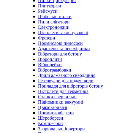
Пилки циркулярні
Плиткорізи
Рейсмуси
Шабельні пилки
Пили алігатори
Електроножиці
Пістолети заклепувальні
Фрезери
Промислові пилососи
Адаптери та перехідники
Вібратори для бетону
Віброплити
Віброрейки
Вібротрамбовки
Дрилі алмазного свердління
Резервуари для подачі води
Приладдя для вібраторів бетону
Пістолети для герметика
Станки сверлильні
Підйомники вакуумні
Цвяхозабивачі
Промислові фени
Штроборези
Компресори
Зварювальні інвертори