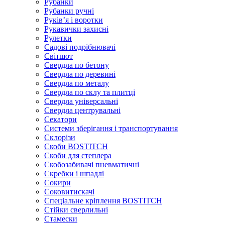
Рубанки
Рубанки ручні
Руківʼя і воротки
Рукавички захисні
Рулетки
Садові подрібнювачі
Світшот
Свердла по бетону
Свердла по деревині
Свердла по металу
Свердла по склу та плитці
Свердла універсальні
Свердла центрувальні
Секатори
Системи зберігання і транспортування
Склорізи
Скоби BOSTITCH
Скоби для степлера
Скобозабивачі пневматичні
Скребки і шпадлі
Сокири
Соковитискачі
Спеціальне кріплення BOSTITCH
Стійки сверлильні
Стамески