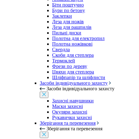
Біти поштучно
Бури по бетону
Заклепки
Леза для ножів
Леза для рашпилів
Пильні диски
Полотна для електропил
Полотна ножівкові
Свердла
Скоби для степлера
Термоклей
Фрези по дереву
Цвяхи для степлера
Шліфпапір та шліфлисти
Засоби індивідуального захисту
Засоби індивідуального захисту
Захисні навушники
Маски захисні
Окуляри захисні
Рукавички захисні
Зберігання та перевезення
Зберігання та перевезення