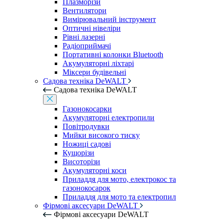
Плазморізи
Вентилятори
Вимірювальний інструмент
Оптичні нівеліри
Рівні лазерні
Радіоприймачі
Портативні колонки Bluetooth
Акумуляторні ліхтарі
Міксери будівельні
Садова техніка DeWALT
Садова техніка DeWALT
Газонокосарки
Акумуляторні електропили
Повітродувки
Мийки високого тиску
Ножиці садові
Кущорізи
Висоторізи
Акумуляторні коси
Приладдя для мото, електрокос та
газонокосарок
Приладдя для мото та електропил
Фірмові аксесуари DeWALT
Фірмові аксесуари DeWALT