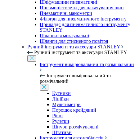
Шліфмашини пневматичні
Пневмопістолети для накачування шин
Пневматичні манометри
Фільтри для пневматичного інструменту
Приладдя для пневматичного інструменту
STANLEY
Шланги всмоктувальні
Шланги для стисненого повітря
Ручний інструмент та аксесуари STANLEY
Ручний інструмент та аксесуари STANLEY
Інструмент вимірювальний та розмічальний
Інструмент вимірювальний та
розмічальний
Кутники
Лінійки
Мультиметри
Порошок крейдяний
Рівні
Рулетки
Шнури розмічувальні
Штативи
Інструмент для автомобілістів