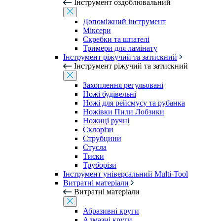
Інструмент оздоблювальний
Допоміжний інструмент
Міксери
Скребки та шпателі
Тримери для ламінату
Інструмент ріжучий та затискний
Інструмент ріжучий та затискний
Захоплення регульовані
Ножі будівельні
Ножі для рейсмусу та рубанка
Ножівки Пили Лобзики
Ножиці ручні
Склорізи
Струбцини
Стусла
Тиски
Труборізи
Інструмент універсальний Multi-Tool
Витратні матеріали
Витратні матеріали
Абразивні круги
Алмазні круги