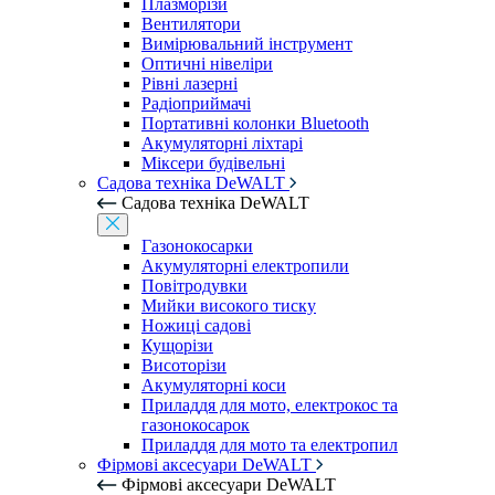
Плазморізи
Вентилятори
Вимірювальний інструмент
Оптичні нівеліри
Рівні лазерні
Радіоприймачі
Портативні колонки Bluetooth
Акумуляторні ліхтарі
Міксери будівельні
Садова техніка DeWALT
Садова техніка DeWALT
Газонокосарки
Акумуляторні електропили
Повітродувки
Мийки високого тиску
Ножиці садові
Кущорізи
Висоторізи
Акумуляторні коси
Приладдя для мото, електрокос та
газонокосарок
Приладдя для мото та електропил
Фірмові аксесуари DeWALT
Фірмові аксесуари DeWALT