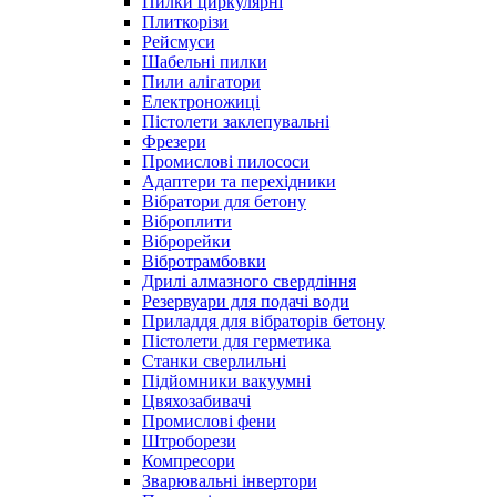
Пилки циркулярні
Плиткорізи
Рейсмуси
Шабельні пилки
Пили алігатори
Електроножиці
Пістолети заклепувальні
Фрезери
Промислові пилососи
Адаптери та перехідники
Вібратори для бетону
Віброплити
Віброрейки
Вібротрамбовки
Дрилі алмазного свердління
Резервуари для подачі води
Приладдя для вібраторів бетону
Пістолети для герметика
Станки сверлильні
Підйомники вакуумні
Цвяхозабивачі
Промислові фени
Штроборези
Компресори
Зварювальні інвертори