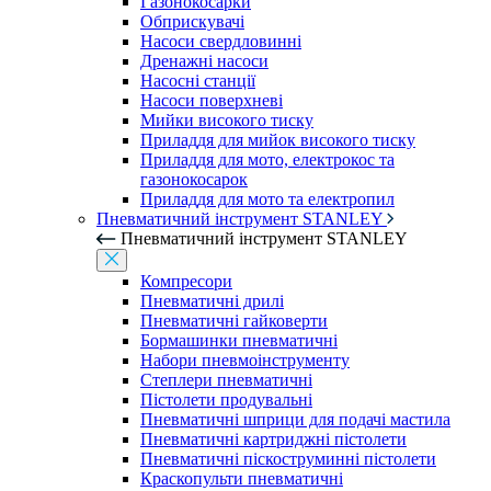
Газонокосарки
Обприскувачі
Насоси свердловинні
Дренажні насоси
Насосні станції
Насоси поверхневі
Мийки високого тиску
Приладдя для мийок високого тиску
Приладдя для мото, електрокос та
газонокосарок
Приладдя для мото та електропил
Пневматичний інструмент STANLEY
Пневматичний інструмент STANLEY
Компресори
Пневматичні дрилі
Пневматичні гайковерти
Бормашинки пневматичні
Набори пневмоінструменту
Степлери пневматичні
Пістолети продувальні
Пневматичні шприци для подачі мастила
Пневматичні картриджні пістолети
Пневматичні піскоструминні пістолети
Краскопульти пневматичні