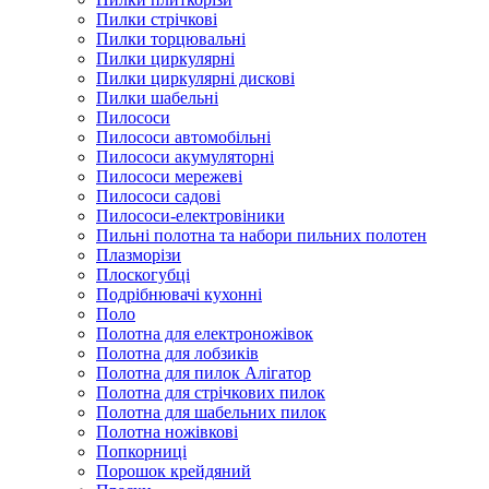
Пилки стрічкові
Пилки торцювальні
Пилки циркулярні
Пилки циркулярні дискові
Пилки шабельні
Пилососи
Пилососи автомобільні
Пилососи акумуляторні
Пилососи мережеві
Пилососи садові
Пилососи-електровіники
Пильні полотна та набори пильних полотен
Плазморізи
Плоскогубці
Подрібнювачі кухонні
Поло
Полотна для електроножівок
Полотна для лобзиків
Полотна для пилок Алігатор
Полотна для стрічкових пилок
Полотна для шабельних пилок
Полотна ножівкові
Попкорниці
Порошок крейдяний