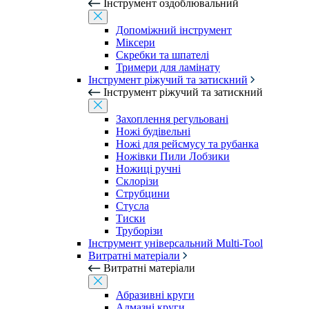
Інструмент оздоблювальний
Допоміжний інструмент
Міксери
Скребки та шпателі
Тримери для ламінату
Інструмент ріжучий та затискний
Інструмент ріжучий та затискний
Захоплення регульовані
Ножі будівельні
Ножі для рейсмусу та рубанка
Ножівки Пили Лобзики
Ножиці ручні
Склорізи
Струбцини
Стусла
Тиски
Труборізи
Інструмент універсальний Multi-Tool
Витратні матеріали
Витратні матеріали
Абразивні круги
Алмазні круги