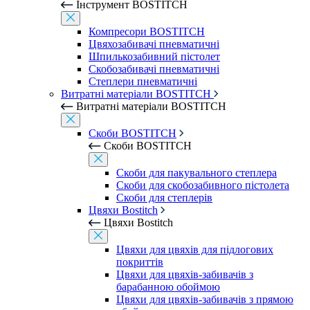
Інструмент BOSTITCH
Компресори BOSTITCH
Цвяхозабивачі пневматичні
Шпилькозабивний пістолет
Скобозабивачі пневматичні
Степлери пневматичні
Витратні матеріали BOSTITCH
Витратні матеріали BOSTITCH
Скоби BOSTITCH
Скоби BOSTITCH
Скоби для пакувального степлера
Скоби для скобозабивного пістолета
Скоби для степлерів
Цвяхи Bostitch
Цвяхи Bostitch
Цвяхи для цвяхів для підлогових
покриттів
Цвяхи для цвяхів-забивачів з
барабанною обоймою
Цвяхи для цвяхів-забивачів з прямою