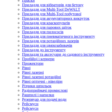
Праски
Приладдя для вібраторів для бетону
Приладдя для Multi-Tool DeWALT
Приладдя для Multi-Tool побутової
Приладдя для акумуляторних викруток
Приладдя для краскопультів
Приладдя для парових щіток
Приладдя для пилососів
Приладдя для пневматичного інструменту
Приладдя для ротаційних лазерів
Приладдя для цвяхозабивачів
Приладдя до інструменту
Приладдя та аксесуари до садового інструменту
Пробійці і кернери
Прожектори
Рівні
Рівні лазерні
Рівні лазерні ротаційні
Рівні оптичні - нівеліри
Різчики шпильок
Радіоприймачі промислові
Рашпилі і напилки
Резервуар для подачі води
Рейсмуси
Рейсмуси