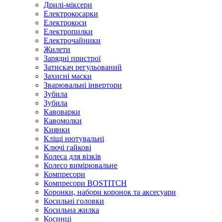
Дрилі-міксери
Електрокосарки
Електрокоси
Електропилки
Електрочайники
Жилети
Зарядні пристрої
Затискач регульований
Захисні маски
Зварювальні інвертори
Зубила
Зубила
Кавоварки
Кавомолки
Киянки
Кліщі нютувальні
Ключі гайкові
Колеса для візків
Колесо вимірювальне
Компресори
Компресори BOSTITCH
Коронки, набори коронок та аксесуари
Косильні головки
Косильна жилка
Косинці