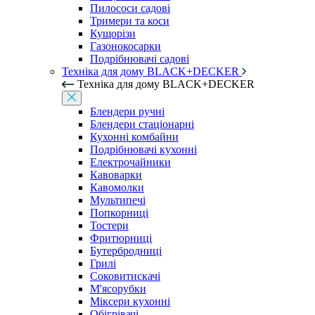
Пилососи садові
Тримери та коси
Кущорізи
Газонокосарки
Подрібнювачі садові
Техніка для дому BLACK+DECKER
Техніка для дому BLACK+DECKER
Блендери ручні
Блендери стаціонарні
Кухонні комбайни
Подрібнювачі кухонні
Електрочайники
Кавоварки
Кавомолки
Мультипечі
Попкорниці
Тостери
Фритюрниці
Бутербродниці
Грилі
Соковитискачі
М'ясорубки
Міксери кухонні
Обігрівачі