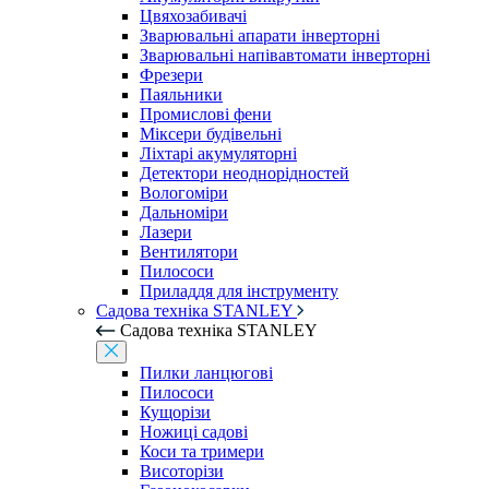
Цвяхозабивачі
Зварювальні апарати інверторні
Зварювальні напівавтомати інверторні
Фрезери
Паяльники
Промислові фени
Міксери будівельні
Ліхтарі акумуляторні
Детектори неоднорідностей
Вологоміри
Дальноміри
Лазери
Вентилятори
Пилососи
Приладдя для інструменту
Садова техніка STANLEY
Садова техніка STANLEY
Пилки ланцюгові
Пилососи
Кущорізи
Ножиці садові
Коси та тримери
Висоторізи