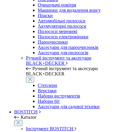
Очищувачі повітря
Машинки для видалення ворсу
Праски
Автомобільні пилососи
Акумуляторні пилососи
Пилососи мережеві
Пилососи електровіники
Пароочисники
Аксесуари для пароочисників
Аксесуари для пилососів
Ручний інструмент та аксесуари
BLACK+DECKER
Ручний інструмент та аксесуари
BLACK+DECKER
Степлери
Верстаки
Набори інструментів
Набори біт
Аксесуари для садової техніки
BOSTITCH
Каталог
Інструмент BOSTITCH