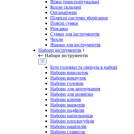
Візки транспортувальні
Козли складані
Органайзери
Підвісні системи зберігання
Поясні сумки
Рюкзаки
Сумки для інструментів
Чохли
Ящики для інструментів
Набори інструментів
Набори інструментів
Біти головки та свердла в наборі
Набори виколоток
Набори викруток
Набори головок
Набори для заточування
Набори для розмітки
Набори ключів
Набори маркерів
Набори надфілів
Набори напильників
Набори плоскогубців
Набори рашпилів
Набори стамесок