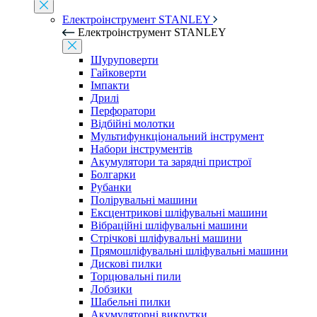
Електроінструмент STANLEY
Електроінструмент STANLEY
Шуруповерти
Гайковерти
Імпакти
Дрилі
Перфоратори
Відбійні молотки
Мультифункціональний інструмент
Набори інструментів
Акумулятори та зарядні пристрої
Болгарки
Рубанки
Полірувальні машини
Ексцентрикові шліфувальні машини
Вібраційні шліфувальні машини
Стрічкові шліфувальні машини
Прямошліфувальні шліфувальні машини
Дискові пилки
Торцювальні пили
Лобзики
Шабельні пилки
Акумуляторні викрутки