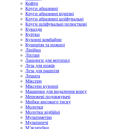
Кофти
Круги абразивні
Круги абразивні відрізні
Круги абразивні шліфувальні
Круги шліфувальні пелюсткові
Кувалди
Куртки
Кухонні комбайни
Кущорізи та ножиці
Лінійки
Ліхтарі
Ланцюги для мотопил
Леза для ножів
Леза для рашпіля
Лещата
Міксери
Міксери кухонні
Машинки для видалення ворсу
Мережеві подовжувачі
Мийки високого тиску
Молотки
Молотки відбійні
Мультиметри
Мультипечі
М’ясорубки