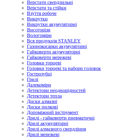
Верстати свердлильні
Верстати та стійки
Взуття робоче
Викрутки
Викрутки акумуляторні
Висоторізи
Вологоміри
Вся продукція STANLEY
Газонокосарки акумуляторні
Гайковерти акумуляторні
Гайковерти мережеві
Головки торцеві
Головки торцеві та набори головок
Гострозубці
Грилі
Далекоміри
Детектори неоднорідностей
Детектори тепла
Диски алмазні
Диски пилкові
Допоміжний інструмент
Дрилі - гайковерти пневматичні
Дрилі акумуляторні
Дрилі алмазного свердління
Дрилі мережеві