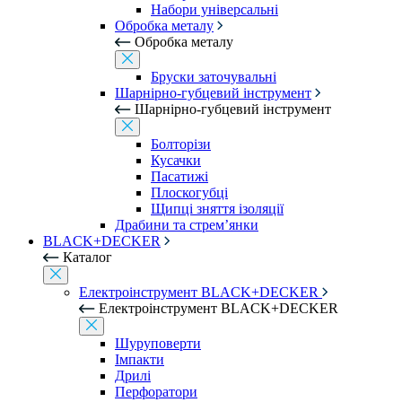
Набори універсальні
Обробка металу
Обробка металу
Бруски заточувальні
Шарнірно-губцевий інструмент
Шарнірно-губцевий інструмент
Болторізи
Кусачки
Пасатижі
Плоскогубці
Щипці зняття ізоляції
Драбини та стрем’янки
BLACK+DECKER
Каталог
Електроінструмент BLACK+DECKER
Електроінструмент BLACK+DECKER
Шуруповерти
Імпакти
Дрилі
Перфоратори