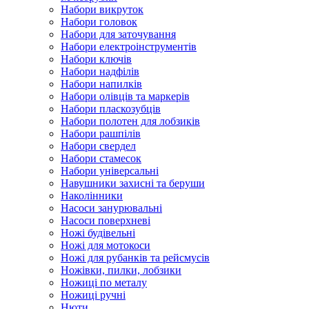
Набори викруток
Набори головок
Набори для заточування
Набори електроінструментів
Набори ключів
Набори надфілів
Набори напилків
Набори олівців та маркерів
Набори пласкозубців
Набори полотен для лобзиків
Набори рашпілів
Набори свердел
Набори стамесок
Набори універсальні
Навушники захисні та беруши
Наколінники
Насоси занурювальні
Насоси поверхневі
Ножі будівельні
Ножі для мотокоси
Ножі для рубанків та рейсмусів
Ножівки, пилки, лобзики
Ножиці по металу
Ножиці ручні
Нюти