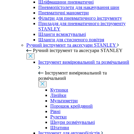
Шліфмашини пневматичні
Пневмопістолети для накачування шин
Пневматичні манометри
Фільтри для пневматичного інструменту
Приладдя для пневматичного інструменту
STANLEY
Шланги всмоктувальні
Шланги для стисненого повітря
Ручний інструмент та аксесуари STANLEY
Ручний інструмент та аксесуари STANLEY
Інструмент вимірювальний та розмічальний
Інструмент вимірювальний та
розмічальний
Кутники
Лінійки
Мультиметри
Порошок крейдяний
Рівні
Рулетки
Шнури розмічувальні
Штативи
Інструмент для автомобілістів