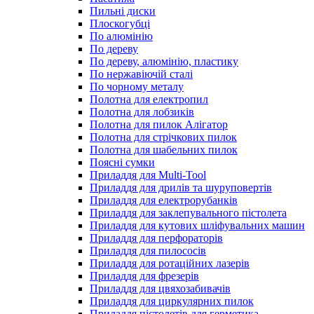
Пильні диски
Плоскогубці
По алюмінію
По дереву
По дереву, алюмінію, пластику
По нержавіючій сталі
По чорному металу
Полотна для електропил
Полотна для лобзиків
Полотна для пилок Алігатор
Полотна для стрічкових пилок
Полотна для шабельних пилок
Поясні сумки
Приладдя для Multi-Tool
Приладдя для дрилів та шуруповертів
Приладдя для електрорубанків
Приладдя для заклепувального пістолета
Приладдя для кутових шліфувальних машин
Приладдя для перфораторів
Приладдя для пилососів
Приладдя для ротаційних лазерів
Приладдя для фрезерів
Приладдя для цвяхозабивачів
Приладдя для циркулярних пилок
Приладдя пістолетів для герметика