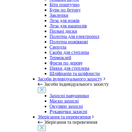
Біти поштучно
Бури по бетону
Заклепки
Леза для ножів
Леза для рашпилів
Пильні диски
Полотна для електропил
Полотна ножівкові
Свердла
Скоби для степлера
Термоклей
Фрези по дереву
Цвяхи для степлера
Шліфпапір та шліфлисти
Засоби індивідуального захисту
Засоби індивідуального захисту
Захисні навушники
Маски захисні
Окуляри захисні
Рукавички захисні
Зберігання та перевезення
Зберігання та перевезення