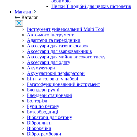
обоймою
Цвяхи Т-подібні для цвяхів пістолетів
Магазин
Каталог
Інструмент універсальний Multi-Tool
Авто-мото інструмент
Адаптери та перехідники
Аксесуари для газонокосарок
Аксесуари для зварювальників
Аксесуари для мийок високого тиску
Аксесуари для одягу
Акумулятори
Акумуляторні перфоратори
Біти та головки у наборі
Багатофункціональний інструмент
Блендери ручні
Блендери стаціонарні
Болторізи
Бури по бетону
Бутербродниці
Вібратори для бетону
Віброплити
Віброрейки
Вібротрамбовки