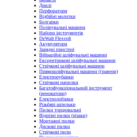
Дрилі
Перфоратори
Відбійні молотки
Болгарки
Полірувальні машини
Набори інструментів
DeWalt Flexvolt
Акумулятори
Зарядні пристрої
Вібраційні шліфувальні машини
Ексцентрикові шліфувальні машини
Стрічкові шліфувальні машини
Прямошліфувальні машини (гравери)
Електрорубанки
Стрічкові напилки
Багатофункціональний інструмент
(реноватори)
Електролобзики
Різьбярі шпильки
Пилки торцювальні
Відрізні пилки (різаки)
Монтажні пилки
Дискові пилки
Стрічкові пили