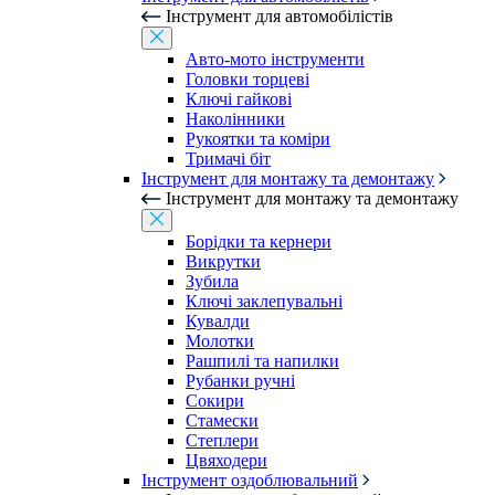
Інструмент для автомобілістів
Авто-мото інструменти
Головки торцеві
Ключі гайкові
Наколінники
Рукоятки та коміри
Тримачі біт
Інструмент для монтажу та демонтажу
Інструмент для монтажу та демонтажу
Борідки та кернери
Викрутки
Зубила
Ключі заклепувальні
Кувалди
Молотки
Рашпилі та напилки
Рубанки ручні
Сокири
Стамески
Степлери
Цвяходери
Інструмент оздоблювальний