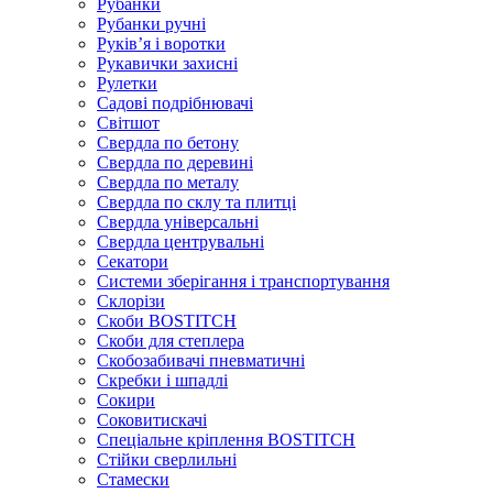
Рубанки
Рубанки ручні
Руківʼя і воротки
Рукавички захисні
Рулетки
Садові подрібнювачі
Світшот
Свердла по бетону
Свердла по деревині
Свердла по металу
Свердла по склу та плитці
Свердла універсальні
Свердла центрувальні
Секатори
Системи зберігання і транспортування
Склорізи
Скоби BOSTITCH
Скоби для степлера
Скобозабивачі пневматичні
Скребки і шпадлі
Сокири
Соковитискачі
Спеціальне кріплення BOSTITCH
Стійки сверлильні
Стамески