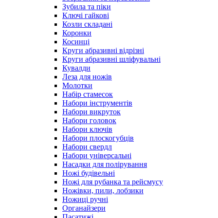
Зубила та піки
Ключі гайкові
Козли складані
Коронки
Косинці
Круги абразивні відрізні
Круги абразивні шліфувальні
Кувалди
Леза для ножів
Молотки
Набір стамесок
Набори інструментів
Набори викруток
Набори головок
Набори ключів
Набори плоскогубців
Набори свердл
Набори універсальні
Насадки для полірування
Ножі будівельні
Ножі для рубанка та рейсмусу
Ножівки, пили, лобзики
Ножиці ручні
Органайзери
Пасатижі