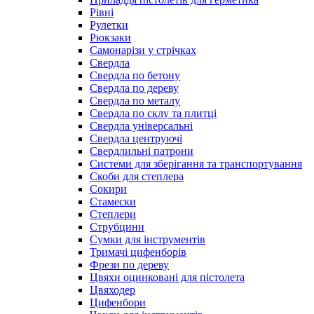
Рівні
Рулетки
Рюкзаки
Самонарізи у стрічках
Свердла
Свердла по бетону
Свердла по дереву
Свердла по металу
Свердла по склу та плитці
Свердла універсальні
Свердла центруючі
Свердлильні патрони
Системи для зберігання та транспортування
Скоби для степлера
Сокири
Стамески
Степлери
Струбцини
Сумки для інструментів
Тримачі цифенборів
Фрези по дереву
Цвяхи оцинковані для пістолета
Цвяходер
Цифенбори