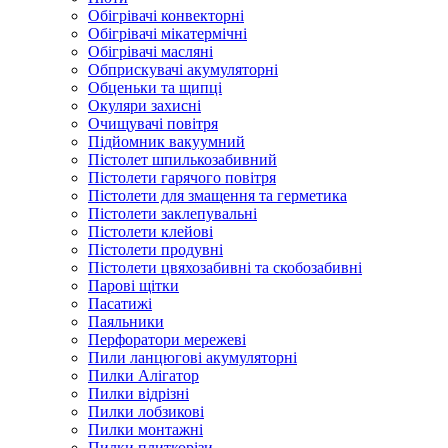
Обігрівачі конвекторні
Обігрівачі мікатермічні
Обігрівачі масляні
Обприскувачі акумуляторні
Обценьки та щипці
Окуляри захисні
Очищувачі повітря
Підйомник вакуумний
Пістолет шпилькозабивний
Пістолети гарячого повітря
Пістолети для змащення та герметика
Пістолети заклепувальні
Пістолети клейові
Пістолети продувні
Пістолети цвяхозабивні та скобозабивні
Парові щітки
Пасатижі
Паяльники
Перфоратори мережеві
Пили ланцюгові акумуляторні
Пилки Алігатор
Пилки відрізні
Пилки лобзикові
Пилки монтажні
Пилки плиткорізи