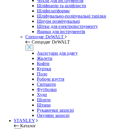
Чохли для інструментів
Шліфпапір та шліфлисти
Шліфплатформи
Шліфувально-полірувальні тарілки
Шнури розмічувальні
Щітки для електроінструменту
Ящики для інструментів
Спецодяг DeWALT
Спецодяг DeWALT
Аксесуари для одягу
Жилети
Кофти
Куртки
Поло
Робоче взуття
Світшоти
Футболки
Худи
Шорти
Штани
Рукавички захисні
Окуляри захисні
STANLEY
Каталог