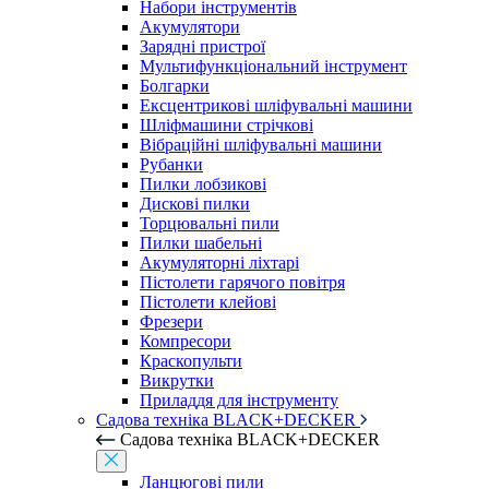
Набори інструментів
Акумулятори
Зарядні пристрої
Мультифункціональний інструмент
Болгарки
Ексцентрикові шліфувальні машини
Шліфмашини стрічкові
Вібраційні шліфувальні машини
Рубанки
Пилки лобзикові
Дискові пилки
Торцювальні пили
Пилки шабельні
Акумуляторні ліхтарі
Пістолети гарячого повітря
Пістолети клейові
Фрезери
Компресори
Краскопульти
Викрутки
Приладдя для інструменту
Садова техніка BLACK+DECKER
Садова техніка BLACK+DECKER
Ланцюгові пили