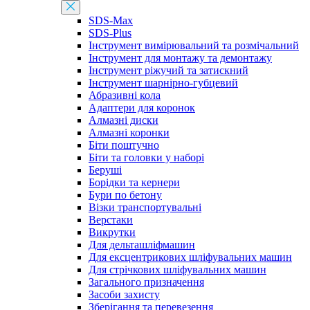
SDS-Max
SDS-Plus
Інструмент вимірювальний та розмічальний
Інструмент для монтажу та демонтажу
Інструмент ріжучий та затискний
Інструмент шарнірно-губцевий
Абразивні кола
Адаптери для коронок
Алмазні диски
Алмазні коронки
Біти поштучно
Біти та головки у наборі
Беруші
Борідки та кернери
Бури по бетону
Візки транспортувальні
Верстаки
Викрутки
Для дельташліфмашин
Для ексцентрикових шліфувальних машин
Для стрічкових шліфувальних машин
Загального призначення
Засоби захисту
Зберігання та перевезення