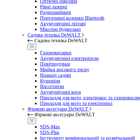
Оптичні нівеліри
Рівні лазерні
Радіоприймачі
Портативні колонки Bluetooth
Акумуляторні ліхтарі
Міксери будівельні
Садова техніка DeWALT
Садова техніка DeWALT
Газонокосарки
Акумуляторні електропили
Повітродувки
Мийки високого тиску
Ножиці садові
Кущорізи
Висоторізи
Акумуляторні коси
Приладдя для мото, електрокос та газонокосар
Приладдя для мото та електропил
Фірмові аксесуари DeWALT
Фірмові аксесуари DeWALT
SDS-Max
SDS-Plus
Інструмент вимірювальний та розмічальний