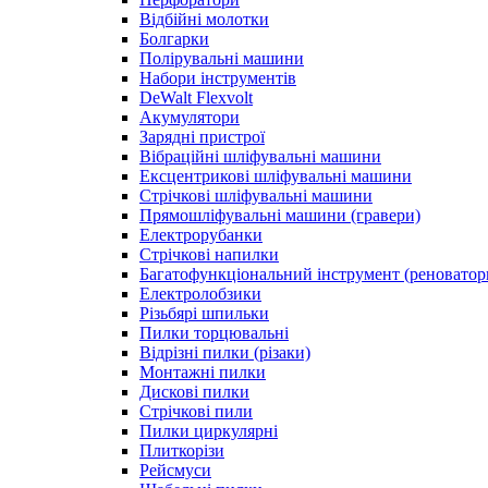
Відбійні молотки
Болгарки
Полірувальні машини
Набори інструментів
DeWalt Flexvolt
Акумулятори
Зарядні пристрої
Вібраційні шліфувальні машини
Ексцентрикові шліфувальні машини
Стрічкові шліфувальні машини
Прямошліфувальні машини (гравери)
Електрорубанки
Стрічкові напилки
Багатофункціональний інструмент (реноватор
Електролобзики
Різьбярі шпильки
Пилки торцювальні
Відрізні пилки (різаки)
Монтажні пилки
Дискові пилки
Стрічкові пили
Пилки циркулярні
Плиткорізи
Рейсмуси