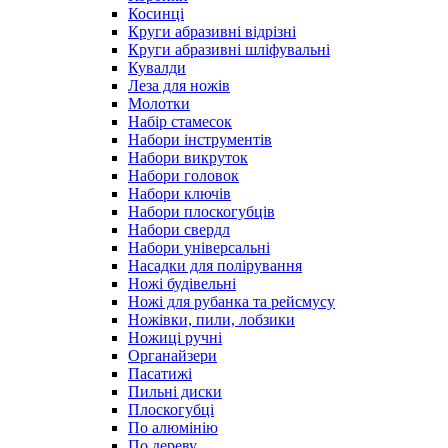
Косинці
Круги абразивні відрізні
Круги абразивні шліфувальні
Кувалди
Леза для ножів
Молотки
Набір стамесок
Набори інструментів
Набори викруток
Набори головок
Набори ключів
Набори плоскогубців
Набори свердл
Набори універсальні
Насадки для полірування
Ножі будівельні
Ножі для рубанка та рейсмусу
Ножівки, пили, лобзики
Ножиці ручні
Органайзери
Пасатижі
Пильні диски
Плоскогубці
По алюмінію
По дереву