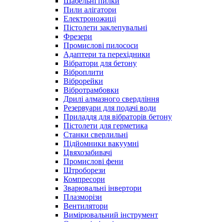
Шабельні пилки
Пили алігатори
Електроножиці
Пістолети заклепувальні
Фрезери
Промислові пилососи
Адаптери та перехідники
Вібратори для бетону
Віброплити
Віброрейки
Вібротрамбовки
Дрилі алмазного свердління
Резервуари для подачі води
Приладдя для вібраторів бетону
Пістолети для герметика
Станки сверлильні
Підйомники вакуумні
Цвяхозабивачі
Промислові фени
Штроборези
Компресори
Зварювальні інвертори
Плазморізи
Вентилятори
Вимірювальний інструмент