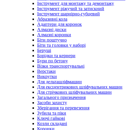
Інструмент для монтажу та демонтажу
Інструмент ріжучий та затискний
Інструмент шарнірно-губцевий
Абразивні кола
Адаптери для коронок
Алмазні диски
Алмазні коронки
Біти поштучно
Біти та головки у наборі
Беруші
Борідки та кернери
Бури по бетону
Візки транспортувальні
Верстаки
Викрутки
Для дельташліфмашин
Для ексцентрикових шліфувальних машин
Для стрічкових шліфувальних машин
Загального призначення
Засоби захисту
Зберігання та перевезення
Зубила та піки
Ключі гайкові
Козли складані
Коронки