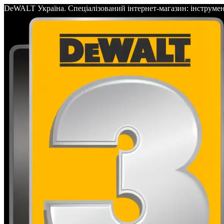
DeWALT Україна. Спеціалізований інтернет-магазин: інс