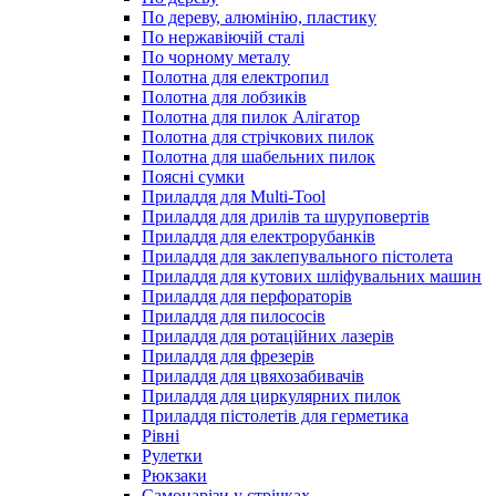
По дереву, алюмінію, пластику
По нержавіючій сталі
По чорному металу
Полотна для електропил
Полотна для лобзиків
Полотна для пилок Алігатор
Полотна для стрічкових пилок
Полотна для шабельних пилок
Поясні сумки
Приладдя для Multi-Tool
Приладдя для дрилів та шуруповертів
Приладдя для електрорубанків
Приладдя для заклепувального пістолета
Приладдя для кутових шліфувальних машин
Приладдя для перфораторів
Приладдя для пилососів
Приладдя для ротаційних лазерів
Приладдя для фрезерів
Приладдя для цвяхозабивачів
Приладдя для циркулярних пилок
Приладдя пістолетів для герметика
Рівні
Рулетки
Рюкзаки
Самонарізи у стрічках