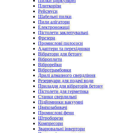
Пилки циркулярні
Плиткорізи
Рейсмуси
Шабельні пилки
Пили алігатори
Електроножиці
Пістолети заклепувальні
Фрезери
Промислові пилососи
Адаптери та перехідники
Вібратори для бетону
Віброплити
Віброрейки
Вібротрамбовки
Дрилі алмазного свердління
Резервуари для подачі води
Приладдя для вібраторів бетону
Пістолети для герметика
Станки сверлильні
Підйомники вакуумні
Цвяхозабивачі
Промислові фени
Штроборези
Компресори
Зварювальні інвертори