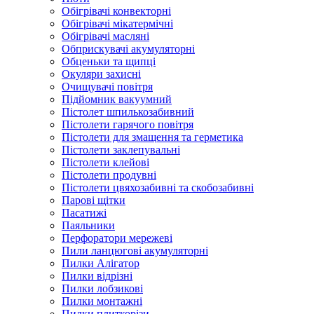
Обігрівачі конвекторні
Обігрівачі мікатермічні
Обігрівачі масляні
Обприскувачі акумуляторні
Обценьки та щипці
Окуляри захисні
Очищувачі повітря
Підйомник вакуумний
Пістолет шпилькозабивний
Пістолети гарячого повітря
Пістолети для змащення та герметика
Пістолети заклепувальні
Пістолети клейові
Пістолети продувні
Пістолети цвяхозабивні та скобозабивні
Парові щітки
Пасатижі
Паяльники
Перфоратори мережеві
Пили ланцюгові акумуляторні
Пилки Алігатор
Пилки відрізні
Пилки лобзикові
Пилки монтажні
Пилки плиткорізи