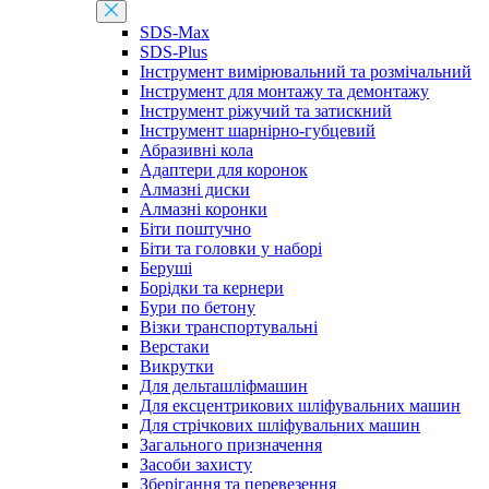
SDS-Max
SDS-Plus
Інструмент вимірювальний та розмічальний
Інструмент для монтажу та демонтажу
Інструмент ріжучий та затискний
Інструмент шарнірно-губцевий
Абразивні кола
Адаптери для коронок
Алмазні диски
Алмазні коронки
Біти поштучно
Біти та головки у наборі
Беруші
Борідки та кернери
Бури по бетону
Візки транспортувальні
Верстаки
Викрутки
Для дельташліфмашин
Для ексцентрикових шліфувальних машин
Для стрічкових шліфувальних машин
Загального призначення
Засоби захисту
Зберігання та перевезення