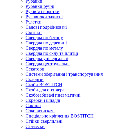
Рубанки
Рубанки ручні
Руківʼя і воротки
Рукавички захисні
Рулетки
Садові подрібнювачі
Світшот
Свердла по бетону
Свердла по деревині
Свердла по металу
Свердла по склу та плитці
Свердла універсальні
Свердла центрувальні
Секатори
Системи зберігання і транспортування
Склорізи
Скоби BOSTITCH
Скоби для степлера
Скобозабивачі пневматичні
Скребки і шпадлі
Сокири
Соковитискачі
Спеціальне кріплення BOSTITCH
Стійки сверлильні
Стамески