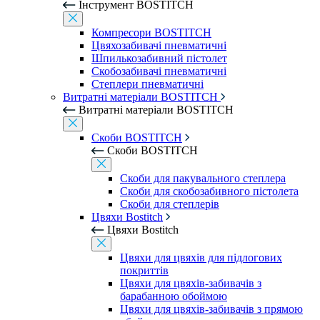
Інструмент BOSTITCH
Компресори BOSTITCH
Цвяхозабивачі пневматичні
Шпилькозабивний пістолет
Скобозабивачі пневматичні
Степлери пневматичні
Витратні матеріали BOSTITCH
Витратні матеріали BOSTITCH
Скоби BOSTITCH
Скоби BOSTITCH
Скоби для пакувального степлера
Скоби для скобозабивного пістолета
Скоби для степлерів
Цвяхи Bostitch
Цвяхи Bostitch
Цвяхи для цвяхів для підлогових
покриттів
Цвяхи для цвяхів-забивачів з
барабанною обоймою
Цвяхи для цвяхів-забивачів з прямою