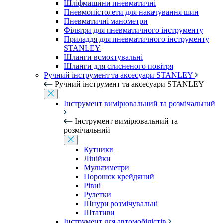
Шліфмашини пневматичні
Пневмопістолети для накачування шин
Пневматичні манометри
Фільтри для пневматичного інструменту
Приладдя для пневматичного інструменту
STANLEY
Шланги всмоктувальні
Шланги для стисненого повітря
Ручний інструмент та аксесуари STANLEY
Ручний інструмент та аксесуари STANLEY
Інструмент вимірювальний та розмічальний
Інструмент вимірювальний та
розмічальний
Кутники
Лінійки
Мультиметри
Порошок крейдяний
Рівні
Рулетки
Шнури розмічувальні
Штативи
Інструмент для автомобілістів