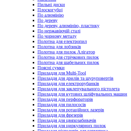
Пильні диски
Плоскогубці
По алюмінію
По дереву
По дереву, алюмінію, пластику
По нержавіючій сталі
По чорному металу
Полотна для електропил
Полотна для лобзиків
Полотна для пилок Алігатор
Полотна для стрічкових пилок
Полотна для шабельних пилок
Поясні сумки
Приладдя для Multi-Tool
Приладдя для дрилів та шуруповертів
Приладдя для електрорубанків
Приладдя для заклепувального пістолета
Приладдя для кутових шліфувальних машин
Приладдя для перфораторів
Приладдя для пилососів
Приладдя для ротаційних лазерів
Приладдя для фрезерів
Приладдя для цвяхозабивачів
Приладдя для циркулярних пилок
Приладдя пістолетів для герметика