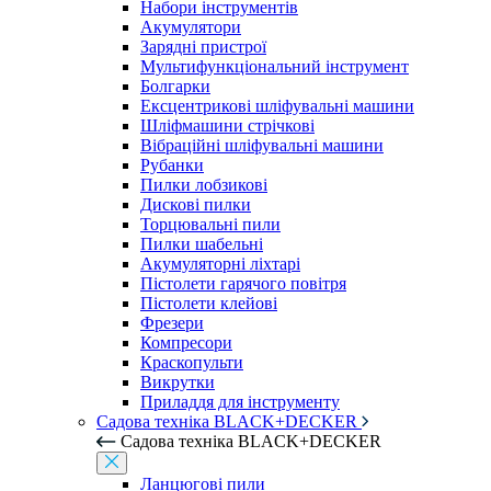
Набори інструментів
Акумулятори
Зарядні пристрої
Мультифункціональний інструмент
Болгарки
Ексцентрикові шліфувальні машини
Шліфмашини стрічкові
Вібраційні шліфувальні машини
Рубанки
Пилки лобзикові
Дискові пилки
Торцювальні пили
Пилки шабельні
Акумуляторні ліхтарі
Пістолети гарячого повітря
Пістолети клейові
Фрезери
Компресори
Краскопульти
Викрутки
Приладдя для інструменту
Садова техніка BLACK+DECKER
Садова техніка BLACK+DECKER
Ланцюгові пили