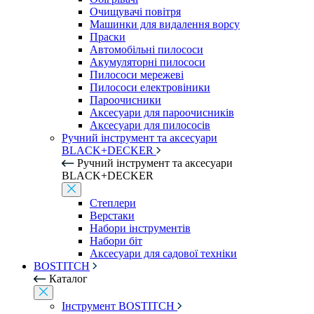
Очищувачі повітря
Машинки для видалення ворсу
Праски
Автомобільні пилососи
Акумуляторні пилососи
Пилососи мережеві
Пилососи електровіники
Пароочисники
Аксесуари для пароочисників
Аксесуари для пилососів
Ручний інструмент та аксесуари
BLACK+DECKER
Ручний інструмент та аксесуари
BLACK+DECKER
Степлери
Верстаки
Набори інструментів
Набори біт
Аксесуари для садової техніки
BOSTITCH
Каталог
Інструмент BOSTITCH