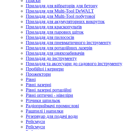
Праски
Приладдя для вібраторів для бетону
Приладдя для Multi-Tool DeWALT
Приладдя для Multi-Tool побутової
Приладдя для акумуляторних викруток
Приладдя для краскопультів
Приладдя для парових щіток
Приладдя для пилососів
Приладдя для пневматичного інструменту
Приладдя для ротаційних лазерів
Приладдя для цвяхозабивачів
Приладдя до інструменту
Приладдя та аксесуари до садового інструменту
Пробійці і кернери
Прожектори
Рівні
Рівні лазерні
Рівні лазерні ротаційні
Рівні оптичні - нівеліри
Різчики шпильок
Радіоприймачі промислові
Рашпилі і напилки
Резервуар для подачі води
Рейсмуси
Рейсмуси