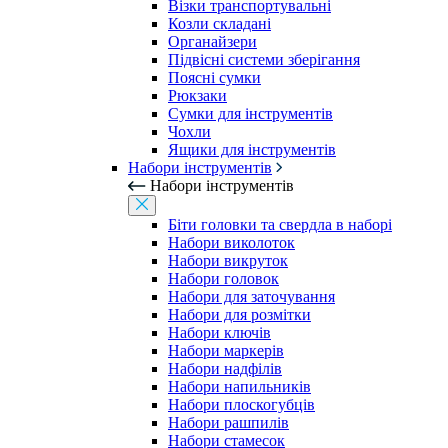
Візки транспортувальні
Козли складані
Органайзери
Підвісні системи зберігання
Поясні сумки
Рюкзаки
Сумки для інструментів
Чохли
Ящики для інструментів
Набори інструментів
Набори інструментів
Біти головки та свердла в наборі
Набори виколоток
Набори викруток
Набори головок
Набори для заточування
Набори для розмітки
Набори ключів
Набори маркерів
Набори надфілів
Набори напильників
Набори плоскогубців
Набори рашпилів
Набори стамесок