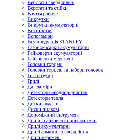
Верстати свердлильні
Верстати та стійки
Взуття робоче
Викрутки
Викрутки акумуляторні
Висоторізи
Вологоміри
Вся продукція STANLEY
Газонокосарки акумуляторні
Гайковерти акумуляторні
Гайковерти мережеві
Головки торцеві
Головки торцеві та набори головок
Гострозубці
Грилі
Далекоміри
Детектори неоднорідностей
Детектори тепла
Диски алмазні
Диски пилкові
Допоміжний інструмент
Дрилі - гайковерти пневматичні
Дрилі акумуляторні
Дрилі алмазного свердління
Дрилі мережеві