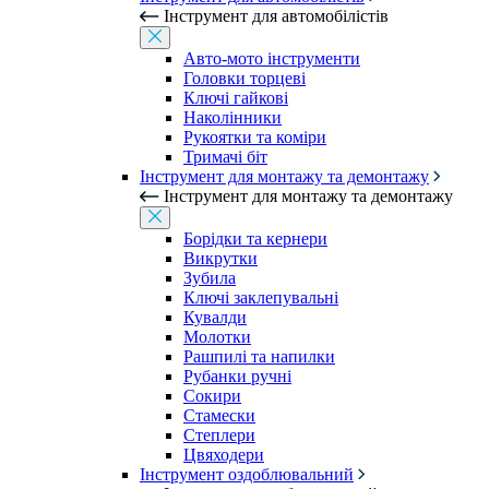
Інструмент для автомобілістів
Авто-мото інструменти
Головки торцеві
Ключі гайкові
Наколінники
Рукоятки та коміри
Тримачі біт
Інструмент для монтажу та демонтажу
Інструмент для монтажу та демонтажу
Борідки та кернери
Викрутки
Зубила
Ключі заклепувальні
Кувалди
Молотки
Рашпилі та напилки
Рубанки ручні
Сокири
Стамески
Степлери
Цвяходери
Інструмент оздоблювальний