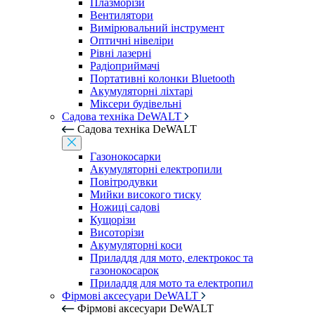
Плазморізи
Вентилятори
Вимірювальний інструмент
Оптичні нівеліри
Рівні лазерні
Радіоприймачі
Портативні колонки Bluetooth
Акумуляторні ліхтарі
Міксери будівельні
Садова техніка DeWALT
Садова техніка DeWALT
Газонокосарки
Акумуляторні електропили
Повітродувки
Мийки високого тиску
Ножиці садові
Кущорізи
Висоторізи
Акумуляторні коси
Приладдя для мото, електрокос та
газонокосарок
Приладдя для мото та електропил
Фірмові аксесуари DeWALT
Фірмові аксесуари DeWALT