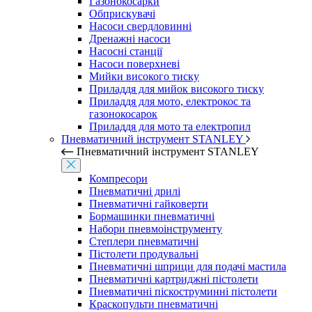
Газонокосарки
Обприскувачі
Насоси свердловинні
Дренажні насоси
Насосні станції
Насоси поверхневі
Мийки високого тиску
Приладдя для мийок високого тиску
Приладдя для мото, електрокос та
газонокосарок
Приладдя для мото та електропил
Пневматичний інструмент STANLEY
Пневматичний інструмент STANLEY
Компресори
Пневматичні дрилі
Пневматичні гайковерти
Бормашинки пневматичні
Набори пневмоінструменту
Степлери пневматичні
Пістолети продувальні
Пневматичні шприци для подачі мастила
Пневматичні картриджні пістолети
Пневматичні піскоструминні пістолети
Краскопульти пневматичні