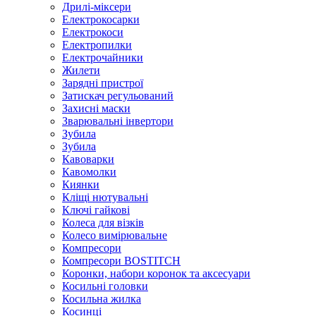
Дрилі-міксери
Електрокосарки
Електрокоси
Електропилки
Електрочайники
Жилети
Зарядні пристрої
Затискач регульований
Захисні маски
Зварювальні інвертори
Зубила
Зубила
Кавоварки
Кавомолки
Киянки
Кліщі нютувальні
Ключі гайкові
Колеса для візків
Колесо вимірювальне
Компресори
Компресори BOSTITCH
Коронки, набори коронок та аксесуари
Косильні головки
Косильна жилка
Косинці