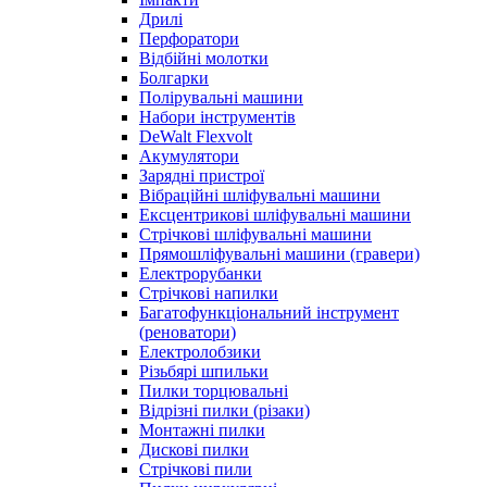
Дрилі
Перфоратори
Відбійні молотки
Болгарки
Полірувальні машини
Набори інструментів
DeWalt Flexvolt
Акумулятори
Зарядні пристрої
Вібраційні шліфувальні машини
Ексцентрикові шліфувальні машини
Стрічкові шліфувальні машини
Прямошліфувальні машини (гравери)
Електрорубанки
Стрічкові напилки
Багатофункціональний інструмент
(реноватори)
Електролобзики
Різьбярі шпильки
Пилки торцювальні
Відрізні пилки (різаки)
Монтажні пилки
Дискові пилки
Стрічкові пили