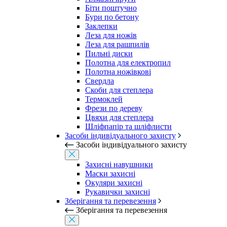
Біти поштучно
Бури по бетону
Заклепки
Леза для ножів
Леза для рашпилів
Пильні диски
Полотна для електропил
Полотна ножівкові
Свердла
Скоби для степлера
Термоклей
Фрези по дереву
Цвяхи для степлера
Шліфпапір та шліфлисти
Засоби індивідуального захисту
Засоби індивідуального захисту
Захисні навушники
Маски захисні
Окуляри захисні
Рукавички захисні
Зберігання та перевезення
Зберігання та перевезення