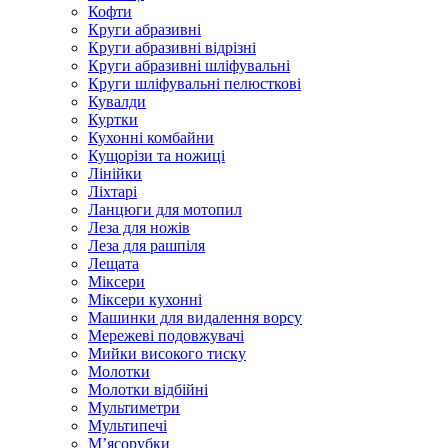
Кофти
Круги абразивні
Круги абразивні відрізні
Круги абразивні шліфувальні
Круги шліфувальні пелюсткові
Кувалди
Куртки
Кухонні комбайни
Кущорізи та ножиці
Лінійки
Ліхтарі
Ланцюги для мотопил
Леза для ножів
Леза для рашпіля
Лещата
Міксери
Міксери кухонні
Машинки для видалення ворсу
Мережеві подовжувачі
Мийки високого тиску
Молотки
Молотки відбійні
Мультиметри
Мультипечі
М’ясорубки