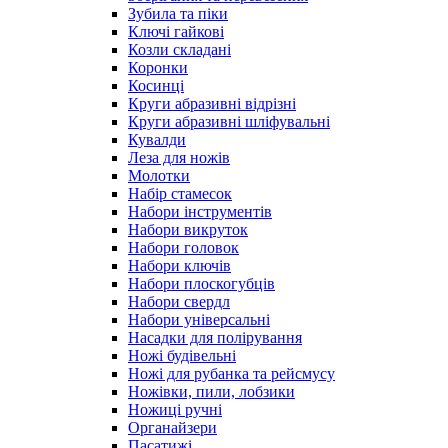
Зубила та піки
Ключі гайкові
Козли складані
Коронки
Косинці
Круги абразивні відрізні
Круги абразивні шліфувальні
Кувалди
Леза для ножів
Молотки
Набір стамесок
Набори інструментів
Набори викруток
Набори головок
Набори ключів
Набори плоскогубців
Набори свердл
Набори універсальні
Насадки для полірування
Ножі будівельні
Ножі для рубанка та рейсмусу
Ножівки, пили, лобзики
Ножиці ручні
Органайзери
Пасатижі