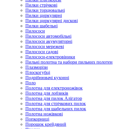
Пилки стрічкові
Пилки торцювальні
Пилки циркулярні
Пилки циркулярні дискові
Пилки шабельні
Пилососи
Пилососи автомобільні
Пилососи акумуляторні
Пилососи мережеві
Пилососи садові
Пилососи-електровіники
Пильні полотна та набори пильних полотен
Плазморізи
Плоскогубці
Подрібнювачі кухонні
Поло
Полотна для електроножівок
Полотна для лобзиків
Полотна для пилок Алігатор
Полотна для стрічкових пилок
Полотна для шабельних пилок
Полотна ножівкові
Попкорниці
Порошок крейдяний