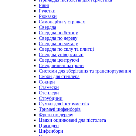
Рівні
Рулетки
Рюкзаки
Самонарізи у стрічках
Свердла
Свердла по бетону
Свердла по дереву
Свердла по металу
Свердла по склу та плитці
Свердла універсальні
Свердла центруючі
Свердлильні патрони
Системи для зберігання та транспортування
Скоби для степлера
Сокири
Стамески
Степлери
Струбцини
Сумки для інструментів
Тримачі цифенборів
Фрези по дереву
Цвяхи оцинковані для пістолета
Цвяходер
Цифенбори