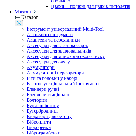
обоймою
Цвяхи Т-подібні для цвяхів пістолетів
Магазин
Каталог
Інструмент універсальний Multi-Tool
Авто-мото інструмент
Адаптери та перехідники
Аксесуари для газонокосарок
Аксесуари для зварювальників
Аксесуари для мийок високого тиску
Аксесуари для одягу
Акумулятори
Акумуляторні перфоратори
Біти та головки у наборі
Багатофункціональний інструмент
Блендери ручні
Блендери стаціонарні
Болторізи
Бури по бетону
Бутербродниці
Вібратори для бетону
Віброплити
Віброрейки
Вібротрамбовки