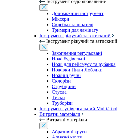
Інструмент оздоблювальний
Допоміжний інструмент
Міксери
Скребки та шпателі
Тримери для ламінату
Інструмент ріжучий та затискний
Інструмент ріжучий та затискний
Захоплення регульовані
Ножі будівельні
Ножі для рейсмусу та рубанка
Ножівки Пили Лобзики
Ножиці ручні
Склорізи
Струбцини
Стусла
Тиски
Труборізи
Інструмент універсальний Multi-Tool
Витратні матеріали
Витратні матеріали
Абразивні круги
Алмазні круги