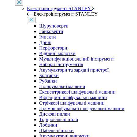
Електроінструмент STANLEY
Електроінструмент STANLEY
Шуруповерти
Гайковерти
Імпакти
Дрилі
Перфоратори
Відбійні молотки
Мультифункціональний інструмент
Набори інструментів
Акумулятори та зарядні пристрої
Болгарки
Рубанки
Полірувальні машини
Ексцентрикові шліфувальні машини
Вібраційні шліфувальні машини
Стрічкові шліфувальні машини
Прямошліфувальні шліфувальні машини
Дискові пилки
Торцювальні пили
Лобзики
Шабельні пилки
Акумуляторні викрутки