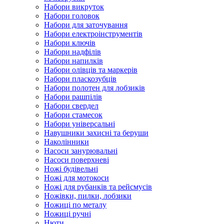
Набори викруток
Набори головок
Набори для заточування
Набори електроінструментів
Набори ключів
Набори надфілів
Набори напилків
Набори олівців та маркерів
Набори пласкозубців
Набори полотен для лобзиків
Набори рашпілів
Набори свердел
Набори стамесок
Набори універсальні
Навушники захисні та беруши
Наколінники
Насоси занурювальні
Насоси поверхневі
Ножі будівельні
Ножі для мотокоси
Ножі для рубанків та рейсмусів
Ножівки, пилки, лобзики
Ножиці по металу
Ножиці ручні
Нюти