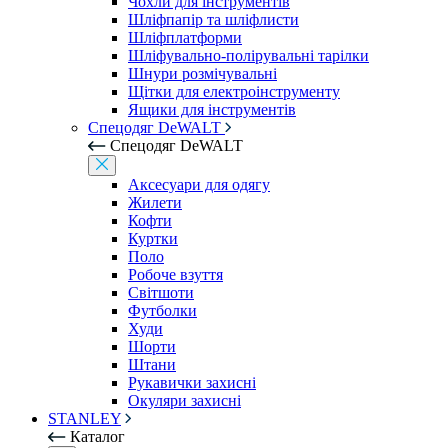
Чохли для інструментів
Шліфпапір та шліфлисти
Шліфплатформи
Шліфувально-полірувальні тарілки
Шнури розмічувальні
Щітки для електроінструменту
Ящики для інструментів
Спецодяг DeWALT
Спецодяг DeWALT
Аксесуари для одягу
Жилети
Кофти
Куртки
Поло
Робоче взуття
Світшоти
Футболки
Худи
Шорти
Штани
Рукавички захисні
Окуляри захисні
STANLEY
Каталог