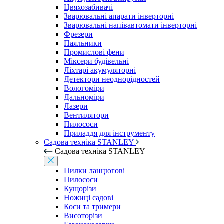
Цвяхозабивачі
Зварювальні апарати інверторні
Зварювальні напівавтомати інверторні
Фрезери
Паяльники
Промислові фени
Міксери будівельні
Ліхтарі акумуляторні
Детектори неоднорідностей
Вологоміри
Дальноміри
Лазери
Вентилятори
Пилососи
Приладдя для інструменту
Садова техніка STANLEY
Садова техніка STANLEY
Пилки ланцюгові
Пилососи
Кущорізи
Ножиці садові
Коси та тримери
Висоторізи