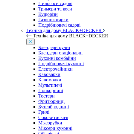
Пилососи садові
Тримери та коси
Кущорізи
Газонокосарки
Подрібнювачі садові
Техніка для дому BLACK+DECKER
Техніка для дому BLACK+DECKER
Блендери ручні
Блендери стаціонарні
Кухонні комбайни
Подрібнювачі кухонні
Електрочайники
Кавоварки
Кавомолки
Мультипечі
Попкорниці
Тостери
Фритюрниці
Бутербродниці
Грилі
Соковитискачі
М'ясорубки
Міксери кухонні
Обігрівачі