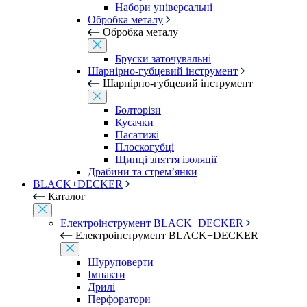
Набори універсальні
Обробка металу
Обробка металу
Бруски заточувальні
Шарнірно-губцевий інструмент
Шарнірно-губцевий інструмент
Болторізи
Кусачки
Пасатижі
Плоскогубці
Щипці зняття ізоляції
Драбини та стрем’янки
BLACK+DECKER
Каталог
Електроінструмент BLACK+DECKER
Електроінструмент BLACK+DECKER
Шуруповерти
Імпакти
Дрилі
Перфоратори