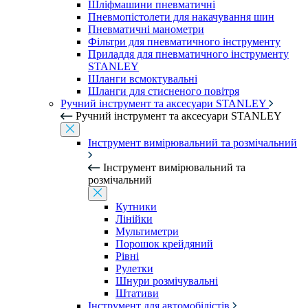
Шліфмашини пневматичні
Пневмопістолети для накачування шин
Пневматичні манометри
Фільтри для пневматичного інструменту
Приладдя для пневматичного інструменту
STANLEY
Шланги всмоктувальні
Шланги для стисненого повітря
Ручний інструмент та аксесуари STANLEY
Ручний інструмент та аксесуари STANLEY
Інструмент вимірювальний та розмічальний
Інструмент вимірювальний та
розмічальний
Кутники
Лінійки
Мультиметри
Порошок крейдяний
Рівні
Рулетки
Шнури розмічувальні
Штативи
Інструмент для автомобілістів