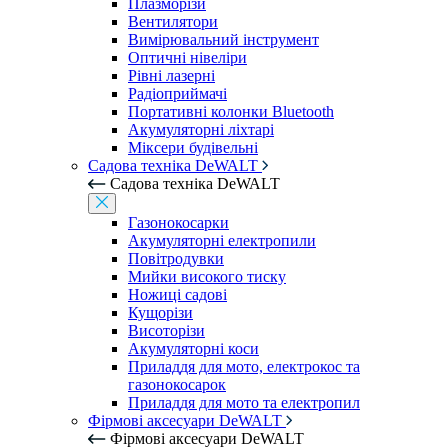
Плазморізи
Вентилятори
Вимірювальний інструмент
Оптичні нівеліри
Рівні лазерні
Радіоприймачі
Портативні колонки Bluetooth
Акумуляторні ліхтарі
Міксери будівельні
Садова техніка DeWALT
Садова техніка DeWALT
Газонокосарки
Акумуляторні електропили
Повітродувки
Мийки високого тиску
Ножиці садові
Кущорізи
Висоторізи
Акумуляторні коси
Приладдя для мото, електрокос та
газонокосарок
Приладдя для мото та електропил
Фірмові аксесуари DeWALT
Фірмові аксесуари DeWALT