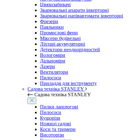
Цвяхозабивачі
Зварювальні апарати інверторні
Зварювальні напівавтомати інверторні
Фрезери
Паяльники
Промислові фени
Міксери будівельні
Ліхтарі акумуляторні
Детектори неоднорідностей
Вологоміри
Дальноміри
Лазери
Вентилятори
Пилососи
Приладдя для інструменту
Садова техніка STANLEY
Садова техніка STANLEY
Пилки ланцюгові
Пилососи
Кущорізи
Ножиці садові
Коси та тримери
Висоторізи