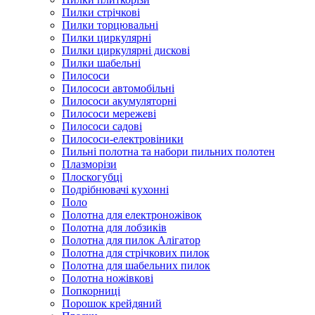
Пилки стрічкові
Пилки торцювальні
Пилки циркулярні
Пилки циркулярні дискові
Пилки шабельні
Пилососи
Пилососи автомобільні
Пилососи акумуляторні
Пилососи мережеві
Пилососи садові
Пилососи-електровіники
Пильні полотна та набори пильних полотен
Плазморізи
Плоскогубці
Подрібнювачі кухонні
Поло
Полотна для електроножівок
Полотна для лобзиків
Полотна для пилок Алігатор
Полотна для стрічкових пилок
Полотна для шабельних пилок
Полотна ножівкові
Попкорниці
Порошок крейдяний