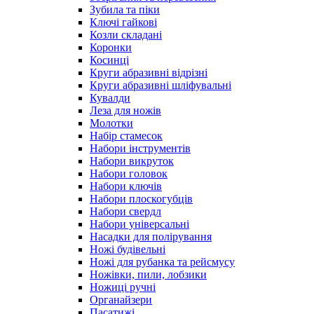
Зубила та піки
Ключі гайкові
Козли складані
Коронки
Косинці
Круги абразивні відрізні
Круги абразивні шліфувальні
Кувалди
Леза для ножів
Молотки
Набір стамесок
Набори інструментів
Набори викруток
Набори головок
Набори ключів
Набори плоскогубців
Набори свердл
Набори універсальні
Насадки для полірування
Ножі будівельні
Ножі для рубанка та рейсмусу
Ножівки, пили, лобзики
Ножиці ручні
Органайзери
Пасатижі