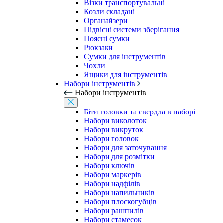
Візки транспортувальні
Козли складані
Органайзери
Підвісні системи зберігання
Поясні сумки
Рюкзаки
Сумки для інструментів
Чохли
Ящики для інструментів
Набори інструментів
Набори інструментів
Біти головки та свердла в наборі
Набори виколоток
Набори викруток
Набори головок
Набори для заточування
Набори для розмітки
Набори ключів
Набори маркерів
Набори надфілів
Набори напильників
Набори плоскогубців
Набори рашпилів
Набори стамесок