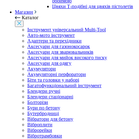
обоймою
Цвяхи Т-подібні для цвяхів пістолетів
Магазин
Каталог
Інструмент універсальний Multi-Tool
Авто-мото інструмент
Адаптери та перехідники
Аксесуари для газонокосарок
Аксесуари для зварювальників
Аксесуари для мийок високого тиску
Аксесуари для одягу
Акумулятори
Акумуляторні перфоратори
Біти та головки у наборі
Багатофункціональний інструмент
Блендери ручні
Блендери стаціонарні
Болторізи
Бури по бетону
Бутербродниці
Вібратори для бетону
Віброплити
Віброрейки
Вібротрамбовки