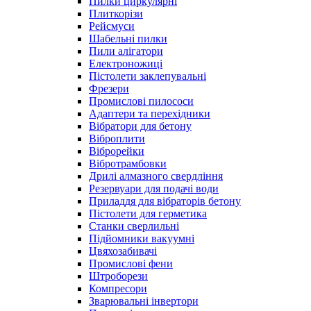
Пилки циркулярні
Плиткорізи
Рейсмуси
Шабельні пилки
Пили алігатори
Електроножиці
Пістолети заклепувальні
Фрезери
Промислові пилососи
Адаптери та перехідники
Вібратори для бетону
Віброплити
Віброрейки
Вібротрамбовки
Дрилі алмазного свердління
Резервуари для подачі води
Приладдя для вібраторів бетону
Пістолети для герметика
Станки сверлильні
Підйомники вакуумні
Цвяхозабивачі
Промислові фени
Штроборези
Компресори
Зварювальні інвертори