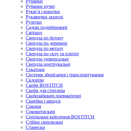
Рубанки
Рубанки ручні
Руківʼя і воротки
Рукавички захисні
Рулетки
Садові подрібнювачі
Світшот
Свердла по бетону
Свердла по деревині
Свердла по металу
Свердла по склу та плитці
Свердла універсальні
Свердла центрувальні
Секатори
Системи зберігання і транспортування
Склорізи
Скоби BOSTITCH
Скоби для степлера
Скобозабивачі пневматичні
Скребки і шпадлі
Сокири
Соковитискачі
Спеціальне кріплення BOSTITCH
Стійки сверлильні
Стамески