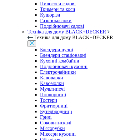
Пилососи садові
Тримери та коси
Кущорізи
Газонокосарки
Подрібнювачі садові
Техніка для дому BLACK+DECKER
Техніка для дому BLACK+DECKER
Блендери ручні
Блендери стаціонарні
Кухонні комбайни
Подрібнювачі кухонні
Електрочайники
Кавоварки
Кавомолки
Мультипечі
Попкорниці
Тостери
Фритюрниці
Бутербродниці
Грилі
Соковитискачі
М'ясорубки
Міксери кухонні
Обігрівачі