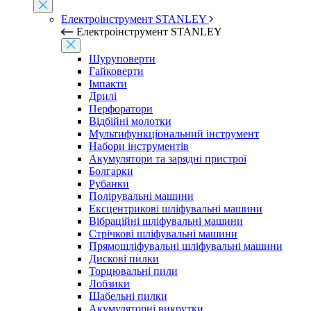
Електроінструмент STANLEY
Електроінструмент STANLEY
Шуруповерти
Гайковерти
Імпакти
Дрилі
Перфоратори
Відбійні молотки
Мультифункціональний інструмент
Набори інструментів
Акумулятори та зарядні пристрої
Болгарки
Рубанки
Полірувальні машини
Ексцентрикові шліфувальні машини
Вібраційні шліфувальні машини
Стрічкові шліфувальні машини
Прямошліфувальні шліфувальні машини
Дискові пилки
Торцювальні пили
Лобзики
Шабельні пилки
Акумуляторні викрутки