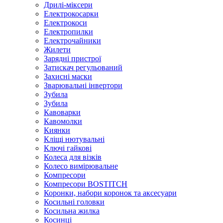
Дрилі-міксери
Електрокосарки
Електрокоси
Електропилки
Електрочайники
Жилети
Зарядні пристрої
Затискач регульований
Захисні маски
Зварювальні інвертори
Зубила
Зубила
Кавоварки
Кавомолки
Киянки
Кліщі нютувальні
Ключі гайкові
Колеса для візків
Колесо вимірювальне
Компресори
Компресори BOSTITCH
Коронки, набори коронок та аксесуари
Косильні головки
Косильна жилка
Косинці