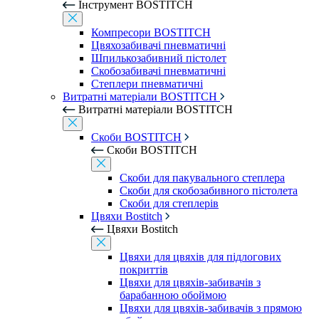
Інструмент BOSTITCH
Компресори BOSTITCH
Цвяхозабивачі пневматичні
Шпилькозабивний пістолет
Скобозабивачі пневматичні
Степлери пневматичні
Витратні матеріали BOSTITCH
Витратні матеріали BOSTITCH
Скоби BOSTITCH
Скоби BOSTITCH
Скоби для пакувального степлера
Скоби для скобозабивного пістолета
Скоби для степлерів
Цвяхи Bostitch
Цвяхи Bostitch
Цвяхи для цвяхів для підлогових
покриттів
Цвяхи для цвяхів-забивачів з
барабанною обоймою
Цвяхи для цвяхів-забивачів з прямою