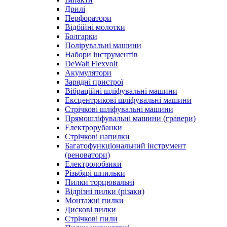
Дрилі
Перфоратори
Відбійні молотки
Болгарки
Полірувальні машини
Набори інструментів
DeWalt Flexvolt
Акумулятори
Зарядні пристрої
Вібраційні шліфувальні машини
Ексцентрикові шліфувальні машини
Стрічкові шліфувальні машини
Прямошліфувальні машини (гравери)
Електрорубанки
Стрічкові напилки
Багатофункціональний інструмент
(реноватори)
Електролобзики
Різьбярі шпильки
Пилки торцювальні
Відрізні пилки (різаки)
Монтажні пилки
Дискові пилки
Стрічкові пили