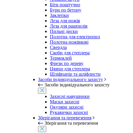
Біти поштучно
Бури по бетону
Заклепки
Леза для ножів
Леза для рашпилів
Пильні диски
Полотна для електропил
Полотна ножівкові
Свердла
Скоби для степлера
Термоклей
Фрези по дереву
Цвяхи для степлера
Шліфпапір та шліфлисти
Засоби індивідуального захисту
Засоби індивідуального захисту
Захисні навушники
Маски захисні
Окуляри захисні
Рукавички захисні
Зберігання та перевезення
Зберігання та перевезення