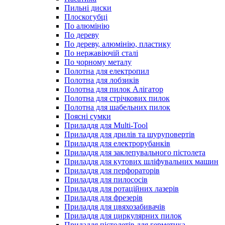
Пильні диски
Плоскогубці
По алюмінію
По дереву
По дереву, алюмінію, пластику
По нержавіючій сталі
По чорному металу
Полотна для електропил
Полотна для лобзиків
Полотна для пилок Алігатор
Полотна для стрічкових пилок
Полотна для шабельних пилок
Поясні сумки
Приладдя для Multi-Tool
Приладдя для дрилів та шуруповертів
Приладдя для електрорубанків
Приладдя для заклепувального пістолета
Приладдя для кутових шліфувальних машин
Приладдя для перфораторів
Приладдя для пилососів
Приладдя для ротаційних лазерів
Приладдя для фрезерів
Приладдя для цвяхозабивачів
Приладдя для циркулярних пилок
Приладдя пістолетів для герметика