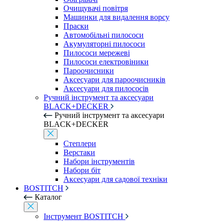
Очищувачі повітря
Машинки для видалення ворсу
Праски
Автомобільні пилососи
Акумуляторні пилососи
Пилососи мережеві
Пилососи електровіники
Пароочисники
Аксесуари для пароочисників
Аксесуари для пилососів
Ручний інструмент та аксесуари
BLACK+DECKER
Ручний інструмент та аксесуари
BLACK+DECKER
Степлери
Верстаки
Набори інструментів
Набори біт
Аксесуари для садової техніки
BOSTITCH
Каталог
Інструмент BOSTITCH