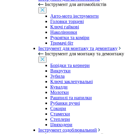
Інструмент для автомобілістів
Авто-мото інструменти
Головки торцеві
Ключі гайкові
Наколінники
Рукоятки та коміри
Тримачі біт
Інструмент для монтажу та демонтажу
Інструмент для монтажу та демонтажу
Борідки та кернери
Викрутки
Зубила
Ключі заклепувальні
Кувалди
Молотки
Рашпилі та напилки
Рубанки ручні
Сокири
Стамески
Степлери
Цвяходери
Інструмент оздоблювальний