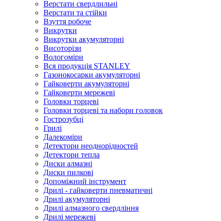
Верстати свердлильні
Верстати та стійки
Взуття робоче
Викрутки
Викрутки акумуляторні
Висоторізи
Вологоміри
Вся продукція STANLEY
Газонокосарки акумуляторні
Гайковерти акумуляторні
Гайковерти мережеві
Головки торцеві
Головки торцеві та набори головок
Гострозубці
Грилі
Далекоміри
Детектори неоднорідностей
Детектори тепла
Диски алмазні
Диски пилкові
Допоміжний інструмент
Дрилі - гайковерти пневматичні
Дрилі акумуляторні
Дрилі алмазного свердління
Дрилі мережеві