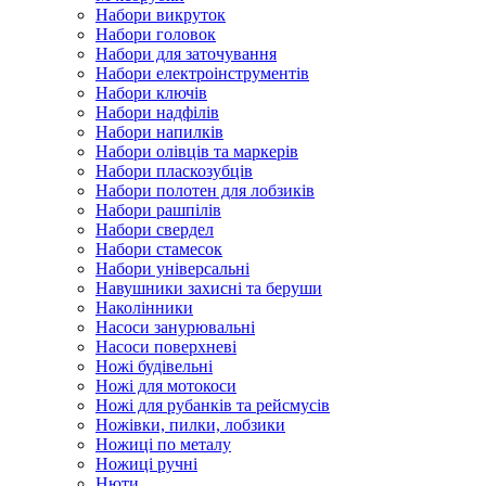
Набори викруток
Набори головок
Набори для заточування
Набори електроінструментів
Набори ключів
Набори надфілів
Набори напилків
Набори олівців та маркерів
Набори пласкозубців
Набори полотен для лобзиків
Набори рашпілів
Набори свердел
Набори стамесок
Набори універсальні
Навушники захисні та беруши
Наколінники
Насоси занурювальні
Насоси поверхневі
Ножі будівельні
Ножі для мотокоси
Ножі для рубанків та рейсмусів
Ножівки, пилки, лобзики
Ножиці по металу
Ножиці ручні
Нюти