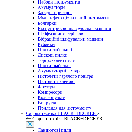
Набори інструментів
Акумулятори
Зарядні пристрої
Мультифункціональний інструмент
Болгарки
Ексцентрикові шліфувальні машини
Шліфмашини стрічкові
Вібраційні шліфувальні машини
Рубанки
Пилки лобзикові
Дискові пилки
Торцювальні пили
Пилки шабельні
Акумуляторні ліхтарі
Пістолети гарячого повітря
Пістолети клейові
Фрезери
Компресори
Краскопульти
Викрутки
Приладдя для інструменту
Садова техніка BLACK+DECKER
Садова техніка BLACK+DECKER
Ланцюгові пили