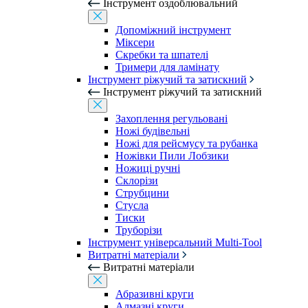
Інструмент оздоблювальний
Допоміжний інструмент
Міксери
Скребки та шпателі
Тримери для ламінату
Інструмент ріжучий та затискний
Інструмент ріжучий та затискний
Захоплення регульовані
Ножі будівельні
Ножі для рейсмусу та рубанка
Ножівки Пили Лобзики
Ножиці ручні
Склорізи
Струбцини
Стусла
Тиски
Труборізи
Інструмент універсальний Multi-Tool
Витратні матеріали
Витратні матеріали
Абразивні круги
Алмазні круги