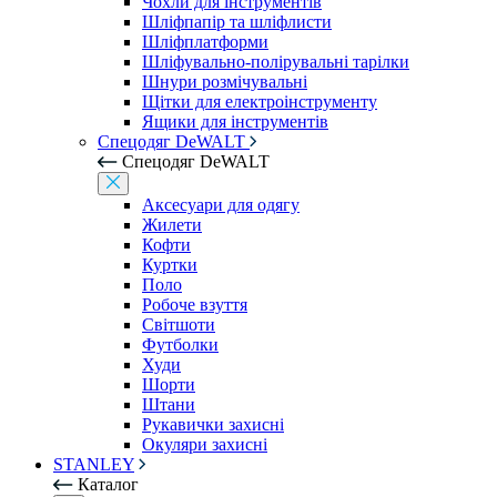
Чохли для інструментів
Шліфпапір та шліфлисти
Шліфплатформи
Шліфувально-полірувальні тарілки
Шнури розмічувальні
Щітки для електроінструменту
Ящики для інструментів
Спецодяг DeWALT
Спецодяг DeWALT
Аксесуари для одягу
Жилети
Кофти
Куртки
Поло
Робоче взуття
Світшоти
Футболки
Худи
Шорти
Штани
Рукавички захисні
Окуляри захисні
STANLEY
Каталог