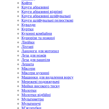
Кофти
Круги абразивні
Круги абразивні відрізні
Круги абразивні шліфувальні
Круги шліфувальні пелюсткові
Кувалди
Куртки
Кухонні комбайни
Кущорізи та ножиці
Лінійки
Ліхтарі
Ланцюги для мотопил
Леза для ножів
Леза для рашпіля
Лещата
Міксери
Міксери кухонні
Машинки для видалення ворсу
Мережеві подовжувачі
Мийки високого тиску
Молотки
Молотки відбійні
Мультиметри
Мультипечі
М’ясорубки