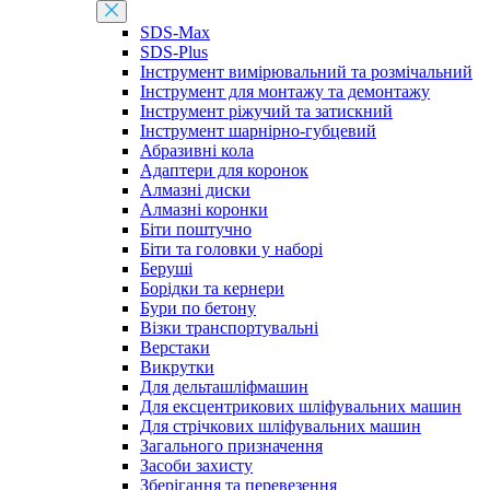
SDS-Max
SDS-Plus
Інструмент вимірювальний та розмічальний
Інструмент для монтажу та демонтажу
Інструмент ріжучий та затискний
Інструмент шарнірно-губцевий
Абразивні кола
Адаптери для коронок
Алмазні диски
Алмазні коронки
Біти поштучно
Біти та головки у наборі
Беруші
Борідки та кернери
Бури по бетону
Візки транспортувальні
Верстаки
Викрутки
Для дельташліфмашин
Для ексцентрикових шліфувальних машин
Для стрічкових шліфувальних машин
Загального призначення
Засоби захисту
Зберігання та перевезення