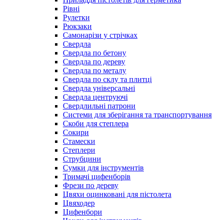
Рівні
Рулетки
Рюкзаки
Самонарізи у стрічках
Свердла
Свердла по бетону
Свердла по дереву
Свердла по металу
Свердла по склу та плитці
Свердла універсальні
Свердла центруючі
Свердлильні патрони
Системи для зберігання та транспортування
Скоби для степлера
Сокири
Стамески
Степлери
Струбцини
Сумки для інструментів
Тримачі цифенборів
Фрези по дереву
Цвяхи оцинковані для пістолета
Цвяходер
Цифенбори