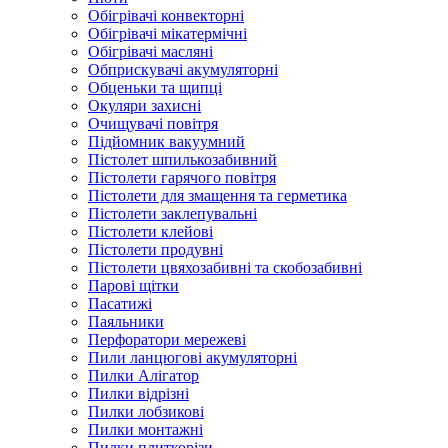
Обігрівачі конвекторні
Обігрівачі мікатермічні
Обігрівачі масляні
Обприскувачі акумуляторні
Обценьки та щипці
Окуляри захисні
Очищувачі повітря
Підйомник вакуумний
Пістолет шпилькозабивний
Пістолети гарячого повітря
Пістолети для змащення та герметика
Пістолети заклепувальні
Пістолети клейові
Пістолети продувні
Пістолети цвяхозабивні та скобозабивні
Парові щітки
Пасатижі
Паяльники
Перфоратори мережеві
Пили ланцюгові акумуляторні
Пилки Алігатор
Пилки відрізні
Пилки лобзикові
Пилки монтажні
Пилки плиткорізи