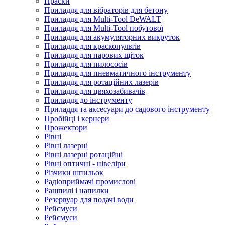
Праски
Приладдя для вібраторів для бетону
Приладдя для Multi-Tool DeWALT
Приладдя для Multi-Tool побутової
Приладдя для акумуляторних викруток
Приладдя для краскопультів
Приладдя для парових щіток
Приладдя для пилососів
Приладдя для пневматичного інструменту
Приладдя для ротаційних лазерів
Приладдя для цвяхозабивачів
Приладдя до інструменту
Приладдя та аксесуари до садового інструменту
Пробійці і кернери
Прожектори
Рівні
Рівні лазерні
Рівні лазерні ротаційні
Рівні оптичні - нівеліри
Різчики шпильок
Радіоприймачі промислові
Рашпилі і напилки
Резервуар для подачі води
Рейсмуси
Рейсмуси