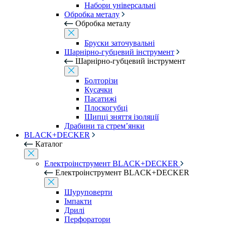
Набори універсальні
Обробка металу
Обробка металу
Бруски заточувальні
Шарнірно-губцевий інструмент
Шарнірно-губцевий інструмент
Болторізи
Кусачки
Пасатижі
Плоскогубці
Щипці зняття ізоляції
Драбини та стрем’янки
BLACK+DECKER
Каталог
Електроінструмент BLACK+DECKER
Електроінструмент BLACK+DECKER
Шуруповерти
Імпакти
Дрилі
Перфоратори