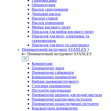
Газонокосарки
Обприскувачі
Насоси свердловинні
Дренажні насоси
Насосні станції
Насоси поверхневі
Мийки високого тиску
Приладдя для мийок високого тиску
Приладдя для мото, електрокос та
газонокосарок
Приладдя для мото та електропил
Пневматичний інструмент STANLEY
Пневматичний інструмент STANLEY
Компресори
Пневматичні дрилі
Пневматичні гайковерти
Бормашинки пневматичні
Набори пневмоінструменту
Степлери пневматичні
Пістолети продувальні
Пневматичні шприци для подачі мастила
Пневматичні картриджні пістолети
Пневматичні піскоструминні пістолети
Краскопульти пневматичні