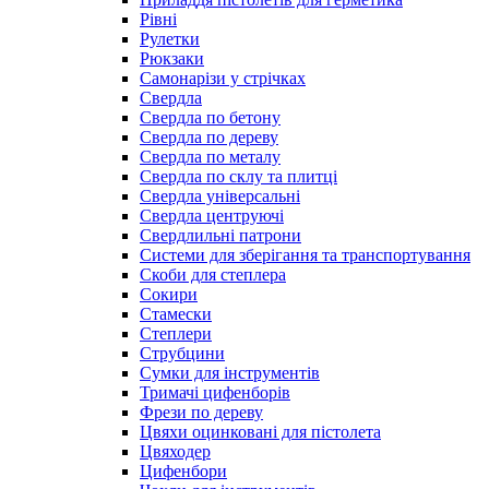
Рівні
Рулетки
Рюкзаки
Самонарізи у стрічках
Свердла
Свердла по бетону
Свердла по дереву
Свердла по металу
Свердла по склу та плитці
Свердла універсальні
Свердла центруючі
Свердлильні патрони
Системи для зберігання та транспортування
Скоби для степлера
Сокири
Стамески
Степлери
Струбцини
Сумки для інструментів
Тримачі цифенборів
Фрези по дереву
Цвяхи оцинковані для пістолета
Цвяходер
Цифенбори