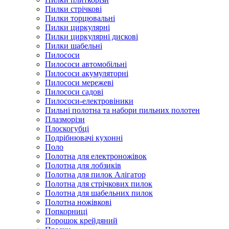
Пилки стрічкові
Пилки торцювальні
Пилки циркулярні
Пилки циркулярні дискові
Пилки шабельні
Пилососи
Пилососи автомобільні
Пилососи акумуляторні
Пилососи мережеві
Пилососи садові
Пилососи-електровіники
Пильні полотна та набори пильних полотен
Плазморізи
Плоскогубці
Подрібнювачі кухонні
Поло
Полотна для електроножівок
Полотна для лобзиків
Полотна для пилок Алігатор
Полотна для стрічкових пилок
Полотна для шабельних пилок
Полотна ножівкові
Попкорниці
Порошок крейдяний