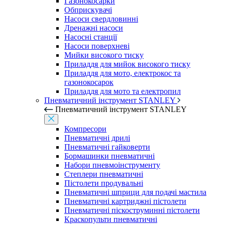
Газонокосарки
Обприскувачі
Насоси свердловинні
Дренажні насоси
Насосні станції
Насоси поверхневі
Мийки високого тиску
Приладдя для мийок високого тиску
Приладдя для мото, електрокос та
газонокосарок
Приладдя для мото та електропил
Пневматичний інструмент STANLEY
Пневматичний інструмент STANLEY
Компресори
Пневматичні дрилі
Пневматичні гайковерти
Бормашинки пневматичні
Набори пневмоінструменту
Степлери пневматичні
Пістолети продувальні
Пневматичні шприци для подачі мастила
Пневматичні картриджні пістолети
Пневматичні піскоструминні пістолети
Краскопульти пневматичні