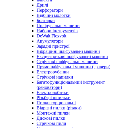
Дрилі
Перфоратори
Відбійні молотки
Болгарки
Полірувальні машини
Набори інструментів
DeWalt Flexvolt
Акумулятори
Зарядні пристрої
Вібраційні шліфувальні машини
Ексцентрикові шліфувальні машини
Стрічкові шліфувальні машини
Прямошліфувальні машини (гравери)
Електрорубанки
Стрічкові напилки
Багатофункціональний інструмент
(реноватори)
Електролобзики
Різьбярі шпильки
Пилки торцювальні
Відрізні пилки (різаки)
Монтажні пилки
Дискові пилки
Стрічкові пили