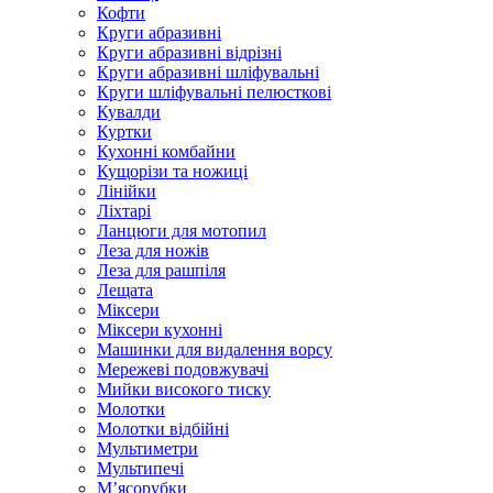
Кофти
Круги абразивні
Круги абразивні відрізні
Круги абразивні шліфувальні
Круги шліфувальні пелюсткові
Кувалди
Куртки
Кухонні комбайни
Кущорізи та ножиці
Лінійки
Ліхтарі
Ланцюги для мотопил
Леза для ножів
Леза для рашпіля
Лещата
Міксери
Міксери кухонні
Машинки для видалення ворсу
Мережеві подовжувачі
Мийки високого тиску
Молотки
Молотки відбійні
Мультиметри
Мультипечі
М’ясорубки