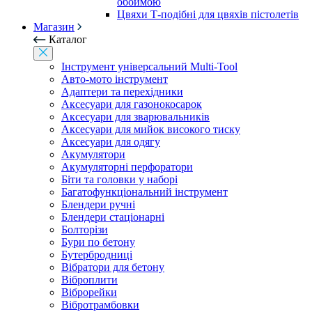
обоймою
Цвяхи Т-подібні для цвяхів пістолетів
Магазин
Каталог
Інструмент універсальний Multi-Tool
Авто-мото інструмент
Адаптери та перехідники
Аксесуари для газонокосарок
Аксесуари для зварювальників
Аксесуари для мийок високого тиску
Аксесуари для одягу
Акумулятори
Акумуляторні перфоратори
Біти та головки у наборі
Багатофункціональний інструмент
Блендери ручні
Блендери стаціонарні
Болторізи
Бури по бетону
Бутербродниці
Вібратори для бетону
Віброплити
Віброрейки
Вібротрамбовки