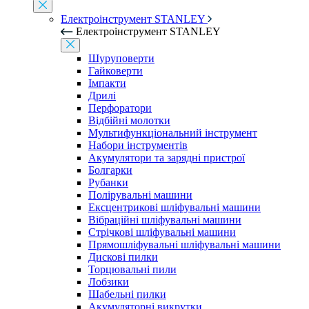
Електроінструмент STANLEY
Електроінструмент STANLEY
Шуруповерти
Гайковерти
Імпакти
Дрилі
Перфоратори
Відбійні молотки
Мультифункціональний інструмент
Набори інструментів
Акумулятори та зарядні пристрої
Болгарки
Рубанки
Полірувальні машини
Ексцентрикові шліфувальні машини
Вібраційні шліфувальні машини
Стрічкові шліфувальні машини
Прямошліфувальні шліфувальні машини
Дискові пилки
Торцювальні пили
Лобзики
Шабельні пилки
Акумуляторні викрутки