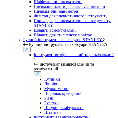
Шліфмашини пневматичні
Пневмопістолети для накачування шин
Пневматичні манометри
Фільтри для пневматичного інструменту
Приладдя для пневматичного інструменту
STANLEY
Шланги всмоктувальні
Шланги для стисненого повітря
Ручний інструмент та аксесуари STANLEY
Ручний інструмент та аксесуари STANLEY
Інструмент вимірювальний та розмічальний
Інструмент вимірювальний та
розмічальний
Кутники
Лінійки
Мультиметри
Порошок крейдяний
Рівні
Рулетки
Шнури розмічувальні
Штативи
Інструмент для автомобілістів