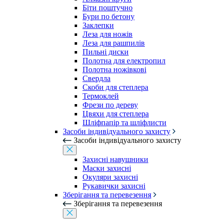
Біти поштучно
Бури по бетону
Заклепки
Леза для ножів
Леза для рашпилів
Пильні диски
Полотна для електропил
Полотна ножівкові
Свердла
Скоби для степлера
Термоклей
Фрези по дереву
Цвяхи для степлера
Шліфпапір та шліфлисти
Засоби індивідуального захисту
Засоби індивідуального захисту
Захисні навушники
Маски захисні
Окуляри захисні
Рукавички захисні
Зберігання та перевезення
Зберігання та перевезення