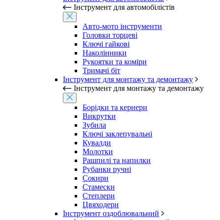
Інструмент для автомобілістів
Авто-мото інструменти
Головки торцеві
Ключі гайкові
Наколінники
Рукоятки та коміри
Тримачі біт
Інструмент для монтажу та демонтажу
Інструмент для монтажу та демонтажу
Борідки та кернери
Викрутки
Зубила
Ключі заклепувальні
Кувалди
Молотки
Рашпилі та напилки
Рубанки ручні
Сокири
Стамески
Степлери
Цвяходери
Інструмент оздоблювальний