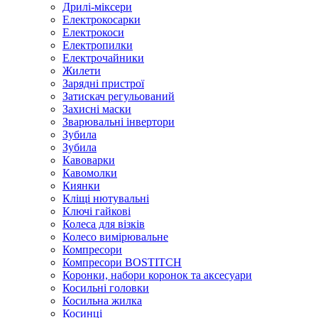
Дрилі-міксери
Електрокосарки
Електрокоси
Електропилки
Електрочайники
Жилети
Зарядні пристрої
Затискач регульований
Захисні маски
Зварювальні інвертори
Зубила
Зубила
Кавоварки
Кавомолки
Киянки
Кліщі нютувальні
Ключі гайкові
Колеса для візків
Колесо вимірювальне
Компресори
Компресори BOSTITCH
Коронки, набори коронок та аксесуари
Косильні головки
Косильна жилка
Косинці