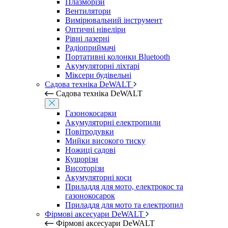
Плазморізи
Вентилятори
Вимірювальний інструмент
Оптичні нівеліри
Рівні лазерні
Радіоприймачі
Портативні колонки Bluetooth
Акумуляторні ліхтарі
Міксери будівельні
Садова техніка DeWALT
Садова техніка DeWALT
Газонокосарки
Акумуляторні електропили
Повітродувки
Мийки високого тиску
Ножиці садові
Кущорізи
Висоторізи
Акумуляторні коси
Приладдя для мото, електрокос та
газонокосарок
Приладдя для мото та електропил
Фірмові аксесуари DeWALT
Фірмові аксесуари DeWALT