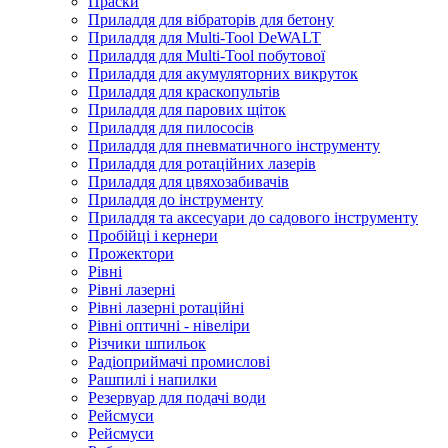
Праски
Приладдя для вібраторів для бетону
Приладдя для Multi-Tool DeWALT
Приладдя для Multi-Tool побутової
Приладдя для акумуляторних викруток
Приладдя для краскопультів
Приладдя для парових щіток
Приладдя для пилососів
Приладдя для пневматичного інструменту
Приладдя для ротаційних лазерів
Приладдя для цвяхозабивачів
Приладдя до інструменту
Приладдя та аксесуари до садового інструменту
Пробійці і кернери
Прожектори
Рівні
Рівні лазерні
Рівні лазерні ротаційні
Рівні оптичні - нівеліри
Різчики шпильок
Радіоприймачі промислові
Рашпилі і напилки
Резервуар для подачі води
Рейсмуси
Рейсмуси