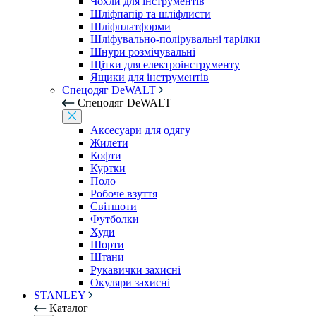
Чохли для інструментів
Шліфпапір та шліфлисти
Шліфплатформи
Шліфувально-полірувальні тарілки
Шнури розмічувальні
Щітки для електроінструменту
Ящики для інструментів
Спецодяг DeWALT
Спецодяг DeWALT
Аксесуари для одягу
Жилети
Кофти
Куртки
Поло
Робоче взуття
Світшоти
Футболки
Худи
Шорти
Штани
Рукавички захисні
Окуляри захисні
STANLEY
Каталог