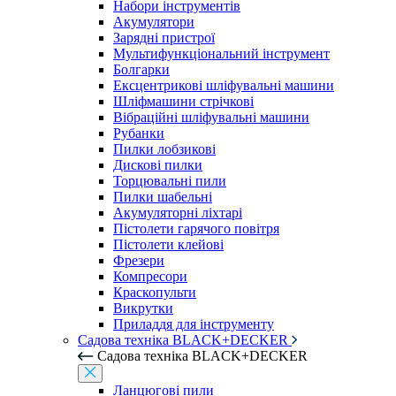
Набори інструментів
Акумулятори
Зарядні пристрої
Мультифункціональний інструмент
Болгарки
Ексцентрикові шліфувальні машини
Шліфмашини стрічкові
Вібраційні шліфувальні машини
Рубанки
Пилки лобзикові
Дискові пилки
Торцювальні пили
Пилки шабельні
Акумуляторні ліхтарі
Пістолети гарячого повітря
Пістолети клейові
Фрезери
Компресори
Краскопульти
Викрутки
Приладдя для інструменту
Садова техніка BLACK+DECKER
Садова техніка BLACK+DECKER
Ланцюгові пили