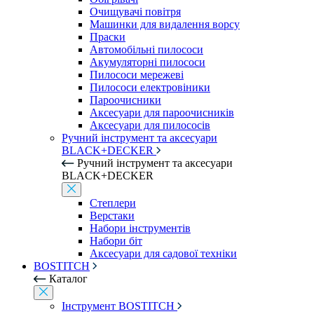
Очищувачі повітря
Машинки для видалення ворсу
Праски
Автомобільні пилососи
Акумуляторні пилососи
Пилососи мережеві
Пилососи електровіники
Пароочисники
Аксесуари для пароочисників
Аксесуари для пилососів
Ручний інструмент та аксесуари
BLACK+DECKER
Ручний інструмент та аксесуари
BLACK+DECKER
Степлери
Верстаки
Набори інструментів
Набори біт
Аксесуари для садової техніки
BOSTITCH
Каталог
Інструмент BOSTITCH