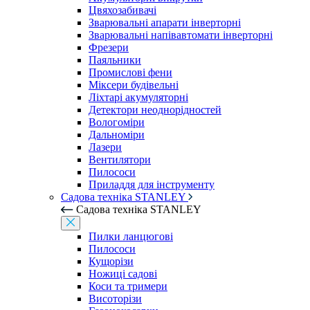
Цвяхозабивачі
Зварювальні апарати інверторні
Зварювальні напівавтомати інверторні
Фрезери
Паяльники
Промислові фени
Міксери будівельні
Ліхтарі акумуляторні
Детектори неоднорідностей
Вологоміри
Дальноміри
Лазери
Вентилятори
Пилососи
Приладдя для інструменту
Садова техніка STANLEY
Садова техніка STANLEY
Пилки ланцюгові
Пилососи
Кущорізи
Ножиці садові
Коси та тримери
Висоторізи