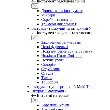
Інструмент оздоблювальний
Допоміжний інструмент
Міксери
Скребки та шпателі
Тримери для ламінату
Інструмент ріжучий та затискний
Інструмент ріжучий та затискний
Захоплення регульовані
Ножі будівельні
Ножі для рейсмусу та рубанка
Ножівки Пили Лобзики
Ножиці ручні
Склорізи
Струбцини
Стусла
Тиски
Труборізи
Інструмент універсальний Multi-Tool
Витратні матеріали
Витратні матеріали
Абразивні круги
Алмазні круги