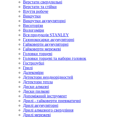
Верстати свердлильні
Верстати та стійки
Взуття робоче
Викрутки
Викрутки акумуляторні
Висоторізи
Вологоміри
Вся продукція STANLEY
Газонокосарки акумуляторні
Гайковерти акумуляторні
Гайковерти мережеві
Головки торцеві
Головки торцеві та набори головок
Гострозубці
Грилі
Далекоміри
Детектори неоднорідностей
Детектори тепла
Диски алмазні
Диски пилкові
Допоміжний інструмент
Дрилі - гайковерти пневматичні
Дрилі акумуляторні
Дрилі алмазного свердління
Дрилі мережеві