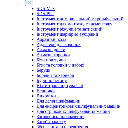
SDS-Max
SDS-Plus
Інструмент вимірювальний та розмічальний
Інструмент для монтажу та демонтажу
Інструмент ріжучий та затискний
Інструмент шарнірно-губцевий
Абразивні кола
Адаптери для коронок
Алмазні диски
Алмазні коронки
Біти поштучно
Біти та головки у наборі
Беруші
Борідки та кернери
Бури по бетону
Візки транспортувальні
Верстаки
Викрутки
Для дельташліфмашин
Для ексцентрикових шліфувальних машин
Для стрічкових шліфувальних машин
Загального призначення
Засоби захисту
Зберігання та перевезення