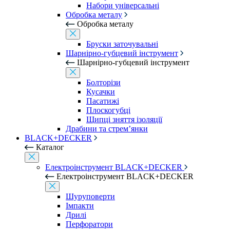
Набори універсальні
Обробка металу
Обробка металу
Бруски заточувальні
Шарнірно-губцевий інструмент
Шарнірно-губцевий інструмент
Болторізи
Кусачки
Пасатижі
Плоскогубці
Щипці зняття ізоляції
Драбини та стрем’янки
BLACK+DECKER
Каталог
Електроінструмент BLACK+DECKER
Електроінструмент BLACK+DECKER
Шуруповерти
Імпакти
Дрилі
Перфоратори