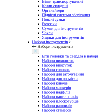
Візки транспортувальні
Козли складані
Органайзери
Підвісні системи зберігання
Поясні сумки
Рюкзаки
Сумки для інструментів
Чохли
Ящики для інструментів
Набори інструментів
Набори інструментів
Біти головки та свердла в наборі
Набори виколоток
Набори викруток
Набори головок
Набори для заточування
Набори для розмітки
Набори ключів
Набори маркерів
Набори надфілів
Набори напильників
Набори плоскогубців
Набори рашпилів
Набори стамесок