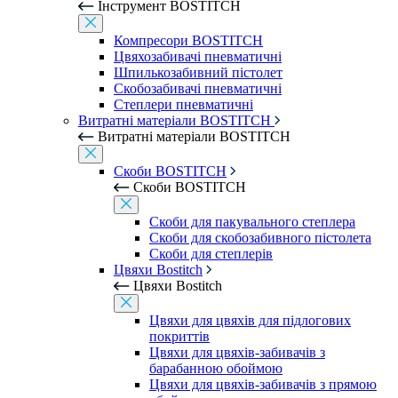
Інструмент BOSTITCH
Компресори BOSTITCH
Цвяхозабивачі пневматичні
Шпилькозабивний пістолет
Скобозабивачі пневматичні
Степлери пневматичні
Витратні матеріали BOSTITCH
Витратні матеріали BOSTITCH
Скоби BOSTITCH
Скоби BOSTITCH
Скоби для пакувального степлера
Скоби для скобозабивного пістолета
Скоби для степлерів
Цвяхи Bostitch
Цвяхи Bostitch
Цвяхи для цвяхів для підлогових
покриттів
Цвяхи для цвяхів-забивачів з
барабанною обоймою
Цвяхи для цвяхів-забивачів з прямою