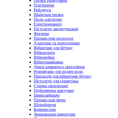
Пилки циркулярні
Плиткорізи
Рейсмуси
Шабельні пилки
Пили алігатори
Електроножиці
Пістолети заклепувальні
Фрезери
Промислові пилососи
Адаптери та перехідники
Вібратори для бетону
Віброплити
Віброрейки
Вібротрамбовки
Дрилі алмазного свердління
Резервуари для подачі води
Приладдя для вібраторів бетону
Пістолети для герметика
Станки сверлильні
Підйомники вакуумні
Цвяхозабивачі
Промислові фени
Штроборези
Компресори
Зварювальні інвертори