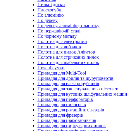
Пильні диски
Плоскогубці
По алюмінію
По дереву
По дереву, алюмінію, пластику
По нержавіючій сталі
По чорному металу
Полотна для електропил
Полотна для лобзиків
Полотна для пилок Алігатор
Полотна для стрічкових пилок
Полотна для шабельних пилок
Поясні сумки
Приладдя для Multi-Tool
Приладдя для дрилів та шуруповертів
Приладдя для електрорубанків
Приладдя для заклепувального пістолета
Приладдя для кутових шліфувальних машин
Приладдя для перфораторів
Приладдя для пилососів
Приладдя для ротаційних лазерів
Приладдя для фрезерів
Приладдя для цвяхозабивачів
Приладдя для циркулярних пилок
Приладдя пістолетів для герметика