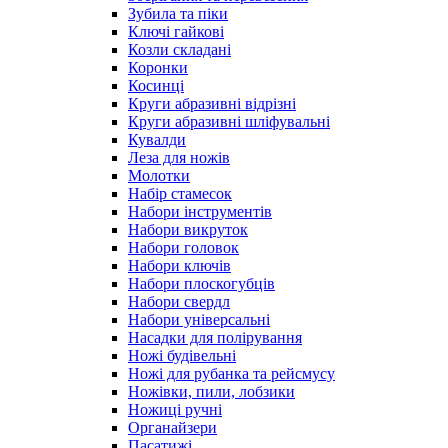
Зубила та піки
Ключі гайкові
Козли складані
Коронки
Косинці
Круги абразивні відрізні
Круги абразивні шліфувальні
Кувалди
Леза для ножів
Молотки
Набір стамесок
Набори інструментів
Набори викруток
Набори головок
Набори ключів
Набори плоскогубців
Набори свердл
Набори універсальні
Насадки для полірування
Ножі будівельні
Ножі для рубанка та рейсмусу
Ножівки, пили, лобзики
Ножиці ручні
Органайзери
Пасатижі