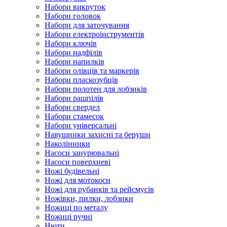
Набори викруток
Набори головок
Набори для заточування
Набори електроінструментів
Набори ключів
Набори надфілів
Набори напилків
Набори олівців та маркерів
Набори пласкозубців
Набори полотен для лобзиків
Набори рашпілів
Набори свердел
Набори стамесок
Набори універсальні
Навушники захисні та беруши
Наколінники
Насоси занурювальні
Насоси поверхневі
Ножі будівельні
Ножі для мотокоси
Ножі для рубанків та рейсмусів
Ножівки, пилки, лобзики
Ножиці по металу
Ножиці ручні
Нюти