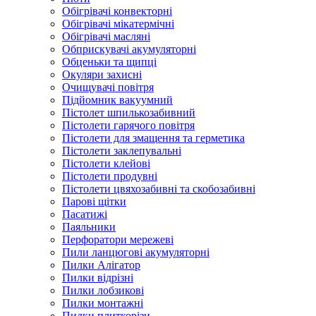
Обігрівачі конвекторні
Обігрівачі мікатермічні
Обігрівачі масляні
Обприскувачі акумуляторні
Обценьки та щипці
Окуляри захисні
Очищувачі повітря
Підйомник вакуумний
Пістолет шпилькозабивний
Пістолети гарячого повітря
Пістолети для змащення та герметика
Пістолети заклепувальні
Пістолети клейові
Пістолети продувні
Пістолети цвяхозабивні та скобозабивні
Парові щітки
Пасатижі
Паяльники
Перфоратори мережеві
Пили ланцюгові акумуляторні
Пилки Алігатор
Пилки відрізні
Пилки лобзикові
Пилки монтажні
Пилки плиткорізи