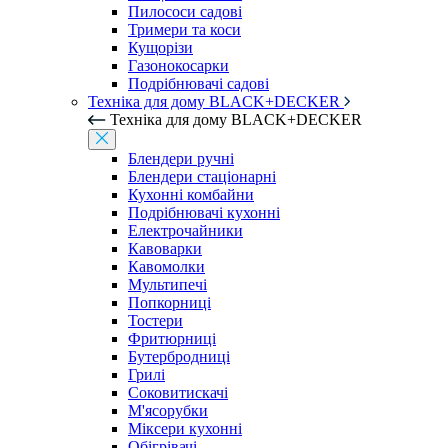
Пилососи садові
Тримери та коси
Кущорізи
Газонокосарки
Подрібнювачі садові
Техніка для дому BLACK+DECKER
Техніка для дому BLACK+DECKER
Блендери ручні
Блендери стаціонарні
Кухонні комбайни
Подрібнювачі кухонні
Електрочайники
Кавоварки
Кавомолки
Мультипечі
Попкорниці
Тостери
Фритюрниці
Бутербродниці
Грилі
Соковитискачі
М'ясорубки
Міксери кухонні
Обігрівачі