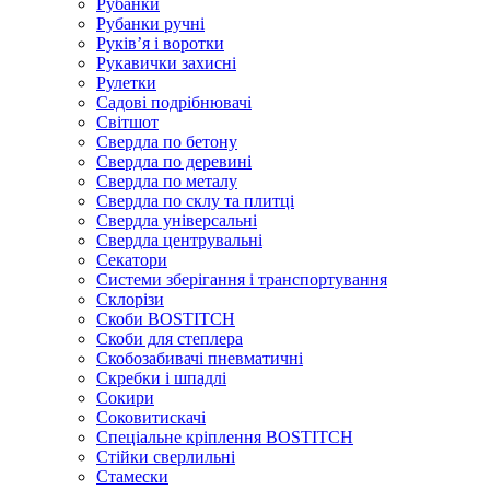
Рубанки
Рубанки ручні
Руківʼя і воротки
Рукавички захисні
Рулетки
Садові подрібнювачі
Світшот
Свердла по бетону
Свердла по деревині
Свердла по металу
Свердла по склу та плитці
Свердла універсальні
Свердла центрувальні
Секатори
Системи зберігання і транспортування
Склорізи
Скоби BOSTITCH
Скоби для степлера
Скобозабивачі пневматичні
Скребки і шпадлі
Сокири
Соковитискачі
Спеціальне кріплення BOSTITCH
Стійки сверлильні
Стамески