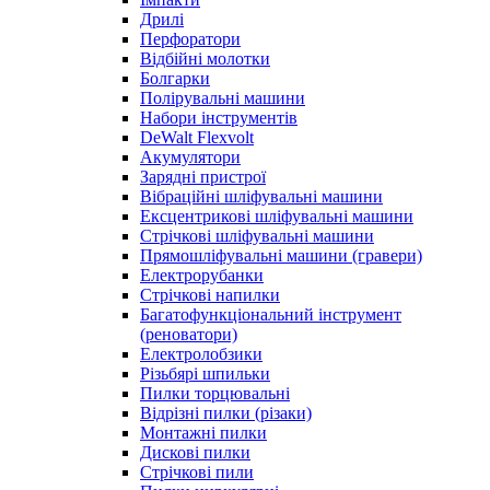
Дрилі
Перфоратори
Відбійні молотки
Болгарки
Полірувальні машини
Набори інструментів
DeWalt Flexvolt
Акумулятори
Зарядні пристрої
Вібраційні шліфувальні машини
Ексцентрикові шліфувальні машини
Стрічкові шліфувальні машини
Прямошліфувальні машини (гравери)
Електрорубанки
Стрічкові напилки
Багатофункціональний інструмент
(реноватори)
Електролобзики
Різьбярі шпильки
Пилки торцювальні
Відрізні пилки (різаки)
Монтажні пилки
Дискові пилки
Стрічкові пили