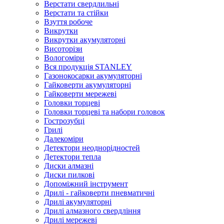
Верстати свердлильні
Верстати та стійки
Взуття робоче
Викрутки
Викрутки акумуляторні
Висоторізи
Вологоміри
Вся продукція STANLEY
Газонокосарки акумуляторні
Гайковерти акумуляторні
Гайковерти мережеві
Головки торцеві
Головки торцеві та набори головок
Гострозубці
Грилі
Далекоміри
Детектори неоднорідностей
Детектори тепла
Диски алмазні
Диски пилкові
Допоміжний інструмент
Дрилі - гайковерти пневматичні
Дрилі акумуляторні
Дрилі алмазного свердління
Дрилі мережеві