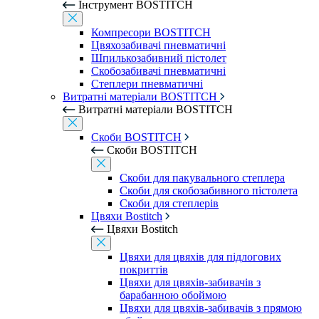
Інструмент BOSTITCH
Компресори BOSTITCH
Цвяхозабивачі пневматичні
Шпилькозабивний пістолет
Скобозабивачі пневматичні
Степлери пневматичні
Витратні матеріали BOSTITCH
Витратні матеріали BOSTITCH
Скоби BOSTITCH
Скоби BOSTITCH
Скоби для пакувального степлера
Скоби для скобозабивного пістолета
Скоби для степлерів
Цвяхи Bostitch
Цвяхи Bostitch
Цвяхи для цвяхів для підлогових
покриттів
Цвяхи для цвяхів-забивачів з
барабанною обоймою
Цвяхи для цвяхів-забивачів з прямою