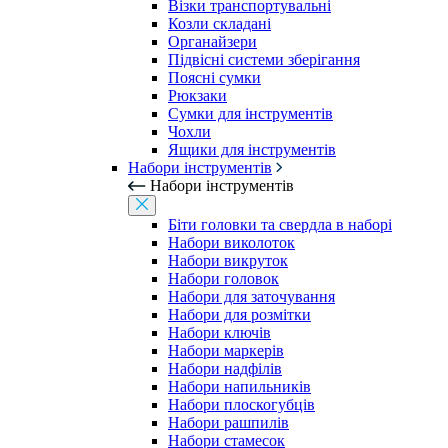
Візки транспортувальні
Козли складані
Органайзери
Підвісні системи зберігання
Поясні сумки
Рюкзаки
Сумки для інструментів
Чохли
Ящики для інструментів
Набори інструментів
Набори інструментів
Біти головки та свердла в наборі
Набори виколоток
Набори викруток
Набори головок
Набори для заточування
Набори для розмітки
Набори ключів
Набори маркерів
Набори надфілів
Набори напильників
Набори плоскогубців
Набори рашпилів
Набори стамесок