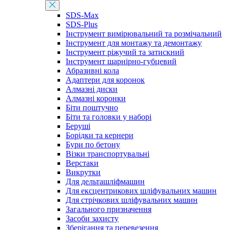
SDS-Max
SDS-Plus
Інструмент вимірювальний та розмічальний
Інструмент для монтажу та демонтажу
Інструмент ріжучий та затискний
Інструмент шарнірно-губцевий
Абразивні кола
Адаптери для коронок
Алмазні диски
Алмазні коронки
Біти поштучно
Біти та головки у наборі
Беруші
Борідки та кернери
Бури по бетону
Візки транспортувальні
Верстаки
Викрутки
Для дельташліфмашин
Для ексцентрикових шліфувальних машин
Для стрічкових шліфувальних машин
Загального призначення
Засоби захисту
Зберігання та перевезення