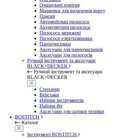
Очищувачі повітря
Машинки для видалення ворсу
Праски
Автомобільні пилососи
Акумуляторні пилососи
Пилососи мережеві
Пилососи електровіники
Пароочисники
Аксесуари для пароочисників
Аксесуари для пилососів
Ручний інструмент та аксесуари
BLACK+DECKER
Ручний інструмент та аксесуари
BLACK+DECKER
Степлери
Верстаки
Набори інструментів
Набори біт
Аксесуари для садової техніки
BOSTITCH
Каталог
Інструмент BOSTITCH