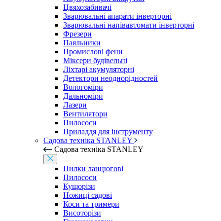
Цвяхозабивачі
Зварювальні апарати інверторні
Зварювальні напівавтомати інверторні
Фрезери
Паяльники
Промислові фени
Міксери будівельні
Ліхтарі акумуляторні
Детектори неоднорідностей
Вологоміри
Дальноміри
Лазери
Вентилятори
Пилососи
Приладдя для інструменту
Садова техніка STANLEY
Садова техніка STANLEY
Пилки ланцюгові
Пилососи
Кущорізи
Ножиці садові
Коси та тримери
Висоторізи