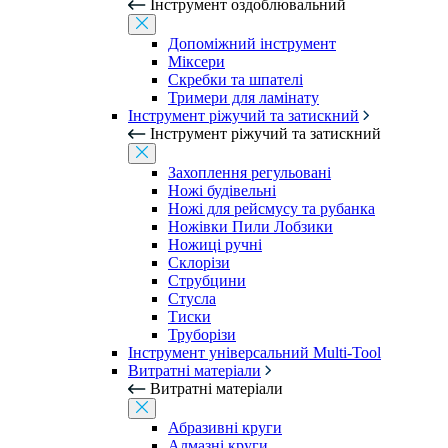
Інструмент оздоблювальний
Допоміжний інструмент
Міксери
Скребки та шпателі
Тримери для ламінату
Інструмент ріжучий та затискний
Інструмент ріжучий та затискний
Захоплення регульовані
Ножі будівельні
Ножі для рейсмусу та рубанка
Ножівки Пили Лобзики
Ножиці ручні
Склорізи
Струбцини
Стусла
Тиски
Труборізи
Інструмент універсальний Multi-Tool
Витратні матеріали
Витратні матеріали
Абразивні круги
Алмазні круги