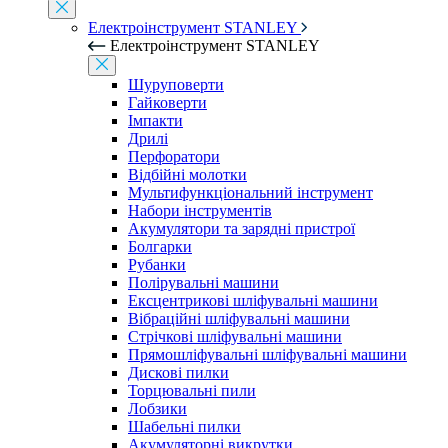
Електроінструмент STANLEY
Електроінструмент STANLEY
Шуруповерти
Гайковерти
Імпакти
Дрилі
Перфоратори
Відбійні молотки
Мультифункціональний інструмент
Набори інструментів
Акумулятори та зарядні пристрої
Болгарки
Рубанки
Полірувальні машини
Ексцентрикові шліфувальні машини
Вібраційні шліфувальні машини
Стрічкові шліфувальні машини
Прямошліфувальні шліфувальні машини
Дискові пилки
Торцювальні пили
Лобзики
Шабельні пилки
Акумуляторні викрутки