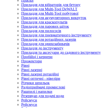
Праски
Приладдя для вібраторів для бетону
Приладдя для Multi-Tool DeWALT
Приладдя для Multi-Tool побутової
Приладдя для акумуляторних викруток
Приладдя для краскопультів
Приладдя для парових щіток
Приладдя для пилососів
Приладдя для пневматичного інструменту
Приладдя для ротаційних лазерів
Приладдя для цвяхозабивачів
Приладдя до інструменту
Приладдя та аксесуари до садового інструменту
Пробійці і кернери
Прожектори
Рівні
Рівні лазерні
Рівні лазерні ротаційні
Рівні оптичні - нівеліри
Різчики шпильок
Радіоприймачі промислові
Рашпилі і напилки
Резервуар для подачі води
Рейсмуси
Рейсмуси