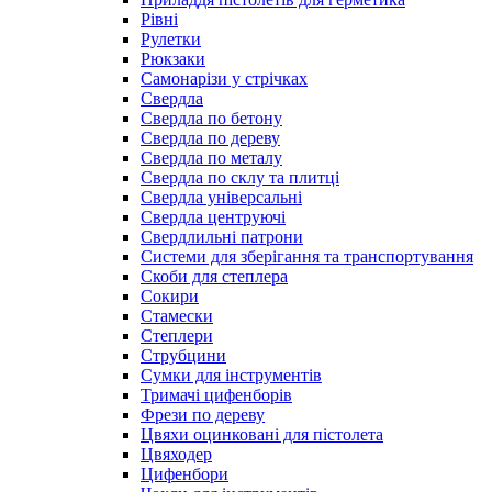
Рівні
Рулетки
Рюкзаки
Самонарізи у стрічках
Свердла
Свердла по бетону
Свердла по дереву
Свердла по металу
Свердла по склу та плитці
Свердла універсальні
Свердла центруючі
Свердлильні патрони
Системи для зберігання та транспортування
Скоби для степлера
Сокири
Стамески
Степлери
Струбцини
Сумки для інструментів
Тримачі цифенборів
Фрези по дереву
Цвяхи оцинковані для пістолета
Цвяходер
Цифенбори