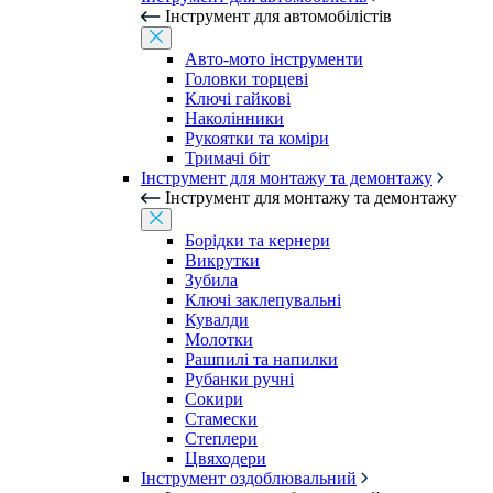
Інструмент для автомобілістів
Авто-мото інструменти
Головки торцеві
Ключі гайкові
Наколінники
Рукоятки та коміри
Тримачі біт
Інструмент для монтажу та демонтажу
Інструмент для монтажу та демонтажу
Борідки та кернери
Викрутки
Зубила
Ключі заклепувальні
Кувалди
Молотки
Рашпилі та напилки
Рубанки ручні
Сокири
Стамески
Степлери
Цвяходери
Інструмент оздоблювальний