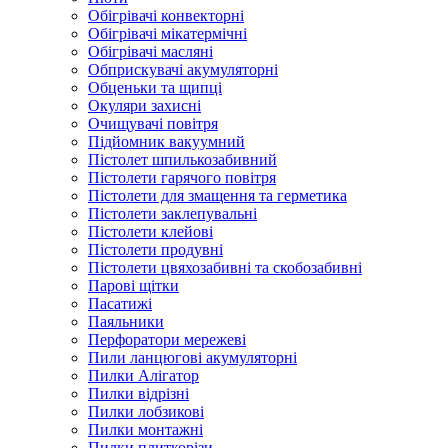
Обігрівачі конвекторні
Обігрівачі мікатермічні
Обігрівачі масляні
Обприскувачі акумуляторні
Обценьки та щипці
Окуляри захисні
Очищувачі повітря
Підйомник вакуумний
Пістолет шпилькозабивний
Пістолети гарячого повітря
Пістолети для змащення та герметика
Пістолети заклепувальні
Пістолети клейові
Пістолети продувні
Пістолети цвяхозабивні та скобозабивні
Парові щітки
Пасатижі
Паяльники
Перфоратори мережеві
Пили ланцюгові акумуляторні
Пилки Алігатор
Пилки відрізні
Пилки лобзикові
Пилки монтажні
Пилки плиткорізи