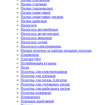
Пилки стрічкові
Пилки торцювальні
Пилки циркулярні
Пилки циркулярні дискові
Пилки шабельні
Пилососи
Пилососи автомобільні
Пилососи акумуляторні
Пилососи мережеві
Пилососи садові
Пилососи-електровіники
Пильні полотна та набори пильних полотен
Плазморізи
Плоскогубці
Подрібнювачі кухонні
Поло
Полотна для електроножівок
Полотна для лобзиків
Полотна для пилок Алігатор
Полотна для стрічкових пилок
Полотна для шабельних пилок
Полотна ножівкові
Попкорниці
Порошок крейдяний