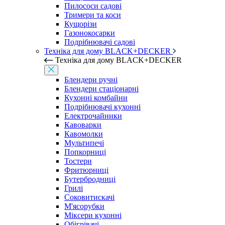
Пилососи садові
Тримери та коси
Кущорізи
Газонокосарки
Подрібнювачі садові
Техніка для дому BLACK+DECKER
Техніка для дому BLACK+DECKER
Блендери ручні
Блендери стаціонарні
Кухонні комбайни
Подрібнювачі кухонні
Електрочайники
Кавоварки
Кавомолки
Мультипечі
Попкорниці
Тостери
Фритюрниці
Бутербродниці
Грилі
Соковитискачі
М'ясорубки
Міксери кухонні
Обігрівачі