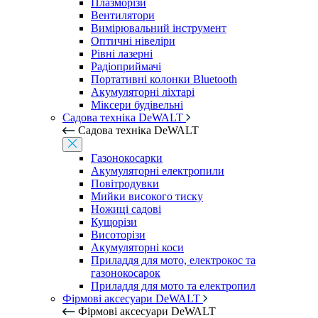
Плазморізи
Вентилятори
Вимірювальний інструмент
Оптичні нівеліри
Рівні лазерні
Радіоприймачі
Портативні колонки Bluetooth
Акумуляторні ліхтарі
Міксери будівельні
Садова техніка DeWALT
Садова техніка DeWALT
Газонокосарки
Акумуляторні електропили
Повітродувки
Мийки високого тиску
Ножиці садові
Кущорізи
Висоторізи
Акумуляторні коси
Приладдя для мото, електрокос та
газонокосарок
Приладдя для мото та електропил
Фірмові аксесуари DeWALT
Фірмові аксесуари DeWALT