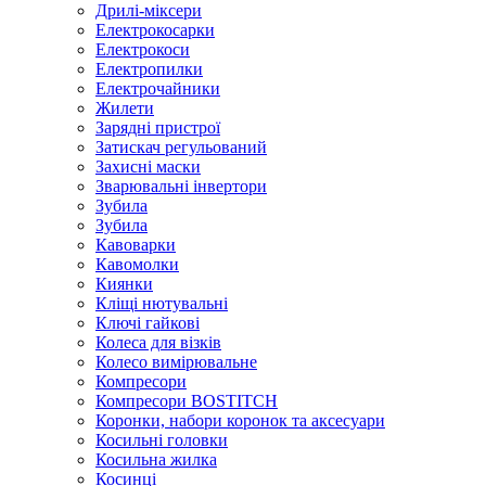
Дрилі-міксери
Електрокосарки
Електрокоси
Електропилки
Електрочайники
Жилети
Зарядні пристрої
Затискач регульований
Захисні маски
Зварювальні інвертори
Зубила
Зубила
Кавоварки
Кавомолки
Киянки
Кліщі нютувальні
Ключі гайкові
Колеса для візків
Колесо вимірювальне
Компресори
Компресори BOSTITCH
Коронки, набори коронок та аксесуари
Косильні головки
Косильна жилка
Косинці