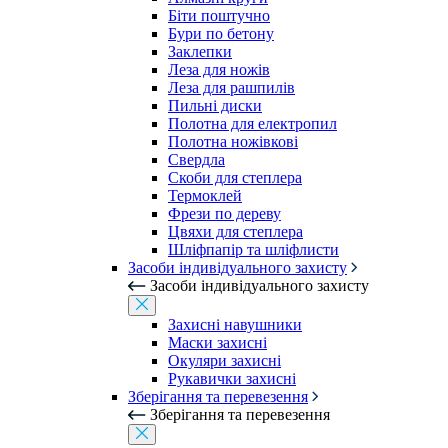
Біти поштучно
Бури по бетону
Заклепки
Леза для ножів
Леза для рашпилів
Пильні диски
Полотна для електропил
Полотна ножівкові
Свердла
Скоби для степлера
Термоклей
Фрези по дереву
Цвяхи для степлера
Шліфпапір та шліфлисти
Засоби індивідуального захисту
Засоби індивідуального захисту
Захисні навушники
Маски захисні
Окуляри захисні
Рукавички захисні
Зберігання та перевезення
Зберігання та перевезення