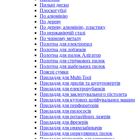
Пильні диски
Плоскогубці
По алюмінію
По дереву
По дереву, алюмінію, пластику
По нержавіючій сталі
По чорному металу
Полотна для електропил
Полотна для лобзиків
Полотна для пилок Алігатор
Полотна для стрічкових пилок
Полотна для шабельних пилок
Поясні сумки
Приладдя для Multi-Tool
Приладдя для дрилів та шуруповертів
Приладдя для електрорубанків
Приладдя для заклепувального пістолета
Приладдя для кутових шліфувальних машин
Приладдя для перфораторів
Приладдя для пилососів
Приладдя для ротаційних лазерів
Приладдя для фрезерів
Приладдя для цвяхозабивачів
Приладдя для циркулярних пилок
Приладдя пістолетів для герметика