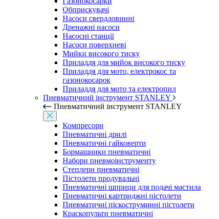
Газонокосарки
Обприскувачі
Насоси свердловинні
Дренажні насоси
Насосні станції
Насоси поверхневі
Мийки високого тиску
Приладдя для мийок високого тиску
Приладдя для мото, електрокос та
газонокосарок
Приладдя для мото та електропил
Пневматичний інструмент STANLEY
Пневматичний інструмент STANLEY
Компресори
Пневматичні дрилі
Пневматичні гайковерти
Бормашинки пневматичні
Набори пневмоінструменту
Степлери пневматичні
Пістолети продувальні
Пневматичні шприци для подачі мастила
Пневматичні картриджні пістолети
Пневматичні піскоструминні пістолети
Краскопульти пневматичні