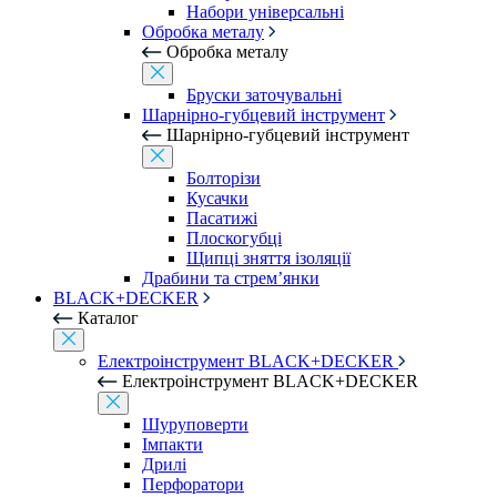
Набори універсальні
Обробка металу
Обробка металу
Бруски заточувальні
Шарнірно-губцевий інструмент
Шарнірно-губцевий інструмент
Болторізи
Кусачки
Пасатижі
Плоскогубці
Щипці зняття ізоляції
Драбини та стрем’янки
BLACK+DECKER
Каталог
Електроінструмент BLACK+DECKER
Електроінструмент BLACK+DECKER
Шуруповерти
Імпакти
Дрилі
Перфоратори