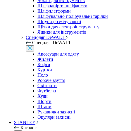
Чохли для інструментів
Шліфпапір та шліфлисти
Шліфплатформи
Шліфувально-полірувальні тарілки
Шнури розмічувальні
Щітки для електроінструменту
Ящики для інструментів
Спецодяг DeWALT
Спецодяг DeWALT
Аксесуари для одягу
Жилети
Кофти
Куртки
Поло
Робоче взуття
Світшоти
Футболки
Худи
Шорти
Штани
Рукавички захисні
Окуляри захисні
STANLEY
Каталог