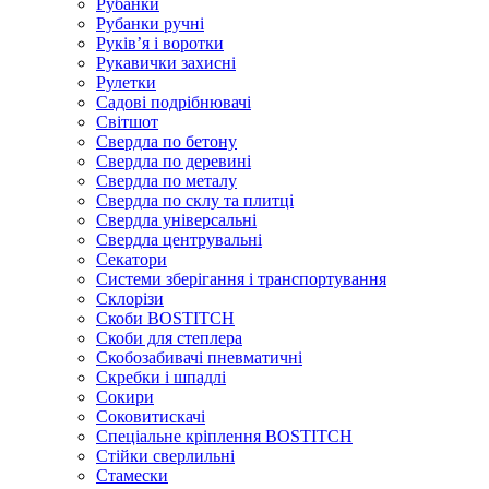
Рубанки
Рубанки ручні
Руківʼя і воротки
Рукавички захисні
Рулетки
Садові подрібнювачі
Світшот
Свердла по бетону
Свердла по деревині
Свердла по металу
Свердла по склу та плитці
Свердла універсальні
Свердла центрувальні
Секатори
Системи зберігання і транспортування
Склорізи
Скоби BOSTITCH
Скоби для степлера
Скобозабивачі пневматичні
Скребки і шпадлі
Сокири
Соковитискачі
Спеціальне кріплення BOSTITCH
Стійки сверлильні
Стамески