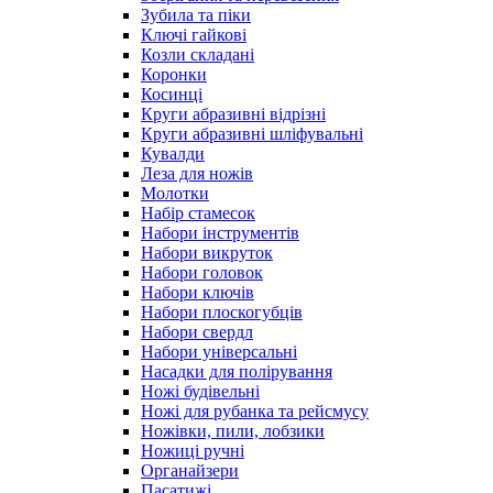
Зубила та піки
Ключі гайкові
Козли складані
Коронки
Косинці
Круги абразивні відрізні
Круги абразивні шліфувальні
Кувалди
Леза для ножів
Молотки
Набір стамесок
Набори інструментів
Набори викруток
Набори головок
Набори ключів
Набори плоскогубців
Набори свердл
Набори універсальні
Насадки для полірування
Ножі будівельні
Ножі для рубанка та рейсмусу
Ножівки, пили, лобзики
Ножиці ручні
Органайзери
Пасатижі