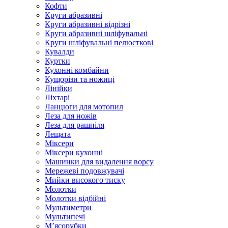
Кофти
Круги абразивні
Круги абразивні відрізні
Круги абразивні шліфувальні
Круги шліфувальні пелюсткові
Кувалди
Куртки
Кухонні комбайни
Кущорізи та ножиці
Лінійки
Ліхтарі
Ланцюги для мотопил
Леза для ножів
Леза для рашпіля
Лещата
Міксери
Міксери кухонні
Машинки для видалення ворсу
Мережеві подовжувачі
Мийки високого тиску
Молотки
Молотки відбійні
Мультиметри
Мультипечі
М’ясорубки