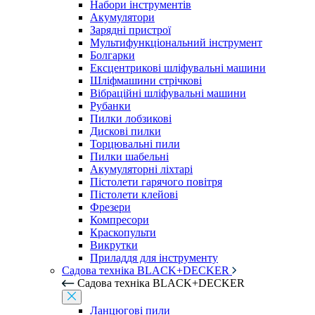
Набори інструментів
Акумулятори
Зарядні пристрої
Мультифункціональний інструмент
Болгарки
Ексцентрикові шліфувальні машини
Шліфмашини стрічкові
Вібраційні шліфувальні машини
Рубанки
Пилки лобзикові
Дискові пилки
Торцювальні пили
Пилки шабельні
Акумуляторні ліхтарі
Пістолети гарячого повітря
Пістолети клейові
Фрезери
Компресори
Краскопульти
Викрутки
Приладдя для інструменту
Садова техніка BLACK+DECKER
Садова техніка BLACK+DECKER
Ланцюгові пили