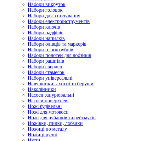
Набори викруток
Набори головок
Набори для заточування
Набори електроінструментів
Набори ключів
Набори надфілів
Набори напилків
Набори олівців та маркерів
Набори пласкозубців
Набори полотен для лобзиків
Набори рашпілів
Набори свердел
Набори стамесок
Набори універсальні
Навушники захисні та беруши
Наколінники
Насоси занурювальні
Насоси поверхневі
Ножі будівельні
Ножі для мотокоси
Ножі для рубанків та рейсмусів
Ножівки, пилки, лобзики
Ножиці по металу
Ножиці ручні
Нюти