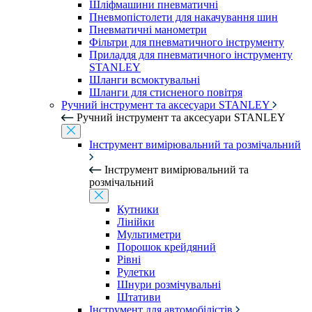
Шліфмашини пневматичні
Пневмопістолети для накачування шин
Пневматичні манометри
Фільтри для пневматичного інструменту
Приладдя для пневматичного інструменту
STANLEY
Шланги всмоктувальні
Шланги для стисненого повітря
Ручний інструмент та аксесуари STANLEY
Ручний інструмент та аксесуари STANLEY
Інструмент вимірювальний та розмічальний
Інструмент вимірювальний та
розмічальний
Кутники
Лінійки
Мультиметри
Порошок крейдяний
Рівні
Рулетки
Шнури розмічувальні
Штативи
Інструмент для автомобілістів