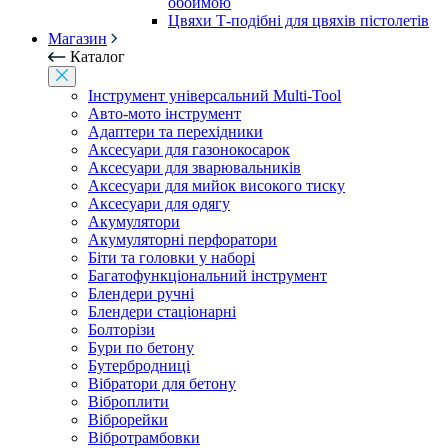
обоймою
Цвяхи Т-подібні для цвяхів пістолетів
Магазин
Каталог
Інструмент універсальний Multi-Tool
Авто-мото інструмент
Адаптери та перехідники
Аксесуари для газонокосарок
Аксесуари для зварювальників
Аксесуари для мийок високого тиску
Аксесуари для одягу
Акумулятори
Акумуляторні перфоратори
Біти та головки у наборі
Багатофункціональний інструмент
Блендери ручні
Блендери стаціонарні
Болторізи
Бури по бетону
Бутербродниці
Вібратори для бетону
Віброплити
Віброрейки
Вібротрамбовки