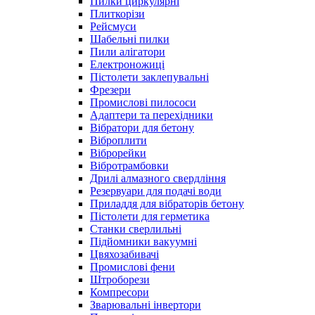
Пилки циркулярні
Плиткорізи
Рейсмуси
Шабельні пилки
Пили алігатори
Електроножиці
Пістолети заклепувальні
Фрезери
Промислові пилососи
Адаптери та перехідники
Вібратори для бетону
Віброплити
Віброрейки
Вібротрамбовки
Дрилі алмазного свердління
Резервуари для подачі води
Приладдя для вібраторів бетону
Пістолети для герметика
Станки сверлильні
Підйомники вакуумні
Цвяхозабивачі
Промислові фени
Штроборези
Компресори
Зварювальні інвертори