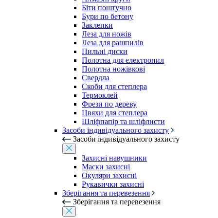
Біти поштучно
Бури по бетону
Заклепки
Леза для ножів
Леза для рашпилів
Пильні диски
Полотна для електропил
Полотна ножівкові
Свердла
Скоби для степлера
Термоклей
Фрези по дереву
Цвяхи для степлера
Шліфпапір та шліфлисти
Засоби індивідуального захисту
Засоби індивідуального захисту
Захисні навушники
Маски захисні
Окуляри захисні
Рукавички захисні
Зберігання та перевезення
Зберігання та перевезення