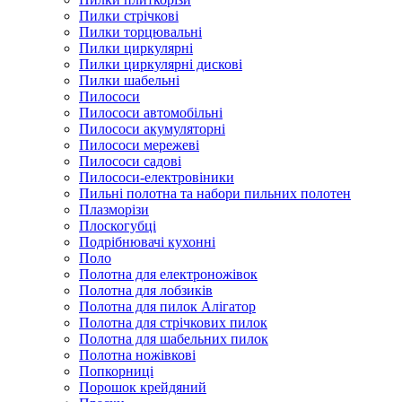
Пилки стрічкові
Пилки торцювальні
Пилки циркулярні
Пилки циркулярні дискові
Пилки шабельні
Пилососи
Пилососи автомобільні
Пилососи акумуляторні
Пилососи мережеві
Пилососи садові
Пилососи-електровіники
Пильні полотна та набори пильних полотен
Плазморізи
Плоскогубці
Подрібнювачі кухонні
Поло
Полотна для електроножівок
Полотна для лобзиків
Полотна для пилок Алігатор
Полотна для стрічкових пилок
Полотна для шабельних пилок
Полотна ножівкові
Попкорниці
Порошок крейдяний