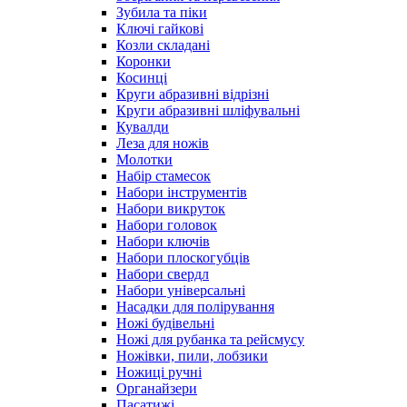
Зубила та піки
Ключі гайкові
Козли складані
Коронки
Косинці
Круги абразивні відрізні
Круги абразивні шліфувальні
Кувалди
Леза для ножів
Молотки
Набір стамесок
Набори інструментів
Набори викруток
Набори головок
Набори ключів
Набори плоскогубців
Набори свердл
Набори універсальні
Насадки для полірування
Ножі будівельні
Ножі для рубанка та рейсмусу
Ножівки, пили, лобзики
Ножиці ручні
Органайзери
Пасатижі