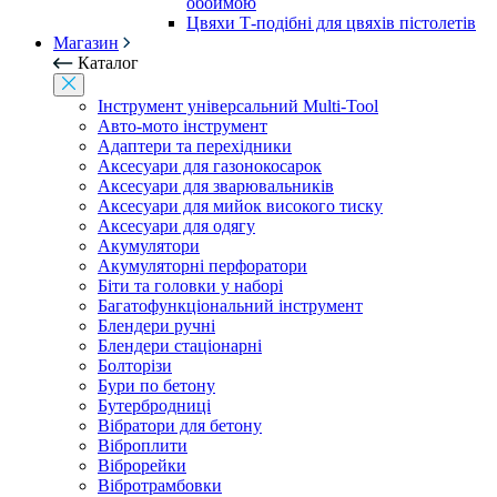
обоймою
Цвяхи Т-подібні для цвяхів пістолетів
Магазин
Каталог
Інструмент універсальний Multi-Tool
Авто-мото інструмент
Адаптери та перехідники
Аксесуари для газонокосарок
Аксесуари для зварювальників
Аксесуари для мийок високого тиску
Аксесуари для одягу
Акумулятори
Акумуляторні перфоратори
Біти та головки у наборі
Багатофункціональний інструмент
Блендери ручні
Блендери стаціонарні
Болторізи
Бури по бетону
Бутербродниці
Вібратори для бетону
Віброплити
Віброрейки
Вібротрамбовки