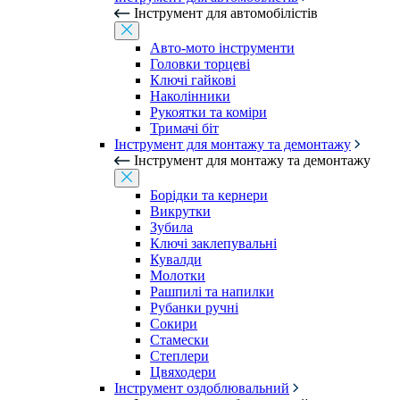
Інструмент для автомобілістів
Авто-мото інструменти
Головки торцеві
Ключі гайкові
Наколінники
Рукоятки та коміри
Тримачі біт
Інструмент для монтажу та демонтажу
Інструмент для монтажу та демонтажу
Борідки та кернери
Викрутки
Зубила
Ключі заклепувальні
Кувалди
Молотки
Рашпилі та напилки
Рубанки ручні
Сокири
Стамески
Степлери
Цвяходери
Інструмент оздоблювальний