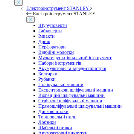
Електроінструмент STANLEY
Електроінструмент STANLEY
Шуруповерти
Гайковерти
Імпакти
Дрилі
Перфоратори
Відбійні молотки
Мультифункціональний інструмент
Набори інструментів
Акумулятори та зарядні пристрої
Болгарки
Рубанки
Полірувальні машини
Ексцентрикові шліфувальні машини
Вібраційні шліфувальні машини
Стрічкові шліфувальні машини
Прямошліфувальні шліфувальні машини
Дискові пилки
Торцювальні пили
Лобзики
Шабельні пилки
Акумуляторні викрутки