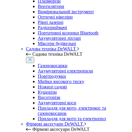
Плазморізи
Вентилятори
Вимірювальний інструмент
Оптичні нівеліри
Рівні лазерні
Радіоприймачі
Портативні колонки Bluetooth
Акумуляторні ліхтарі
Міксери будівельні
Садова техніка DeWALT
Садова техніка DeWALT
Газонокосарки
Акумуляторні електропили
Повітродувки
Мийки високого тиску
Ножиці садові
Кущорізи
Висоторізи
Акумуляторні коси
Приладдя для мото, електрокос та
газонокосарок
Приладдя для мото та електропил
Фірмові аксесуари DeWALT
Фірмові аксесуари DeWALT