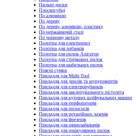
Пильні диски
Плоскогубці
По алюмінію
По дереву
По дереву, алюмінію, пластику
По нержавіючій сталі
По чорному металу
Полотна для електропил
Полотна для лобзиків
Полотна для пилок Алігатор
Полотна для стрічкових пилок
Полотна для шабельних пилок
Поясні сумки
Приладдя для Multi-Tool
Приладдя для дрилів та шуруповертів
Приладдя для електрорубанків
Приладдя для заклепувального пістолета
Приладдя для кутових шліфувальних машин
Приладдя для перфораторів
Приладдя для пилососів
Приладдя для ротаційних лазерів
Приладдя для фрезерів
Приладдя для цвяхозабивачів
Приладдя для циркулярних пилок
Приладдя пістолетів для герметика