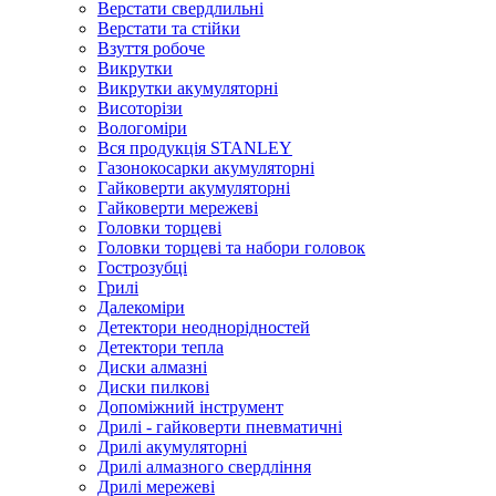
Верстати свердлильні
Верстати та стійки
Взуття робоче
Викрутки
Викрутки акумуляторні
Висоторізи
Вологоміри
Вся продукція STANLEY
Газонокосарки акумуляторні
Гайковерти акумуляторні
Гайковерти мережеві
Головки торцеві
Головки торцеві та набори головок
Гострозубці
Грилі
Далекоміри
Детектори неоднорідностей
Детектори тепла
Диски алмазні
Диски пилкові
Допоміжний інструмент
Дрилі - гайковерти пневматичні
Дрилі акумуляторні
Дрилі алмазного свердління
Дрилі мережеві