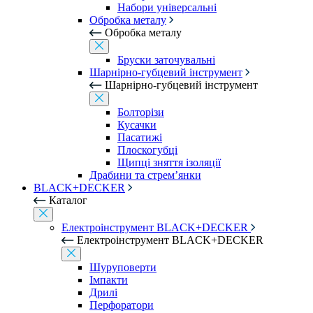
Набори універсальні
Обробка металу
Обробка металу
Бруски заточувальні
Шарнірно-губцевий інструмент
Шарнірно-губцевий інструмент
Болторізи
Кусачки
Пасатижі
Плоскогубці
Щипці зняття ізоляції
Драбини та стрем’янки
BLACK+DECKER
Каталог
Електроінструмент BLACK+DECKER
Електроінструмент BLACK+DECKER
Шуруповерти
Імпакти
Дрилі
Перфоратори