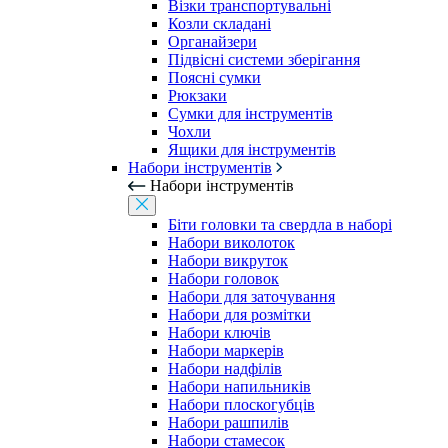
Візки транспортувальні
Козли складані
Органайзери
Підвісні системи зберігання
Поясні сумки
Рюкзаки
Сумки для інструментів
Чохли
Ящики для інструментів
Набори інструментів
Набори інструментів
Біти головки та свердла в наборі
Набори виколоток
Набори викруток
Набори головок
Набори для заточування
Набори для розмітки
Набори ключів
Набори маркерів
Набори надфілів
Набори напильників
Набори плоскогубців
Набори рашпилів
Набори стамесок