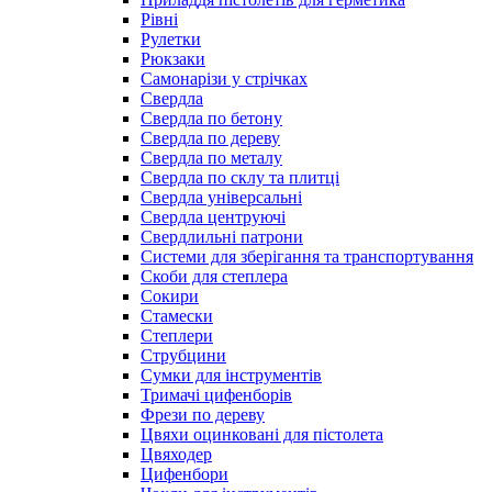
Рівні
Рулетки
Рюкзаки
Самонарізи у стрічках
Свердла
Свердла по бетону
Свердла по дереву
Свердла по металу
Свердла по склу та плитці
Свердла універсальні
Свердла центруючі
Свердлильні патрони
Системи для зберігання та транспортування
Скоби для степлера
Сокири
Стамески
Степлери
Струбцини
Сумки для інструментів
Тримачі цифенборів
Фрези по дереву
Цвяхи оцинковані для пістолета
Цвяходер
Цифенбори