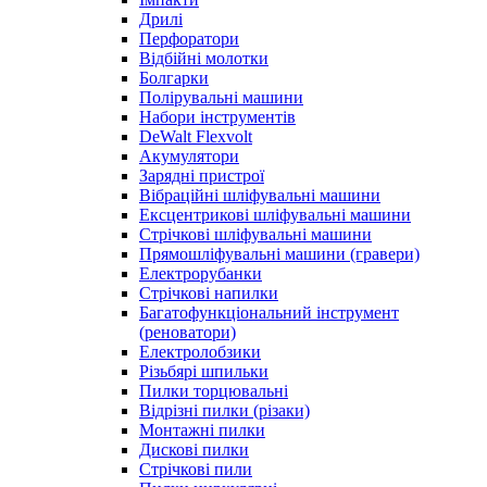
Дрилі
Перфоратори
Відбійні молотки
Болгарки
Полірувальні машини
Набори інструментів
DeWalt Flexvolt
Акумулятори
Зарядні пристрої
Вібраційні шліфувальні машини
Ексцентрикові шліфувальні машини
Стрічкові шліфувальні машини
Прямошліфувальні машини (гравери)
Електрорубанки
Стрічкові напилки
Багатофункціональний інструмент
(реноватори)
Електролобзики
Різьбярі шпильки
Пилки торцювальні
Відрізні пилки (різаки)
Монтажні пилки
Дискові пилки
Стрічкові пили