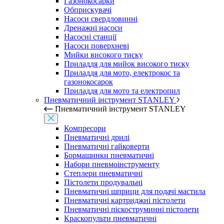
Газонокосарки
Обприскувачі
Насоси свердловинні
Дренажні насоси
Насосні станції
Насоси поверхневі
Мийки високого тиску
Приладдя для мийок високого тиску
Приладдя для мото, електрокос та
газонокосарок
Приладдя для мото та електропил
Пневматичний інструмент STANLEY
Пневматичний інструмент STANLEY
Компресори
Пневматичні дрилі
Пневматичні гайковерти
Бормашинки пневматичні
Набори пневмоінструменту
Степлери пневматичні
Пістолети продувальні
Пневматичні шприци для подачі мастила
Пневматичні картриджні пістолети
Пневматичні піскоструминні пістолети
Краскопульти пневматичні