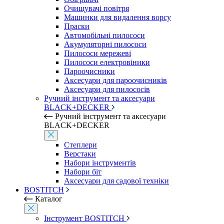
Очищувачі повітря
Машинки для видалення ворсу
Праски
Автомобільні пилососи
Акумуляторні пилососи
Пилососи мережеві
Пилососи електровіники
Пароочисники
Аксесуари для пароочисників
Аксесуари для пилососів
Ручний інструмент та аксесуари
BLACK+DECKER
Ручний інструмент та аксесуари
BLACK+DECKER
Степлери
Верстаки
Набори інструментів
Набори біт
Аксесуари для садової техніки
BOSTITCH
Каталог
Інструмент BOSTITCH