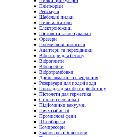
Пилки циркулярні
Плиткорізи
Рейсмуси
Шабельні пилки
Пили алігатори
Електроножиці
Пістолети заклепувальні
Фрезери
Промислові пилососи
Адаптери та перехідники
Вібратори для бетону
Віброплити
Віброрейки
Вібротрамбовки
Дрилі алмазного свердління
Резервуари для подачі води
Приладдя для вібраторів бетону
Пістолети для герметика
Станки сверлильні
Підйомники вакуумні
Цвяхозабивачі
Промислові фени
Штроборези
Компресори
Зварювальні інвертори