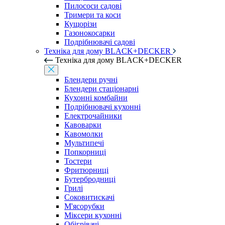
Пилососи садові
Тримери та коси
Кущорізи
Газонокосарки
Подрібнювачі садові
Техніка для дому BLACK+DECKER
Техніка для дому BLACK+DECKER
Блендери ручні
Блендери стаціонарні
Кухонні комбайни
Подрібнювачі кухонні
Електрочайники
Кавоварки
Кавомолки
Мультипечі
Попкорниці
Тостери
Фритюрниці
Бутербродниці
Грилі
Соковитискачі
М'ясорубки
Міксери кухонні
Обігрівачі