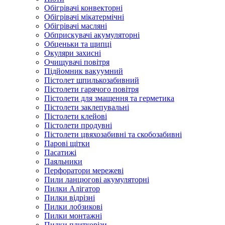
Обігрівачі конвекторні
Обігрівачі мікатермічні
Обігрівачі масляні
Обприскувачі акумуляторні
Обценьки та щипці
Окуляри захисні
Очищувачі повітря
Підйомник вакуумний
Пістолет шпилькозабивний
Пістолети гарячого повітря
Пістолети для змащення та герметика
Пістолети заклепувальні
Пістолети клейові
Пістолети продувні
Пістолети цвяхозабивні та скобозабивні
Парові щітки
Пасатижі
Паяльники
Перфоратори мережеві
Пили ланцюгові акумуляторні
Пилки Алігатор
Пилки відрізні
Пилки лобзикові
Пилки монтажні
Пилки плиткорізи