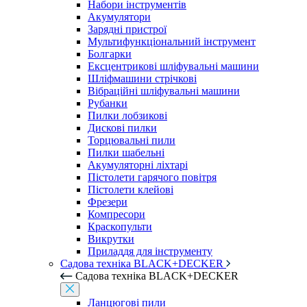
Набори інструментів
Акумулятори
Зарядні пристрої
Мультифункціональний інструмент
Болгарки
Ексцентрикові шліфувальні машини
Шліфмашини стрічкові
Вібраційні шліфувальні машини
Рубанки
Пилки лобзикові
Дискові пилки
Торцювальні пили
Пилки шабельні
Акумуляторні ліхтарі
Пістолети гарячого повітря
Пістолети клейові
Фрезери
Компресори
Краскопульти
Викрутки
Приладдя для інструменту
Садова техніка BLACK+DECKER
Садова техніка BLACK+DECKER
Ланцюгові пили