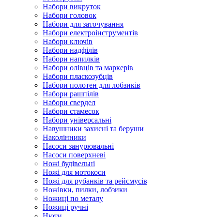
Набори викруток
Набори головок
Набори для заточування
Набори електроінструментів
Набори ключів
Набори надфілів
Набори напилків
Набори олівців та маркерів
Набори пласкозубців
Набори полотен для лобзиків
Набори рашпілів
Набори свердел
Набори стамесок
Набори універсальні
Навушники захисні та беруши
Наколінники
Насоси занурювальні
Насоси поверхневі
Ножі будівельні
Ножі для мотокоси
Ножі для рубанків та рейсмусів
Ножівки, пилки, лобзики
Ножиці по металу
Ножиці ручні
Нюти