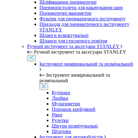
Шліфмашини пневматичні
Пневмопістолети для накачування шин
Пневматичні манометри
Фільтри для пневматичного інструменту
Приладдя для пневматичного інструменту
STANLEY
Шланги всмоктувальні
Шланги для стисненого повітря
Ручний інструмент та аксесуари STANLEY
Ручний інструмент та аксесуари STANLEY
Інструмент вимірювальний та розмічальний
Інструмент вимірювальний та
розмічальний
Кутники
Лінійки
Мультиметри
Порошок крейдяний
Рівні
Рулетки
Шнури розмічувальні
Штативи
Інструмент для автомобілістів