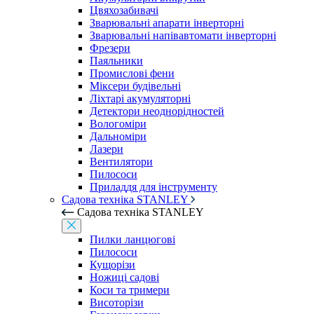
Цвяхозабивачі
Зварювальні апарати інверторні
Зварювальні напівавтомати інверторні
Фрезери
Паяльники
Промислові фени
Міксери будівельні
Ліхтарі акумуляторні
Детектори неоднорідностей
Вологоміри
Дальноміри
Лазери
Вентилятори
Пилососи
Приладдя для інструменту
Садова техніка STANLEY
Садова техніка STANLEY
Пилки ланцюгові
Пилососи
Кущорізи
Ножиці садові
Коси та тримери
Висоторізи