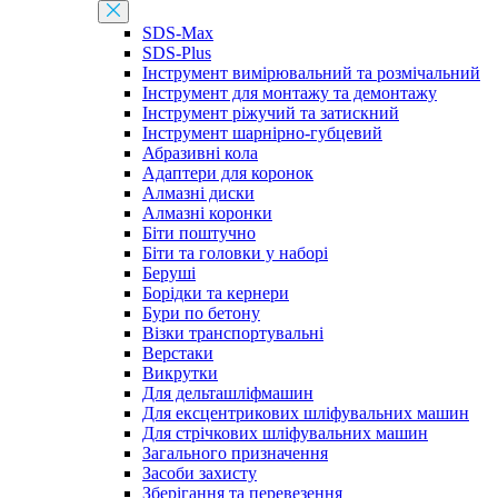
SDS-Max
SDS-Plus
Інструмент вимірювальний та розмічальний
Інструмент для монтажу та демонтажу
Інструмент ріжучий та затискний
Інструмент шарнірно-губцевий
Абразивні кола
Адаптери для коронок
Алмазні диски
Алмазні коронки
Біти поштучно
Біти та головки у наборі
Беруші
Борідки та кернери
Бури по бетону
Візки транспортувальні
Верстаки
Викрутки
Для дельташліфмашин
Для ексцентрикових шліфувальних машин
Для стрічкових шліфувальних машин
Загального призначення
Засоби захисту
Зберігання та перевезення