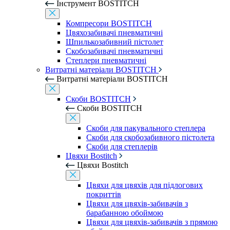
Інструмент BOSTITCH
Компресори BOSTITCH
Цвяхозабивачі пневматичні
Шпилькозабивний пістолет
Скобозабивачі пневматичні
Степлери пневматичні
Витратні матеріали BOSTITCH
Витратні матеріали BOSTITCH
Скоби BOSTITCH
Скоби BOSTITCH
Скоби для пакувального степлера
Скоби для скобозабивного пістолета
Скоби для степлерів
Цвяхи Bostitch
Цвяхи Bostitch
Цвяхи для цвяхів для підлогових
покриттів
Цвяхи для цвяхів-забивачів з
барабанною обоймою
Цвяхи для цвяхів-забивачів з прямою