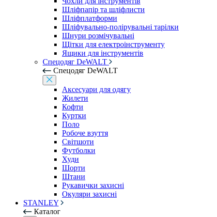
Чохли для інструментів
Шліфпапір та шліфлисти
Шліфплатформи
Шліфувально-полірувальні тарілки
Шнури розмічувальні
Щітки для електроінструменту
Ящики для інструментів
Спецодяг DeWALT
Спецодяг DeWALT
Аксесуари для одягу
Жилети
Кофти
Куртки
Поло
Робоче взуття
Світшоти
Футболки
Худи
Шорти
Штани
Рукавички захисні
Окуляри захисні
STANLEY
Каталог