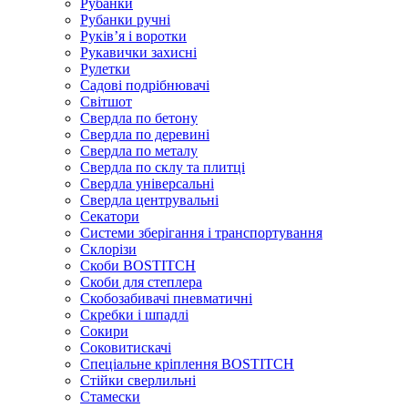
Рубанки
Рубанки ручні
Руківʼя і воротки
Рукавички захисні
Рулетки
Садові подрібнювачі
Світшот
Свердла по бетону
Свердла по деревині
Свердла по металу
Свердла по склу та плитці
Свердла універсальні
Свердла центрувальні
Секатори
Системи зберігання і транспортування
Склорізи
Скоби BOSTITCH
Скоби для степлера
Скобозабивачі пневматичні
Скребки і шпадлі
Сокири
Соковитискачі
Спеціальне кріплення BOSTITCH
Стійки сверлильні
Стамески