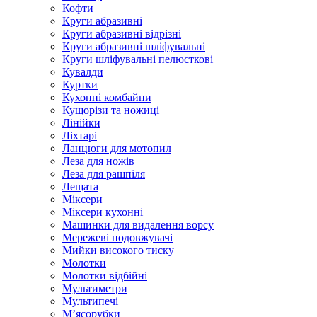
Кофти
Круги абразивні
Круги абразивні відрізні
Круги абразивні шліфувальні
Круги шліфувальні пелюсткові
Кувалди
Куртки
Кухонні комбайни
Кущорізи та ножиці
Лінійки
Ліхтарі
Ланцюги для мотопил
Леза для ножів
Леза для рашпіля
Лещата
Міксери
Міксери кухонні
Машинки для видалення ворсу
Мережеві подовжувачі
Мийки високого тиску
Молотки
Молотки відбійні
Мультиметри
Мультипечі
М’ясорубки