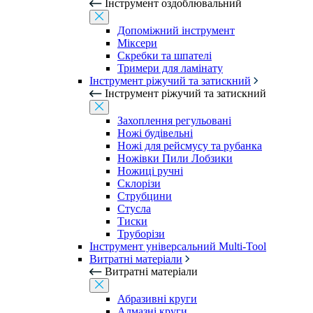
Інструмент оздоблювальний
Допоміжний інструмент
Міксери
Скребки та шпателі
Тримери для ламінату
Інструмент ріжучий та затискний
Інструмент ріжучий та затискний
Захоплення регульовані
Ножі будівельні
Ножі для рейсмусу та рубанка
Ножівки Пили Лобзики
Ножиці ручні
Склорізи
Струбцини
Стусла
Тиски
Труборізи
Інструмент універсальний Multi-Tool
Витратні матеріали
Витратні матеріали
Абразивні круги
Алмазні круги