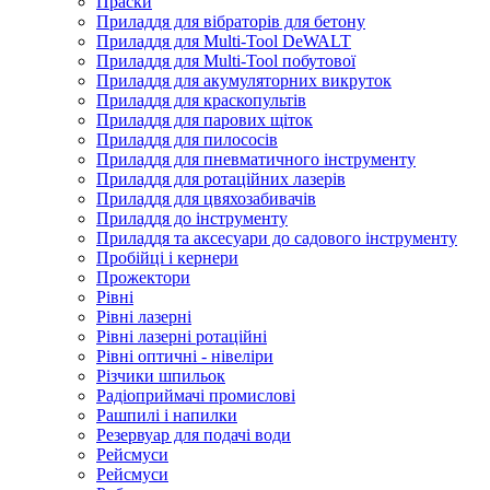
Праски
Приладдя для вібраторів для бетону
Приладдя для Multi-Tool DeWALT
Приладдя для Multi-Tool побутової
Приладдя для акумуляторних викруток
Приладдя для краскопультів
Приладдя для парових щіток
Приладдя для пилососів
Приладдя для пневматичного інструменту
Приладдя для ротаційних лазерів
Приладдя для цвяхозабивачів
Приладдя до інструменту
Приладдя та аксесуари до садового інструменту
Пробійці і кернери
Прожектори
Рівні
Рівні лазерні
Рівні лазерні ротаційні
Рівні оптичні - нівеліри
Різчики шпильок
Радіоприймачі промислові
Рашпилі і напилки
Резервуар для подачі води
Рейсмуси
Рейсмуси