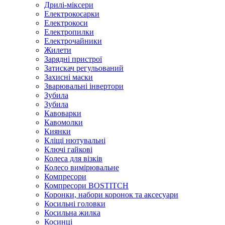
Дрилі-міксери
Електрокосарки
Електрокоси
Електропилки
Електрочайники
Жилети
Зарядні пристрої
Затискач регульований
Захисні маски
Зварювальні інвертори
Зубила
Зубила
Кавоварки
Кавомолки
Киянки
Кліщі нютувальні
Ключі гайкові
Колеса для візків
Колесо вимірювальне
Компресори
Компресори BOSTITCH
Коронки, набори коронок та аксесуари
Косильні головки
Косильна жилка
Косинці