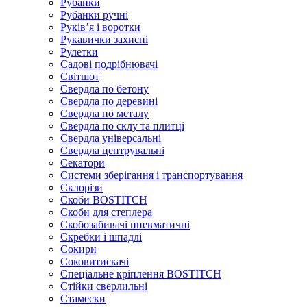
Рубанки
Рубанки ручні
Руківʼя і воротки
Рукавички захисні
Рулетки
Садові подрібнювачі
Світшот
Свердла по бетону
Свердла по деревині
Свердла по металу
Свердла по склу та плитці
Свердла універсальні
Свердла центрувальні
Секатори
Системи зберігання і транспортування
Склорізи
Скоби BOSTITCH
Скоби для степлера
Скобозабивачі пневматичні
Скребки і шпадлі
Сокири
Соковитискачі
Спеціальне кріплення BOSTITCH
Стійки сверлильні
Стамески