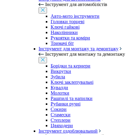
Інструмент для автомобілістів
Авто-мото інструменти
Головки торцеві
Ключі гайкові
Наколінники
Рукоятки та коміри
Тримачі біт
Інструмент для монтажу та демонтажу
Інструмент для монтажу та демонтажу
Борідки та кернери
Викрутки
Зубила
Ключі заклепувальні
Кувалди
Молотки
Рашпилі та напилки
Рубанки ручні
Сокири
Стамески
Степлери
Цвяходери
Інструмент оздоблювальний