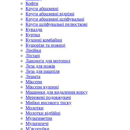
Кофти
Круги абразивні
Круги абразивні відрізні
Круги абразивні шліфувальні
Круги шліфувальні пелюсткові
Кувалди
Куртки
Кухонні комбайни
Кущорізи та ножиці
Лінійки
Ліхтарі
Ланцюги для мотопил
Леза для ножів
Леза для рашпіля
Лещата
Міксери
Міксери кухонні
Машинки для видалення ворсу
Мережеві подовжувачі
Мийки високого тиску
Молотки
Молотки відбійні
Мультиметри
Мультипечі
М’ясорубки