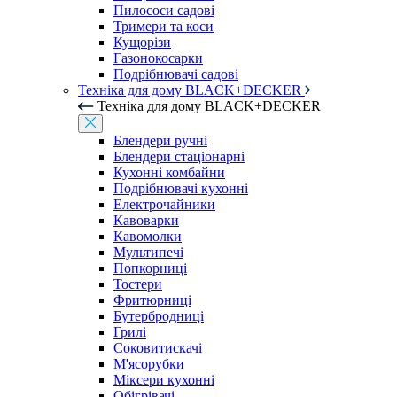
Пилососи садові
Тримери та коси
Кущорізи
Газонокосарки
Подрібнювачі садові
Техніка для дому BLACK+DECKER
Техніка для дому BLACK+DECKER
Блендери ручні
Блендери стаціонарні
Кухонні комбайни
Подрібнювачі кухонні
Електрочайники
Кавоварки
Кавомолки
Мультипечі
Попкорниці
Тостери
Фритюрниці
Бутербродниці
Грилі
Соковитискачі
М'ясорубки
Міксери кухонні
Обігрівачі