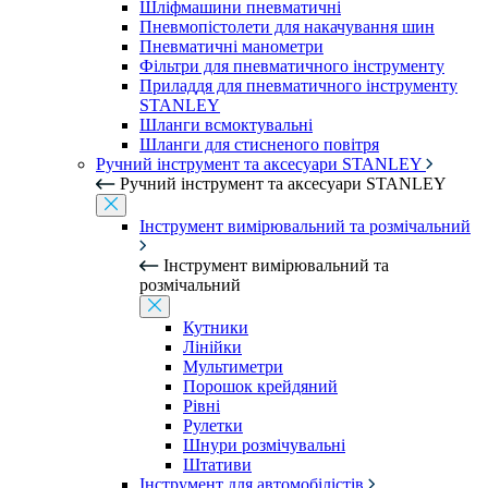
Шліфмашини пневматичні
Пневмопістолети для накачування шин
Пневматичні манометри
Фільтри для пневматичного інструменту
Приладдя для пневматичного інструменту
STANLEY
Шланги всмоктувальні
Шланги для стисненого повітря
Ручний інструмент та аксесуари STANLEY
Ручний інструмент та аксесуари STANLEY
Інструмент вимірювальний та розмічальний
Інструмент вимірювальний та
розмічальний
Кутники
Лінійки
Мультиметри
Порошок крейдяний
Рівні
Рулетки
Шнури розмічувальні
Штативи
Інструмент для автомобілістів