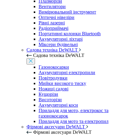
Плазморізи
Вентилятори
Вимірювальний інструмент
Оптичні нівеліри
Рівні лазерні
Радіоприймачі
Портативні колонки Bluetooth
Акумуляторні ліхтарі
Міксери будівельні
Садова техніка DeWALT
Садова техніка DeWALT
Газонокосарки
Акумуляторні електропили
Повітродувки
Мийки високого тиску
Ножиці садові
Кущорізи
Висоторізи
Акумуляторні коси
Приладдя для мото, електрокос та
газонокосарок
Приладдя для мото та електропил
Фірмові аксесуари DeWALT
Фірмові аксесуари DeWALT