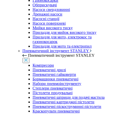
Газонокосарки
Обприскувачі
Насоси свердловинні
Дренажні насоси
Насосні станції
Насоси поверхневі
Мийки високого тиску
Приладдя для мийок високого тиску
Приладдя для мото, електрокос та
газонокосарок
Приладдя для мото та електропил
Пневматичний інструмент STANLEY
Пневматичний інструмент STANLEY
Компресори
Пневматичні дрилі
Пневматичні гайковерти
Бормашинки пневматичні
Набори пневмоінструменту
Степлери пневматичні
Пістолети продувальні
Пневматичні шприци для подачі мастила
Пневматичні картриджні пістолети
Пневматичні піскоструминні пістолети
Краскопульти пневматичні