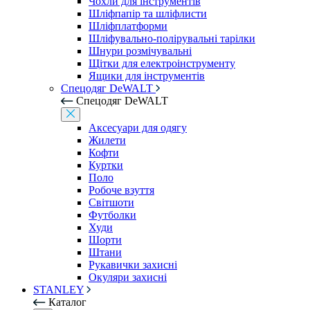
Чохли для інструментів
Шліфпапір та шліфлисти
Шліфплатформи
Шліфувально-полірувальні тарілки
Шнури розмічувальні
Щітки для електроінструменту
Ящики для інструментів
Спецодяг DeWALT
Спецодяг DeWALT
Аксесуари для одягу
Жилети
Кофти
Куртки
Поло
Робоче взуття
Світшоти
Футболки
Худи
Шорти
Штани
Рукавички захисні
Окуляри захисні
STANLEY
Каталог