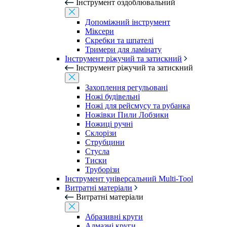
Інструмент оздоблювальний
Допоміжний інструмент
Міксери
Скребки та шпателі
Тримери для ламінату
Інструмент ріжучий та затискний
Інструмент ріжучий та затискний
Захоплення регульовані
Ножі будівельні
Ножі для рейсмусу та рубанка
Ножівки Пили Лобзики
Ножиці ручні
Склорізи
Струбцини
Стусла
Тиски
Труборізи
Інструмент універсальний Multi-Tool
Витратні матеріали
Витратні матеріали
Абразивні круги
Алмазні круги