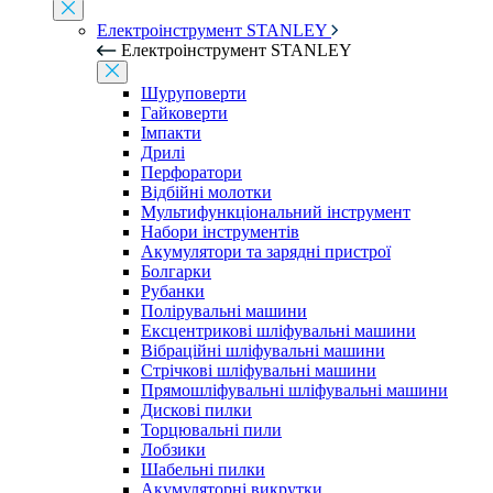
Електроінструмент STANLEY
Електроінструмент STANLEY
Шуруповерти
Гайковерти
Імпакти
Дрилі
Перфоратори
Відбійні молотки
Мультифункціональний інструмент
Набори інструментів
Акумулятори та зарядні пристрої
Болгарки
Рубанки
Полірувальні машини
Ексцентрикові шліфувальні машини
Вібраційні шліфувальні машини
Стрічкові шліфувальні машини
Прямошліфувальні шліфувальні машини
Дискові пилки
Торцювальні пили
Лобзики
Шабельні пилки
Акумуляторні викрутки