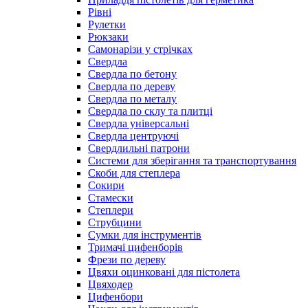
Рівні
Рулетки
Рюкзаки
Самонарізи у стрічках
Свердла
Свердла по бетону
Свердла по дереву
Свердла по металу
Свердла по склу та плитці
Свердла універсальні
Свердла центруючі
Свердлильні патрони
Системи для зберігання та транспортування
Скоби для степлера
Сокири
Стамески
Степлери
Струбцини
Сумки для інструментів
Тримачі цифенборів
Фрези по дереву
Цвяхи оцинковані для пістолета
Цвяходер
Цифенбори