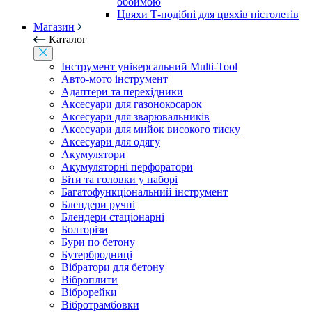
обоймою
Цвяхи Т-подібні для цвяхів пістолетів
Магазин
Каталог
Інструмент універсальний Multi-Tool
Авто-мото інструмент
Адаптери та перехідники
Аксесуари для газонокосарок
Аксесуари для зварювальників
Аксесуари для мийок високого тиску
Аксесуари для одягу
Акумулятори
Акумуляторні перфоратори
Біти та головки у наборі
Багатофункціональний інструмент
Блендери ручні
Блендери стаціонарні
Болторізи
Бури по бетону
Бутербродниці
Вібратори для бетону
Віброплити
Віброрейки
Вібротрамбовки