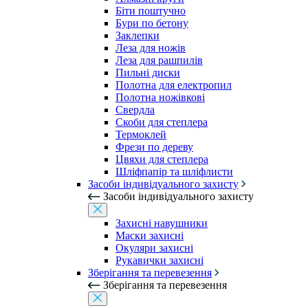
Біти поштучно
Бури по бетону
Заклепки
Леза для ножів
Леза для рашпилів
Пильні диски
Полотна для електропил
Полотна ножівкові
Свердла
Скоби для степлера
Термоклей
Фрези по дереву
Цвяхи для степлера
Шліфпапір та шліфлисти
Засоби індивідуального захисту
Засоби індивідуального захисту
Захисні навушники
Маски захисні
Окуляри захисні
Рукавички захисні
Зберігання та перевезення
Зберігання та перевезення