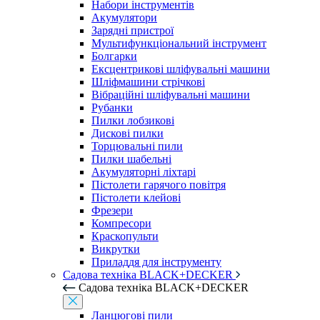
Набори інструментів
Акумулятори
Зарядні пристрої
Мультифункціональний інструмент
Болгарки
Ексцентрикові шліфувальні машини
Шліфмашини стрічкові
Вібраційні шліфувальні машини
Рубанки
Пилки лобзикові
Дискові пилки
Торцювальні пили
Пилки шабельні
Акумуляторні ліхтарі
Пістолети гарячого повітря
Пістолети клейові
Фрезери
Компресори
Краскопульти
Викрутки
Приладдя для інструменту
Садова техніка BLACK+DECKER
Садова техніка BLACK+DECKER
Ланцюгові пили