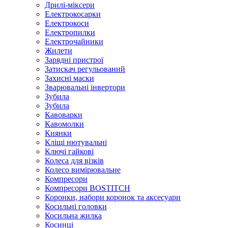
Дрилі-міксери
Електрокосарки
Електрокоси
Електропилки
Електрочайники
Жилети
Зарядні пристрої
Затискач регульований
Захисні маски
Зварювальні інвертори
Зубила
Зубила
Кавоварки
Кавомолки
Киянки
Кліщі нютувальні
Ключі гайкові
Колеса для візків
Колесо вимірювальне
Компресори
Компресори BOSTITCH
Коронки, набори коронок та аксесуари
Косильні головки
Косильна жилка
Косинці