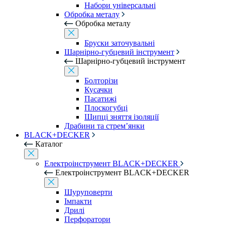
Набори універсальні
Обробка металу
Обробка металу
Бруски заточувальні
Шарнірно-губцевий інструмент
Шарнірно-губцевий інструмент
Болторізи
Кусачки
Пасатижі
Плоскогубці
Щипці зняття ізоляції
Драбини та стрем’янки
BLACK+DECKER
Каталог
Електроінструмент BLACK+DECKER
Електроінструмент BLACK+DECKER
Шуруповерти
Імпакти
Дрилі
Перфоратори