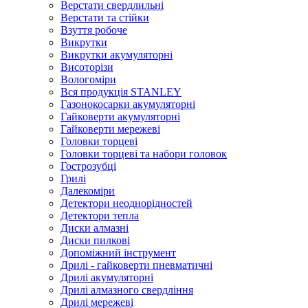
Верстати свердлильні
Верстати та стійки
Взуття робоче
Викрутки
Викрутки акумуляторні
Висоторізи
Вологоміри
Вся продукція STANLEY
Газонокосарки акумуляторні
Гайковерти акумуляторні
Гайковерти мережеві
Головки торцеві
Головки торцеві та набори головок
Гострозубці
Грилі
Далекоміри
Детектори неоднорідностей
Детектори тепла
Диски алмазні
Диски пилкові
Допоміжний інструмент
Дрилі - гайковерти пневматичні
Дрилі акумуляторні
Дрилі алмазного свердління
Дрилі мережеві