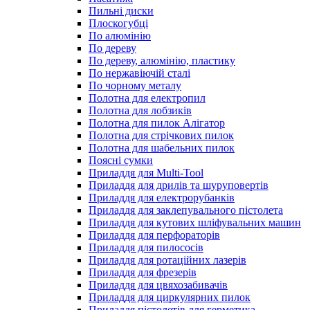
Пильні диски
Плоскогубці
По алюмінію
По дереву
По дереву, алюмінію, пластику
По нержавіючій сталі
По чорному металу
Полотна для електропил
Полотна для лобзиків
Полотна для пилок Алігатор
Полотна для стрічкових пилок
Полотна для шабельних пилок
Поясні сумки
Приладдя для Multi-Tool
Приладдя для дрилів та шуруповертів
Приладдя для електрорубанків
Приладдя для заклепувального пістолета
Приладдя для кутових шліфувальних машин
Приладдя для перфораторів
Приладдя для пилососів
Приладдя для ротаційних лазерів
Приладдя для фрезерів
Приладдя для цвяхозабивачів
Приладдя для циркулярних пилок
Приладдя пістолетів для герметика