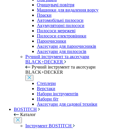
Очищувачі повітря
Машинки для видалення ворсу
Праски
Автомобільні пилососи
Акумуляторні пилососи
Пилососи мережеві
Пилососи електровіники
Пароочисники
Аксесуари для пароочисників
Аксесуари для пилососів
Ручний інструмент та аксесуари
BLACK+DECKER
Ручний інструмент та аксесуари
BLACK+DECKER
Степлери
Верстаки
Набори інструментів
Набори біт
Аксесуари для садової техніки
BOSTITCH
Каталог
Інструмент BOSTITCH