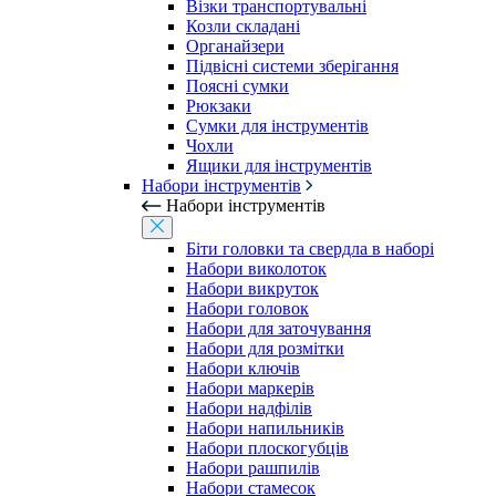
Візки транспортувальні
Козли складані
Органайзери
Підвісні системи зберігання
Поясні сумки
Рюкзаки
Сумки для інструментів
Чохли
Ящики для інструментів
Набори інструментів
Набори інструментів
Біти головки та свердла в наборі
Набори виколоток
Набори викруток
Набори головок
Набори для заточування
Набори для розмітки
Набори ключів
Набори маркерів
Набори надфілів
Набори напильників
Набори плоскогубців
Набори рашпилів
Набори стамесок