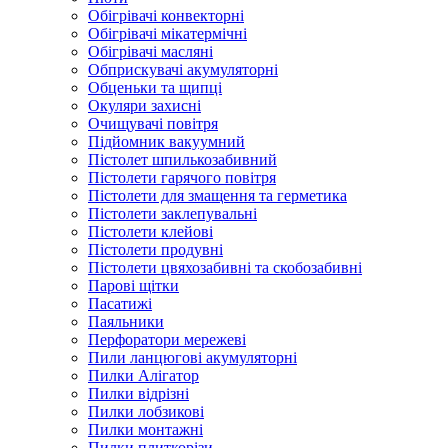
Обігрівачі конвекторні
Обігрівачі мікатермічні
Обігрівачі масляні
Обприскувачі акумуляторні
Обценьки та щипці
Окуляри захисні
Очищувачі повітря
Підйомник вакуумний
Пістолет шпилькозабивний
Пістолети гарячого повітря
Пістолети для змащення та герметика
Пістолети заклепувальні
Пістолети клейові
Пістолети продувні
Пістолети цвяхозабивні та скобозабивні
Парові щітки
Пасатижі
Паяльники
Перфоратори мережеві
Пили ланцюгові акумуляторні
Пилки Алігатор
Пилки відрізні
Пилки лобзикові
Пилки монтажні
Пилки плиткорізи