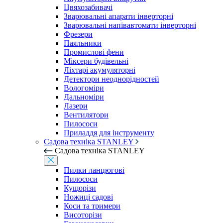
Цвяхозабивачі
Зварювальні апарати інверторні
Зварювальні напівавтомати інверторні
Фрезери
Паяльники
Промислові фени
Міксери будівельні
Ліхтарі акумуляторні
Детектори неоднорідностей
Вологоміри
Дальноміри
Лазери
Вентилятори
Пилососи
Приладдя для інструменту
Садова техніка STANLEY
Садова техніка STANLEY
Пилки ланцюгові
Пилососи
Кущорізи
Ножиці садові
Коси та тримери
Висоторізи