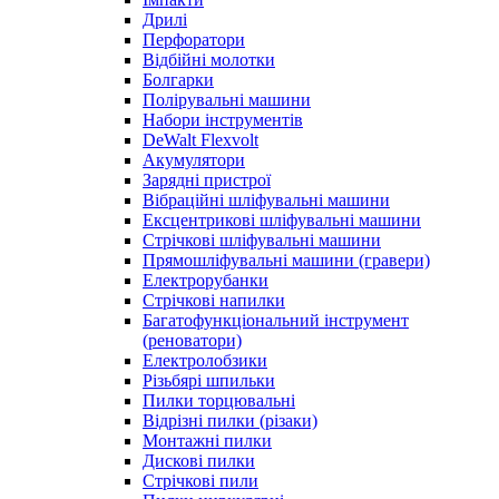
Дрилі
Перфоратори
Відбійні молотки
Болгарки
Полірувальні машини
Набори інструментів
DeWalt Flexvolt
Акумулятори
Зарядні пристрої
Вібраційні шліфувальні машини
Ексцентрикові шліфувальні машини
Стрічкові шліфувальні машини
Прямошліфувальні машини (гравери)
Електрорубанки
Стрічкові напилки
Багатофункціональний інструмент
(реноватори)
Електролобзики
Різьбярі шпильки
Пилки торцювальні
Відрізні пилки (різаки)
Монтажні пилки
Дискові пилки
Стрічкові пили