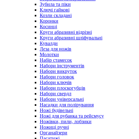
Зубила та піки
Ключі гайкові
Козли складані
Коронки
Косинці
Круги абразивні відрізні
Круги абразивні шліфувальні
Кувалди
Леза для ножів
Молотки
Набір стамесок
Набори інструментів
Набори викруток
Набори головок
Набори ключів
Набори плоскогубців
Набори свердл
Набори універсальні
Насадки для полірування
Ножі будівельні
Ножі для рубанка та рейсмусу
Ножівки, пили, лобзики
Ножиці ручні
Органайзери
Пасатижі