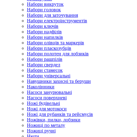
Набори викруток
Набори головок
Набори для заточування
Набори електроінструментів
Набори ключів
Набори надфілів
Набори напилків
Набори олівців та маркерів
Набори пласкозубців
Набори полотен для лобзиків
Набори рашпілів
Набори свердел
Набори стамесок
Набори універсальні
Навушники захисні та беруши
Наколінники
Насоси занурювальні
Насоси поверхневі
Ножі будівельні
Ножі для мотокоси
Ножі для рубанків та рейсмусів
Ножівки, пилки, лобзики
Ножиці по металу
Ножиці ручні
Нюти