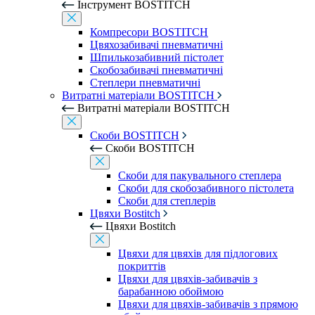
Інструмент BOSTITCH
Компресори BOSTITCH
Цвяхозабивачі пневматичні
Шпилькозабивний пістолет
Скобозабивачі пневматичні
Степлери пневматичні
Витратні матеріали BOSTITCH
Витратні матеріали BOSTITCH
Скоби BOSTITCH
Скоби BOSTITCH
Скоби для пакувального степлера
Скоби для скобозабивного пістолета
Скоби для степлерів
Цвяхи Bostitch
Цвяхи Bostitch
Цвяхи для цвяхів для підлогових
покриттів
Цвяхи для цвяхів-забивачів з
барабанною обоймою
Цвяхи для цвяхів-забивачів з прямою