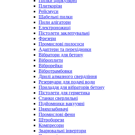
Пилки циркулярні
Плиткорізи
Рейсмуси
Шабельні пилки
Пили алігатори
Електроножиці
Пістолети заклепувальні
Фрезери
Промислові пилососи
Адаптери та перехідники
Вібратори для бетону
Віброплити
Віброрейки
Вібротрамбовки
Дрилі алмазного свердління
Резервуари для подачі води
Приладдя для вібраторів бетону
Пістолети для герметика
Станки сверлильні
Підйомники вакуумні
Цвяхозабивачі
Промислові фени
Штроборези
Компресори
Зварювальні інвертори