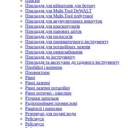
Праски
Приладдя для вібраторів для бетону
Приладдя для Multi-Tool DeWALT
Приладдя для Multi-Tool побутової
Приладдя для акумуляторних викруток
Приладдя для краскопультів
Приладдя для парових щіток
Приладдя для пилососів
Приладдя для пневматичного інструменту
Приладдя для ротаційних лазерів
Приладдя для цвяхозабивачів
Приладдя до інструменту
Приладдя та аксесуари до садового інструменту
Пробійці і кернери
Прожектори
Рівні
Рівні лазерні
Рівні лазерні ротаційні
Рівні оптичні - нівеліри
Різчики шпильок
Радіоприймачі промислові
Рашпилі і напилки
Резервуар для подачі води
Рейсмуси
Рейсмуси