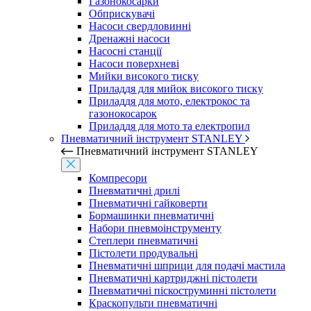
Газонокосарки
Обприскувачі
Насоси свердловинні
Дренажні насоси
Насосні станції
Насоси поверхневі
Мийки високого тиску
Приладдя для мийок високого тиску
Приладдя для мото, електрокос та
газонокосарок
Приладдя для мото та електропил
Пневматичний інструмент STANLEY
Пневматичний інструмент STANLEY
Компресори
Пневматичні дрилі
Пневматичні гайковерти
Бормашинки пневматичні
Набори пневмоінструменту
Степлери пневматичні
Пістолети продувальні
Пневматичні шприци для подачі мастила
Пневматичні картриджні пістолети
Пневматичні піскоструминні пістолети
Краскопульти пневматичні