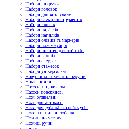
Набори викруток
Набори головок
Набори для заточування
Набори електроінструментів
Набори ключів
Набори надфілів
Набори напилків
Набори олівців та маркерів
Набори пласкозубців
Набори полотен для лобзиків
Набори рашпілів
Набори свердел
Набори стамесок
Набори універсальні
Навушники захисні та беруши
Наколінники
Насоси занурювальні
Насоси поверхневі
Ножі будівельні
Ножі для мотокоси
Ножі для рубанків та рейсмусів
Ножівки, пилки, лобзики
Ножиці по металу
Ножиці ручні
Нюти