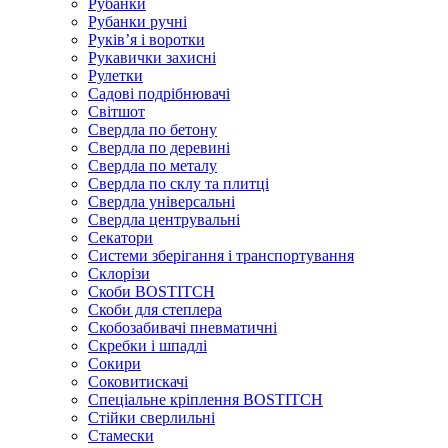
Рубанки
Рубанки ручні
Руківʼя і воротки
Рукавички захисні
Рулетки
Садові подрібнювачі
Світшот
Свердла по бетону
Свердла по деревині
Свердла по металу
Свердла по склу та плитці
Свердла універсальні
Свердла центрувальні
Секатори
Системи зберігання і транспортування
Склорізи
Скоби BOSTITCH
Скоби для степлера
Скобозабивачі пневматичні
Скребки і шпадлі
Сокири
Соковитискачі
Спеціальне кріплення BOSTITCH
Стійки сверлильні
Стамески