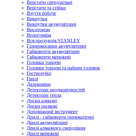
Верстати свердлильні
Верстати та стійки
Взуття робоче
Викрутки
Викрутки акумуляторні
Висоторізи
Вологоміри
Вся продукція STANLEY
Газонокосарки акумуляторні
Гайковерти акумуляторні
Гайковерти мережеві
Головки торцеві
Головки торцеві та набори головок
Гострозубці
Грилі
Далекоміри
Детектори неоднорідностей
Детектори тепла
Диски алмазні
Диски пилкові
Допоміжний інструмент
Дрилі - гайковерти пневматичні
Дрилі акумуляторні
Дрилі алмазного свердління
Дрилі мережеві