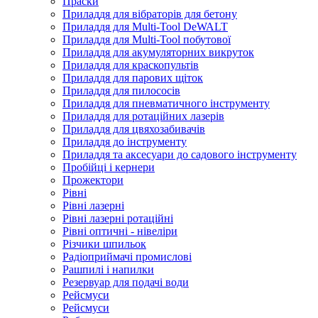
Праски
Приладдя для вібраторів для бетону
Приладдя для Multi-Tool DeWALT
Приладдя для Multi-Tool побутової
Приладдя для акумуляторних викруток
Приладдя для краскопультів
Приладдя для парових щіток
Приладдя для пилососів
Приладдя для пневматичного інструменту
Приладдя для ротаційних лазерів
Приладдя для цвяхозабивачів
Приладдя до інструменту
Приладдя та аксесуари до садового інструменту
Пробійці і кернери
Прожектори
Рівні
Рівні лазерні
Рівні лазерні ротаційні
Рівні оптичні - нівеліри
Різчики шпильок
Радіоприймачі промислові
Рашпилі і напилки
Резервуар для подачі води
Рейсмуси
Рейсмуси