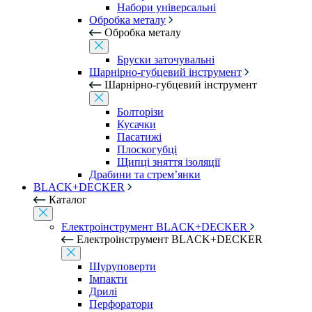
Набори універсальні
Обробка металу
Обробка металу
Бруски заточувальні
Шарнірно-губцевий інструмент
Шарнірно-губцевий інструмент
Болторізи
Кусачки
Пасатижі
Плоскогубці
Щипці зняття ізоляції
Драбини та стрем’янки
BLACK+DECKER
Каталог
Електроінструмент BLACK+DECKER
Електроінструмент BLACK+DECKER
Шуруповерти
Імпакти
Дрилі
Перфоратори