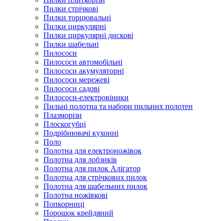
Пилки стрічкові
Пилки торцювальні
Пилки циркулярні
Пилки циркулярні дискові
Пилки шабельні
Пилососи
Пилососи автомобільні
Пилососи акумуляторні
Пилососи мережеві
Пилососи садові
Пилососи-електровіники
Пильні полотна та набори пильних полотен
Плазморізи
Плоскогубці
Подрібнювачі кухонні
Поло
Полотна для електроножівок
Полотна для лобзиків
Полотна для пилок Алігатор
Полотна для стрічкових пилок
Полотна для шабельних пилок
Полотна ножівкові
Попкорниці
Порошок крейдяний