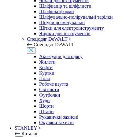
Чохли для інструментів
Шліфпапір та шліфлисти
Шліфплатформи
Шліфувально-полірувальні тарілки
Шнури розмічувальні
Щітки для електроінструменту
Ящики для інструментів
Спецодяг DeWALT
Спецодяг DeWALT
Аксесуари для одягу
Жилети
Кофти
Куртки
Поло
Робоче взуття
Світшоти
Футболки
Худи
Шорти
Штани
Рукавички захисні
Окуляри захисні
STANLEY
Каталог