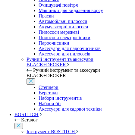
Очищувачі повітря
Машинки для видалення ворсу
Праски
Автомобільні пилососи
Акумуляторні пилососи
Пилососи мережеві
Пилососи електровіники
Пароочисники
Аксесуари для пароочисників
Аксесуари для пилососів
Ручний інструмент та аксесуари
BLACK+DECKER
Ручний інструмент та аксесуари
BLACK+DECKER
Степлери
Верстаки
Набори інструментів
Набори біт
Аксесуари для садової техніки
BOSTITCH
Каталог
Інструмент BOSTITCH