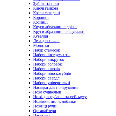
Зубила та піки
Ключі гайкові
Козли складані
Коронки
Косинці
Круги абразивні відрізні
Круги абразивні шліфувальні
Кувалди
Леза для ножів
Молотки
Набір стамесок
Набори інструментів
Набори викруток
Набори головок
Набори ключів
Набори плоскогубців
Набори свердл
Набори універсальні
Насадки для полірування
Ножі будівельні
Ножі для рубанка та рейсмусу
Ножівки, пили, лобзики
Ножиці ручні
Органайзери
Пасатижі