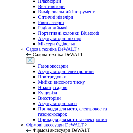
Плазморізи
Вентилятори
Вимірювальний інструмент
Оптичні нівеліри
Рівні лазерні
Радіоприймачі
Портативні колонки Bluetooth
Акумуляторні ліхтарі
Міксери будівельні
Садова техніка DeWALT
Садова техніка DeWALT
Газонокосарки
Акумуляторні електропили
Повітродувки
Мийки високого тиску
Ножиці садові
Кущорізи
Висоторізи
Акумуляторні коси
Приладдя для мото, електрокос та
газонокосарок
Приладдя для мото та електропил
Фірмові аксесуари DeWALT
Фірмові аксесуари DeWALT