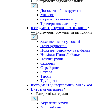
Інструмент оздоблювальний
Допоміжний інструмент
Міксери
Скребки та шпателі
Тримери для ламінату
Інструмент ріжучий та затискний
Інструмент ріжучий та затискний
Захоплення регульовані
Ножі будівельні
Ножі для рейсмусу та рубанка
Ножівки Пили Лобзики
Ножиці ручні
Склорізи
Струбцини
Стусла
Тиски
Труборізи
Інструмент універсальний Multi-Tool
Витратні матеріали
Витратні матеріали
Абразивні круги
Алмазні круги