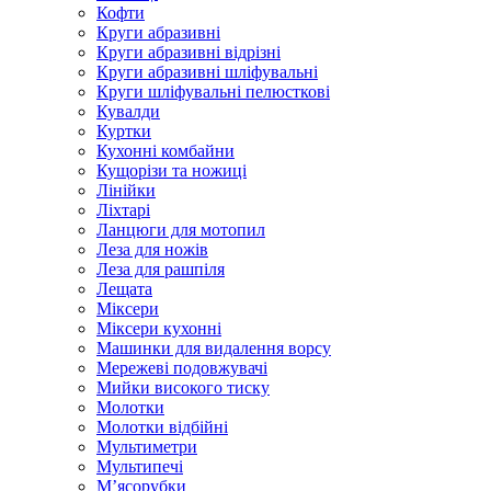
Кофти
Круги абразивні
Круги абразивні відрізні
Круги абразивні шліфувальні
Круги шліфувальні пелюсткові
Кувалди
Куртки
Кухонні комбайни
Кущорізи та ножиці
Лінійки
Ліхтарі
Ланцюги для мотопил
Леза для ножів
Леза для рашпіля
Лещата
Міксери
Міксери кухонні
Машинки для видалення ворсу
Мережеві подовжувачі
Мийки високого тиску
Молотки
Молотки відбійні
Мультиметри
Мультипечі
М’ясорубки