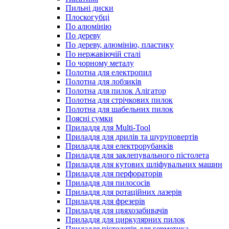
Пильні диски
Плоскогубці
По алюмінію
По дереву
По дереву, алюмінію, пластику
По нержавіючій сталі
По чорному металу
Полотна для електропил
Полотна для лобзиків
Полотна для пилок Алігатор
Полотна для стрічкових пилок
Полотна для шабельних пилок
Поясні сумки
Приладдя для Multi-Tool
Приладдя для дрилів та шуруповертів
Приладдя для електрорубанків
Приладдя для заклепувального пістолета
Приладдя для кутових шліфувальних машин
Приладдя для перфораторів
Приладдя для пилососів
Приладдя для ротаційних лазерів
Приладдя для фрезерів
Приладдя для цвяхозабивачів
Приладдя для циркулярних пилок
Приладдя пістолетів для герметика