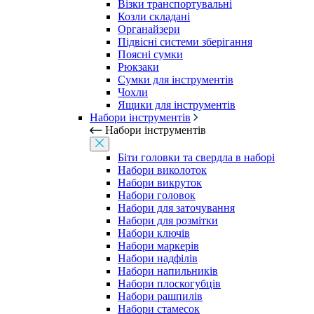
Візки транспортувальні
Козли складані
Органайзери
Підвісні системи зберігання
Поясні сумки
Рюкзаки
Сумки для інструментів
Чохли
Ящики для інструментів
Набори інструментів
Набори інструментів
Біти головки та свердла в наборі
Набори виколоток
Набори викруток
Набори головок
Набори для заточування
Набори для розмітки
Набори ключів
Набори маркерів
Набори надфілів
Набори напильників
Набори плоскогубців
Набори рашпилів
Набори стамесок