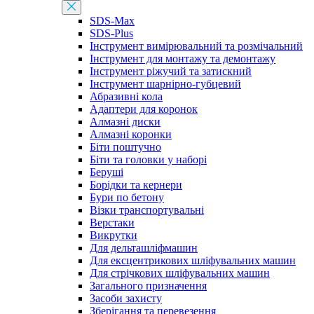
SDS-Max
SDS-Plus
Інструмент вимірювальний та розмічальний
Інструмент для монтажу та демонтажу
Інструмент ріжучий та затискний
Інструмент шарнірно-губцевий
Абразивні кола
Адаптери для коронок
Алмазні диски
Алмазні коронки
Біти поштучно
Біти та головки у наборі
Беруші
Борідки та кернери
Бури по бетону
Візки транспортувальні
Верстаки
Викрутки
Для дельташліфмашин
Для ексцентрикових шліфувальних машин
Для стрічкових шліфувальних машин
Загального призначення
Засоби захисту
Зберігання та перевезення