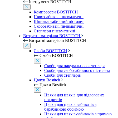
Інструмент BOSTITCH
Компресори BOSTITCH
Цвяхозабивачі пневматичні
Шпилькозабивний пістолет
Скобозабивачі пневматичні
Степлери пневматичні
Витратні матеріали BOSTITCH
Витратні матеріали BOSTITCH
Скоби BOSTITCH
Скоби BOSTITCH
Скоби для пакувального степлера
Скоби для скобозабивного пістолета
Скоби для степлерів
Цвяхи Bostitch
Цвяхи Bostitch
Цвяхи для цвяхів для підлогових
покриттів
Цвяхи для цвяхів-забивачів з
барабанною обоймою
Цвяхи для цвяхів-забивачів з прямою