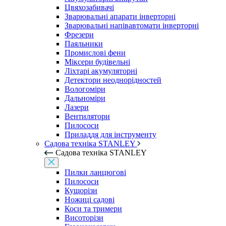
Цвяхозабивачі
Зварювальні апарати інверторні
Зварювальні напівавтомати інверторні
Фрезери
Паяльники
Промислові фени
Міксери будівельні
Ліхтарі акумуляторні
Детектори неоднорідностей
Вологоміри
Дальноміри
Лазери
Вентилятори
Пилососи
Приладдя для інструменту
Садова техніка STANLEY
Садова техніка STANLEY
Пилки ланцюгові
Пилососи
Кущорізи
Ножиці садові
Коси та тримери
Висоторізи