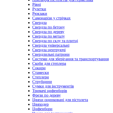
Рівні
Рулетки
Рюкзаки
Самонарізи у стрічках
Свердла
Свердла по бетону
Свердла по дереву
Свердла по металу
Свердла по склу та плитці
Свердла універсальні
Свердла центруючі
Свердлильні патрони
Системи для зберігання та транспортування
Скоби для степлера
Сокири
Стамески
Степлери
Струбцини
Сумки для інструментів
Тримачі цифенборів
Фрези по дереву
Цвяхи оцинковані для пістолета
Цвяходер
Цифенбори