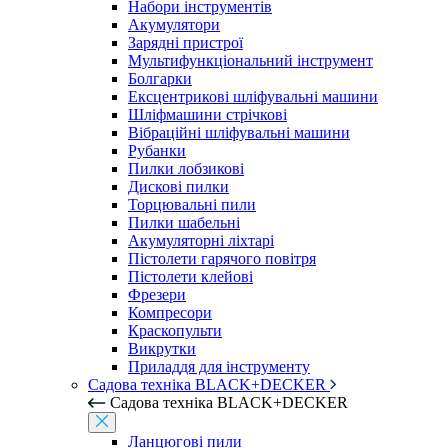
Набори інструментів
Акумулятори
Зарядні пристрої
Мультифункціональний інструмент
Болгарки
Ексцентрикові шліфувальні машини
Шліфмашини стрічкові
Вібраційні шліфувальні машини
Рубанки
Пилки лобзикові
Дискові пилки
Торцювальні пили
Пилки шабельні
Акумуляторні ліхтарі
Пістолети гарячого повітря
Пістолети клейові
Фрезери
Компресори
Краскопульти
Викрутки
Приладдя для інструменту
Садова техніка BLACK+DECKER
Садова техніка BLACK+DECKER
Ланцюгові пили