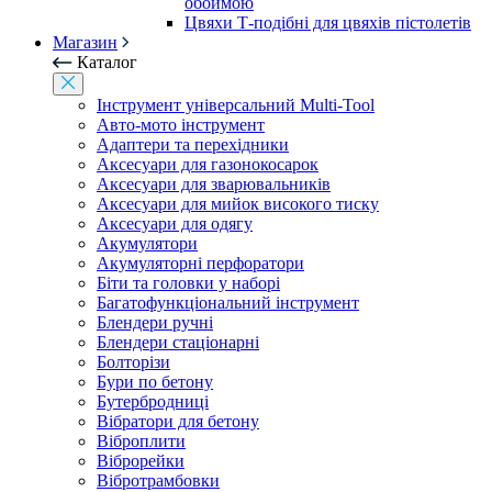
обоймою
Цвяхи Т-подібні для цвяхів пістолетів
Магазин
Каталог
Інструмент універсальний Multi-Tool
Авто-мото інструмент
Адаптери та перехідники
Аксесуари для газонокосарок
Аксесуари для зварювальників
Аксесуари для мийок високого тиску
Аксесуари для одягу
Акумулятори
Акумуляторні перфоратори
Біти та головки у наборі
Багатофункціональний інструмент
Блендери ручні
Блендери стаціонарні
Болторізи
Бури по бетону
Бутербродниці
Вібратори для бетону
Віброплити
Віброрейки
Вібротрамбовки