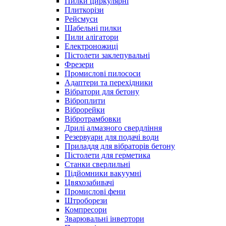
Пилки циркулярні
Плиткорізи
Рейсмуси
Шабельні пилки
Пили алігатори
Електроножиці
Пістолети заклепувальні
Фрезери
Промислові пилососи
Адаптери та перехідники
Вібратори для бетону
Віброплити
Віброрейки
Вібротрамбовки
Дрилі алмазного свердління
Резервуари для подачі води
Приладдя для вібраторів бетону
Пістолети для герметика
Станки сверлильні
Підйомники вакуумні
Цвяхозабивачі
Промислові фени
Штроборези
Компресори
Зварювальні інвертори