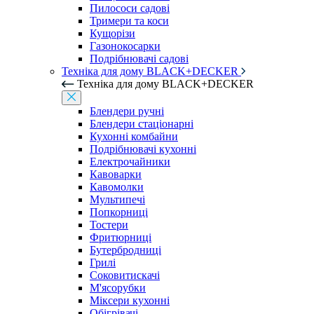
Пилососи садові
Тримери та коси
Кущорізи
Газонокосарки
Подрібнювачі садові
Техніка для дому BLACK+DECKER
Техніка для дому BLACK+DECKER
Блендери ручні
Блендери стаціонарні
Кухонні комбайни
Подрібнювачі кухонні
Електрочайники
Кавоварки
Кавомолки
Мультипечі
Попкорниці
Тостери
Фритюрниці
Бутербродниці
Грилі
Соковитискачі
М'ясорубки
Міксери кухонні
Обігрівачі