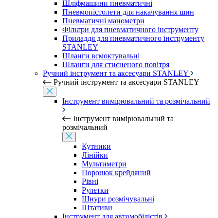
Шліфмашини пневматичні
Пневмопістолети для накачування шин
Пневматичні манометри
Фільтри для пневматичного інструменту
Приладдя для пневматичного інструменту
STANLEY
Шланги всмоктувальні
Шланги для стисненого повітря
Ручний інструмент та аксесуари STANLEY
Ручний інструмент та аксесуари STANLEY
Інструмент вимірювальний та розмічальний
Інструмент вимірювальний та
розмічальний
Кутники
Лінійки
Мультиметри
Порошок крейдяний
Рівні
Рулетки
Шнури розмічувальні
Штативи
Інструмент для автомобілістів