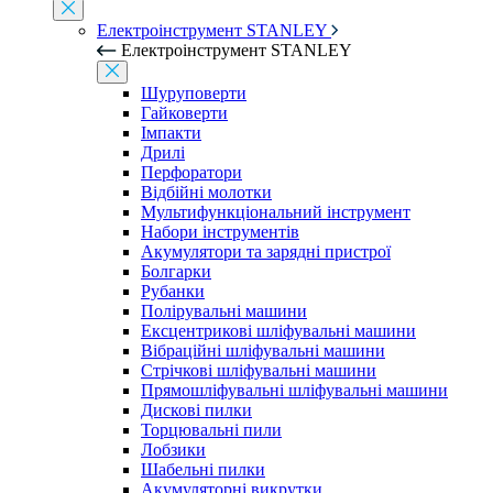
Електроінструмент STANLEY
Електроінструмент STANLEY
Шуруповерти
Гайковерти
Імпакти
Дрилі
Перфоратори
Відбійні молотки
Мультифункціональний інструмент
Набори інструментів
Акумулятори та зарядні пристрої
Болгарки
Рубанки
Полірувальні машини
Ексцентрикові шліфувальні машини
Вібраційні шліфувальні машини
Стрічкові шліфувальні машини
Прямошліфувальні шліфувальні машини
Дискові пилки
Торцювальні пили
Лобзики
Шабельні пилки
Акумуляторні викрутки