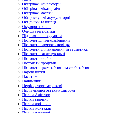
Обігрівачі конвекторні
Обігрівачі мікатермічні
Обігрівачі масляні
Обприскувачі акумуляторні
Обценьки та щипці
Окуляри захисні
Очищувачі повітря
Підйомник вакуумний
Пістолет шпилькозабивний
Пістолети гарячого повітря
Пістолети для змащення та герметика
Пістолети заклепувальні
Пістолети клейові
Пістолети продувні
Пістолети цвяхозабивні та скобозабивні
Парові щітки
Пасатижі
Паяльники
Перфоратори мережеві
Пили ланцюгові акумуляторні
Пилки Алігатор
Пилки відрізні
Пилки лобзикові
Пилки монтажні
Пилки плиткорізи