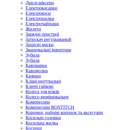
Дрилі-міксери
Електрокосарки
Електрокоси
Електропилки
Електрочайники
Жилети
Зарядні пристрої
Затискач регульований
Захисні маски
Зварювальні інвертори
Зубила
Зубила
Кавоварки
Кавомолки
Киянки
Кліщі нютувальні
Ключі гайкові
Колеса для візків
Колесо вимірювальне
Компресори
Компресори BOSTITCH
Коронки, набори коронок та аксесуари
Косильні головки
Косильна жилка
Косинці