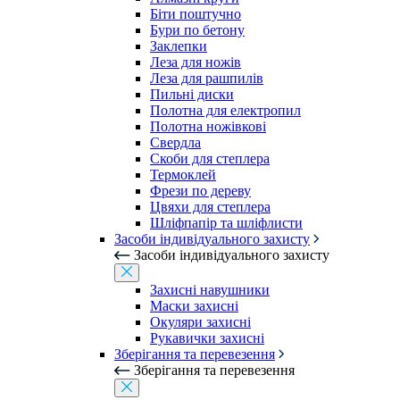
Біти поштучно
Бури по бетону
Заклепки
Леза для ножів
Леза для рашпилів
Пильні диски
Полотна для електропил
Полотна ножівкові
Свердла
Скоби для степлера
Термоклей
Фрези по дереву
Цвяхи для степлера
Шліфпапір та шліфлисти
Засоби індивідуального захисту
Засоби індивідуального захисту
Захисні навушники
Маски захисні
Окуляри захисні
Рукавички захисні
Зберігання та перевезення
Зберігання та перевезення