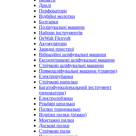
Дрилі
Перфоратори
Відбійні молотки
Болгарки
Полірувальні машини
Набори інструментів
DeWalt Flexvolt
Акумулятори
Зарядні пристрої
Вібраційні шліфувальні машини
Ексцентрикові шліфувальні машини
Стрічкові шліфувальні машини
Прямошліфувальні машини (гравери)
Електрорубанки
Стрічкові напилки
Багатофункціональний інструмент
(реноватори)
Електролобзики
Різьбярі шпильки
Пилки торцювальні
Відрізні пилки (різаки)
Монтажні пилки
Дискові пилки
Стрічкові пили