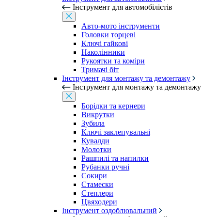
Інструмент для автомобілістів
Авто-мото інструменти
Головки торцеві
Ключі гайкові
Наколінники
Рукоятки та коміри
Тримачі біт
Інструмент для монтажу та демонтажу
Інструмент для монтажу та демонтажу
Борідки та кернери
Викрутки
Зубила
Ключі заклепувальні
Кувалди
Молотки
Рашпилі та напилки
Рубанки ручні
Сокири
Стамески
Степлери
Цвяходери
Інструмент оздоблювальний