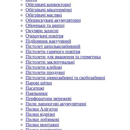
Обігрівачі конвекторні
Обігрівачі мікатермічні
Обігрівачі масляні
Обприскувачі акумуляторні
Обценьки та щипці
Окуляри захисні
Очищувачі повітря
Підйомник вакуумний
Пістолет шпилькозабивний
Пістолети гарячого повітря
Пістолети для змащення та герметика
Пістолети заклепувальні
Пістолети клейові
Пістолети продувні
Пістолети цвяхозабивні та скобозабивні
Парові щітки
Пасатижі
Паяльники
Перфоратори мережеві
Пили ланцюгові акумуляторні
Пилки Алігатор
Пилки відрізні
Пилки лобзикові
Пилки монтажні
Пилки плиткорізи