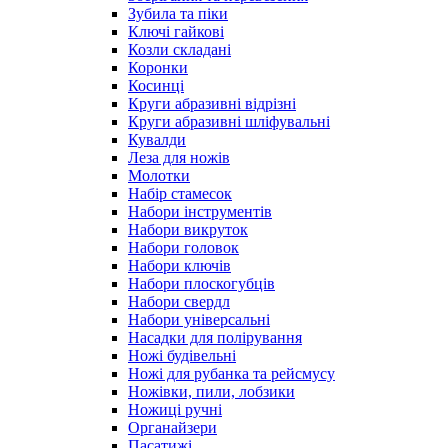
Зубила та піки
Ключі гайкові
Козли складані
Коронки
Косинці
Круги абразивні відрізні
Круги абразивні шліфувальні
Кувалди
Леза для ножів
Молотки
Набір стамесок
Набори інструментів
Набори викруток
Набори головок
Набори ключів
Набори плоскогубців
Набори свердл
Набори універсальні
Насадки для полірування
Ножі будівельні
Ножі для рубанка та рейсмусу
Ножівки, пили, лобзики
Ножиці ручні
Органайзери
Пасатижі