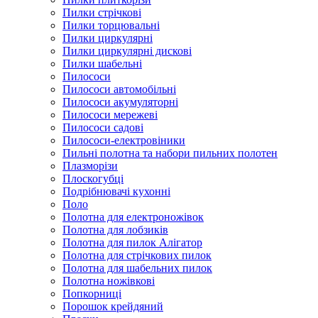
Пилки стрічкові
Пилки торцювальні
Пилки циркулярні
Пилки циркулярні дискові
Пилки шабельні
Пилососи
Пилососи автомобільні
Пилососи акумуляторні
Пилососи мережеві
Пилососи садові
Пилососи-електровіники
Пильні полотна та набори пильних полотен
Плазморізи
Плоскогубці
Подрібнювачі кухонні
Поло
Полотна для електроножівок
Полотна для лобзиків
Полотна для пилок Алігатор
Полотна для стрічкових пилок
Полотна для шабельних пилок
Полотна ножівкові
Попкорниці
Порошок крейдяний