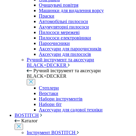
Очищувачі повітря
Машинки для видалення ворсу
Праски
Автомобільні пилососи
Акумуляторні пилососи
Пилососи мережеві
Пилососи електровіники
Пароочисники
Аксесуари для пароочисників
Аксесуари для пилососів
Ручний інструмент та аксесуари
BLACK+DECKER
Ручний інструмент та аксесуари
BLACK+DECKER
Степлери
Верстаки
Набори інструментів
Набори біт
Аксесуари для садової техніки
BOSTITCH
Каталог
Інструмент BOSTITCH