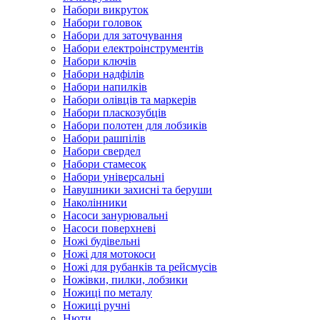
Набори викруток
Набори головок
Набори для заточування
Набори електроінструментів
Набори ключів
Набори надфілів
Набори напилків
Набори олівців та маркерів
Набори пласкозубців
Набори полотен для лобзиків
Набори рашпілів
Набори свердел
Набори стамесок
Набори універсальні
Навушники захисні та беруши
Наколінники
Насоси занурювальні
Насоси поверхневі
Ножі будівельні
Ножі для мотокоси
Ножі для рубанків та рейсмусів
Ножівки, пилки, лобзики
Ножиці по металу
Ножиці ручні
Нюти