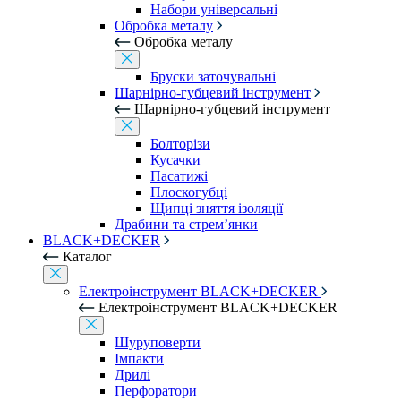
Набори універсальні
Обробка металу
Обробка металу
Бруски заточувальні
Шарнірно-губцевий інструмент
Шарнірно-губцевий інструмент
Болторізи
Кусачки
Пасатижі
Плоскогубці
Щипці зняття ізоляції
Драбини та стрем’янки
BLACK+DECKER
Каталог
Електроінструмент BLACK+DECKER
Електроінструмент BLACK+DECKER
Шуруповерти
Імпакти
Дрилі
Перфоратори