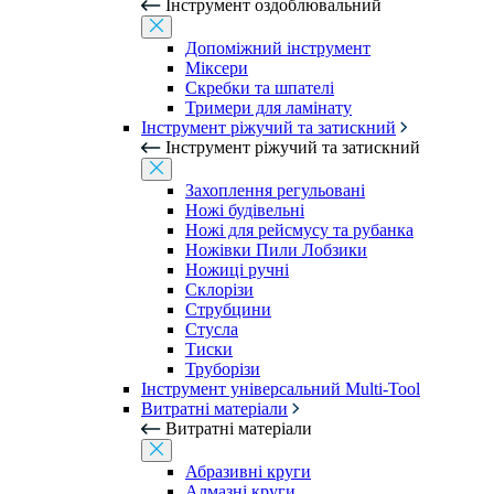
Інструмент оздоблювальний
Допоміжний інструмент
Міксери
Скребки та шпателі
Тримери для ламінату
Інструмент ріжучий та затискний
Інструмент ріжучий та затискний
Захоплення регульовані
Ножі будівельні
Ножі для рейсмусу та рубанка
Ножівки Пили Лобзики
Ножиці ручні
Склорізи
Струбцини
Стусла
Тиски
Труборізи
Інструмент універсальний Multi-Tool
Витратні матеріали
Витратні матеріали
Абразивні круги
Алмазні круги