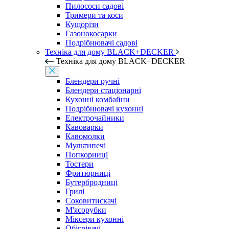
Пилососи садові
Тримери та коси
Кущорізи
Газонокосарки
Подрібнювачі садові
Техніка для дому BLACK+DECKER
Техніка для дому BLACK+DECKER
Блендери ручні
Блендери стаціонарні
Кухонні комбайни
Подрібнювачі кухонні
Електрочайники
Кавоварки
Кавомолки
Мультипечі
Попкорниці
Тостери
Фритюрниці
Бутербродниці
Грилі
Соковитискачі
М'ясорубки
Міксери кухонні
Обігрівачі