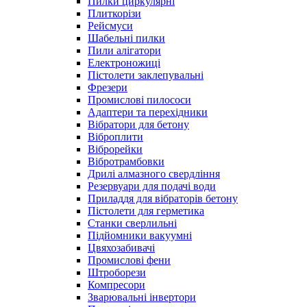
Пилки циркулярні
Плиткорізи
Рейсмуси
Шабельні пилки
Пили алігатори
Електроножиці
Пістолети заклепувальні
Фрезери
Промислові пилососи
Адаптери та перехідники
Вібратори для бетону
Віброплити
Віброрейки
Вібротрамбовки
Дрилі алмазного свердління
Резервуари для подачі води
Приладдя для вібраторів бетону
Пістолети для герметика
Станки сверлильні
Підйомники вакуумні
Цвяхозабивачі
Промислові фени
Штроборези
Компресори
Зварювальні інвертори