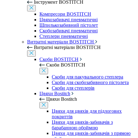
Інструмент BOSTITCH
Компресори BOSTITCH
Цвяхозабивачі пневматичні
Шпилькозабивний пістолет
Скобозабивачі пневматичні
Степлери пневматичні
Витратні матеріали BOSTITCH
Витратні матеріали BOSTITCH
Скоби BOSTITCH
Скоби BOSTITCH
Скоби для пакувального степлера
Скоби для скобозабивного пістолета
Скоби для степлерів
Цвяхи Bostitch
Цвяхи Bostitch
Цвяхи для цвяхів для підлогових
покриттів
Цвяхи для цвяхів-забивачів з
барабанною обоймою
Цвяхи для цвяхів-забивачів з прямою