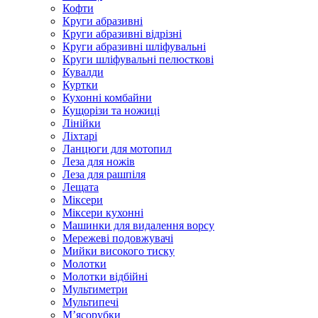
Кофти
Круги абразивні
Круги абразивні відрізні
Круги абразивні шліфувальні
Круги шліфувальні пелюсткові
Кувалди
Куртки
Кухонні комбайни
Кущорізи та ножиці
Лінійки
Ліхтарі
Ланцюги для мотопил
Леза для ножів
Леза для рашпіля
Лещата
Міксери
Міксери кухонні
Машинки для видалення ворсу
Мережеві подовжувачі
Мийки високого тиску
Молотки
Молотки відбійні
Мультиметри
Мультипечі
М’ясорубки