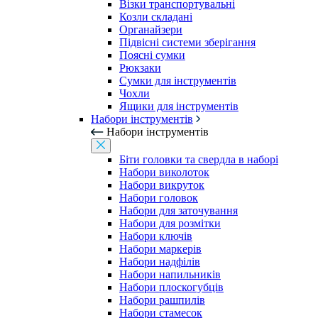
Візки транспортувальні
Козли складані
Органайзери
Підвісні системи зберігання
Поясні сумки
Рюкзаки
Сумки для інструментів
Чохли
Ящики для інструментів
Набори інструментів
Набори інструментів
Біти головки та свердла в наборі
Набори виколоток
Набори викруток
Набори головок
Набори для заточування
Набори для розмітки
Набори ключів
Набори маркерів
Набори надфілів
Набори напильників
Набори плоскогубців
Набори рашпилів
Набори стамесок