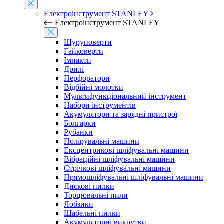
Електроінструмент STANLEY
Електроінструмент STANLEY
Шуруповерти
Гайковерти
Імпакти
Дрилі
Перфоратори
Відбійні молотки
Мультифункціональний інструмент
Набори інструментів
Акумулятори та зарядні пристрої
Болгарки
Рубанки
Полірувальні машини
Ексцентрикові шліфувальні машини
Вібраційні шліфувальні машини
Стрічкові шліфувальні машини
Прямошліфувальні шліфувальні машини
Дискові пилки
Торцювальні пили
Лобзики
Шабельні пилки
Акумуляторні викрутки