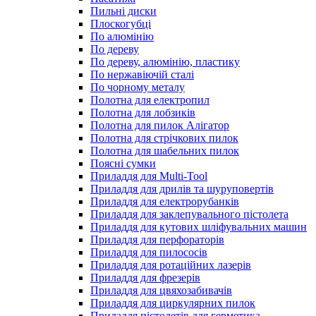
Пильні диски
Плоскогубці
По алюмінію
По дереву
По дереву, алюмінію, пластику
По нержавіючій сталі
По чорному металу
Полотна для електропил
Полотна для лобзиків
Полотна для пилок Алігатор
Полотна для стрічкових пилок
Полотна для шабельних пилок
Поясні сумки
Приладдя для Multi-Tool
Приладдя для дрилів та шуруповертів
Приладдя для електрорубанків
Приладдя для заклепувального пістолета
Приладдя для кутових шліфувальних машин
Приладдя для перфораторів
Приладдя для пилососів
Приладдя для ротаційних лазерів
Приладдя для фрезерів
Приладдя для цвяхозабивачів
Приладдя для циркулярних пилок
Приладдя пістолетів для герметика