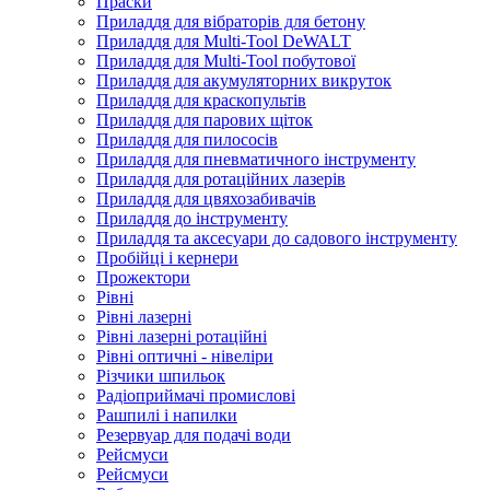
Праски
Приладдя для вібраторів для бетону
Приладдя для Multi-Tool DeWALT
Приладдя для Multi-Tool побутової
Приладдя для акумуляторних викруток
Приладдя для краскопультів
Приладдя для парових щіток
Приладдя для пилососів
Приладдя для пневматичного інструменту
Приладдя для ротаційних лазерів
Приладдя для цвяхозабивачів
Приладдя до інструменту
Приладдя та аксесуари до садового інструменту
Пробійці і кернери
Прожектори
Рівні
Рівні лазерні
Рівні лазерні ротаційні
Рівні оптичні - нівеліри
Різчики шпильок
Радіоприймачі промислові
Рашпилі і напилки
Резервуар для подачі води
Рейсмуси
Рейсмуси