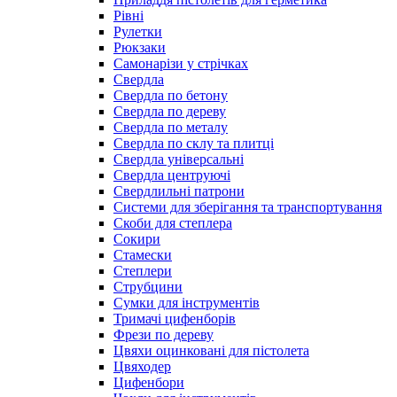
Рівні
Рулетки
Рюкзаки
Самонарізи у стрічках
Свердла
Свердла по бетону
Свердла по дереву
Свердла по металу
Свердла по склу та плитці
Свердла універсальні
Свердла центруючі
Свердлильні патрони
Системи для зберігання та транспортування
Скоби для степлера
Сокири
Стамески
Степлери
Струбцини
Сумки для інструментів
Тримачі цифенборів
Фрези по дереву
Цвяхи оцинковані для пістолета
Цвяходер
Цифенбори