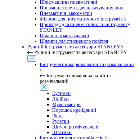
Шліфмашини пневматичні
Пневмопістолети для накачування шин
Пневматичні манометри
Фільтри для пневматичного інструменту
Приладдя для пневматичного інструменту
STANLEY
Шланги всмоктувальні
Шланги для стисненого повітря
Ручний інструмент та аксесуари STANLEY
Ручний інструмент та аксесуари STANLEY
Інструмент вимірювальний та розмічальний
Інструмент вимірювальний та
розмічальний
Кутники
Лінійки
Мультиметри
Порошок крейдяний
Рівні
Рулетки
Шнури розмічувальні
Штативи
Інструмент для автомобілістів