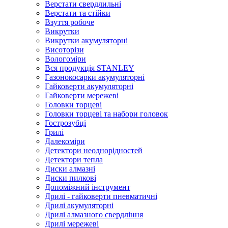
Верстати свердлильні
Верстати та стійки
Взуття робоче
Викрутки
Викрутки акумуляторні
Висоторізи
Вологоміри
Вся продукція STANLEY
Газонокосарки акумуляторні
Гайковерти акумуляторні
Гайковерти мережеві
Головки торцеві
Головки торцеві та набори головок
Гострозубці
Грилі
Далекоміри
Детектори неоднорідностей
Детектори тепла
Диски алмазні
Диски пилкові
Допоміжний інструмент
Дрилі - гайковерти пневматичні
Дрилі акумуляторні
Дрилі алмазного свердління
Дрилі мережеві