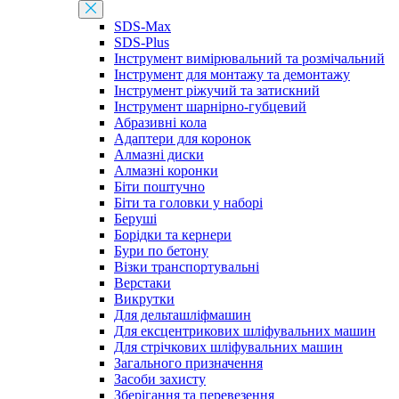
SDS-Max
SDS-Plus
Інструмент вимірювальний та розмічальний
Інструмент для монтажу та демонтажу
Інструмент ріжучий та затискний
Інструмент шарнірно-губцевий
Абразивні кола
Адаптери для коронок
Алмазні диски
Алмазні коронки
Біти поштучно
Біти та головки у наборі
Беруші
Борідки та кернери
Бури по бетону
Візки транспортувальні
Верстаки
Викрутки
Для дельташліфмашин
Для ексцентрикових шліфувальних машин
Для стрічкових шліфувальних машин
Загального призначення
Засоби захисту
Зберігання та перевезення