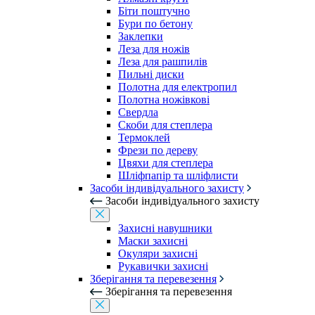
Біти поштучно
Бури по бетону
Заклепки
Леза для ножів
Леза для рашпилів
Пильні диски
Полотна для електропил
Полотна ножівкові
Свердла
Скоби для степлера
Термоклей
Фрези по дереву
Цвяхи для степлера
Шліфпапір та шліфлисти
Засоби індивідуального захисту
Засоби індивідуального захисту
Захисні навушники
Маски захисні
Окуляри захисні
Рукавички захисні
Зберігання та перевезення
Зберігання та перевезення