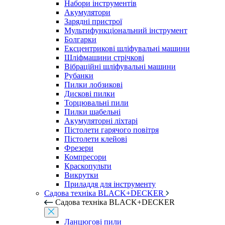
Набори інструментів
Акумулятори
Зарядні пристрої
Мультифункціональний інструмент
Болгарки
Ексцентрикові шліфувальні машини
Шліфмашини стрічкові
Вібраційні шліфувальні машини
Рубанки
Пилки лобзикові
Дискові пилки
Торцювальні пили
Пилки шабельні
Акумуляторні ліхтарі
Пістолети гарячого повітря
Пістолети клейові
Фрезери
Компресори
Краскопульти
Викрутки
Приладдя для інструменту
Садова техніка BLACK+DECKER
Садова техніка BLACK+DECKER
Ланцюгові пили