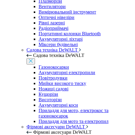
Плазморізи
Вентилятори
Вимірювальний інструмент
Оптичні нівеліри
Рівні лазерні
Радіоприймачі
Портативні колонки Bluetooth
Акумуляторні ліхтарі
Міксери будівельні
Садова техніка DeWALT
Садова техніка DeWALT
Газонокосарки
Акумуляторні електропили
Повітродувки
Мийки високого тиску
Ножиці садові
Кущорізи
Висоторізи
Акумуляторні коси
Приладдя для мото, електрокос та
газонокосарок
Приладдя для мото та електропил
Фірмові аксесуари DeWALT
Фірмові аксесуари DeWALT