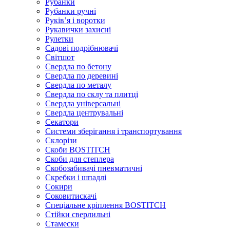
Рубанки
Рубанки ручні
Руківʼя і воротки
Рукавички захисні
Рулетки
Садові подрібнювачі
Світшот
Свердла по бетону
Свердла по деревині
Свердла по металу
Свердла по склу та плитці
Свердла універсальні
Свердла центрувальні
Секатори
Системи зберігання і транспортування
Склорізи
Скоби BOSTITCH
Скоби для степлера
Скобозабивачі пневматичні
Скребки і шпадлі
Сокири
Соковитискачі
Спеціальне кріплення BOSTITCH
Стійки сверлильні
Стамески