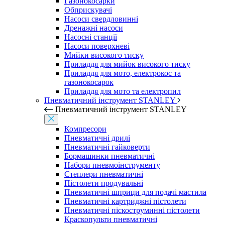
Газонокосарки
Обприскувачі
Насоси свердловинні
Дренажні насоси
Насосні станції
Насоси поверхневі
Мийки високого тиску
Приладдя для мийок високого тиску
Приладдя для мото, електрокос та
газонокосарок
Приладдя для мото та електропил
Пневматичний інструмент STANLEY
Пневматичний інструмент STANLEY
Компресори
Пневматичні дрилі
Пневматичні гайковерти
Бормашинки пневматичні
Набори пневмоінструменту
Степлери пневматичні
Пістолети продувальні
Пневматичні шприци для подачі мастила
Пневматичні картриджні пістолети
Пневматичні піскоструминні пістолети
Краскопульти пневматичні