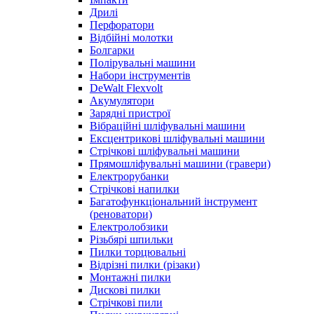
Дрилі
Перфоратори
Відбійні молотки
Болгарки
Полірувальні машини
Набори інструментів
DeWalt Flexvolt
Акумулятори
Зарядні пристрої
Вібраційні шліфувальні машини
Ексцентрикові шліфувальні машини
Стрічкові шліфувальні машини
Прямошліфувальні машини (гравери)
Електрорубанки
Стрічкові напилки
Багатофункціональний інструмент
(реноватори)
Електролобзики
Різьбярі шпильки
Пилки торцювальні
Відрізні пилки (різаки)
Монтажні пилки
Дискові пилки
Стрічкові пили