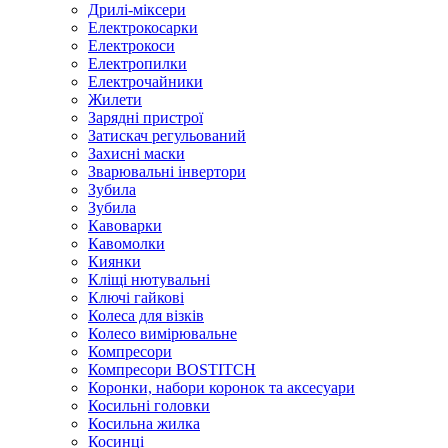
Дрилі-міксери
Електрокосарки
Електрокоси
Електропилки
Електрочайники
Жилети
Зарядні пристрої
Затискач регульований
Захисні маски
Зварювальні інвертори
Зубила
Зубила
Кавоварки
Кавомолки
Киянки
Кліщі нютувальні
Ключі гайкові
Колеса для візків
Колесо вимірювальне
Компресори
Компресори BOSTITCH
Коронки, набори коронок та аксесуари
Косильні головки
Косильна жилка
Косинці