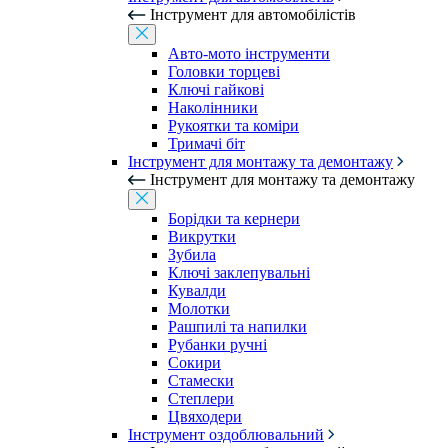
Інструмент для автомобілістів
Авто-мото інструменти
Головки торцеві
Ключі гайкові
Наколінники
Рукоятки та коміри
Тримачі біт
Інструмент для монтажу та демонтажу
Інструмент для монтажу та демонтажу
Борідки та кернери
Викрутки
Зубила
Ключі заклепувальні
Кувалди
Молотки
Рашпилі та напилки
Рубанки ручні
Сокири
Стамески
Степлери
Цвяходери
Інструмент оздоблювальний