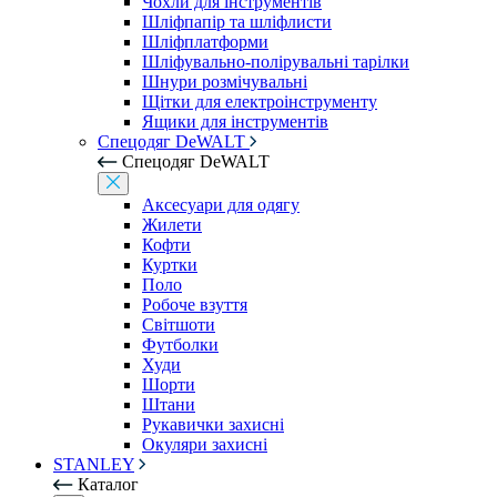
Чохли для інструментів
Шліфпапір та шліфлисти
Шліфплатформи
Шліфувально-полірувальні тарілки
Шнури розмічувальні
Щітки для електроінструменту
Ящики для інструментів
Спецодяг DeWALT
Спецодяг DeWALT
Аксесуари для одягу
Жилети
Кофти
Куртки
Поло
Робоче взуття
Світшоти
Футболки
Худи
Шорти
Штани
Рукавички захисні
Окуляри захисні
STANLEY
Каталог