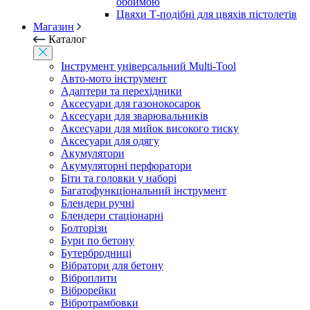
обоймою
Цвяхи Т-подібні для цвяхів пістолетів
Магазин
Каталог
Інструмент універсальний Multi-Tool
Авто-мото інструмент
Адаптери та перехідники
Аксесуари для газонокосарок
Аксесуари для зварювальників
Аксесуари для мийок високого тиску
Аксесуари для одягу
Акумулятори
Акумуляторні перфоратори
Біти та головки у наборі
Багатофункціональний інструмент
Блендери ручні
Блендери стаціонарні
Болторізи
Бури по бетону
Бутербродниці
Вібратори для бетону
Віброплити
Віброрейки
Вібротрамбовки