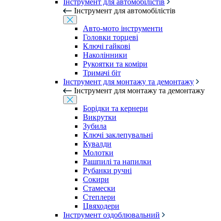
Інструмент для автомобілістів
Інструмент для автомобілістів
Авто-мото інструменти
Головки торцеві
Ключі гайкові
Наколінники
Рукоятки та коміри
Тримачі біт
Інструмент для монтажу та демонтажу
Інструмент для монтажу та демонтажу
Борідки та кернери
Викрутки
Зубила
Ключі заклепувальні
Кувалди
Молотки
Рашпилі та напилки
Рубанки ручні
Сокири
Стамески
Степлери
Цвяходери
Інструмент оздоблювальний