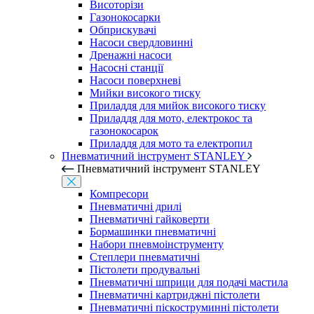
Висоторізи
Газонокосарки
Обприскувачі
Насоси свердловинні
Дренажні насоси
Насосні станції
Насоси поверхневі
Мийки високого тиску
Приладдя для мийок високого тиску
Приладдя для мото, електрокос та
газонокосарок
Приладдя для мото та електропил
Пневматичний інструмент STANLEY
Пневматичний інструмент STANLEY
Компресори
Пневматичні дрилі
Пневматичні гайковерти
Бормашинки пневматичні
Набори пневмоінструменту
Степлери пневматичні
Пістолети продувальні
Пневматичні шприци для подачі мастила
Пневматичні картриджні пістолети
Пневматичні піскоструминні пістолети