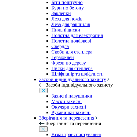
Біти поштучно
Бури по бетону
Заклепки
Леза для ножів
Леза для рашпилів
Пильні диски
Полотна для електропил
Полотна ножівкові
Свердла
Скоби для степлера
Термоклей
Фрези по дереву
Цвяхи для степлера
Шліфпапір та шліфлисти
Засоби індивідуального захисту
Засоби індивідуального захисту
Захисні навушники
Маски захисні
Окуляри захисні
Рукавички захисні
Зберігання та перевезення
Зберігання та перевезення
Візки транспортувальні