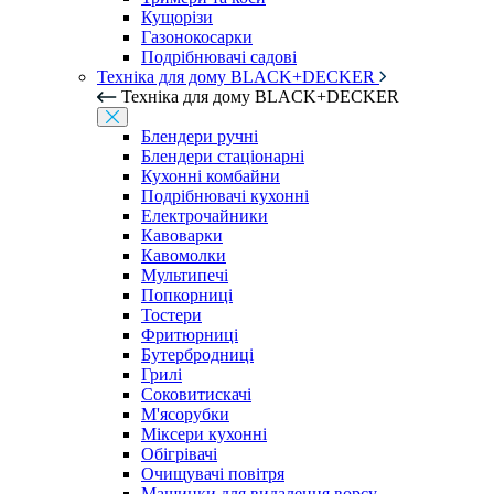
Кущорізи
Газонокосарки
Подрібнювачі садові
Техніка для дому BLACK+DECKER
Техніка для дому BLACK+DECKER
Блендери ручні
Блендери стаціонарні
Кухонні комбайни
Подрібнювачі кухонні
Електрочайники
Кавоварки
Кавомолки
Мультипечі
Попкорниці
Тостери
Фритюрниці
Бутербродниці
Грилі
Соковитискачі
М'ясорубки
Міксери кухонні
Обігрівачі
Очищувачі повітря
Машинки для видалення ворсу