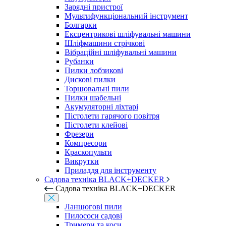
Зарядні пристрої
Мультифункціональний інструмент
Болгарки
Ексцентрикові шліфувальні машини
Шліфмашини стрічкові
Вібраційні шліфувальні машини
Рубанки
Пилки лобзикові
Дискові пилки
Торцювальні пили
Пилки шабельні
Акумуляторні ліхтарі
Пістолети гарячого повітря
Пістолети клейові
Фрезери
Компресори
Краскопульти
Викрутки
Приладдя для інструменту
Садова техніка BLACK+DECKER
Садова техніка BLACK+DECKER
Ланцюгові пили
Пилососи садові
Тримери та коси