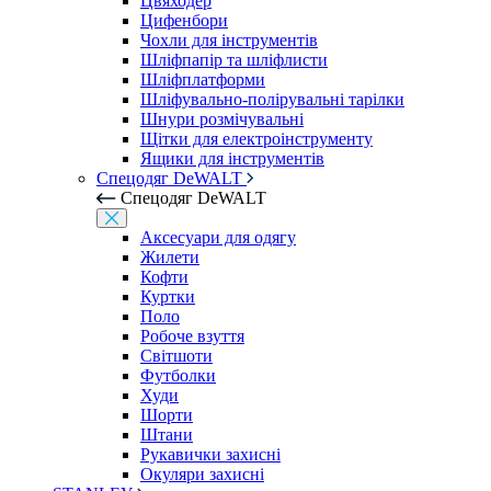
Цвяходер
Цифенбори
Чохли для інструментів
Шліфпапір та шліфлисти
Шліфплатформи
Шліфувально-полірувальні тарілки
Шнури розмічувальні
Щітки для електроінструменту
Ящики для інструментів
Спецодяг DeWALT
Спецодяг DeWALT
Аксесуари для одягу
Жилети
Кофти
Куртки
Поло
Робоче взуття
Світшоти
Футболки
Худи
Шорти
Штани
Рукавички захисні
Окуляри захисні