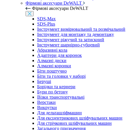
Фірмові аксесуари DeWALT
Фірмові аксесуари DeWALT
SDS-Max
SDS-Plus
Інструмент вимірювальний та розмічальний
Інструмент для монтажу та демонтажу
Інструмент ріжучий та затискний
Інструмент шарнірно-губцевий
Абразивні кола
Адаптери для коронок
Алмазні диски
Алмазні коронки
Біти поштучно
Біти та головки у наборі
Беруші
Борідки та кернери
Бури по бетону
Візки транспортувальні
Верстаки
Викрутки
Для дельташліфмашин
Для ексцентрикових шліфувальних машин
Для стрічкових шліфувальних машин
Загального призначення