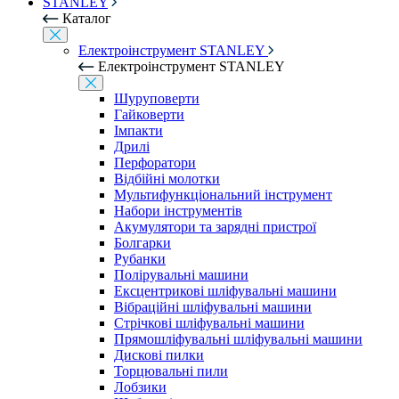
STANLEY
Каталог
Електроінструмент STANLEY
Електроінструмент STANLEY
Шуруповерти
Гайковерти
Імпакти
Дрилі
Перфоратори
Відбійні молотки
Мультифункціональний інструмент
Набори інструментів
Акумулятори та зарядні пристрої
Болгарки
Рубанки
Полірувальні машини
Ексцентрикові шліфувальні машини
Вібраційні шліфувальні машини
Стрічкові шліфувальні машини
Прямошліфувальні шліфувальні машини
Дискові пилки
Торцювальні пили
Лобзики