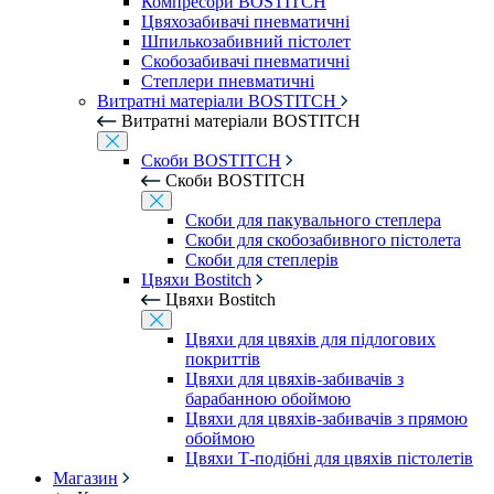
Компресори BOSTITCH
Цвяхозабивачі пневматичні
Шпилькозабивний пістолет
Скобозабивачі пневматичні
Степлери пневматичні
Витратні матеріали BOSTITCH
Витратні матеріали BOSTITCH
Скоби BOSTITCH
Скоби BOSTITCH
Скоби для пакувального степлера
Скоби для скобозабивного пістолета
Скоби для степлерів
Цвяхи Bostitch
Цвяхи Bostitch
Цвяхи для цвяхів для підлогових
покриттів
Цвяхи для цвяхів-забивачів з
барабанною обоймою
Цвяхи для цвяхів-забивачів з прямою
обоймою
Цвяхи Т-подібні для цвяхів пістолетів
Магазин