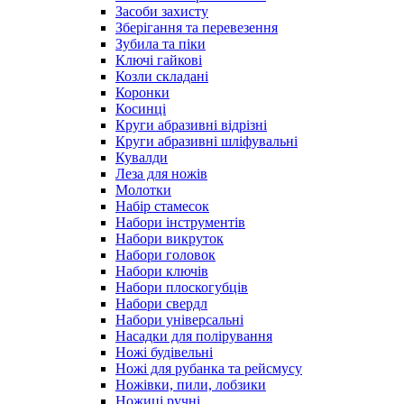
Засоби захисту
Зберігання та перевезення
Зубила та піки
Ключі гайкові
Козли складані
Коронки
Косинці
Круги абразивні відрізні
Круги абразивні шліфувальні
Кувалди
Леза для ножів
Молотки
Набір стамесок
Набори інструментів
Набори викруток
Набори головок
Набори ключів
Набори плоскогубців
Набори свердл
Набори універсальні
Насадки для полірування
Ножі будівельні
Ножі для рубанка та рейсмусу
Ножівки, пили, лобзики
Ножиці ручні