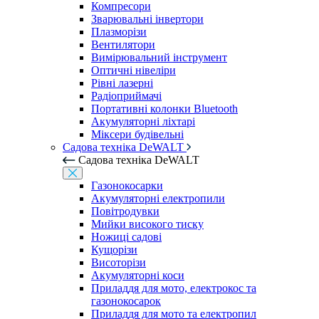
Компресори
Зварювальні інвертори
Плазморізи
Вентилятори
Вимірювальний інструмент
Оптичні нівеліри
Рівні лазерні
Радіоприймачі
Портативні колонки Bluetooth
Акумуляторні ліхтарі
Міксери будівельні
Садова техніка DeWALT
Садова техніка DeWALT
Газонокосарки
Акумуляторні електропили
Повітродувки
Мийки високого тиску
Ножиці садові
Кущорізи
Висоторізи
Акумуляторні коси
Приладдя для мото, електрокос та
газонокосарок
Приладдя для мото та електропил