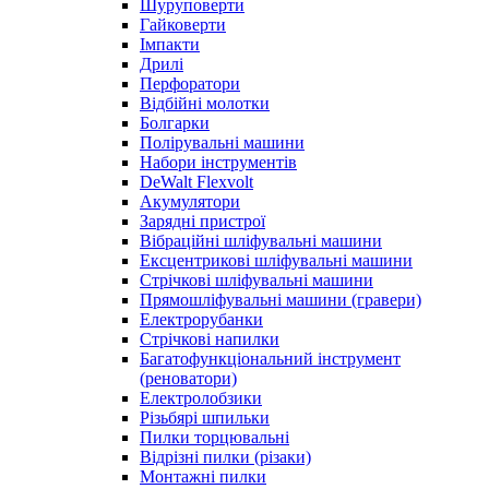
Шуруповерти
Гайковерти
Імпакти
Дрилі
Перфоратори
Відбійні молотки
Болгарки
Полірувальні машини
Набори інструментів
DeWalt Flexvolt
Акумулятори
Зарядні пристрої
Вібраційні шліфувальні машини
Ексцентрикові шліфувальні машини
Стрічкові шліфувальні машини
Прямошліфувальні машини (гравери)
Електрорубанки
Стрічкові напилки
Багатофункціональний інструмент
(реноватори)
Електролобзики
Різьбярі шпильки
Пилки торцювальні
Відрізні пилки (різаки)
Монтажні пилки