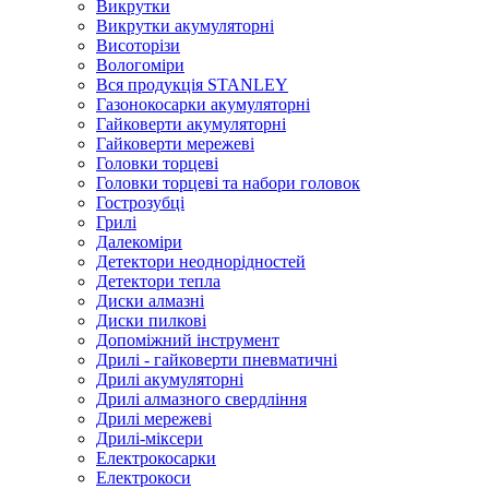
Викрутки
Викрутки акумуляторні
Висоторізи
Вологоміри
Вся продукція STANLEY
Газонокосарки акумуляторні
Гайковерти акумуляторні
Гайковерти мережеві
Головки торцеві
Головки торцеві та набори головок
Гострозубці
Грилі
Далекоміри
Детектори неоднорідностей
Детектори тепла
Диски алмазні
Диски пилкові
Допоміжний інструмент
Дрилі - гайковерти пневматичні
Дрилі акумуляторні
Дрилі алмазного свердління
Дрилі мережеві
Дрилі-міксери
Електрокосарки
Електрокоси