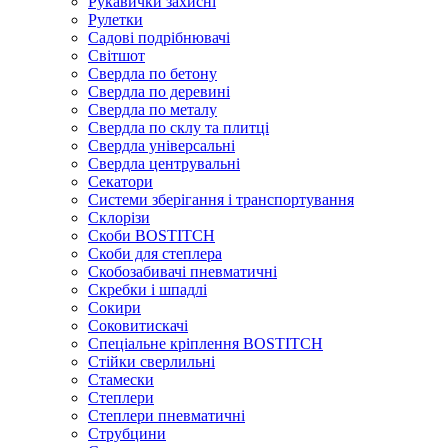
Рукавички захисні
Рулетки
Садові подрібнювачі
Світшот
Свердла по бетону
Свердла по деревині
Свердла по металу
Свердла по склу та плитці
Свердла універсальні
Свердла центрувальні
Секатори
Системи зберігання і транспортування
Склорізи
Скоби BOSTITCH
Скоби для степлера
Скобозабивачі пневматичні
Скребки і шпадлі
Сокири
Соковитискачі
Спеціальне кріплення BOSTITCH
Стійки сверлильні
Стамески
Степлери
Степлери пневматичні
Струбцини