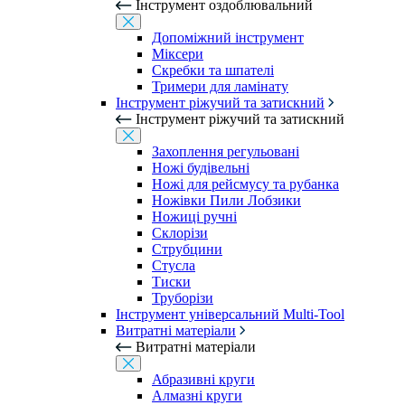
Інструмент оздоблювальний
Допоміжний інструмент
Міксери
Скребки та шпателі
Тримери для ламінату
Інструмент ріжучий та затискний
Інструмент ріжучий та затискний
Захоплення регульовані
Ножі будівельні
Ножі для рейсмусу та рубанка
Ножівки Пили Лобзики
Ножиці ручні
Склорізи
Струбцини
Стусла
Тиски
Труборізи
Інструмент універсальний Multi-Tool
Витратні матеріали
Витратні матеріали
Абразивні круги
Алмазні круги