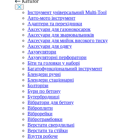
Каталог
Інструмент універсальний Multi-Tool
Авто-мото інструмент
Адаптери та перехідники
Аксесуари для газонокосарок
Аксесуари для зварювальників
Аксесуари для мийок високого тиску
Аксесуари для одягу
Акумулятори
Акумуляторні перфоратори
Біти та головки у наборі
Багатофункціональний інструмент
Блендери ручні
Блендери стаціонарні
Болторізи
Бури по бетону
Бутербродниці
Вібратори для бетону
Віброплити
Віброрейки
Вібротрамбовки
Верстати свердлильні
Верстати та стійки
Взуття робоче