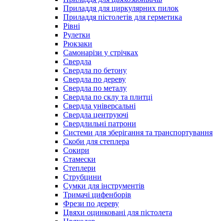
Приладдя для циркулярних пилок
Приладдя пістолетів для герметика
Рівні
Рулетки
Рюкзаки
Самонарізи у стрічках
Свердла
Свердла по бетону
Свердла по дереву
Свердла по металу
Свердла по склу та плитці
Свердла універсальні
Свердла центруючі
Свердлильні патрони
Системи для зберігання та транспортування
Скоби для степлера
Сокири
Стамески
Степлери
Струбцини
Сумки для інструментів
Тримачі цифенборів
Фрези по дереву
Цвяхи оцинковані для пістолета