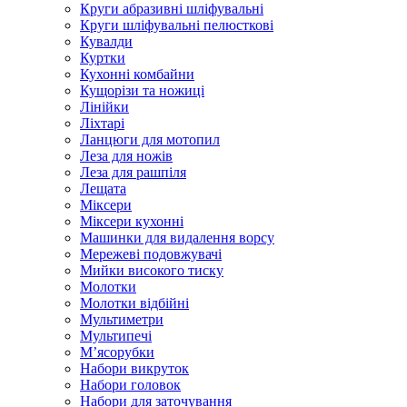
Круги абразивні шліфувальні
Круги шліфувальні пелюсткові
Кувалди
Куртки
Кухонні комбайни
Кущорізи та ножиці
Лінійки
Ліхтарі
Ланцюги для мотопил
Леза для ножів
Леза для рашпіля
Лещата
Міксери
Міксери кухонні
Машинки для видалення ворсу
Мережеві подовжувачі
Мийки високого тиску
Молотки
Молотки відбійні
Мультиметри
Мультипечі
М’ясорубки
Набори викруток
Набори головок
Набори для заточування