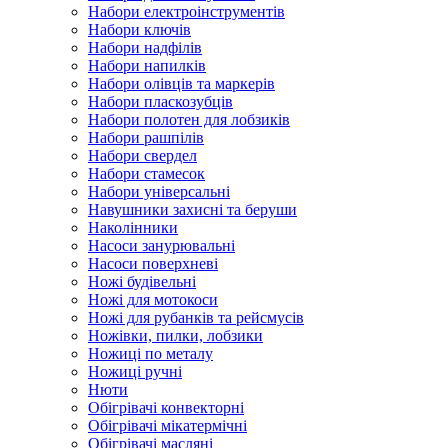
Набори електроінструментів
Набори ключів
Набори надфілів
Набори напилків
Набори олівців та маркерів
Набори пласкозубців
Набори полотен для лобзиків
Набори рашпілів
Набори свердел
Набори стамесок
Набори універсальні
Навушники захисні та беруши
Наколінники
Насоси занурювальні
Насоси поверхневі
Ножі будівельні
Ножі для мотокоси
Ножі для рубанків та рейсмусів
Ножівки, пилки, лобзики
Ножиці по металу
Ножиці ручні
Нюти
Обігрівачі конвекторні
Обігрівачі мікатермічні
Обігрівачі масляні