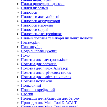
Пилки циркулярні дискові
Пилки шабельні
Пилососи
Пилососи автомобільні
Пилососи акумуляторні
Пилососи мережеві
Пилососи садові
Пилососи-електровіники
Пильні полотна та набори пильних полотен
Плазморізи
Плоскогубці
Подрібнювачі кухонні
Поло
Полотна для електроножівок
Полотна для лобзиків
Полотна для пилок Алігатор
Полотна для стрічкових пилок
Полотна для шабельних пилок
Полотна ножівкові
Попкорниці
Порошок крейдяний
Праски
Приладдя для вібраторів для бетону
Приладдя для Multi-Tool DeWALT
Приладдя для Multi-Tool побутової