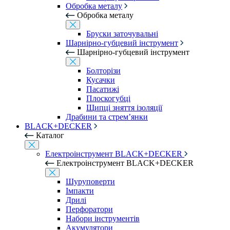
Обробка металу
Обробка металу
Бруски заточувальні
Шарнірно-губцевий інструмент
Шарнірно-губцевий інструмент
Болторізи
Кусачки
Пасатижі
Плоскогубці
Щипці зняття ізоляції
Драбини та стрем’янки
BLACK+DECKER
Каталог
Електроінструмент BLACK+DECKER
Електроінструмент BLACK+DECKER
Шуруповерти
Імпакти
Дрилі
Перфоратори
Набори інструментів
Акумулятори