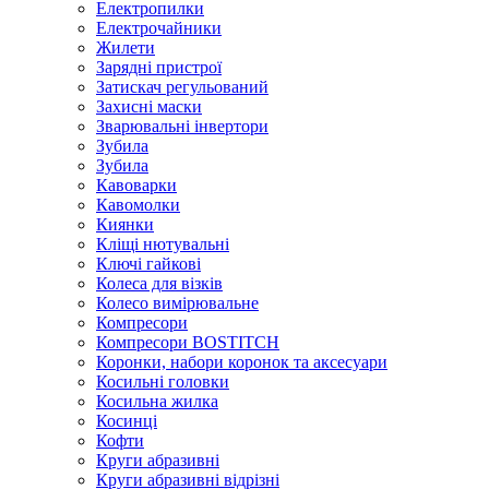
Електропилки
Електрочайники
Жилети
Зарядні пристрої
Затискач регульований
Захисні маски
Зварювальні інвертори
Зубила
Зубила
Кавоварки
Кавомолки
Киянки
Кліщі нютувальні
Ключі гайкові
Колеса для візків
Колесо вимірювальне
Компресори
Компресори BOSTITCH
Коронки, набори коронок та аксесуари
Косильні головки
Косильна жилка
Косинці
Кофти
Круги абразивні
Круги абразивні відрізні