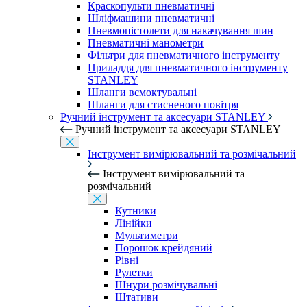
Краскопульти пневматичні
Шліфмашини пневматичні
Пневмопістолети для накачування шин
Пневматичні манометри
Фільтри для пневматичного інструменту
Приладдя для пневматичного інструменту
STANLEY
Шланги всмоктувальні
Шланги для стисненого повітря
Ручний інструмент та аксесуари STANLEY
Ручний інструмент та аксесуари STANLEY
Інструмент вимірювальний та розмічальний
Інструмент вимірювальний та
розмічальний
Кутники
Лінійки
Мультиметри
Порошок крейдяний
Рівні
Рулетки
Шнури розмічувальні
Штативи