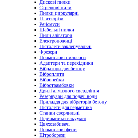
Дискові пилки
Стрічкові пили
Пилки циркулярні
Плиткорізи
Рейсмуси
Шабельні пилки
Пили алігатори
Електроножиці
Пістолети заклепувальні
Фрезери
Промислові пилососи
Адаптери та перехідники
Вібратори для бетону
Віброплити
Віброрейки
Вібротрамбовки
Дрилі алмазного свердління
Резервуари для подачі води
Приладдя для вібраторів бетону
Пістолети для герметика
Станки сверлильні
Підйомники вакуумні
Цвяхозабивачі
Промислові фени
Штроборези