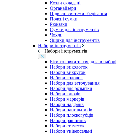
Козли складані
Органайзери
Підвісні системи зберігання
Поясні сумки
Рюкзаки
Сумки для інструментів
Чохли
Ящики для інструментів
Набори інструментів
Набори інструментів
Біти головки та свердла в наборі
Набори виколоток
Набори викруток
Набори головок
Набори для заточування
Набори для розмітки
Набори ключів
Набори маркерів
Набори надфілів
Набори напильників
Набори плоскогубців
Набори рашпилів
Набори стамесок
Набори універсальні