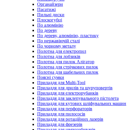
Органайзери
Пасатижі
Пильні диски
Плоскогубці
По алюмінію
По дереву
По дереву, алюмінію, пластику
По нержавіючій сталі
По чорному металу
Полотна для електропил
Полотна для лобзиків
Полотна для пилок Алігатор
Полотна для стрічкових пилок
Полотна для шабельних пилок
Поясні сумки
Приладдя для Multi-Tool
Приладдя для дрилів та шуруповертів
Приладдя для електрорубанків
Приладдя для заклепувального пістолета
Приладдя для кутових шліфувальних машин
Приладдя для перфораторів
Приладдя для пилососів
Приладдя для ротаційних лазерів
Приладдя для фрезерів
Приладдя для цвяхозабивачів