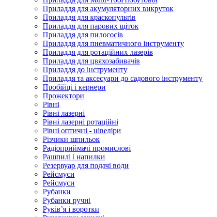
Приладдя для акумуляторних викруток
Приладдя для краскопультів
Приладдя для парових щіток
Приладдя для пилососів
Приладдя для пневматичного інструменту
Приладдя для ротаційних лазерів
Приладдя для цвяхозабивачів
Приладдя до інструменту
Приладдя та аксесуари до садового інструменту
Пробійці і кернери
Прожектори
Рівні
Рівні лазерні
Рівні лазерні ротаційні
Рівні оптичні - нівеліри
Різчики шпильок
Радіоприймачі промислові
Рашпилі і напилки
Резервуар для подачі води
Рейсмуси
Рейсмуси
Рубанки
Рубанки ручні
Руківʼя і воротки