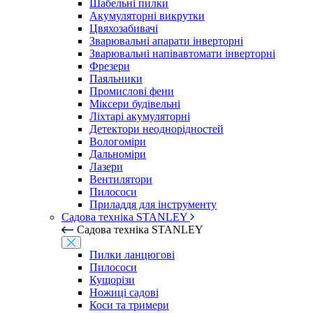
Шабельні пилки
Акумуляторні викрутки
Цвяхозабивачі
Зварювальні апарати інверторні
Зварювальні напівавтомати інверторні
Фрезери
Паяльники
Промислові фени
Міксери будівельні
Ліхтарі акумуляторні
Детектори неоднорідностей
Вологоміри
Дальноміри
Лазери
Вентилятори
Пилососи
Приладдя для інструменту
Садова техніка STANLEY
Садова техніка STANLEY
Пилки ланцюгові
Пилососи
Кущорізи
Ножиці садові
Коси та тримери