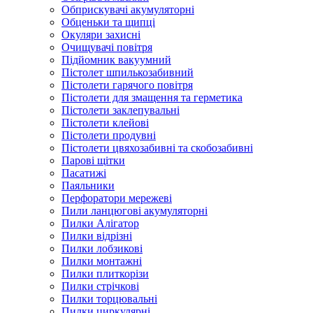
Обприскувачі акумуляторні
Обценьки та щипці
Окуляри захисні
Очищувачі повітря
Підйомник вакуумний
Пістолет шпилькозабивний
Пістолети гарячого повітря
Пістолети для змащення та герметика
Пістолети заклепувальні
Пістолети клейові
Пістолети продувні
Пістолети цвяхозабивні та скобозабивні
Парові щітки
Пасатижі
Паяльники
Перфоратори мережеві
Пили ланцюгові акумуляторні
Пилки Алігатор
Пилки відрізні
Пилки лобзикові
Пилки монтажні
Пилки плиткорізи
Пилки стрічкові
Пилки торцювальні
Пилки циркулярні