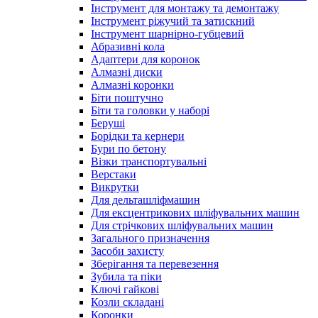
Інструмент для монтажу та демонтажу
Інструмент ріжучий та затискний
Інструмент шарнірно-губцевий
Абразивні кола
Адаптери для коронок
Алмазні диски
Алмазні коронки
Біти поштучно
Біти та головки у наборі
Беруші
Борідки та кернери
Бури по бетону
Візки транспортувальні
Верстаки
Викрутки
Для дельташліфмашин
Для ексцентрикових шліфувальних машин
Для стрічкових шліфувальних машин
Загального призначення
Засоби захисту
Зберігання та перевезення
Зубила та піки
Ключі гайкові
Козли складані
Коронки