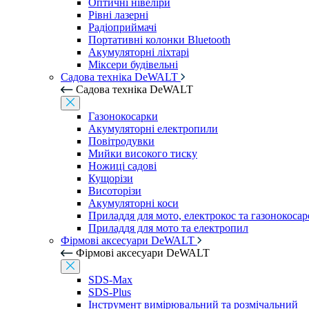
Оптичні нівеліри
Рівні лазерні
Радіоприймачі
Портативні колонки Bluetooth
Акумуляторні ліхтарі
Міксери будівельні
Садова техніка DeWALT
Садова техніка DeWALT
Газонокосарки
Акумуляторні електропили
Повітродувки
Мийки високого тиску
Ножиці садові
Кущорізи
Висоторізи
Акумуляторні коси
Приладдя для мото, електрокос та газонокосар
Приладдя для мото та електропил
Фірмові аксесуари DeWALT
Фірмові аксесуари DeWALT
SDS-Max
SDS-Plus
Інструмент вимірювальний та розмічальний