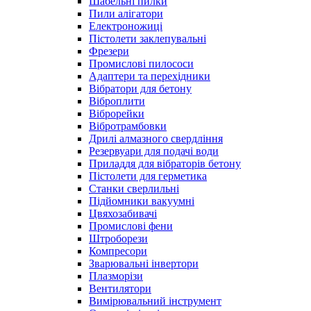
Шабельні пилки
Пили алігатори
Електроножиці
Пістолети заклепувальні
Фрезери
Промислові пилососи
Адаптери та перехідники
Вібратори для бетону
Віброплити
Віброрейки
Вібротрамбовки
Дрилі алмазного свердління
Резервуари для подачі води
Приладдя для вібраторів бетону
Пістолети для герметика
Станки сверлильні
Підйомники вакуумні
Цвяхозабивачі
Промислові фени
Штроборези
Компресори
Зварювальні інвертори
Плазморізи
Вентилятори
Вимірювальний інструмент