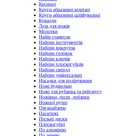
Косинці
Круги абразивні відрізні
Круги абразивні шліфувальні
Кувалди
Леза для ножів
Молотки
Набір стамесок
Набори інструментів
Набори викруток
Набори головок
Набори ключів
Набори плоскогубців
Набори свердл
Набори універсальні
Насадки для полірування
Ножі будівельні
Ножі для рубанка та рейсмусу
Ножівки, пили, лобзики
Ножиці ручні
Органайзери
Пасатижі
Пильні диски
Плоскогубці
По алюмінію
По дереву