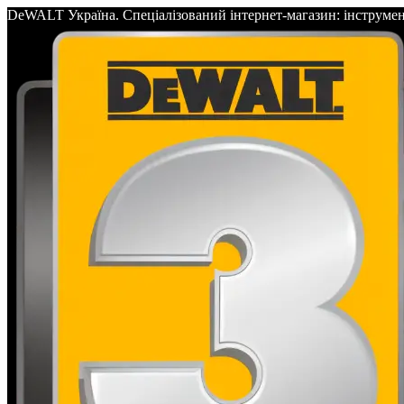
DeWALT Україна. Спеціалізований інтернет-магазин: інс