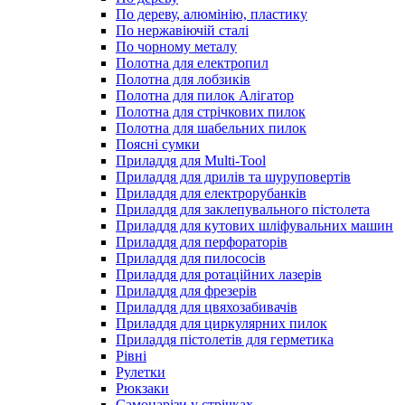
По дереву, алюмінію, пластику
По нержавіючій сталі
По чорному металу
Полотна для електропил
Полотна для лобзиків
Полотна для пилок Алігатор
Полотна для стрічкових пилок
Полотна для шабельних пилок
Поясні сумки
Приладдя для Multi-Tool
Приладдя для дрилів та шуруповертів
Приладдя для електрорубанків
Приладдя для заклепувального пістолета
Приладдя для кутових шліфувальних машин
Приладдя для перфораторів
Приладдя для пилососів
Приладдя для ротаційних лазерів
Приладдя для фрезерів
Приладдя для цвяхозабивачів
Приладдя для циркулярних пилок
Приладдя пістолетів для герметика
Рівні
Рулетки
Рюкзаки
Самонарізи у стрічках