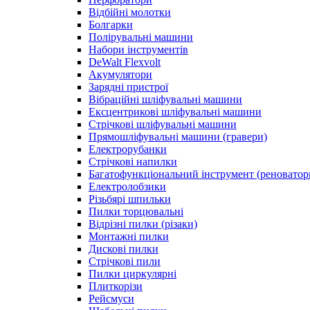
Відбійні молотки
Болгарки
Полірувальні машини
Набори інструментів
DeWalt Flexvolt
Акумулятори
Зарядні пристрої
Вібраційні шліфувальні машини
Ексцентрикові шліфувальні машини
Стрічкові шліфувальні машини
Прямошліфувальні машини (гравери)
Електрорубанки
Стрічкові напилки
Багатофункціональний інструмент (реноватор
Електролобзики
Різьбярі шпильки
Пилки торцювальні
Відрізні пилки (різаки)
Монтажні пилки
Дискові пилки
Стрічкові пили
Пилки циркулярні
Плиткорізи
Рейсмуси