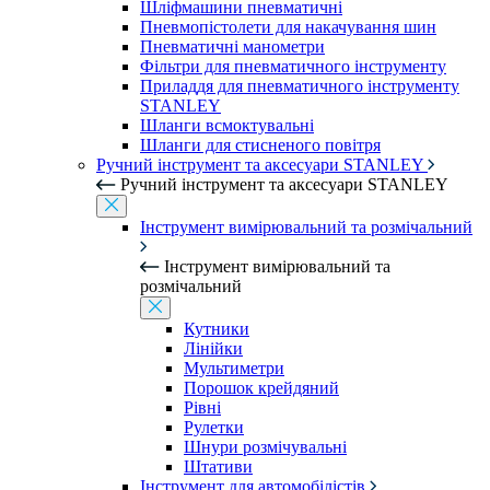
Шліфмашини пневматичні
Пневмопістолети для накачування шин
Пневматичні манометри
Фільтри для пневматичного інструменту
Приладдя для пневматичного інструменту
STANLEY
Шланги всмоктувальні
Шланги для стисненого повітря
Ручний інструмент та аксесуари STANLEY
Ручний інструмент та аксесуари STANLEY
Інструмент вимірювальний та розмічальний
Інструмент вимірювальний та
розмічальний
Кутники
Лінійки
Мультиметри
Порошок крейдяний
Рівні
Рулетки
Шнури розмічувальні
Штативи
Інструмент для автомобілістів