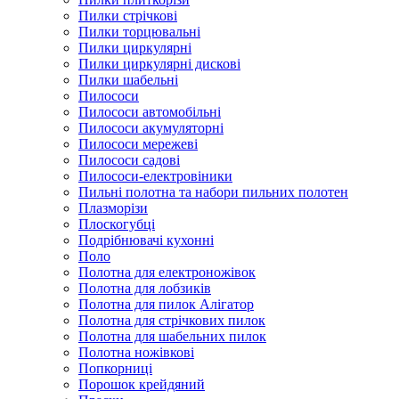
Пилки стрічкові
Пилки торцювальні
Пилки циркулярні
Пилки циркулярні дискові
Пилки шабельні
Пилососи
Пилососи автомобільні
Пилососи акумуляторні
Пилососи мережеві
Пилососи садові
Пилососи-електровіники
Пильні полотна та набори пильних полотен
Плазморізи
Плоскогубці
Подрібнювачі кухонні
Поло
Полотна для електроножівок
Полотна для лобзиків
Полотна для пилок Алігатор
Полотна для стрічкових пилок
Полотна для шабельних пилок
Полотна ножівкові
Попкорниці
Порошок крейдяний