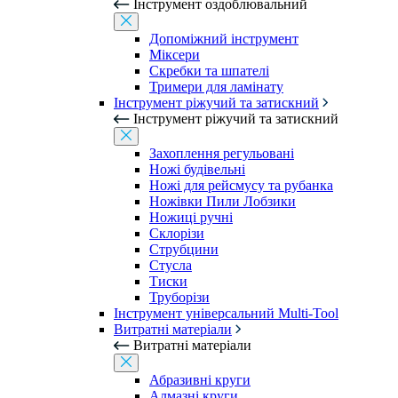
Інструмент оздоблювальний
Допоміжний інструмент
Міксери
Скребки та шпателі
Тримери для ламінату
Інструмент ріжучий та затискний
Інструмент ріжучий та затискний
Захоплення регульовані
Ножі будівельні
Ножі для рейсмусу та рубанка
Ножівки Пили Лобзики
Ножиці ручні
Склорізи
Струбцини
Стусла
Тиски
Труборізи
Інструмент універсальний Multi-Tool
Витратні матеріали
Витратні матеріали
Абразивні круги
Алмазні круги