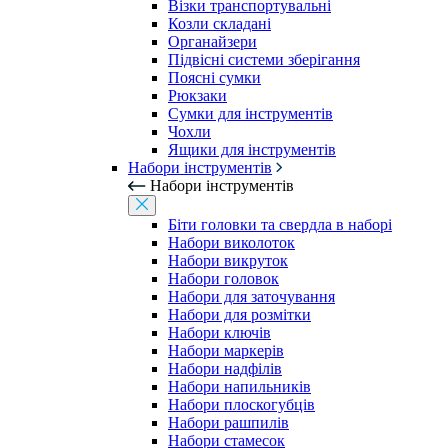
Візки транспортувальні
Козли складані
Органайзери
Підвісні системи зберігання
Поясні сумки
Рюкзаки
Сумки для інструментів
Чохли
Ящики для інструментів
Набори інструментів
Набори інструментів
Біти головки та свердла в наборі
Набори виколоток
Набори викруток
Набори головок
Набори для заточування
Набори для розмітки
Набори ключів
Набори маркерів
Набори надфілів
Набори напильників
Набори плоскогубців
Набори рашпилів
Набори стамесок