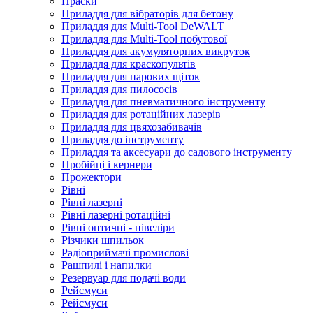
Праски
Приладдя для вібраторів для бетону
Приладдя для Multi-Tool DeWALT
Приладдя для Multi-Tool побутової
Приладдя для акумуляторних викруток
Приладдя для краскопультів
Приладдя для парових щіток
Приладдя для пилососів
Приладдя для пневматичного інструменту
Приладдя для ротаційних лазерів
Приладдя для цвяхозабивачів
Приладдя до інструменту
Приладдя та аксесуари до садового інструменту
Пробійці і кернери
Прожектори
Рівні
Рівні лазерні
Рівні лазерні ротаційні
Рівні оптичні - нівеліри
Різчики шпильок
Радіоприймачі промислові
Рашпилі і напилки
Резервуар для подачі води
Рейсмуси
Рейсмуси