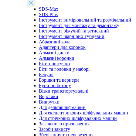
SDS-Max
SDS-Plus
Інструмент вимірювальний та розмічальний
Інструмент для монтажу та демонтажу
Інструмент ріжучий та затискний
Інструмент шарнірно-губцевий
Абразивні кола
Адаптери для коронок
Алмазні диски
Алмазні коронки
Біти поштучно
Біти та головки у наборі
Беруші
Борідки та кернери
Бури по бетону
Візки транспортувальні
Верстаки
Викрутки
Для дельташліфмашин
Для ексцентрикових шліфувальних машин
Для стрічкових шліфувальних машин
Загального призначення
Засоби захисту
Зберігання та перевезення