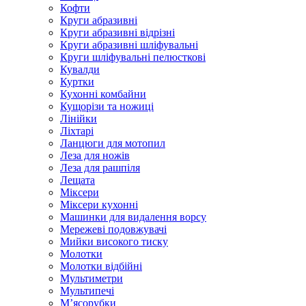
Кофти
Круги абразивні
Круги абразивні відрізні
Круги абразивні шліфувальні
Круги шліфувальні пелюсткові
Кувалди
Куртки
Кухонні комбайни
Кущорізи та ножиці
Лінійки
Ліхтарі
Ланцюги для мотопил
Леза для ножів
Леза для рашпіля
Лещата
Міксери
Міксери кухонні
Машинки для видалення ворсу
Мережеві подовжувачі
Мийки високого тиску
Молотки
Молотки відбійні
Мультиметри
Мультипечі
М’ясорубки