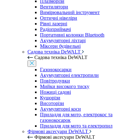
Плазморізи
Вентилятори
Вимірювальний інструмент
Оптичні нівеліри
Рівні лазерні
Радіоприймачі
Портативні колонки Bluetooth
Акумуляторні ліхтарі
Міксери будівельні
Садова техніка DeWALT
Садова техніка DeWALT
Газонокосарки
Акумуляторні електропили
Повітродувки
Мийки високого тиску
Ножиці садові
Кущорізи
Висоторізи
Акумуляторні коси
Приладдя для мото, електрокос та
газонокосарок
Приладдя для мото та електропил
Фірмові аксесуари DeWALT
Фірмові аксесуари DeWALT