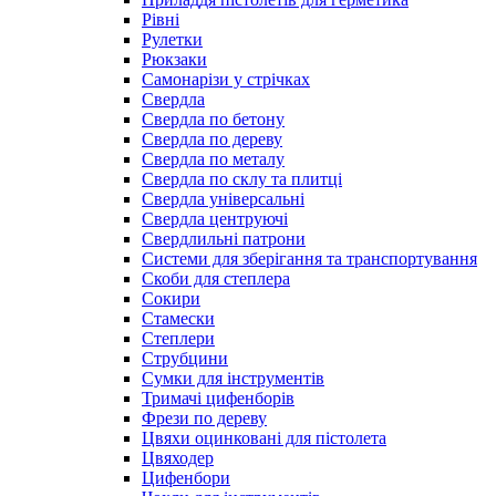
Рівні
Рулетки
Рюкзаки
Самонарізи у стрічках
Свердла
Свердла по бетону
Свердла по дереву
Свердла по металу
Свердла по склу та плитці
Свердла універсальні
Свердла центруючі
Свердлильні патрони
Системи для зберігання та транспортування
Скоби для степлера
Сокири
Стамески
Степлери
Струбцини
Сумки для інструментів
Тримачі цифенборів
Фрези по дереву
Цвяхи оцинковані для пістолета
Цвяходер
Цифенбори