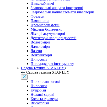
Цвяхозабивачі
Зварювальні апарати інверторні
Зварювальні напівавтомати інверторні
Фрезери
Паяльники
Промислові фени
Міксери будівельні
Ліхтарі акумуляторні
Детектори неоднорідностей
Вологоміри
Дальноміри
Лазери
Вентилятори
Пилососи
Приладдя для інструменту
Садова техніка STANLEY
Садова техніка STANLEY
Пилки ланцюгові
Пилососи
Кущорізи
Ножиці садові
Коси та тримери
Висоторізи