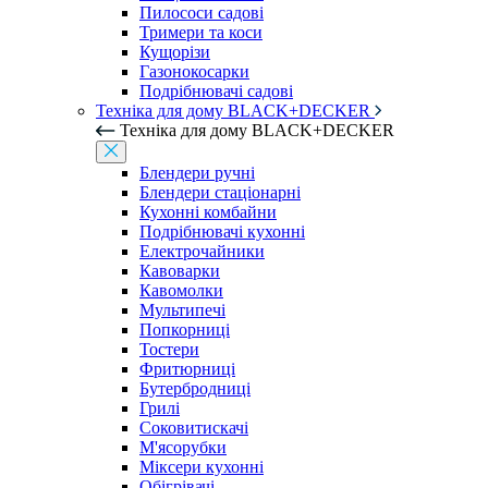
Пилососи садові
Тримери та коси
Кущорізи
Газонокосарки
Подрібнювачі садові
Техніка для дому BLACK+DECKER
Техніка для дому BLACK+DECKER
Блендери ручні
Блендери стаціонарні
Кухонні комбайни
Подрібнювачі кухонні
Електрочайники
Кавоварки
Кавомолки
Мультипечі
Попкорниці
Тостери
Фритюрниці
Бутербродниці
Грилі
Соковитискачі
М'ясорубки
Міксери кухонні
Обігрівачі