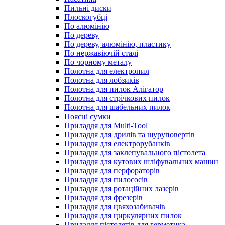
Пильні диски
Плоскогубці
По алюмінію
По дереву
По дереву, алюмінію, пластику
По нержавіючій сталі
По чорному металу
Полотна для електропил
Полотна для лобзиків
Полотна для пилок Алігатор
Полотна для стрічкових пилок
Полотна для шабельних пилок
Поясні сумки
Приладдя для Multi-Tool
Приладдя для дрилів та шуруповертів
Приладдя для електрорубанків
Приладдя для заклепувального пістолета
Приладдя для кутових шліфувальних машин
Приладдя для перфораторів
Приладдя для пилососів
Приладдя для ротаційних лазерів
Приладдя для фрезерів
Приладдя для цвяхозабивачів
Приладдя для циркулярних пилок
Приладдя пістолетів для герметика