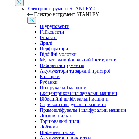
Електроінструмент STANLEY
Електроінструмент STANLEY
Шуруповерти
Гайковерти
Імпакти
Дрилі
Перфоратори
Відбійні молотки
Мультифункціональний інструмент
Набори інструментів
Акумулятори та зарядні пристрої
Болгарки
Рубанки
Полірувальні машини
Ексцентрикові шліфувальні машини
Вібраційні шліфувальні машини
Стрічкові шліфувальні машини
Прямошліфувальні шліфувальні машини
Дискові пилки
Торцювальні пили
Лобзики
Шабельні пилки
Акумуляторні викрутки