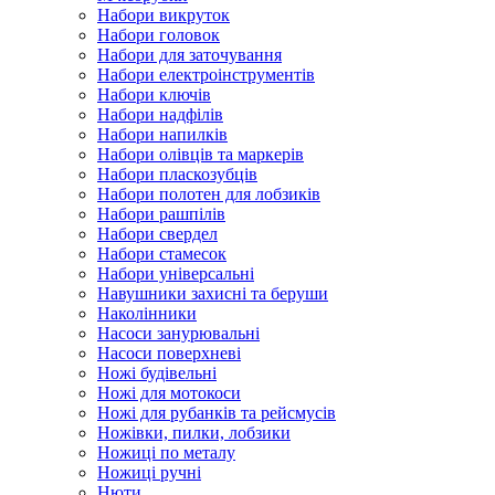
Набори викруток
Набори головок
Набори для заточування
Набори електроінструментів
Набори ключів
Набори надфілів
Набори напилків
Набори олівців та маркерів
Набори пласкозубців
Набори полотен для лобзиків
Набори рашпілів
Набори свердел
Набори стамесок
Набори універсальні
Навушники захисні та беруши
Наколінники
Насоси занурювальні
Насоси поверхневі
Ножі будівельні
Ножі для мотокоси
Ножі для рубанків та рейсмусів
Ножівки, пилки, лобзики
Ножиці по металу
Ножиці ручні
Нюти