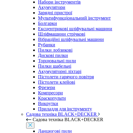
Набори інструментів
Акумулятори
Зарядні пристрої
Мультифункціональний інструмент
Болгарки
Ексцентрикові шліфувальні машини
Шліфмашини стрічкові
Вібраційні шліфувальні машини
Рубанки
Пилки лобзикові
Дискові пилки
Торцювальні пили
Пилки шабельні
Акумуляторні ліхтарі
Пістолети гарячого повітря
Пістолети клейові
Фрезери
Компресори
Краскопульти
Викрутки
Приладдя для інструменту
Садова техніка BLACK+DECKER
Садова техніка BLACK+DECKER
Ланцюгові пили