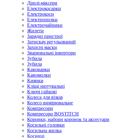
Дрилі-міксери
Електрокосарки
Електрокоси
Електропилки
Електрочайники
Жилети
Зарядні пристрої
Затискач регульований
Захисні маски
Зварювальні інвертори
Зубила
Зубила
Кавоварки
Кавомолки
Киянки
Кліщі нютувальні
Ключі гайкові
Колеса для візків
Колесо вимірювальне
Компресори
Компресори BOSTITCH
Коронки, набори коронок та аксесуари
Косильні головки
Косильна жилка
Косинці