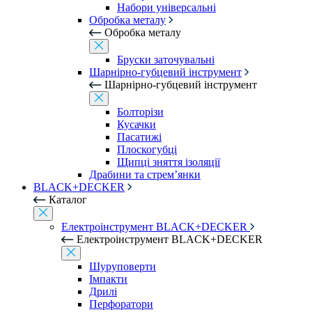
Набори універсальні
Обробка металу
Обробка металу
Бруски заточувальні
Шарнірно-губцевий інструмент
Шарнірно-губцевий інструмент
Болторізи
Кусачки
Пасатижі
Плоскогубці
Щипці зняття ізоляції
Драбини та стрем’янки
BLACK+DECKER
Каталог
Електроінструмент BLACK+DECKER
Електроінструмент BLACK+DECKER
Шуруповерти
Імпакти
Дрилі
Перфоратори