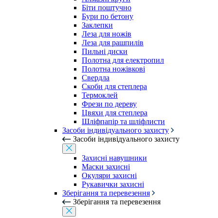
Біти поштучно
Бури по бетону
Заклепки
Леза для ножів
Леза для рашпилів
Пильні диски
Полотна для електропил
Полотна ножівкові
Свердла
Скоби для степлера
Термоклей
Фрези по дереву
Цвяхи для степлера
Шліфпапір та шліфлисти
Засоби індивідуального захисту
Засоби індивідуального захисту
Захисні навушники
Маски захисні
Окуляри захисні
Рукавички захисні
Зберігання та перевезення
Зберігання та перевезення