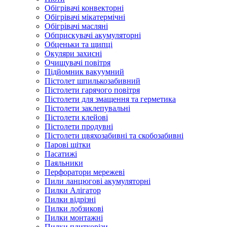
Обігрівачі конвекторні
Обігрівачі мікатермічні
Обігрівачі масляні
Обприскувачі акумуляторні
Обценьки та щипці
Окуляри захисні
Очищувачі повітря
Підйомник вакуумний
Пістолет шпилькозабивний
Пістолети гарячого повітря
Пістолети для змащення та герметика
Пістолети заклепувальні
Пістолети клейові
Пістолети продувні
Пістолети цвяхозабивні та скобозабивні
Парові щітки
Пасатижі
Паяльники
Перфоратори мережеві
Пили ланцюгові акумуляторні
Пилки Алігатор
Пилки відрізні
Пилки лобзикові
Пилки монтажні
Пилки плиткорізи