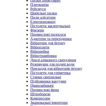
Пилки циркулярні
Плиткорізи
Рейсмуси
Шабельні пилки
Пили алігатори
Електроножиці
Пістолети заклепувальні
Фрезери
Промислові пилососи
Адаптери та перехідники
Вібратори для бетону
Віброплити
Віброрейки
Вібротрамбовки
Дрилі алмазного свердління
Резервуари для подачі води
Приладдя для вібраторів бетону
Пістолети для герметика
Станки сверлильні
Підйомники вакуумні
Цвяхозабивачі
Промислові фени
Штроборези
Компресори
Зварювальні інвертори