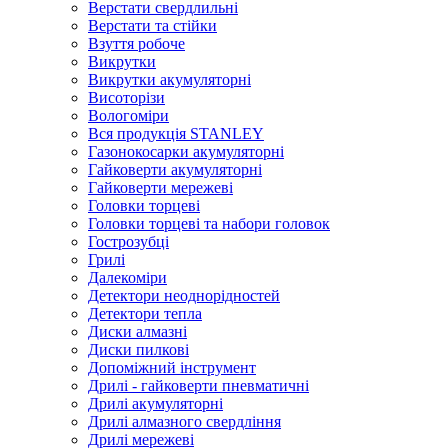
Верстати свердлильні
Верстати та стійки
Взуття робоче
Викрутки
Викрутки акумуляторні
Висоторізи
Вологоміри
Вся продукція STANLEY
Газонокосарки акумуляторні
Гайковерти акумуляторні
Гайковерти мережеві
Головки торцеві
Головки торцеві та набори головок
Гострозубці
Грилі
Далекоміри
Детектори неоднорідностей
Детектори тепла
Диски алмазні
Диски пилкові
Допоміжний інструмент
Дрилі - гайковерти пневматичні
Дрилі акумуляторні
Дрилі алмазного свердління
Дрилі мережеві