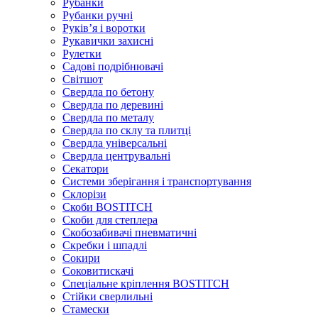
Рубанки
Рубанки ручні
Руківʼя і воротки
Рукавички захисні
Рулетки
Садові подрібнювачі
Світшот
Свердла по бетону
Свердла по деревині
Свердла по металу
Свердла по склу та плитці
Свердла універсальні
Свердла центрувальні
Секатори
Системи зберігання і транспортування
Склорізи
Скоби BOSTITCH
Скоби для степлера
Скобозабивачі пневматичні
Скребки і шпадлі
Сокири
Соковитискачі
Спеціальне кріплення BOSTITCH
Стійки сверлильні
Стамески