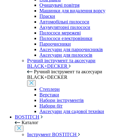
Очищувачі повітря
Машинки для видалення ворсу
Праски
Автомобільні пилососи
Акумуляторні пилососи
Пилососи мережеві
Пилососи електровіники
Пароочисники
Аксесуари для пароочисників
Аксесуари для пилососів
Ручний інструмент та аксесуари
BLACK+DECKER
Ручний інструмент та аксесуари
BLACK+DECKER
Степлери
Верстаки
Набори інструментів
Набори біт
Аксесуари для садової техніки
BOSTITCH
Каталог
Інструмент BOSTITCH