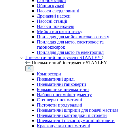
Газонокосарки
Обприскувачі
Насоси свердловинні
Дренажні насоси
Насосні станції
Насоси поверхневі
Мийки високого тиску
Приладдя для мийок високого тиску
Приладдя для мото, електрокос та
газонокосарок
Приладдя для мото та електропил
Пневматичний інструмент STANLEY
Пневматичний інструмент STANLEY
Компресори
Пневматичні дрилі
Пневматичні гайковерти
Бормашинки пневматичні
Набори пневмоінструменту
Степлери пневматичні
Пістолети продувальні
Пневматичні шприци для подачі мастила
Пневматичні картриджні пістолети
Пневматичні піскоструминні пістолети
Краскопульти пневматичні