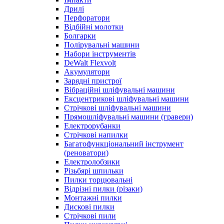
Дрилі
Перфоратори
Відбійні молотки
Болгарки
Полірувальні машини
Набори інструментів
DeWalt Flexvolt
Акумулятори
Зарядні пристрої
Вібраційні шліфувальні машини
Ексцентрикові шліфувальні машини
Стрічкові шліфувальні машини
Прямошліфувальні машини (гравери)
Електрорубанки
Стрічкові напилки
Багатофункціональний інструмент
(реноватори)
Електролобзики
Різьбярі шпильки
Пилки торцювальні
Відрізні пилки (різаки)
Монтажні пилки
Дискові пилки
Стрічкові пили