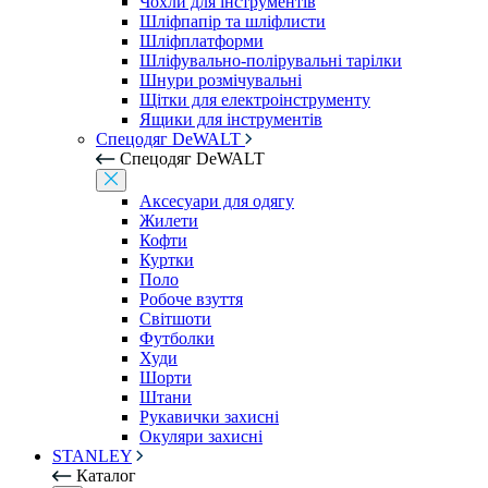
Чохли для інструментів
Шліфпапір та шліфлисти
Шліфплатформи
Шліфувально-полірувальні тарілки
Шнури розмічувальні
Щітки для електроінструменту
Ящики для інструментів
Спецодяг DeWALT
Спецодяг DeWALT
Аксесуари для одягу
Жилети
Кофти
Куртки
Поло
Робоче взуття
Світшоти
Футболки
Худи
Шорти
Штани
Рукавички захисні
Окуляри захисні
STANLEY
Каталог