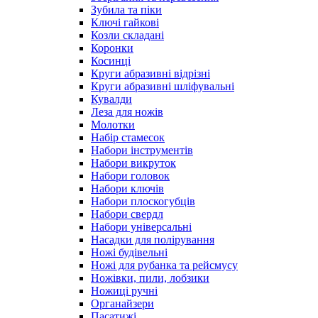
Зубила та піки
Ключі гайкові
Козли складані
Коронки
Косинці
Круги абразивні відрізні
Круги абразивні шліфувальні
Кувалди
Леза для ножів
Молотки
Набір стамесок
Набори інструментів
Набори викруток
Набори головок
Набори ключів
Набори плоскогубців
Набори свердл
Набори універсальні
Насадки для полірування
Ножі будівельні
Ножі для рубанка та рейсмусу
Ножівки, пили, лобзики
Ножиці ручні
Органайзери
Пасатижі