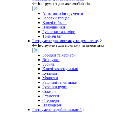
Інструмент для автомобілістів
Авто-мото інструменти
Головки торцеві
Ключі гайкові
Наколінники
Рукоятки та коміри
Тримачі біт
Інструмент для монтажу та демонтажу
Інструмент для монтажу та демонтажу
Борідки та кернери
Викрутки
Зубила
Ключі заклепувальні
Кувалди
Молотки
Рашпилі та напилки
Рубанки ручні
Сокири
Стамески
Степлери
Цвяходери
Інструмент оздоблювальний