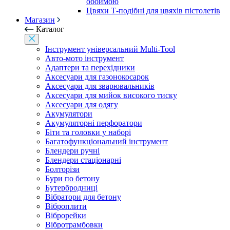
обоймою
Цвяхи Т-подібні для цвяхів пістолетів
Магазин
Каталог
Інструмент універсальний Multi-Tool
Авто-мото інструмент
Адаптери та перехідники
Аксесуари для газонокосарок
Аксесуари для зварювальників
Аксесуари для мийок високого тиску
Аксесуари для одягу
Акумулятори
Акумуляторні перфоратори
Біти та головки у наборі
Багатофункціональний інструмент
Блендери ручні
Блендери стаціонарні
Болторізи
Бури по бетону
Бутербродниці
Вібратори для бетону
Віброплити
Віброрейки
Вібротрамбовки