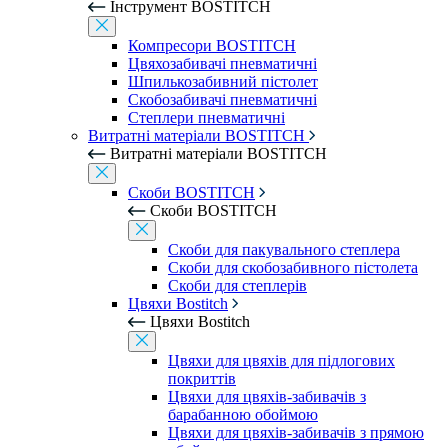
Інструмент BOSTITCH
Компресори BOSTITCH
Цвяхозабивачі пневматичні
Шпилькозабивний пістолет
Скобозабивачі пневматичні
Степлери пневматичні
Витратні матеріали BOSTITCH
Витратні матеріали BOSTITCH
Скоби BOSTITCH
Скоби BOSTITCH
Скоби для пакувального степлера
Скоби для скобозабивного пістолета
Скоби для степлерів
Цвяхи Bostitch
Цвяхи Bostitch
Цвяхи для цвяхів для підлогових
покриттів
Цвяхи для цвяхів-забивачів з
барабанною обоймою
Цвяхи для цвяхів-забивачів з прямою