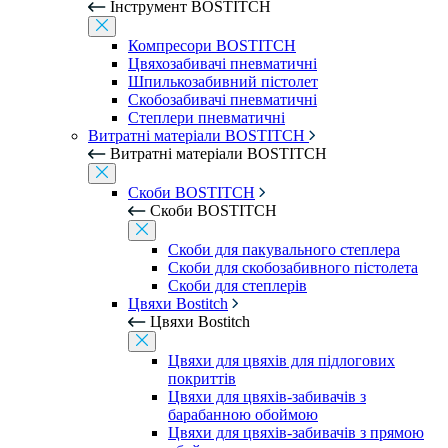
Інструмент BOSTITCH
Компресори BOSTITCH
Цвяхозабивачі пневматичні
Шпилькозабивний пістолет
Скобозабивачі пневматичні
Степлери пневматичні
Витратні матеріали BOSTITCH
Витратні матеріали BOSTITCH
Скоби BOSTITCH
Скоби BOSTITCH
Скоби для пакувального степлера
Скоби для скобозабивного пістолета
Скоби для степлерів
Цвяхи Bostitch
Цвяхи Bostitch
Цвяхи для цвяхів для підлогових
покриттів
Цвяхи для цвяхів-забивачів з
барабанною обоймою
Цвяхи для цвяхів-забивачів з прямою