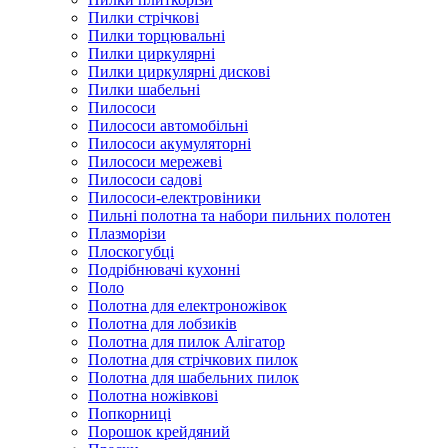
Пилки стрічкові
Пилки торцювальні
Пилки циркулярні
Пилки циркулярні дискові
Пилки шабельні
Пилососи
Пилососи автомобільні
Пилососи акумуляторні
Пилососи мережеві
Пилососи садові
Пилососи-електровіники
Пильні полотна та набори пильних полотен
Плазморізи
Плоскогубці
Подрібнювачі кухонні
Поло
Полотна для електроножівок
Полотна для лобзиків
Полотна для пилок Алігатор
Полотна для стрічкових пилок
Полотна для шабельних пилок
Полотна ножівкові
Попкорниці
Порошок крейдяний