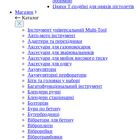
обоймою
Цвяхи Т-подібні для цвяхів пістолетів
Магазин
Каталог
Інструмент універсальний Multi-Tool
Авто-мото інструмент
Адаптери та перехідники
Аксесуари для газонокосарок
Аксесуари для зварювальників
Аксесуари для мийок високого тиску
Аксесуари для одягу
Акумулятори
Акумуляторні перфоратори
Біти та головки у наборі
Багатофункціональний інструмент
Блендери ручні
Блендери стаціонарні
Болторізи
Бури по бетону
Бутербродниці
Вібратори для бетону
Віброплити
Віброрейки
Вібротрамбовки