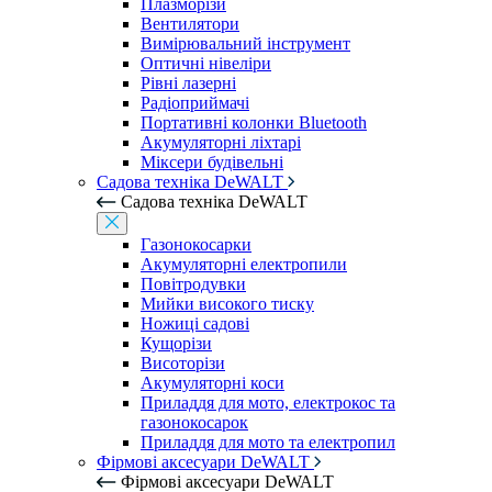
Плазморізи
Вентилятори
Вимірювальний інструмент
Оптичні нівеліри
Рівні лазерні
Радіоприймачі
Портативні колонки Bluetooth
Акумуляторні ліхтарі
Міксери будівельні
Садова техніка DeWALT
Садова техніка DeWALT
Газонокосарки
Акумуляторні електропили
Повітродувки
Мийки високого тиску
Ножиці садові
Кущорізи
Висоторізи
Акумуляторні коси
Приладдя для мото, електрокос та
газонокосарок
Приладдя для мото та електропил
Фірмові аксесуари DeWALT
Фірмові аксесуари DeWALT