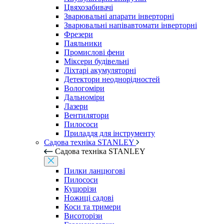
Цвяхозабивачі
Зварювальні апарати інверторні
Зварювальні напівавтомати інверторні
Фрезери
Паяльники
Промислові фени
Міксери будівельні
Ліхтарі акумуляторні
Детектори неоднорідностей
Вологоміри
Дальноміри
Лазери
Вентилятори
Пилососи
Приладдя для інструменту
Садова техніка STANLEY
Садова техніка STANLEY
Пилки ланцюгові
Пилососи
Кущорізи
Ножиці садові
Коси та тримери
Висоторізи