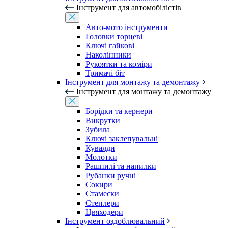
Інструмент для автомобілістів
Авто-мото інструменти
Головки торцеві
Ключі гайкові
Наколінники
Рукоятки та коміри
Тримачі біт
Інструмент для монтажу та демонтажу
Інструмент для монтажу та демонтажу
Борідки та кернери
Викрутки
Зубила
Ключі заклепувальні
Кувалди
Молотки
Рашпилі та напилки
Рубанки ручні
Сокири
Стамески
Степлери
Цвяходери
Інструмент оздоблювальний