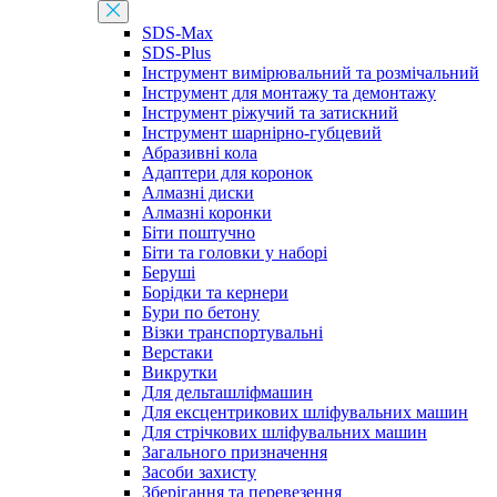
SDS-Max
SDS-Plus
Інструмент вимірювальний та розмічальний
Інструмент для монтажу та демонтажу
Інструмент ріжучий та затискний
Інструмент шарнірно-губцевий
Абразивні кола
Адаптери для коронок
Алмазні диски
Алмазні коронки
Біти поштучно
Біти та головки у наборі
Беруші
Борідки та кернери
Бури по бетону
Візки транспортувальні
Верстаки
Викрутки
Для дельташліфмашин
Для ексцентрикових шліфувальних машин
Для стрічкових шліфувальних машин
Загального призначення
Засоби захисту
Зберігання та перевезення