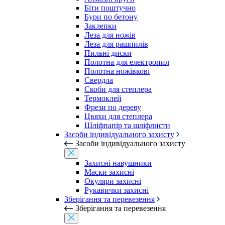
Біти поштучно
Бури по бетону
Заклепки
Леза для ножів
Леза для рашпилів
Пильні диски
Полотна для електропил
Полотна ножівкові
Свердла
Скоби для степлера
Термоклей
Фрези по дереву
Цвяхи для степлера
Шліфпапір та шліфлисти
Засоби індивідуального захисту
Засоби індивідуального захисту
Захисні навушники
Маски захисні
Окуляри захисні
Рукавички захисні
Зберігання та перевезення
Зберігання та перевезення