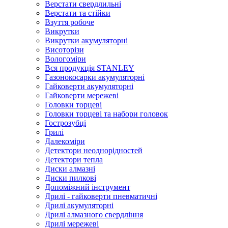
Верстати свердлильні
Верстати та стійки
Взуття робоче
Викрутки
Викрутки акумуляторні
Висоторізи
Вологоміри
Вся продукція STANLEY
Газонокосарки акумуляторні
Гайковерти акумуляторні
Гайковерти мережеві
Головки торцеві
Головки торцеві та набори головок
Гострозубці
Грилі
Далекоміри
Детектори неоднорідностей
Детектори тепла
Диски алмазні
Диски пилкові
Допоміжний інструмент
Дрилі - гайковерти пневматичні
Дрилі акумуляторні
Дрилі алмазного свердління
Дрилі мережеві