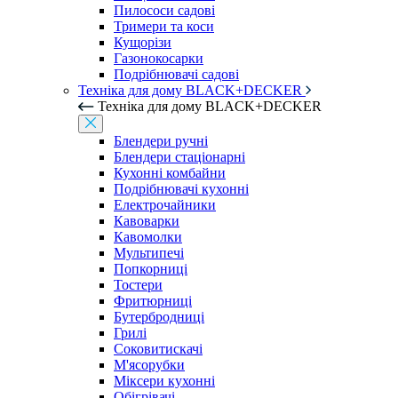
Пилососи садові
Тримери та коси
Кущорізи
Газонокосарки
Подрібнювачі садові
Техніка для дому BLACK+DECKER
Техніка для дому BLACK+DECKER
Блендери ручні
Блендери стаціонарні
Кухонні комбайни
Подрібнювачі кухонні
Електрочайники
Кавоварки
Кавомолки
Мультипечі
Попкорниці
Тостери
Фритюрниці
Бутербродниці
Грилі
Соковитискачі
М'ясорубки
Міксери кухонні
Обігрівачі