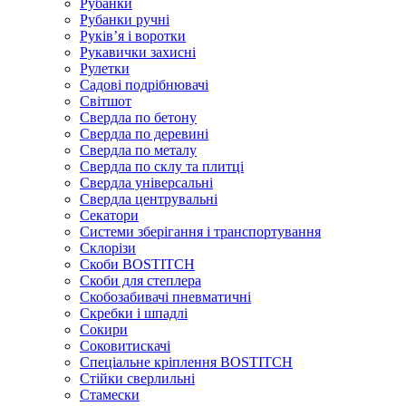
Рубанки
Рубанки ручні
Руківʼя і воротки
Рукавички захисні
Рулетки
Садові подрібнювачі
Світшот
Свердла по бетону
Свердла по деревині
Свердла по металу
Свердла по склу та плитці
Свердла універсальні
Свердла центрувальні
Секатори
Системи зберігання і транспортування
Склорізи
Скоби BOSTITCH
Скоби для степлера
Скобозабивачі пневматичні
Скребки і шпадлі
Сокири
Соковитискачі
Спеціальне кріплення BOSTITCH
Стійки сверлильні
Стамески