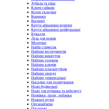
Зубила та піки
Ключі гайкові
Козли складані
Коронки
Косинці
Круги абразивні відрізні
Круги абразивні шліфувальні
Кувалди
Леза для ножів
Молотки
Набір стамесок
Набори інструментів
Набори викруток
Набори головок
Набори ключів
Набори плоскогубців
Набори свердл
Набори універсальні
Насадки для полірування
Ножі будівельні
Ножі для рубанка та рейсмусу
Ножівки, пили, лобзики
Ножиці ручні
Органайзери
Пасатижі