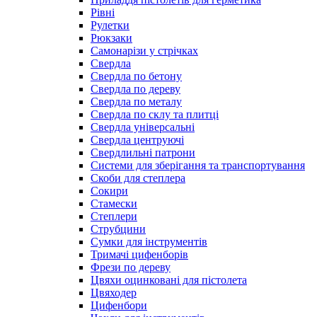
Рівні
Рулетки
Рюкзаки
Самонарізи у стрічках
Свердла
Свердла по бетону
Свердла по дереву
Свердла по металу
Свердла по склу та плитці
Свердла універсальні
Свердла центруючі
Свердлильні патрони
Системи для зберігання та транспортування
Скоби для степлера
Сокири
Стамески
Степлери
Струбцини
Сумки для інструментів
Тримачі цифенборів
Фрези по дереву
Цвяхи оцинковані для пістолета
Цвяходер
Цифенбори