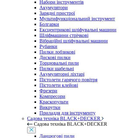
Набори інструментів
Акумулятори
Зарядні пристрої
Мультифункціональний інструмент
Болгарки
Ексцентрикові шліфувальні машини
Шліфмашини стрічкові
Вібраційні шліфувальні машини
Рубанки
Пилки лобзикові
Дискові пилки
Торцювальні пили
Пилки шабельні
Акумуляторні ліхтарі
Пістолети гарячого повітря
Пістолети клейові
Фрезери
Компресори
Краскопульти
Викрутки
Приладдя для інструменту
Садова техніка BLACK+DECKER
Садова техніка BLACK+DECKER
Ланцюгові пили