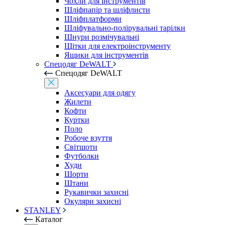
Чохли для інструментів
Шліфпапір та шліфлисти
Шліфплатформи
Шліфувально-полірувальні тарілки
Шнури розмічувальні
Щітки для електроінструменту
Ящики для інструментів
Спецодяг DeWALT
Спецодяг DeWALT
Аксесуари для одягу
Жилети
Кофти
Куртки
Поло
Робоче взуття
Світшоти
Футболки
Худи
Шорти
Штани
Рукавички захисні
Окуляри захисні
STANLEY
Каталог