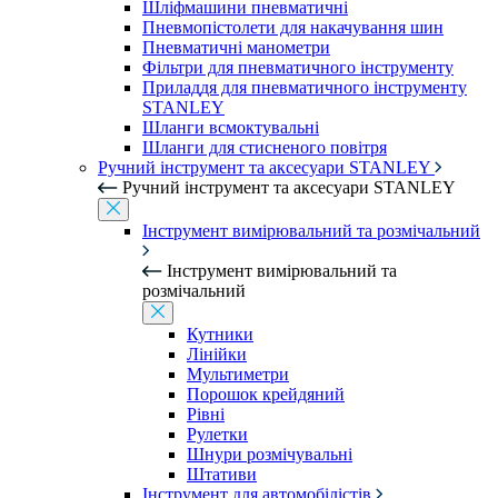
Шліфмашини пневматичні
Пневмопістолети для накачування шин
Пневматичні манометри
Фільтри для пневматичного інструменту
Приладдя для пневматичного інструменту
STANLEY
Шланги всмоктувальні
Шланги для стисненого повітря
Ручний інструмент та аксесуари STANLEY
Ручний інструмент та аксесуари STANLEY
Інструмент вимірювальний та розмічальний
Інструмент вимірювальний та
розмічальний
Кутники
Лінійки
Мультиметри
Порошок крейдяний
Рівні
Рулетки
Шнури розмічувальні
Штативи
Інструмент для автомобілістів