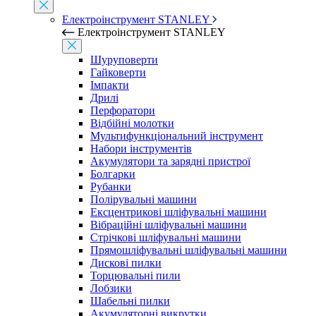
Електроінструмент STANLEY
Електроінструмент STANLEY
Шуруповерти
Гайковерти
Імпакти
Дрилі
Перфоратори
Відбійні молотки
Мультифункціональний інструмент
Набори інструментів
Акумулятори та зарядні пристрої
Болгарки
Рубанки
Полірувальні машини
Ексцентрикові шліфувальні машини
Вібраційні шліфувальні машини
Стрічкові шліфувальні машини
Прямошліфувальні шліфувальні машини
Дискові пилки
Торцювальні пили
Лобзики
Шабельні пилки
Акумуляторні викрутки