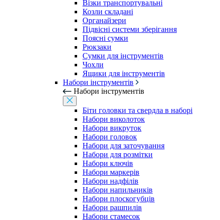
Візки транспортувальні
Козли складані
Органайзери
Підвісні системи зберігання
Поясні сумки
Рюкзаки
Сумки для інструментів
Чохли
Ящики для інструментів
Набори інструментів
Набори інструментів
Біти головки та свердла в наборі
Набори виколоток
Набори викруток
Набори головок
Набори для заточування
Набори для розмітки
Набори ключів
Набори маркерів
Набори надфілів
Набори напильників
Набори плоскогубців
Набори рашпилів
Набори стамесок