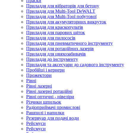
Праски
Приладдя для вібраторів для бетону
Приладдя для Multi-Tool DeWALT
Приладдя для Multi-Tool побутової
Приладдя для акумуляторних викруток
Приладдя для краскопультів
Приладдя для парових щіток
Приладдя для пилососів
Приладдя для пневматичного інструменту
Приладдя для ротаційних лазерів
Приладдя для цвяхозабивачів
Приладдя до інструменту
Приладдя та аксесуари до садового інструменту
Пробійці і кернери
Прожектори
Рівні
Рівні лазерні
Рівні лазерні ротаційні
Рівні оптичні - нівеліри
Різчики шпильок
Радіоприймачі промислові
Рашпилі і напилки
Резервуар для подачі води
Рейсмуси
Рейсмуси