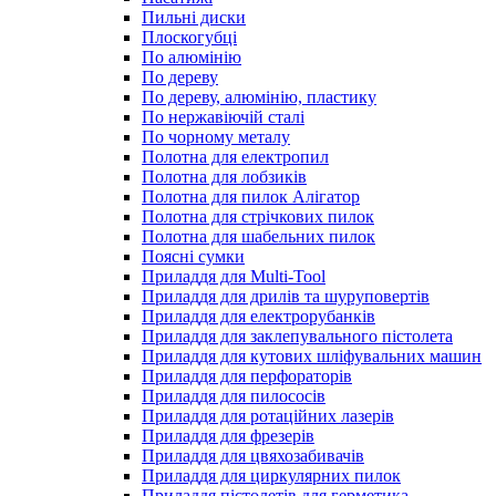
Пильні диски
Плоскогубці
По алюмінію
По дереву
По дереву, алюмінію, пластику
По нержавіючій сталі
По чорному металу
Полотна для електропил
Полотна для лобзиків
Полотна для пилок Алігатор
Полотна для стрічкових пилок
Полотна для шабельних пилок
Поясні сумки
Приладдя для Multi-Tool
Приладдя для дрилів та шуруповертів
Приладдя для електрорубанків
Приладдя для заклепувального пістолета
Приладдя для кутових шліфувальних машин
Приладдя для перфораторів
Приладдя для пилососів
Приладдя для ротаційних лазерів
Приладдя для фрезерів
Приладдя для цвяхозабивачів
Приладдя для циркулярних пилок
Приладдя пістолетів для герметика