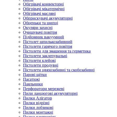
Обігрівачі конвекторні
Обігрівачі мікатермічні
Обігрівачі масляні
Обприскувачі акумуляторні
Обценьки та щипці
Окуляри захисні
Очищувачі повітря
Підйомник вакуумний
Пістолет шпилькозабивний
Пістолети гарячого повітря
Пістолети для змащення та герметика
Пістолети заклепувальні
Пістолети клейові
Пістолети продувні
Пістолети цвяхозабивні та скобозабивні
Парові щітки
Пасатижі
Паяльники
Перфоратори мережеві
Пили ланцюгові акумуляторні
Пилки Алігатор
Пилки відрізні
Пилки лобзикові
Пилки монтажні
Пилки плиткорізи