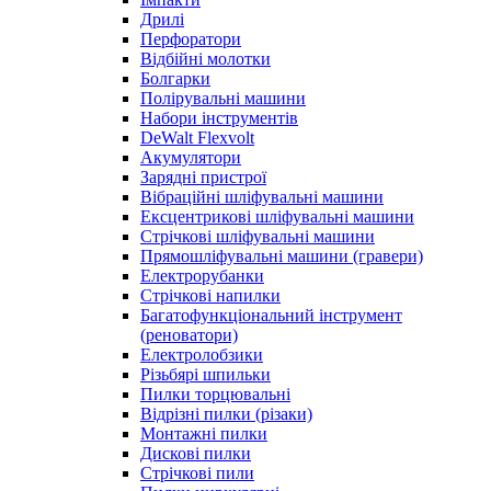
Дрилі
Перфоратори
Відбійні молотки
Болгарки
Полірувальні машини
Набори інструментів
DeWalt Flexvolt
Акумулятори
Зарядні пристрої
Вібраційні шліфувальні машини
Ексцентрикові шліфувальні машини
Стрічкові шліфувальні машини
Прямошліфувальні машини (гравери)
Електрорубанки
Стрічкові напилки
Багатофункціональний інструмент
(реноватори)
Електролобзики
Різьбярі шпильки
Пилки торцювальні
Відрізні пилки (різаки)
Монтажні пилки
Дискові пилки
Стрічкові пили