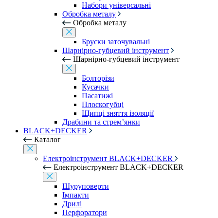
Набори універсальні
Обробка металу
Обробка металу
Бруски заточувальні
Шарнірно-губцевий інструмент
Шарнірно-губцевий інструмент
Болторізи
Кусачки
Пасатижі
Плоскогубці
Щипці зняття ізоляції
Драбини та стрем’янки
BLACK+DECKER
Каталог
Електроінструмент BLACK+DECKER
Електроінструмент BLACK+DECKER
Шуруповерти
Імпакти
Дрилі
Перфоратори