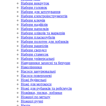
Набори викруток
Набори головок
Набори для заточування
Набори електроінструментів
Набори ключів
Набори надфілів
Набори напилків
Набори олівців та маркерів
Набори пласкозубців
Набори полотен для лобзиків
Набори рашпілів
Набори свердел
Набори стамесок
Набори універсальні
Навушники захисні та беруши
Наколінники
Насоси занурювальні
Насоси поверхневі
Ножі будівельні
Ножі для мотокоси
Ножі для рубанків та рейсмусів
Ножівки, пилки, лобзики
Ножиці по металу
Ножиці ручні
Нюти