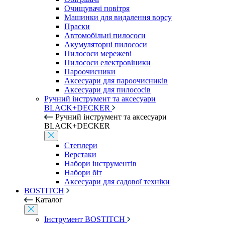
Очищувачі повітря
Машинки для видалення ворсу
Праски
Автомобільні пилососи
Акумуляторні пилососи
Пилососи мережеві
Пилососи електровіники
Пароочисники
Аксесуари для пароочисників
Аксесуари для пилососів
Ручний інструмент та аксесуари
BLACK+DECKER
Ручний інструмент та аксесуари
BLACK+DECKER
Степлери
Верстаки
Набори інструментів
Набори біт
Аксесуари для садової техніки
BOSTITCH
Каталог
Інструмент BOSTITCH