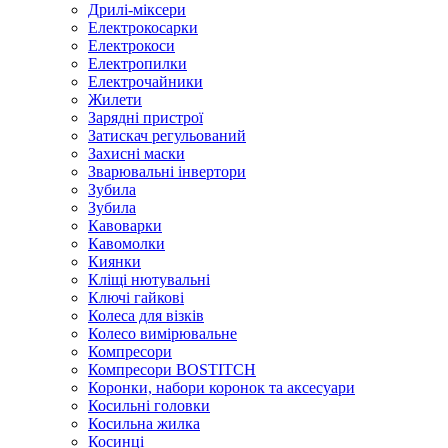
Дрилі-міксери
Електрокосарки
Електрокоси
Електропилки
Електрочайники
Жилети
Зарядні пристрої
Затискач регульований
Захисні маски
Зварювальні інвертори
Зубила
Зубила
Кавоварки
Кавомолки
Киянки
Кліщі нютувальні
Ключі гайкові
Колеса для візків
Колесо вимірювальне
Компресори
Компресори BOSTITCH
Коронки, набори коронок та аксесуари
Косильні головки
Косильна жилка
Косинці