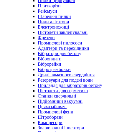
Пилки циркулярні
Плиткорізи
Рейсмуси
Шабельні пилки
Пили алігатори
Електроножиці
Пістолети заклепувальні
Фрезери
Промислові пилососи
Адаптери та перехідники
Вібратори для бетону
Віброплити
Віброрейки
Вібротрамбовки
Дрилі алмазного свердління
Резервуари для подачі води
Приладдя для вібраторів бетону
Пістолети для герметика
Станки сверлильні
Підйомники вакуумні
Цвяхозабивачі
Промислові фени
Штроборези
Компресори
Зварювальні інвертори