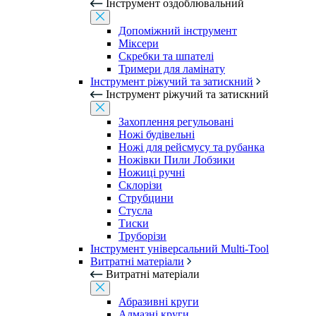
Інструмент оздоблювальний
Допоміжний інструмент
Міксери
Скребки та шпателі
Тримери для ламінату
Інструмент ріжучий та затискний
Інструмент ріжучий та затискний
Захоплення регульовані
Ножі будівельні
Ножі для рейсмусу та рубанка
Ножівки Пили Лобзики
Ножиці ручні
Склорізи
Струбцини
Стусла
Тиски
Труборізи
Інструмент універсальний Multi-Tool
Витратні матеріали
Витратні матеріали
Абразивні круги
Алмазні круги