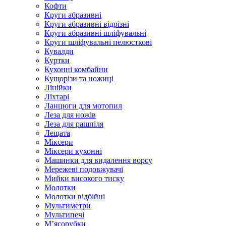
Кофти
Круги абразивні
Круги абразивні відрізні
Круги абразивні шліфувальні
Круги шліфувальні пелюсткові
Кувалди
Куртки
Кухонні комбайни
Кущорізи та ножиці
Лінійки
Ліхтарі
Ланцюги для мотопил
Леза для ножів
Леза для рашпіля
Лещата
Міксери
Міксери кухонні
Машинки для видалення ворсу
Мережеві подовжувачі
Мийки високого тиску
Молотки
Молотки відбійні
Мультиметри
Мультипечі
М’ясорубки