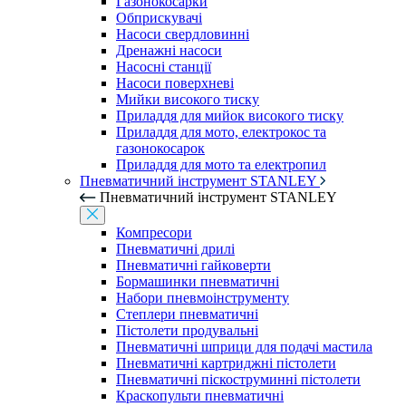
Газонокосарки
Обприскувачі
Насоси свердловинні
Дренажні насоси
Насосні станції
Насоси поверхневі
Мийки високого тиску
Приладдя для мийок високого тиску
Приладдя для мото, електрокос та
газонокосарок
Приладдя для мото та електропил
Пневматичний інструмент STANLEY
Пневматичний інструмент STANLEY
Компресори
Пневматичні дрилі
Пневматичні гайковерти
Бормашинки пневматичні
Набори пневмоінструменту
Степлери пневматичні
Пістолети продувальні
Пневматичні шприци для подачі мастила
Пневматичні картриджні пістолети
Пневматичні піскоструминні пістолети
Краскопульти пневматичні