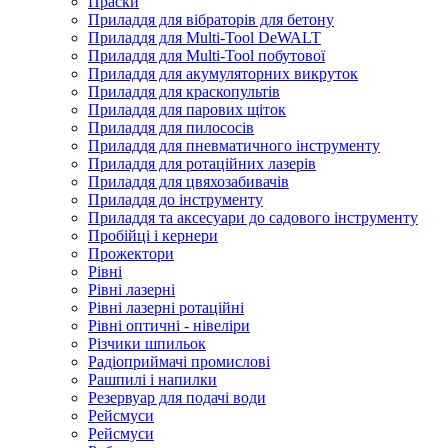
Праски
Приладдя для вібраторів для бетону
Приладдя для Multi-Tool DeWALT
Приладдя для Multi-Tool побутової
Приладдя для акумуляторних викруток
Приладдя для краскопультів
Приладдя для парових щіток
Приладдя для пилососів
Приладдя для пневматичного інструменту
Приладдя для ротаційних лазерів
Приладдя для цвяхозабивачів
Приладдя до інструменту
Приладдя та аксесуари до садового інструменту
Пробійці і кернери
Прожектори
Рівні
Рівні лазерні
Рівні лазерні ротаційні
Рівні оптичні - нівеліри
Різчики шпильок
Радіоприймачі промислові
Рашпилі і напилки
Резервуар для подачі води
Рейсмуси
Рейсмуси