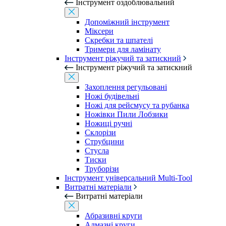
Інструмент оздоблювальний
Допоміжний інструмент
Міксери
Скребки та шпателі
Тримери для ламінату
Інструмент ріжучий та затискний
Інструмент ріжучий та затискний
Захоплення регульовані
Ножі будівельні
Ножі для рейсмусу та рубанка
Ножівки Пили Лобзики
Ножиці ручні
Склорізи
Струбцини
Стусла
Тиски
Труборізи
Інструмент універсальний Multi-Tool
Витратні матеріали
Витратні матеріали
Абразивні круги
Алмазні круги