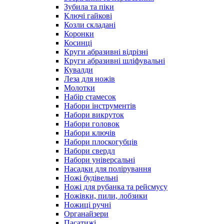
Зубила та піки
Ключі гайкові
Козли складані
Коронки
Косинці
Круги абразивні відрізні
Круги абразивні шліфувальні
Кувалди
Леза для ножів
Молотки
Набір стамесок
Набори інструментів
Набори викруток
Набори головок
Набори ключів
Набори плоскогубців
Набори свердл
Набори універсальні
Насадки для полірування
Ножі будівельні
Ножі для рубанка та рейсмусу
Ножівки, пили, лобзики
Ножиці ручні
Органайзери
Пасатижі