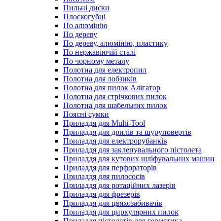
Пильні диски
Плоскогубці
По алюмінію
По дереву
По дереву, алюмінію, пластику
По нержавіючій сталі
По чорному металу
Полотна для електропил
Полотна для лобзиків
Полотна для пилок Алігатор
Полотна для стрічкових пилок
Полотна для шабельних пилок
Поясні сумки
Приладдя для Multi-Tool
Приладдя для дрилів та шуруповертів
Приладдя для електрорубанків
Приладдя для заклепувального пістолета
Приладдя для кутових шліфувальних машин
Приладдя для перфораторів
Приладдя для пилососів
Приладдя для ротаційних лазерів
Приладдя для фрезерів
Приладдя для цвяхозабивачів
Приладдя для циркулярних пилок
Приладдя пістолетів для герметика