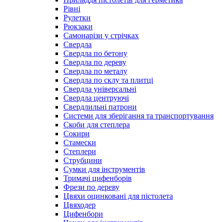
Рівні
Рулетки
Рюкзаки
Самонарізи у стрічках
Свердла
Свердла по бетону
Свердла по дереву
Свердла по металу
Свердла по склу та плитці
Свердла універсальні
Свердла центруючі
Свердлильні патрони
Системи для зберігання та транспортування
Скоби для степлера
Сокири
Стамески
Степлери
Струбцини
Сумки для інструментів
Тримачі цифенборів
Фрези по дереву
Цвяхи оцинковані для пістолета
Цвяходер
Цифенбори