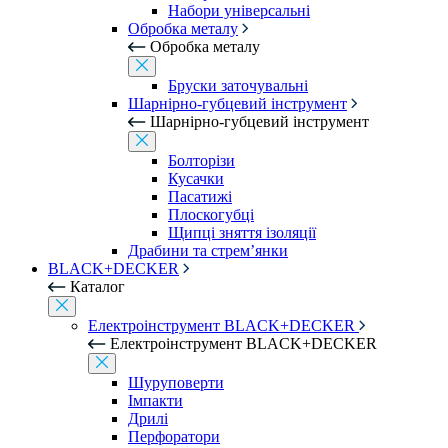
Набори універсальні
Обробка металу
Обробка металу
Бруски заточувальні
Шарнірно-губцевий інструмент
Шарнірно-губцевий інструмент
Болторізи
Кусачки
Пасатижі
Плоскогубці
Щипці зняття ізоляції
Драбини та стрем’янки
BLACK+DECKER
Каталог
Електроінструмент BLACK+DECKER
Електроінструмент BLACK+DECKER
Шуруповерти
Імпакти
Дрилі
Перфоратори