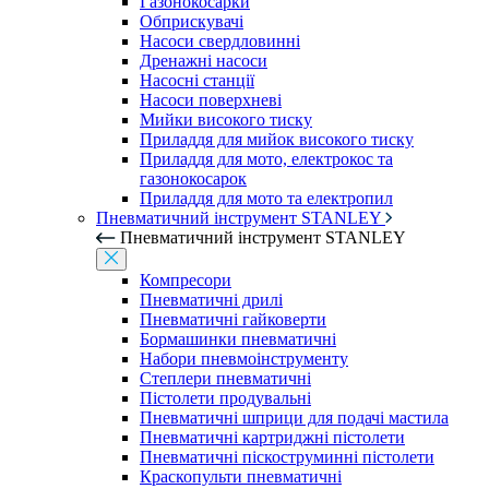
Газонокосарки
Обприскувачі
Насоси свердловинні
Дренажні насоси
Насосні станції
Насоси поверхневі
Мийки високого тиску
Приладдя для мийок високого тиску
Приладдя для мото, електрокос та
газонокосарок
Приладдя для мото та електропил
Пневматичний інструмент STANLEY
Пневматичний інструмент STANLEY
Компресори
Пневматичні дрилі
Пневматичні гайковерти
Бормашинки пневматичні
Набори пневмоінструменту
Степлери пневматичні
Пістолети продувальні
Пневматичні шприци для подачі мастила
Пневматичні картриджні пістолети
Пневматичні піскоструминні пістолети
Краскопульти пневматичні