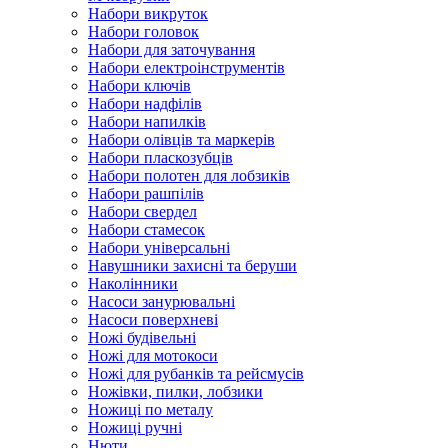
Набори викруток
Набори головок
Набори для заточування
Набори електроінструментів
Набори ключів
Набори надфілів
Набори напилків
Набори олівців та маркерів
Набори пласкозубців
Набори полотен для лобзиків
Набори рашпілів
Набори свердел
Набори стамесок
Набори універсальні
Навушники захисні та беруши
Наколінники
Насоси занурювальні
Насоси поверхневі
Ножі будівельні
Ножі для мотокоси
Ножі для рубанків та рейсмусів
Ножівки, пилки, лобзики
Ножиці по металу
Ножиці ручні
Нюти