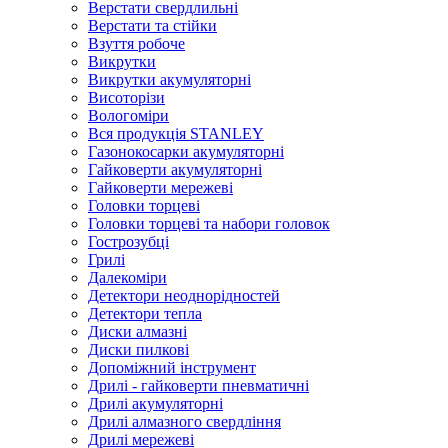
Верстати свердлильні
Верстати та стійки
Взуття робоче
Викрутки
Викрутки акумуляторні
Висоторізи
Вологоміри
Вся продукція STANLEY
Газонокосарки акумуляторні
Гайковерти акумуляторні
Гайковерти мережеві
Головки торцеві
Головки торцеві та набори головок
Гострозубці
Грилі
Далекоміри
Детектори неоднорідностей
Детектори тепла
Диски алмазні
Диски пилкові
Допоміжний інструмент
Дрилі - гайковерти пневматичні
Дрилі акумуляторні
Дрилі алмазного свердління
Дрилі мережеві