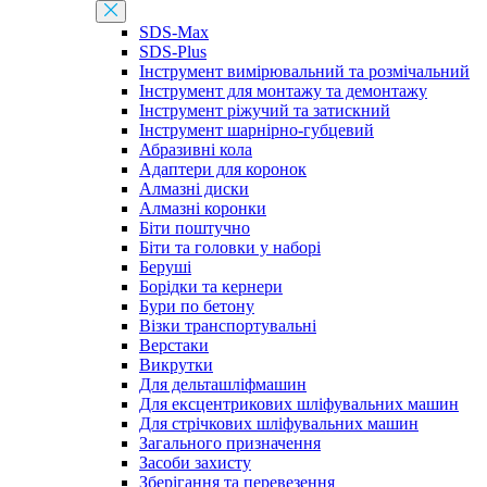
SDS-Max
SDS-Plus
Інструмент вимірювальний та розмічальний
Інструмент для монтажу та демонтажу
Інструмент ріжучий та затискний
Інструмент шарнірно-губцевий
Абразивні кола
Адаптери для коронок
Алмазні диски
Алмазні коронки
Біти поштучно
Біти та головки у наборі
Беруші
Борідки та кернери
Бури по бетону
Візки транспортувальні
Верстаки
Викрутки
Для дельташліфмашин
Для ексцентрикових шліфувальних машин
Для стрічкових шліфувальних машин
Загального призначення
Засоби захисту
Зберігання та перевезення