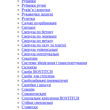
Рубанки
Рубанки ручні
Руківʼя і воротки
Рукавички захисні
Рулетки
Садові подрібнювачі
Світшот
Свердла по бетону
Свердла по деревині
Свердла по металу
Свердла по склу та плитці
Свердла універсальні
Свердла центрувальні
Секатори
Системи зберігання і транспортування
Склорізи
Скоби BOSTITCH
Скоби для степлера
Скобозабивачі пневматичні
Скребки і шпадлі
Сокири
Соковитискачі
Спеціальне кріплення BOSTITCH
Стійки сверлильні
Стамески