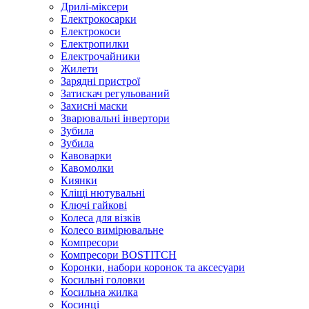
Дрилі-міксери
Електрокосарки
Електрокоси
Електропилки
Електрочайники
Жилети
Зарядні пристрої
Затискач регульований
Захисні маски
Зварювальні інвертори
Зубила
Зубила
Кавоварки
Кавомолки
Киянки
Кліщі нютувальні
Ключі гайкові
Колеса для візків
Колесо вимірювальне
Компресори
Компресори BOSTITCH
Коронки, набори коронок та аксесуари
Косильні головки
Косильна жилка
Косинці