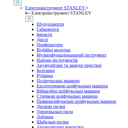
Електроінструмент STANLEY
Електроінструмент STANLEY
Шуруповерти
Гайковерти
Імпакти
Дрилі
Перфоратори
Відбійні молотки
Мультифункціональний інструмент
Набори інструментів
Акумулятори та зарядні пристрої
Болгарки
Рубанки
Полірувальні машини
Ексцентрикові шліфувальні машини
Вібраційні шліфувальні машини
Стрічкові шліфувальні машини
Прямошліфувальні шліфувальні машини
Дискові пилки
Торцювальні пили
Лобзики
Шабельні пилки
Акумуляторні викрутки