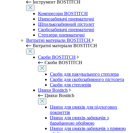
Інструмент BOSTITCH
Компресори BOSTITCH
Цвяхозабивачі пневматичні
Шпилькозабивний пістолет
Скобозабивачі пневматичні
Степлери пневматичні
Витратні матеріали BOSTITCH
Витратні матеріали BOSTITCH
Скоби BOSTITCH
Скоби BOSTITCH
Скоби для пакувального степлера
Скоби для скобозабивного пістолета
Скоби для степлерів
Цвяхи Bostitch
Цвяхи Bostitch
Цвяхи для цвяхів для підлогових
покриттів
Цвяхи для цвяхів-забивачів з
барабанною обоймою
Цвяхи для цвяхів-забивачів з прямою