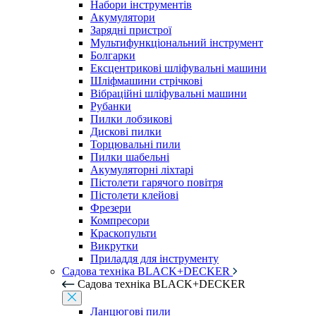
Набори інструментів
Акумулятори
Зарядні пристрої
Мультифункціональний інструмент
Болгарки
Ексцентрикові шліфувальні машини
Шліфмашини стрічкові
Вібраційні шліфувальні машини
Рубанки
Пилки лобзикові
Дискові пилки
Торцювальні пили
Пилки шабельні
Акумуляторні ліхтарі
Пістолети гарячого повітря
Пістолети клейові
Фрезери
Компресори
Краскопульти
Викрутки
Приладдя для інструменту
Садова техніка BLACK+DECKER
Садова техніка BLACK+DECKER
Ланцюгові пили