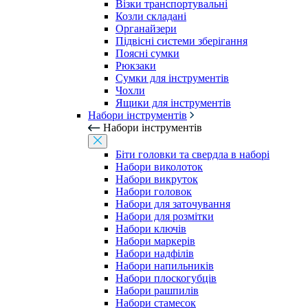
Візки транспортувальні
Козли складані
Органайзери
Підвісні системи зберігання
Поясні сумки
Рюкзаки
Сумки для інструментів
Чохли
Ящики для інструментів
Набори інструментів
Набори інструментів
Біти головки та свердла в наборі
Набори виколоток
Набори викруток
Набори головок
Набори для заточування
Набори для розмітки
Набори ключів
Набори маркерів
Набори надфілів
Набори напильників
Набори плоскогубців
Набори рашпилів
Набори стамесок