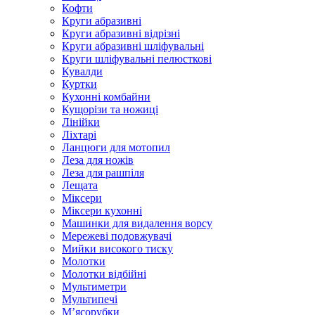
Кофти
Круги абразивні
Круги абразивні відрізні
Круги абразивні шліфувальні
Круги шліфувальні пелюсткові
Кувалди
Куртки
Кухонні комбайни
Кущорізи та ножиці
Лінійки
Ліхтарі
Ланцюги для мотопил
Леза для ножів
Леза для рашпіля
Лещата
Міксери
Міксери кухонні
Машинки для видалення ворсу
Мережеві подовжувачі
Мийки високого тиску
Молотки
Молотки відбійні
Мультиметри
Мультипечі
М’ясорубки