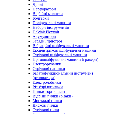
Дрилі
Перфоратори
Відбійні молотки
Болгарки
Полірувальні машини
Набори інструментів
DeWalt Flexvolt
Акумулятори
Зарядні пристрої
Вібраційні шліфувальні машини
Ексцентрикові шліфувальні машини
Стрічкові шліфувальні машини
Прямошліфувальні машини (гравери)
Електрорубанки
Стрічкові напилки
Багатофункціональний інструмент
(реноватори)
Електролобзики
Різьбярі шпильки
Пилки торцювальні
Відрізні пилки (різаки)
Монтажні пилки
Дискові пилки
Стрічкові пили