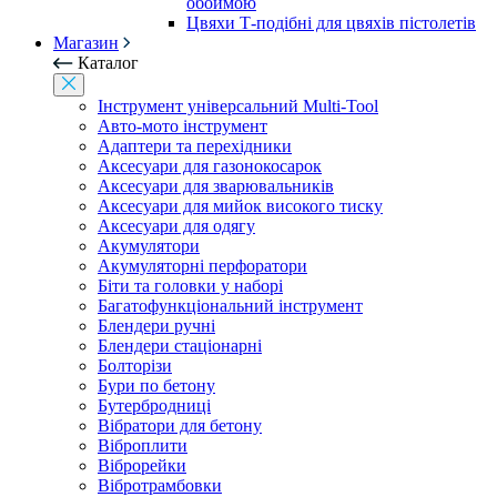
обоймою
Цвяхи Т-подібні для цвяхів пістолетів
Магазин
Каталог
Інструмент універсальний Multi-Tool
Авто-мото інструмент
Адаптери та перехідники
Аксесуари для газонокосарок
Аксесуари для зварювальників
Аксесуари для мийок високого тиску
Аксесуари для одягу
Акумулятори
Акумуляторні перфоратори
Біти та головки у наборі
Багатофункціональний інструмент
Блендери ручні
Блендери стаціонарні
Болторізи
Бури по бетону
Бутербродниці
Вібратори для бетону
Віброплити
Віброрейки
Вібротрамбовки