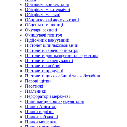
Обігрівачі конвекторні
Обігрівачі мікатермічні
Обігрівачі масляні
Обприскувачі акумуляторні
Обценьки та щипці
Окуляри захисні
Очищувачі повітря
Підйомник вакуумний
Пістолет шпилькозабивний
Пістолети гарячого повітря
Пістолети для змащення та герметика
Пістолети заклепувальні
Пістолети клейові
Пістолети продувні
Пістолети цвяхозабивні та скобозабивні
Парові щітки
Пасатижі
Паяльники
Перфоратори мережеві
Пили ланцюгові акумуляторні
Пилки Алігатор
Пилки відрізні
Пилки лобзикові
Пилки монтажні
Пилки плиткорізи