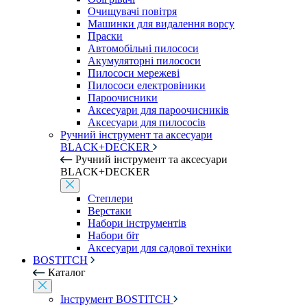
Очищувачі повітря
Машинки для видалення ворсу
Праски
Автомобільні пилососи
Акумуляторні пилососи
Пилососи мережеві
Пилососи електровіники
Пароочисники
Аксесуари для пароочисників
Аксесуари для пилососів
Ручний інструмент та аксесуари
BLACK+DECKER
Ручний інструмент та аксесуари
BLACK+DECKER
Степлери
Верстаки
Набори інструментів
Набори біт
Аксесуари для садової техніки
BOSTITCH
Каталог
Інструмент BOSTITCH