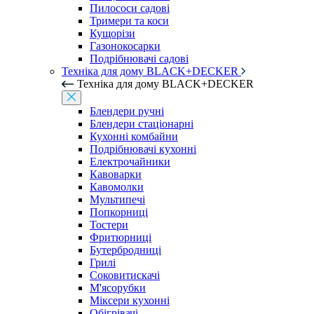
Пилососи садові
Тримери та коси
Кущорізи
Газонокосарки
Подрібнювачі садові
Техніка для дому BLACK+DECKER
Техніка для дому BLACK+DECKER
Блендери ручні
Блендери стаціонарні
Кухонні комбайни
Подрібнювачі кухонні
Електрочайники
Кавоварки
Кавомолки
Мультипечі
Попкорниці
Тостери
Фритюрниці
Бутербродниці
Грилі
Соковитискачі
М'ясорубки
Міксери кухонні
Обігрівачі