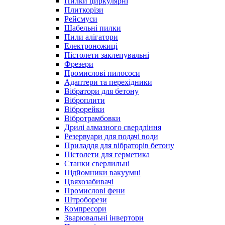
Пилки циркулярні
Плиткорізи
Рейсмуси
Шабельні пилки
Пили алігатори
Електроножиці
Пістолети заклепувальні
Фрезери
Промислові пилососи
Адаптери та перехідники
Вібратори для бетону
Віброплити
Віброрейки
Вібротрамбовки
Дрилі алмазного свердління
Резервуари для подачі води
Приладдя для вібраторів бетону
Пістолети для герметика
Станки сверлильні
Підйомники вакуумні
Цвяхозабивачі
Промислові фени
Штроборези
Компресори
Зварювальні інвертори