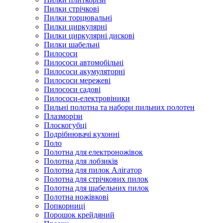
Пилки стрічкові
Пилки торцювальні
Пилки циркулярні
Пилки циркулярні дискові
Пилки шабельні
Пилососи
Пилососи автомобільні
Пилососи акумуляторні
Пилососи мережеві
Пилососи садові
Пилососи-електровіники
Пильні полотна та набори пильних полотен
Плазморізи
Плоскогубці
Подрібнювачі кухонні
Поло
Полотна для електроножівок
Полотна для лобзиків
Полотна для пилок Алігатор
Полотна для стрічкових пилок
Полотна для шабельних пилок
Полотна ножівкові
Попкорниці
Порошок крейдяний