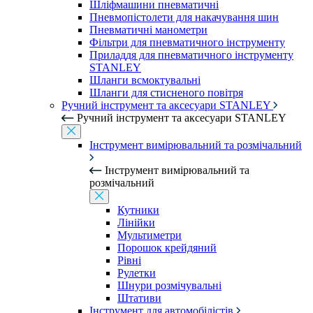
Шліфмашини пневматичні
Пневмопістолети для накачування шин
Пневматичні манометри
Фільтри для пневматичного інструменту
Приладдя для пневматичного інструменту
STANLEY
Шланги всмоктувальні
Шланги для стисненого повітря
Ручний інструмент та аксесуари STANLEY
Ручний інструмент та аксесуари STANLEY
Інструмент вимірювальний та розмічальний
Інструмент вимірювальний та
розмічальний
Кутники
Лінійки
Мультиметри
Порошок крейдяний
Рівні
Рулетки
Шнури розмічувальні
Штативи
Інструмент для автомобілістів