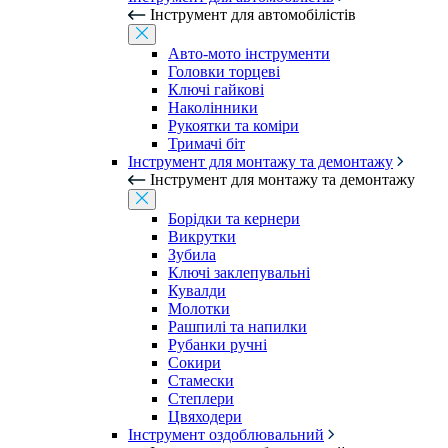
Інструмент для автомобілістів
Авто-мото інструменти
Головки торцеві
Ключі гайкові
Наколінники
Рукоятки та коміри
Тримачі біт
Інструмент для монтажу та демонтажу
Інструмент для монтажу та демонтажу
Борідки та кернери
Викрутки
Зубила
Ключі заклепувальні
Кувалди
Молотки
Рашпилі та напилки
Рубанки ручні
Сокири
Стамески
Степлери
Цвяходери
Інструмент оздоблювальний