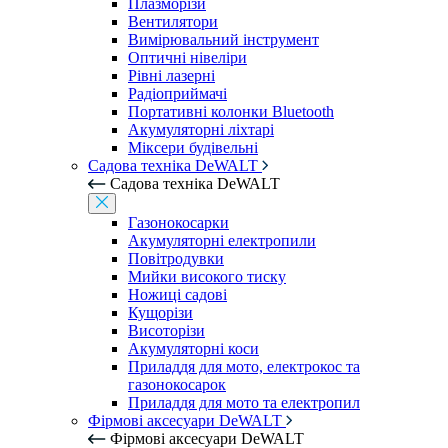
Плазморізи
Вентилятори
Вимірювальний інструмент
Оптичні нівеліри
Рівні лазерні
Радіоприймачі
Портативні колонки Bluetooth
Акумуляторні ліхтарі
Міксери будівельні
Садова техніка DeWALT
Садова техніка DeWALT
Газонокосарки
Акумуляторні електропили
Повітродувки
Мийки високого тиску
Ножиці садові
Кущорізи
Висоторізи
Акумуляторні коси
Приладдя для мото, електрокос та
газонокосарок
Приладдя для мото та електропил
Фірмові аксесуари DeWALT
Фірмові аксесуари DeWALT