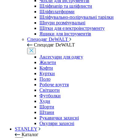
Чохли для інструментів
Шліфпапір та шліфлисти
Шліфплатформи
Шліфувально-полірувальні тарілки
Шнури розмічувальні
Щітки для електроінструменту
Ящики для інструментів
Спецодяг DeWALT
Спецодяг DeWALT
Аксесуари для одягу
Жилети
Кофти
Куртки
Поло
Робоче взуття
Світшоти
Футболки
Худи
Шорти
Штани
Рукавички захисні
Окуляри захисні
STANLEY
Каталог