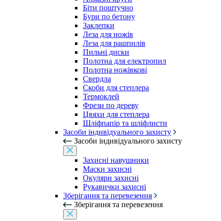
Біти поштучно
Бури по бетону
Заклепки
Леза для ножів
Леза для рашпилів
Пильні диски
Полотна для електропил
Полотна ножівкові
Свердла
Скоби для степлера
Термоклей
Фрези по дереву
Цвяхи для степлера
Шліфпапір та шліфлисти
Засоби індивідуального захисту
Засоби індивідуального захисту
Захисні навушники
Маски захисні
Окуляри захисні
Рукавички захисні
Зберігання та перевезення
Зберігання та перевезення