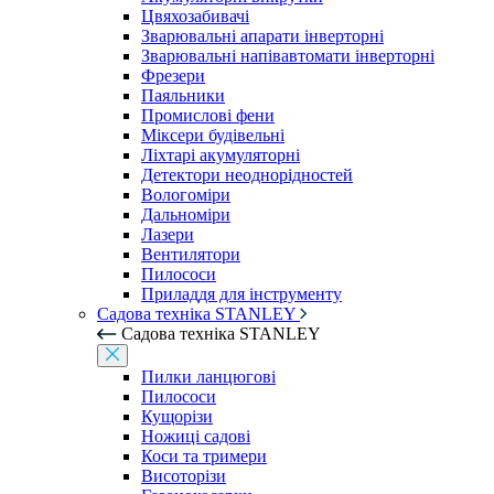
Цвяхозабивачі
Зварювальні апарати інверторні
Зварювальні напівавтомати інверторні
Фрезери
Паяльники
Промислові фени
Міксери будівельні
Ліхтарі акумуляторні
Детектори неоднорідностей
Вологоміри
Дальноміри
Лазери
Вентилятори
Пилососи
Приладдя для інструменту
Садова техніка STANLEY
Садова техніка STANLEY
Пилки ланцюгові
Пилососи
Кущорізи
Ножиці садові
Коси та тримери
Висоторізи